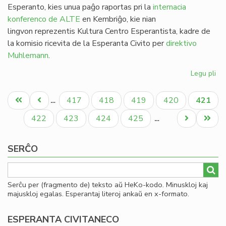
Esperanto, kies unua paĝo raportas pri la
internacia
konferenco de ALTE
en Kembriĝo, kie nian
lingvon reprezentis Kultura Centro Esperantista, kadre de
la komisio ricevita de la Esperanta Civito per
direktivo
Muhlemann
.
Legu pli
pri
Kv
Pagination
nu
Unua
Antaŭa
Paĝo
Paĝo
Paĝo
Paĝo
Aktual
417
418
419
420
421
…
de
paĝo
paĝo
paĝo
He
Paĝo
Paĝo
Paĝo
Paĝo
Next
Last
422
423
424
425
…
en
page
page
20
SERĈO
Serĉu per (fragmento de) teksto aŭ HeKo-kodo. Minuskloj kaj
majuskloj egalas. Esperantaj literoj ankaŭ en x-formato.
ESPERANTA CIVITANECO