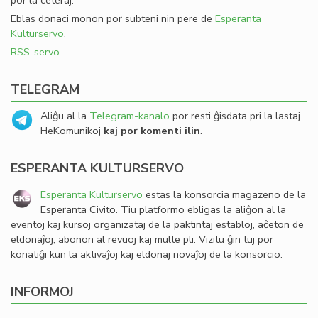
por la ceteraj.
Eblas donaci monon por subteni nin pere de
Esperanta
Kulturservo
.
RSS-servo
TELEGRAM
Aliĝu al la
Telegram-kanalo
por resti ĝisdata pri la lastaj
HeKomunikoj
kaj por komenti ilin
.
ESPERANTA KULTURSERVO
Esperanta Kulturservo
estas la konsorcia magazeno de la
Esperanta Civito. Tiu platformo ebligas la aliĝon al la
eventoj kaj kursoj organizataj de la paktintaj establoj, aĉeton de
eldonaĵoj, abonon al revuoj kaj multe pli. Vizitu ĝin tuj por
konatiĝi kun la aktivaĵoj kaj eldonaj novaĵoj de la konsorcio.
INFORMOJ