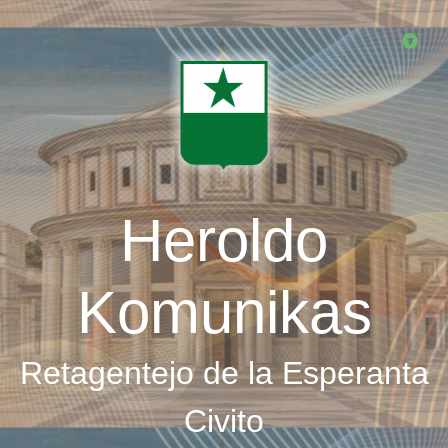
Skip
to
main
content
Heroldo
Komunikas
Retagentejo de la Esperanta
Civito