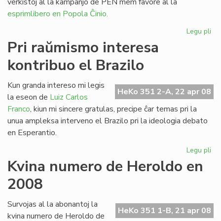
verkistoj al la kampanjo de PEN mem favore al la
esprimlibero en Popola Ĉinio.
Legu pli
pri
Le
Pri raŭmismo interesa
en
kontribuo el Brazilo
la
mo
Lit
Kun granda intereso mi legis
HeKo 351 2-A, 22 apr 08
Ta
la eseon de
Luiz Carlos
Franco
, kiun mi sincere gratulas, precipe ĉar temas pri la
unua ampleksa interveno el Brazilo pri la ideologia debato
en Esperantio.
Legu pli
pri
Pri
Kvina numero de Heroldo en
ra
2008
int
kon
el
Survojas al la abonantoj la
HeKo 351 1-B, 21 apr 08
Bra
kvina numero de Heroldo de