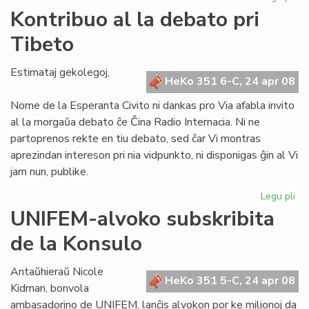
KC
Kontribuo al la debato pri
ho
Tibeto
la
fo
de
Estimataj gekolegoj,
HeKo 351 6-C, 24 apr 08
UE
Nome de la Esperanta Civito ni dankas pro Via afabla invito
al la morgaŭa debato ĉe Ĉina Radio Internacia. Ni ne
partoprenos rekte en tiu debato, sed ĉar Vi montras
aprezindan intereson pri nia vidpunkto, ni disponigas ĝin al Vi
jam nun, publike.
Legu pli
pri
Ko
UNIFEM-alvoko subskribita
al
de la Konsulo
la
de
pri
Antaŭhieraŭ Nicole
HeKo 351 5-C, 24 apr 08
Ti
Kidman, bonvola
ambasadorino de UNIFEM, lanĉis alvokon por ke milionoj da