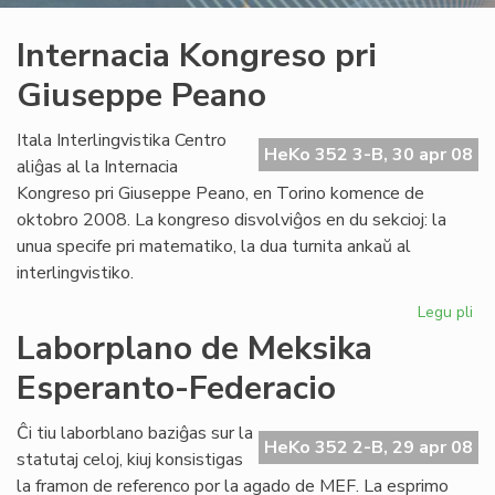
Internacia Kongreso pri
Giuseppe Peano
Itala Interlingvistika Centro
HeKo 352 3-B, 30 apr 08
aliĝas al la Internacia
Kongreso pri Giuseppe Peano, en Torino komence de
oktobro 2008. La kongreso disvolviĝos en du sekcioj: la
unua specife pri matematiko, la dua turnita ankaŭ al
interlingvistiko.
Legu pli
pri
Int
Laborplano de Meksika
Ko
Esperanto-Federacio
pri
Gi
Pe
Ĉi tiu laborblano baziĝas sur la
HeKo 352 2-B, 29 apr 08
statutaj celoj, kiuj konsistigas
la framon de referenco por la agado de MEF. La esprimo