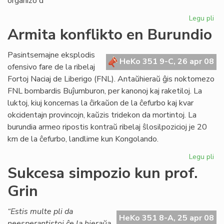
organizo d
Legu pli
pri
Un
Armita konflikto en Burundio
es
en
Pasintsemajne eksplodis
Me
HeKo 351 9-C, 26 apr 08
ofensivo fare de la ribelaj
Fortoj Naciaj de Liberigo (FNL). Antaŭhieraŭ ĝis noktomezo
FNL bombardis Buĵumburon, per kanonoj kaj raketiloj. La
luktoj, kiuj koncernas la ĉirkaŭon de la ĉefurbo kaj kvar
okcidentajn provincojn, kaŭzis tridekon da mortintoj. La
burundia armeo ripostis kontraŭ ribelaj ŝlosilpozicioj je 20
km de la ĉefurbo, landlime kun Kongolando.
Legu pli
pri
Ar
Sukcesa simpozio kun prof.
kon
Grin
en
Bu
“Estis multe pli da
HeKo 351 8-A, 25 apr 08
neesperantistoj ĉe la hieraŭa