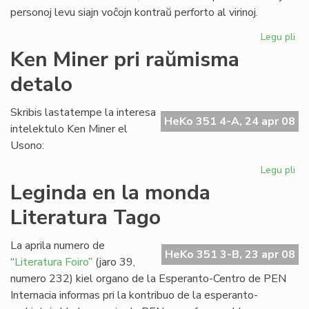
personoj levu siajn voĉojn kontraŭ perforto al virinoj.
Legu pli
pri
UN
Ken Miner pri raŭmisma
al
detalo
sub
de
la
Skribis lastatempe la interesa
HeKo 351 4-A, 24 apr 08
Ko
intelektulo Ken Miner el
Usono:
Legu pli
pri
Ke
Leginda en la monda
Mi
Literatura Tago
pri
ra
de
La aprila numero de
HeKo 351 3-B, 23 apr 08
“
Literatura Foiro
” (jaro 39,
numero 232) kiel organo de la Esperanto-Centro de PEN
Internacia informas pri la kontribuo de la esperanto-