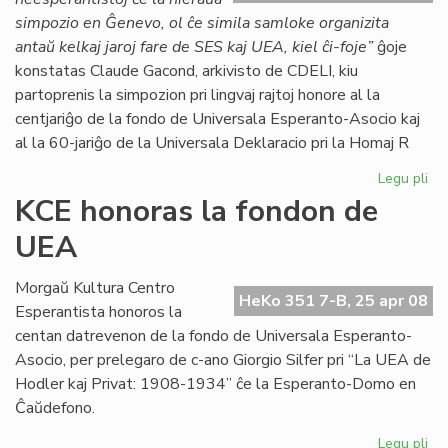
simpozio en Ĝenevo, ol ĉe simila samloke organizita
antaŭ kelkaj jaroj fare de SES kaj UEA, kiel ĉi-foje”
ĝoje
konstatas Claude Gacond, arkivisto de CDELI, kiu
partoprenis la simpozion pri lingvaj rajtoj honore al la
centjariĝo de la fondo de Universala Esperanto-Asocio kaj
al la 60-jariĝo de la Universala Deklaracio pri la Homaj R
Legu pli
pri
Su
KCE honoras la fondon de
si
UEA
ku
pro
Gri
Morgaŭ Kultura Centro
HeKo 351 7-B, 25 apr 08
Esperantista honoros la
centan datrevenon de la fondo de Universala Esperanto-
Asocio, per prelegaro de c-ano Giorgio Silfer pri “La UEA de
Hodler kaj Privat: 1908-1934” ĉe la Esperanto-Domo en
Ĉaŭdefono.
Legu pli
pri