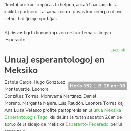
“kunlabore kun” implicas la helpon, ankaŭ ﬁnancan, de la
indikita partnero. La sama iniciato povas koncerni pli ol unu
celon, tial ĝi foje ripetiĝas.
A) disvastigi la konon kaj uzon de la internacia lingvo
esperanto.
Legu pli
pri
La
Unuaj esperantologoj en
de
Meksiko
Me
Es
Fe
Estela García, Hugo González
HeKo 352 1-B, 28 apr 08
Monteverde, Leonora
González Torres, Morayama Martínez, Daniel
Moreno, Margarita Nájera, Luís Raudón, Leonora Torres kaj
Ana Luisa Velasco proﬁte partoprenis en la
unua Meksika
Esperantologia Tago
, kiu daŭris la tutan sabaton 26an de
aprilo ĉe la sidejo de Meksika
Esperanto-Federacio
, per la