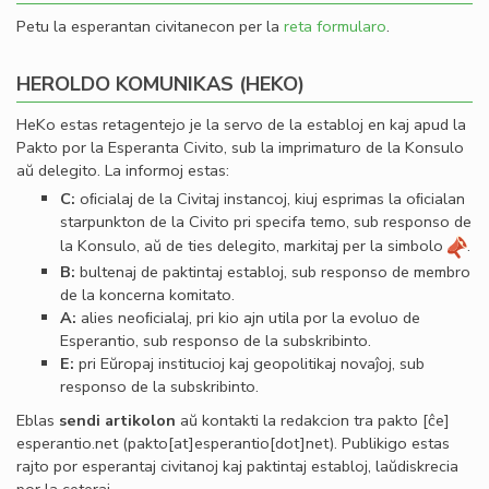
Petu la esperantan civitanecon per la
reta formularo
.
HEROLDO KOMUNIKAS (HEKO)
HeKo estas retagentejo je la servo de la establoj en kaj apud la
Pakto por la Esperanta Civito, sub la imprimaturo de la Konsulo
aŭ delegito. La informoj estas:
C:
oﬁcialaj de la Civitaj instancoj, kiuj esprimas la oﬁcialan
starpunkton de la Civito pri specifa temo, sub responso de
la Konsulo, aŭ de ties delegito, markitaj per la simbolo
.
B:
bultenaj de paktintaj establoj, sub responso de membro
de la koncerna komitato.
A:
alies neoﬁcialaj, pri kio ajn utila por la evoluo de
Esperantio, sub responso de la subskribinto.
E:
pri Eŭropaj institucioj kaj geopolitikaj novaĵoj, sub
responso de la subskribinto.
Eblas
sendi
artikolon
aŭ kontakti la redakcion tra
pakto
[ĉe]
esperantio
.
net
(pakto[at]esperantio[dot]net)
. Publikigo estas
rajto por esperantaj civitanoj kaj paktintaj establoj, laŭdiskrecia