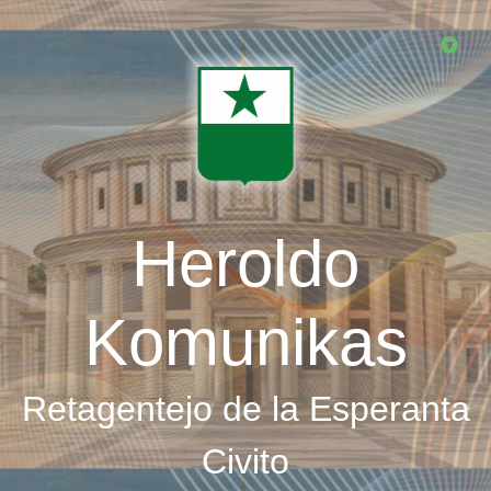
Skip
to
main
content
Heroldo
Komunikas
Retagentejo de la Esperanta
Civito