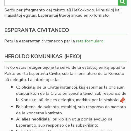
Serĉu per (fragmento de) teksto aŭ HeKo-kodo. Minuskloj kaj
majuskloj egalas. Esperantaj literoj ankaŭ en x-formato.
ESPERANTA CIVITANECO
Petu la esperantan civitanecon per la
reta formularo
.
HEROLDO KOMUNIKAS (HEKO)
HeKo estas retagentejo je la servo de la establoj en kaj apud la
Pakto por la Esperanta Civito, sub la imprimaturo de la Konsulo
aŭ delegito. La informoj estas:
C:
oﬁcialaj de la Civitaj instancoj, kiuj esprimas la oﬁcialan
starpunkton de la Civito pri specifa temo, sub responso de
la Konsulo, aŭ de ties delegito, markitaj per la simbolo
.
B:
bultenaj de paktintaj establoj, sub responso de membro
de la koncerna komitato.
A:
alies neoﬁcialaj, pri kio ajn utila por la evoluo de
Esperantio, sub responso de la subskribinto.