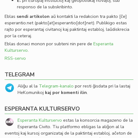
E:
pri Eŭropaj institucioj kaj geopolitikaj novaĵoj, sub
responso de la subskribinto.
Eblas
sendi
artikolon
aŭ kontakti la redakcion tra
pakto
[ĉe]
esperantio
.
net
(pakto[at]esperantio[dot]net)
. Publikigo estas
rajto por esperantaj civitanoj kaj paktintaj establoj, laŭdiskrecia
por la ceteraj.
Eblas donaci monon por subteni nin pere de
Esperanta
Kulturservo
.
RSS-servo
TELEGRAM
Aliĝu al la
Telegram-kanalo
por resti ĝisdata pri la lastaj
HeKomunikoj
kaj por komenti ilin
.
ESPERANTA KULTURSERVO
Esperanta Kulturservo
estas la konsorcia magazeno de la
Esperanta Civito. Tiu platformo ebligas la aliĝon al la
eventoj kaj kursoj organizataj de la paktintaj establoj, aĉeton de