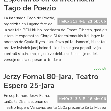
de
Tago de Poezio
la
Li
Ko
La Internacia Tago de Poezio,
HeKo 313 4-B, 21 okt 06
pri
organizita en Lugano fare de
su
la svistala PEN-klubo, prezidata de Franca Tiberto, gastigis
al
interalie esperanton: Giorgio Silfer enkondukis itallingve la
poemon de Gyula Illyés “Unu frazo pri la tiraneco“, kiu antaŭ
precize kvindek jaroj koincidis kun la hungara popolleviĝo
kontraŭ stalinismo, kaj sekve deklamis la unuajn dudek
versojn de sia esperanto-traduko.
Legu pli
pri
Es
Jerzy Fornal 80-jara, Teatro
en
Espero 25-jara
la
Int
Ta
En septembro Jerzy Fornal
HeKo 313 3-B, 18 okt 06
de
lanĉis la 25an sezonon de
Po
Teatro Espero Varsovio, per la 150a prezento ĉe la Muzeo