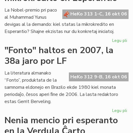
es
pa
La Nobel-premio pri paco
HeKo 313 1-C, 16 okt 06
de
al Muhammad Yunus
la
devigas al la demando: kiel statas la mikrokredito en
Fu
Esperantio? Shajne ekzistas nur du konkretaj iniciatoj.
Legu pli
pri
Un
"Fonto" haltos en 2007, la
pa
38a jaro por LF
po
la
mik
La literatura almanako
HeKo 312 9-B, 16 okt 06
en
“Fonto”, produktata de la
Es
samnoma eldonejo en Brazilo ekde 1980 kiel monata
periodaĵo, ĉesos aperi ﬁne de 2006. La lasta redaktoro
estas Gerrit Berveling.
Legu pli
pri
"F
Nenia mencio pri esperanto
hal
en la Verdula Ĉarto
en