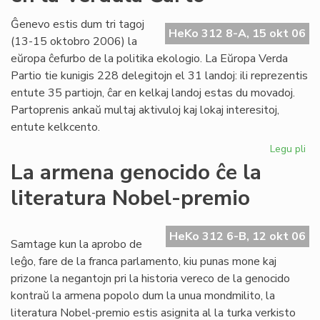
20
la
Ĝenevo estis dum tri tagoj
HeKo 312 8-A, 15 okt 06
38
(13-15 oktobro 2006) la
jar
eŭropa ĉefurbo de la politika ekologio. La Eŭropa Verda
po
Partio tie kunigis 228 delegitojn el 31 landoj: ili reprezentis
LF
entute 35 partiojn, ĉar en kelkaj landoj estas du movadoj.
Partoprenis ankaŭ multaj aktivuloj kaj lokaj interesitoj,
entute kelkcento.
Legu pli
pri
Ne
La armena genocido ĉe la
me
literatura Nobel-premio
pri
es
en
HeKo 312 6-B, 12 okt 06
la
Samtage kun la aprobo de
Ve
leĝo, fare de la franca parlamento, kiu punas mone kaj
Ĉa
prizone la negantojn pri la historia vereco de la genocido
kontraŭ la armena popolo dum la unua mondmilito, la
literatura Nobel-premio estis asignita al la turka verkisto