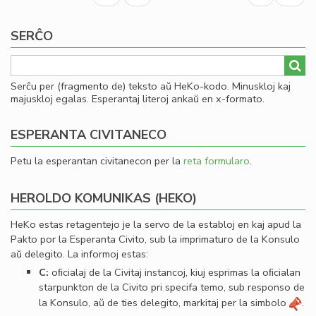
un
page
page
en
SERĈO
la
in
de
Lit
Serĉu per (fragmento de) teksto aŭ HeKo-kodo. Minuskloj kaj
Foi
majuskloj egalas. Esperantaj literoj ankaŭ en x-formato.
ESPERANTA CIVITANECO
Petu la esperantan civitanecon per la
reta formularo
.
HEROLDO KOMUNIKAS (HEKO)
HeKo estas retagentejo je la servo de la establoj en kaj apud la
Pakto por la Esperanta Civito, sub la imprimaturo de la Konsulo
aŭ delegito. La informoj estas:
C:
oﬁcialaj de la Civitaj instancoj, kiuj esprimas la oﬁcialan
starpunkton de la Civito pri specifa temo, sub responso de
la Konsulo, aŭ de ties delegito, markitaj per la simbolo
.