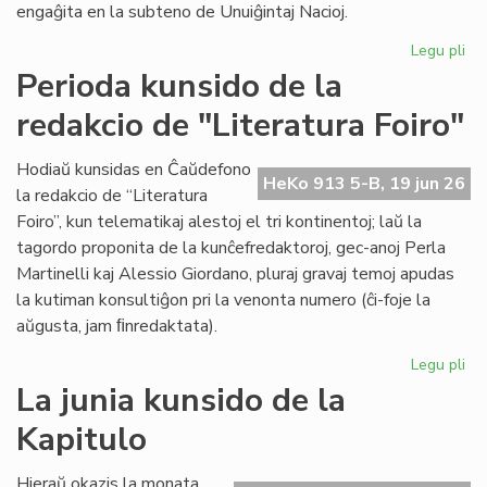
engaĝita en la subteno de Unuiĝintaj Nacioj.
Legu pli
pri
As
Perioda kunsido de la
je
redakcio de "Literatura Foiro"
la
se
de
Hodiaŭ kunsidas en Ĉaŭdefono
HeKo 913 5-B, 19 jun 26
UN
la redakcio de “Literatura
kaj
Foiro”, kun telematikaj alestoj el tri kontinentoj; laŭ la
Un
tagordo proponita de la kunĉefredaktoroj, gec-anoj Perla
Martinelli kaj Alessio Giordano, pluraj gravaj temoj apudas
la kutiman konsultiĝon pri la venonta numero (ĉi-foje la
aŭgusta, jam ﬁnredaktata).
Legu pli
pri
Pe
La junia kunsido de la
ku
Kapitulo
de
la
re
Hieraŭ okazis la monata