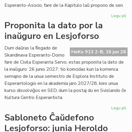
Esperanto-Asocio, fare de la Kapitulo laŭ propono de sen.
Legu pli
pri
Re
Proponita la dato por la
pri
inaŭguro en Lesjoforso
la
Es
Civ
Dum daŭras la ﬂegado de
HeKo 913 2-B, 16 jun 26
de
Skandinava Esperanto-Domo
Ni
fare de Civila Esperanta Servo, estas proponita la dato de
la inaŭguro: 26 junio 2027; tio koincidas kun la komenca
semajno de la unua semestro de Esplora Instituto de
Esperantologio en la akademia jaro 2027/28, kies unua
kurso disvolviĝos en SED, dum la postaj du en Svislando ĉe
Kultura Centro Esperantista.
Legu pli
pri
Pr
Sabloneto Ĉaŭdefono
la
Lesjoforso: junia Heroldo
da