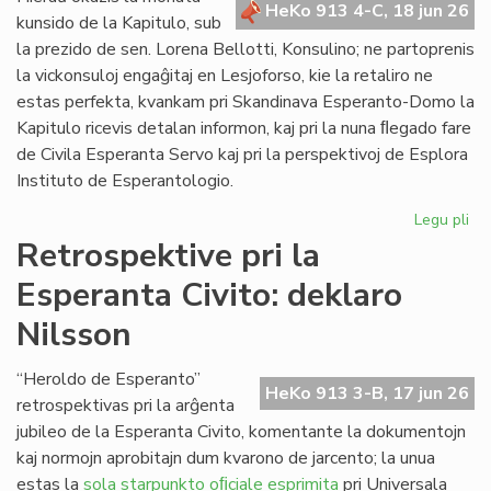
HeKo 913 4-C, 18 jun 26
de
kunsido de la Kapitulo, sub
"Li
la prezido de sen. Lorena Bellotti, Konsulino; ne partoprenis
Foi
la vickonsuloj engaĝitaj en Lesjoforso, kie la retaliro ne
estas perfekta, kvankam pri Skandinava Esperanto-Domo la
Kapitulo ricevis detalan informon, kaj pri la nuna ﬂegado fare
de Civila Esperanta Servo kaj pri la perspektivoj de Esplora
Instituto de Esperantologio.
Legu pli
pri
La
Retrospektive pri la
jun
Esperanta Civito: deklaro
ku
de
Nilsson
la
Kap
“Heroldo de Esperanto”
HeKo 913 3-B, 17 jun 26
retrospektivas pri la arĝenta
jubileo de la Esperanta Civito, komentante la dokumentojn
kaj normojn aprobitajn dum kvarono de jarcento; la unua
estas la
sola starpunkto oﬁciale esprimita
pri Universala