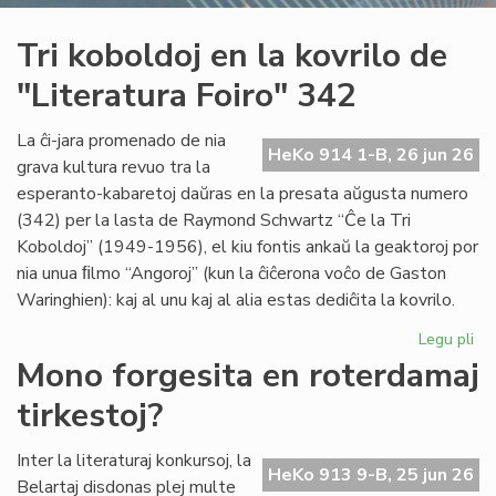
Tri koboldoj en la kovrilo de
"Literatura Foiro" 342
La ĉi-jara promenado de nia
HeKo 914 1-B, 26 jun 26
grava kultura revuo tra la
esperanto-kabaretoj daŭras en la presata aŭgusta numero
(342) per la lasta de Raymond Schwartz “Ĉe la Tri
Koboldoj” (1949-1956), el kiu fontis ankaŭ la geaktoroj por
nia unua ﬁlmo “Angoroj” (kun la ĉiĉerona voĉo de Gaston
Waringhien): kaj al unu kaj al alia estas dediĉita la kovrilo.
Legu pli
pri
Tri
Mono forgesita en roterdamaj
ko
tirkestoj?
en
la
kov
Inter la literaturaj konkursoj, la
HeKo 913 9-B, 25 jun 26
de
Belartaj disdonas plej multe