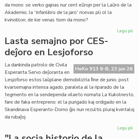
"Li
da mono: se verko gajnas nur cent eŭrojn per la Laŭro de la
Foi
Akademio, la “infanlibro de la jaro” ricevas pli ol la
34
kvinoblon; de kie venas tiom da mono?
Legu pli
pri
Mo
Lasta semajno por CES-
for
deĵoro en Lesjoforso
en
ro
tir
La dankinda patrolo de Civila
HeKo 913 8-B, 23 jun 26
Esperanta Servo deĵoranta en
Lesjoforso estos laŭplane demobilizita ﬁne de junio, post
kvarsemajna intensa agado, paralela al la riparado de la
tegmento en la sendependa vilaeto nomata La Kukolnesto,
fare de faka entrepreno: el la purigado kaj ordigado en la
Skandinava Esperanto-Domo ĝis nun rezultis pluraj kvintaloj
da rubaĵoj.
Legu pli
pri
La
"La socia historio de la