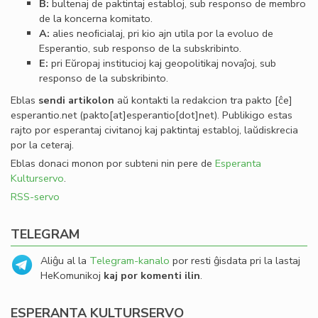
B:
bultenaj de paktintaj establoj, sub responso de membro
de la koncerna komitato.
A:
alies neoﬁcialaj, pri kio ajn utila por la evoluo de
Esperantio, sub responso de la subskribinto.
E:
pri Eŭropaj institucioj kaj geopolitikaj novaĵoj, sub
responso de la subskribinto.
Eblas
sendi
artikolon
aŭ kontakti la redakcion tra
pakto
[ĉe]
esperantio
.
net
(pakto[at]esperantio[dot]net)
. Publikigo estas
rajto por esperantaj civitanoj kaj paktintaj establoj, laŭdiskrecia
por la ceteraj.
Eblas donaci monon por subteni nin pere de
Esperanta
Kulturservo
.
RSS-servo
TELEGRAM
Aliĝu al la
Telegram-kanalo
por resti ĝisdata pri la lastaj
HeKomunikoj
kaj por komenti ilin
.
ESPERANTA KULTURSERVO