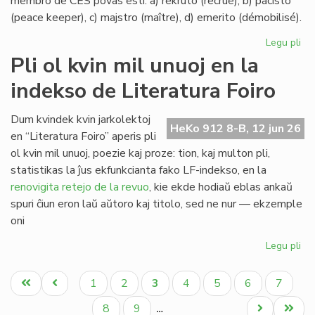
membro de CES povas esti: a) rekruto (recrue), b) pacisto
(peace keeper), c) majstro (maître), d) emerito (démobilisé).
Legu pli
pri
La
Pli ol kvin mil unuoj en la
ran
indekso de Literatura Foiro
en
Civ
Es
Dum kvindek kvin jarkolektoj
HeKo 912 8-B, 12 jun 26
Se
en “Literatura Foiro” aperis pli
ol kvin mil unuoj, poezie kaj proze: tion, kaj multon pli,
statistikas la ĵus ekfunkcianta fako LF-indekso, en la
renovigita retejo de la revuo
, kie ekde hodiaŭ eblas ankaŭ
spuri ĉiun eron laŭ aŭtoro kaj titolo, sed ne nur — ekzemple
oni
Legu pli
pri
Pli
Pagination
ol
Unua
Antaŭa
Paĝo
Paĝo
Aktuala
Paĝo
Paĝo
Paĝo
Paĝo
1
2
3
4
5
6
7
kvi
paĝo
paĝo
paĝo
mil
Paĝo
Paĝo
Next
Last
8
9
…