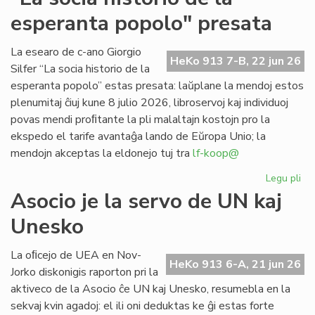
se
esperanta popolo" presata
po
CE
deĵ
La esearo de c-ano Giorgio
HeKo 913 7-B, 22 jun 26
en
Silfer “La socia historio de la
Les
esperanta popolo” estas presata: laŭplane la mendoj estos
plenumitaj ĉiuj kune 8 julio 2026, libroservoj kaj individuoj
povas mendi proﬁtante la pli malaltajn kostojn pro la
ekspedo el tarife avantaĝa lando de Eŭropa Unio; la
mendojn akceptas la eldonejo tuj tra
lf-koop@
Legu pli
pri
"L
Asocio je la servo de UN kaj
soc
Unesko
his
de
la
La oﬁcejo de UEA en Nov-
HeKo 913 6-A, 21 jun 26
es
Jorko diskonigis raporton pri la
po
aktiveco de la Asocio ĉe UN kaj Unesko, resumebla en la
pr
sekvaj kvin agadoj: el ili oni deduktas ke ĝi estas forte