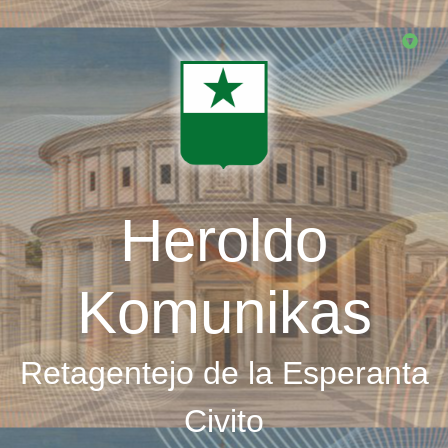
Skip
to
main
content
Heroldo
Komunikas
Retagentejo de la Esperanta
Civito