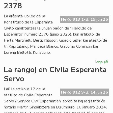
po
2378
la
in
La arĝenta jubileo de la
en
HeKo 913 1-B, 15 jun 26
Konstitucio de la Esperanta
Les
Civito karakterizas la unuan paĝon de “Heroldo de
Esperanto” numero 2378 (junio 2026), kun artikoloj de
Perla Martinelli, Bertil Nilsson, Giorgio Silfer kaj atestoj de
tri Kapitulanoj: Manuela Blanco, Giacomo Comincini kaj
Lorena Bellotti, Konsulino.
Legu pli
pri
Sa
La rangoj en Civila Esperanta
Ĉa
Servo
Les
jun
He
Laŭ la artikolo 12 de la
HeKo 912 9-B, 14 jun 26
23
statuto de Civila Esperanta
Servo / Service Civil Espérantien, aprobita kaj registrita ĉe
notario Martin Sindabizera en Bujumburo, 10 januaro 2024,