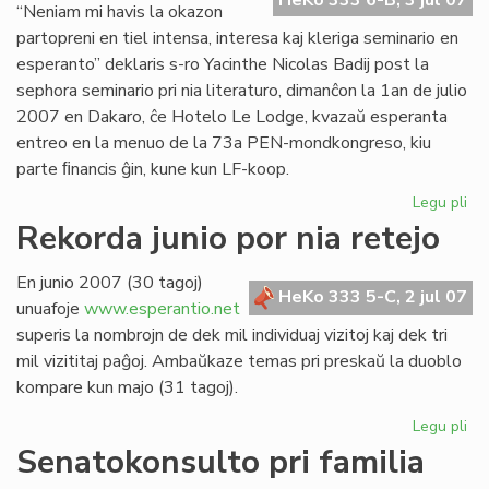
HeKo 333 6-B, 3 jul 07
“Neniam mi havis la okazon
partopreni en tiel intensa, interesa kaj kleriga seminario en
esperanto” deklaris s-ro Yacinthe Nicolas Badij post la
sephora seminario pri nia literaturo, dimanĉon la 1an de julio
2007 en Dakaro, ĉe Hotelo Le Lodge, kvazaŭ esperanta
entreo en la menuo de la 73a PEN-mondkongreso, kiu
parte ﬁnancis ĝin, kune kun LF-koop.
Legu pli
pri
Un
Rekorda junio por nia retejo
lit
se
En junio 2007 (30 tagoj)
en
HeKo 333 5-C, 2 jul 07
unuafoje
www.esperantio.net
Da
superis la nombrojn de dek mil individuaj vizitoj kaj dek tri
mil vizititaj paĝoj. Ambaŭkaze temas pri preskaŭ la duoblo
kompare kun majo (31 tagoj).
Legu pli
pri
Re
Senatokonsulto pri familia
jun