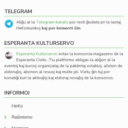
TELEGRAM
Aliĝu al la
Telegram-kanalo
por resti ĝisdata pri la lastaj
HeKomunikoj
kaj por komenti ilin
.
ESPERANTA KULTURSERVO
Esperanta Kulturservo
estas la konsorcia magazeno de la
Esperanta Civito. Tiu platformo ebligas la aliĝon al la
eventoj kaj kursoj organizataj de la paktintaj establoj, aĉeton de
eldonaĵoj, abonon al revuoj kaj multe pli. Vizitu ĝin tuj por
konatiĝi kun la aktivaĵoj kaj eldonaj novaĵoj de la konsorcio.
INFORMOJ
HeKo
Raŭmismo