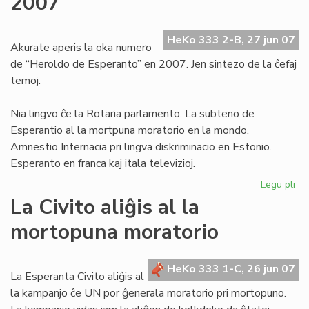
2007
de
la
HeKo 333 2-B, 27 jun 07
pr
Akurate aperis la oka numero
de “Heroldo de Esperanto” en 2007. Jen sintezo de la ĉefaj
temoj.
Nia lingvo ĉe la Rotaria parlamento. La subteno de
Esperantio al la mortpuna moratorio en la mondo.
Amnestio Internacia pri lingva diskriminacio en Estonio.
Esperanto en franca kaj itala televizioj.
Legu pli
pri
He
La Civito aliĝis al la
–
mortopuna moratorio
ok
nu
en
HeKo 333 1-C, 26 jun 07
20
La Esperanta Civito aliĝis al
la kampanjo ĉe UN por ĝenerala moratorio pri mortopuno.