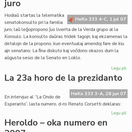
juro
po
nia
ret
Hodiaŭ startas la telematika
HeKo 333 4-C, 1 jul 07
senatokonsulto pri la familia
juro, laŭ leĝopropono ĵus liverita de la Verda grupo al la
Konsulo. La konsulto daŭras tridek tagojn, kaj ekzamenas la
detalojn de la propono, kun eventualaj amendoj fare de kiu
ajn senatano. La ﬁna diskuto kaj voĉdono okazos dum la
aŭgusta sesio de la Senato en Loklo.
Legu pli
pri
Se
La 23a horo de la prezidanto
pri
fam
jur
HeKo 333 3-A, 28 jun 07
En intervjuo al “La Ondo de
Esperanto”, lasta numero, d-ro Renato Corsetti deklaras:
Legu pli
pri
La
Heroldo – oka numero en
23
ho