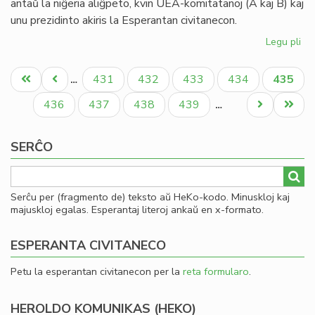
antaŭ la niĝeria aliĝpeto, kvin UEA-komitatanoj (A kaj B) kaj
20
unu prezidinto akiris la Esperantan civitanecon.
Legu pli
pri
Pli
Pagination
la
Unua
Antaŭa
Paĝo
Paĝo
Paĝo
Paĝo
Aktual
431
432
433
434
435
…
as
paĝo
paĝo
paĝo
en
Paĝo
Paĝo
Paĝo
Paĝo
Next
Last
436
437
438
439
…
la
page
page
Pa
SERĈO
Serĉu per (fragmento de) teksto aŭ HeKo-kodo. Minuskloj kaj
majuskloj egalas. Esperantaj literoj ankaŭ en x-formato.
ESPERANTA CIVITANECO
Petu la esperantan civitanecon per la
reta formularo
.
HEROLDO KOMUNIKAS (HEKO)