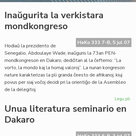
Inaŭgurita la verkistara
mondkongreso
HeKo 333 7-B, 5 jul 07
Hodiaŭ la prezidento de
Senegalio, Abdoulaye Wade, inaŭguris la 73an PEN-
mondkongreson en Dakaro, dediĉitan al la ĉeftemo: “La
vorto, la mondo kaj la homaj valoroj”. La nunan kongreson
nature karakterizas la pli granda ĉeesto de afrikanoj, kiuj
povus per siaj voĉoj decidi pri la orientiĝo de la Asembleo
de la delegitoj.
Legu pli
pri
Ina
Unua literatura seminario en
la
Dakaro
ver
mo