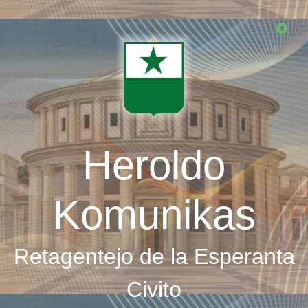
Skip
to
main
content
Heroldo
Komunikas
Retagentejo de la Esperanta
Civito