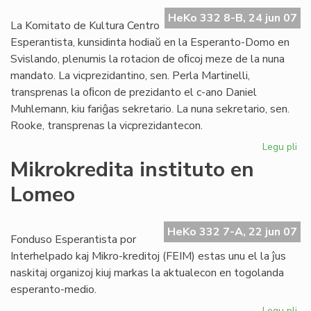
ref
la
HeKo 332 8-B, 24 jun 07
La Komitato de Kultura Centro
UE
Esperantista, kunsidinta hodiaŭ en la Esperanto-Domo en
el
Svislando, plenumis la rotacion de oﬁcoj meze de la nuna
mandato. La vicprezidantino, sen. Perla Martinelli,
transprenas la oﬁcon de prezidanto el c-ano Daniel
Muhlemann, kiu fariĝas sekretario. La nuna sekretario, sen.
Rooke, transprenas la vicprezidantecon.
Legu pli
pri
Pli
Mikrokredita instituto en
for
Lomeo
la
KC
Ko
HeKo 332 7-A, 22 jun 07
Fonduso Esperantista por
Interhelpado kaj Mikro-kreditoj (FEIM) estas unu el la ĵus
naskitaj organizoj kiuj markas la aktualecon en togolanda
esperanto-medio.
Legu pli
pri