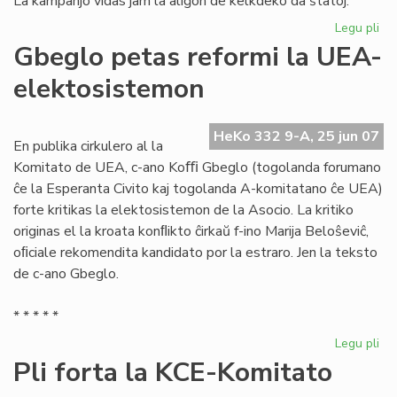
La kampanjo vidas jam la aliĝon de kelkdeko da ŝtatoj.
Legu pli
pri
La
Gbeglo petas reformi la UEA-
Civ
elektosistemon
ali
al
la
HeKo 332 9-A, 25 jun 07
mo
En publika cirkulero al la
mo
Komitato de UEA, c-ano Koﬃ Gbeglo (togolanda forumano
ĉe la Esperanta Civito kaj togolanda A-komitatano ĉe UEA)
forte kritikas la elektosistemon de la Asocio. La kritiko
originas el la kroata konﬂikto ĉirkaŭ f-ino Marija Beloŝeviĉ,
oﬁciale rekomendita kandidato por la estraro. Jen la teksto
de c-ano Gbeglo.
* * * * *
Legu pli
pri
Gb
Pli forta la KCE-Komitato
pe