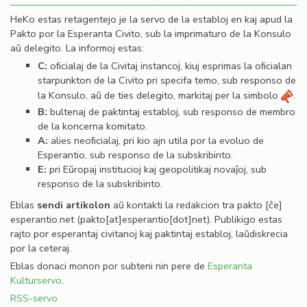
HeKo estas retagentejo je la servo de la establoj en kaj apud la
Pakto por la Esperanta Civito, sub la imprimaturo de la Konsulo
aŭ delegito. La informoj estas:
C:
oﬁcialaj de la Civitaj instancoj, kiuj esprimas la oﬁcialan
starpunkton de la Civito pri specifa temo, sub responso de
la Konsulo, aŭ de ties delegito, markitaj per la simbolo
.
B:
bultenaj de paktintaj establoj, sub responso de membro
de la koncerna komitato.
A:
alies neoﬁcialaj, pri kio ajn utila por la evoluo de
Esperantio, sub responso de la subskribinto.
E:
pri Eŭropaj institucioj kaj geopolitikaj novaĵoj, sub
responso de la subskribinto.
Eblas
sendi
artikolon
aŭ kontakti la redakcion tra
pakto
[ĉe]
esperantio
.
net
(pakto[at]esperantio[dot]net)
. Publikigo estas
rajto por esperantaj civitanoj kaj paktintaj establoj, laŭdiskrecia
por la ceteraj.
Eblas donaci monon por subteni nin pere de
Esperanta
Kulturservo
.
RSS-servo