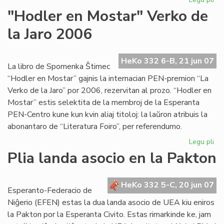
Mik
"Hodler en Mostar" Verko de
ins
la Jaro 2006
en
Lo
HeKo 332 6-B, 21 jun 07
La libro de Spomenka Ŝtimec
“Hodler en Mostar” gajnis la internacian PEN-premion “La
Verko de la Jaro” por 2006, rezervitan al prozo. “Hodler en
Mostar” estis selektita de la membroj de la Esperanta
PEN-Centro kune kun kvin aliaj titoloj: la laŭron atribuis la
abonantaro de “Literatura Foiro”, per referendumo.
Legu pli
pri
"H
Plia landa asocio en la Pakton
en
Mo
Ve
HeKo 332 5-C, 20 jun 07
Esperanto-Federacio de
de
Niĝerio (EFEN) estas la dua landa asocio de UEA kiu eniros
la
la Pakton por la Esperanta Civito. Estas rimarkinde ke, jam
Jar