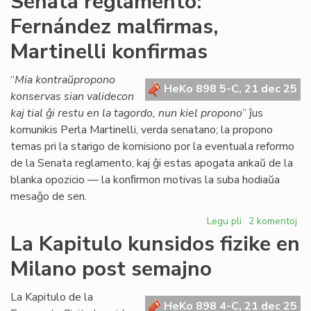
Senata reglamento:
Pa
Fernández malfirmas,
ses
ok
Martinelli konfirmas
en
Pa
“
Mia kontraŭpropono
HeKo 898 5-C, 21 dec 25
konservas sian validecon
kaj tial ĝi restu en la tagordo, nun kiel propono
” ĵus
komunikis Perla Martinelli, verda senatano; la propono
temas pri la starigo de komisiono por la eventuala reformo
de la Senata reglamento, kaj ĝi estas apogata ankaŭ de la
blanka opozicio — la konﬁrmon motivas la suba hodiaŭa
mesaĝo de sen.
Legu pli
pri
2 komentoj
Senata
La Kapitulo kunsidos fizike en
reglamento:
Milano post semajno
Fernández
malfirmas,
Martinelli
La Kapitulo de la
HeKo 898 4-C, 21 dec 25
konfirmas