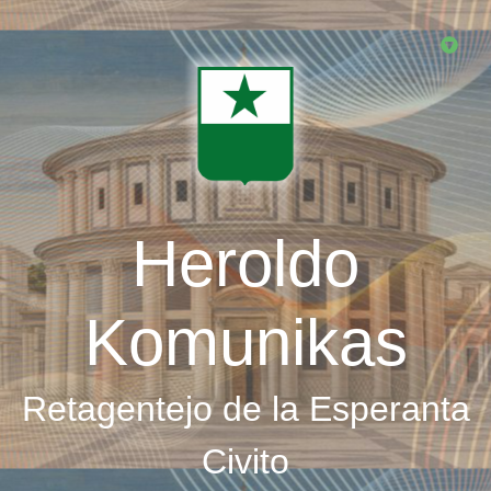
Skip
to
main
content
Heroldo
Komunikas
Retagentejo de la Esperanta
Civito