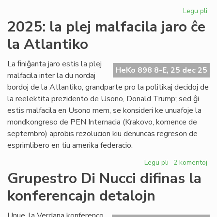
Legu pli
pri
Ĉu
2025: la plej malfacila jaro ĉe
bri
la Atlantiko
mo
po
la
La ﬁniĝanta jaro estis la plej
HeKo 898 8-E, 25 dec 25
es
malfacila inter la du nordaj
Civ
bordoj de la Atlantiko, grandparte pro la politikaj decidoj de
Pa
la reelektita prezidento de Usono, Donald Trump; sed ĝi
estis malfacila en Usono mem, se konsideri ke unuafoje la
mondkongreso de PEN Internacia (Krakovo, komence de
septembro) aprobis rezolucion kiu denuncas regreson de
esprimlibero en tiu amerika federacio.
Legu pli
pri
2 komentoj
2025:
Grupestro Di Nucci difinas la
la
konferencajn detalojn
plej
malfacila
jaro
Unue, la Verdana konferenco