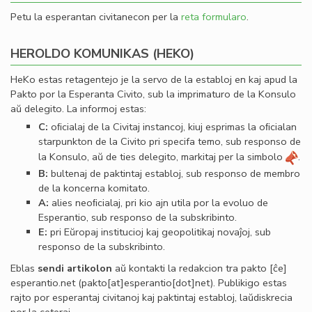
Petu la esperantan civitanecon per la
reta formularo
.
HEROLDO KOMUNIKAS (HEKO)
HeKo estas retagentejo je la servo de la establoj en kaj apud la
Pakto por la Esperanta Civito, sub la imprimaturo de la Konsulo
aŭ delegito. La informoj estas:
C:
oﬁcialaj de la Civitaj instancoj, kiuj esprimas la oﬁcialan
starpunkton de la Civito pri specifa temo, sub responso de
la Konsulo, aŭ de ties delegito, markitaj per la simbolo
.
B:
bultenaj de paktintaj establoj, sub responso de membro
de la koncerna komitato.
A:
alies neoﬁcialaj, pri kio ajn utila por la evoluo de
Esperantio, sub responso de la subskribinto.
E:
pri Eŭropaj institucioj kaj geopolitikaj novaĵoj, sub
responso de la subskribinto.
Eblas
sendi
artikolon
aŭ kontakti la redakcion tra
pakto
[ĉe]
esperantio
.
net
(pakto[at]esperantio[dot]net)
. Publikigo estas
rajto por esperantaj civitanoj kaj paktintaj establoj, laŭdiskrecia