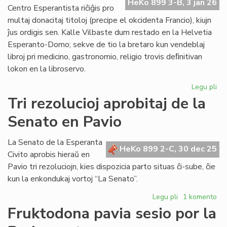
HeKo 899 3-B, 3 jan 26
pak
Centro Esperantista riĉiĝis pro
multaj donacitaj titoloj (precipe el okcidenta Francio), kiujn
ĵus ordigis sen. Kalle Vilbaste dum restado en la Helvetia
Esperanto-Domo; sekve de tio la bretaro kun vendeblaj
libroj pri medicino, gastronomio, religio trovis deﬁnitivan
lokon en la libroservo.
Legu pli
pri
Bib
Tri rezolucioj aprobitaj de la
riĉ
Senato en Pavio
en
KC
kaj
La Senato de la Esperanta
HeKo 899 2-C, 30 dec 25
AE
Civito aprobis hieraŭ en
Pavio tri rezoluciojn, kies dispozicia parto situas ĉi-sube, ĉie
kun la enkondukaj vortoj “La Senato”.
Legu pli
pri
1 komento
Tri
Fruktodona pavia sesio por la
rezolucioj