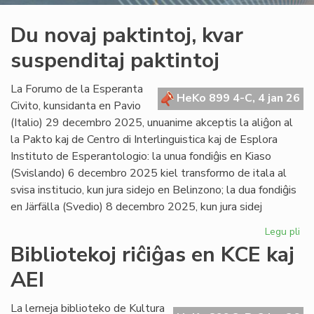
Du novaj paktintoj, kvar
suspenditaj paktintoj
La Forumo de la Esperanta
HeKo 899 4-C, 4 jan 26
Civito, kunsidanta en Pavio
(Italio) 29 decembro 2025, unuanime akceptis la aliĝon al
la Pakto kaj de Centro di Interlinguistica kaj de Esplora
Instituto de Esperantologio: la unua fondiĝis en Kiaso
(Svislando) 6 decembro 2025 kiel transformo de itala al
svisa institucio, kun jura sidejo en Belinzono; la dua fondiĝis
en Järfälla (Svedio) 8 decembro 2025, kun jura sidej
Legu pli
pri
Du
Bibliotekoj riĉiĝas en KCE kaj
no
AEI
pak
kv
sus
La lerneja biblioteko de Kultura