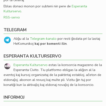
por la ceteraj.
Eblas donaci monon por subteni nin pere de
Esperanta
Kulturservo
.
RSS-servo
TELEGRAM
Aliĝu al la
Telegram-kanalo
por resti ĝisdata pri la lastaj
HeKomunikoj
kaj por komenti ilin
.
ESPERANTA KULTURSERVO
Esperanta Kulturservo
estas la konsorcia magazeno de la
Esperanta Civito. Tiu platformo ebligas la aliĝon al la
eventoj kaj kursoj organizataj de la paktintaj establoj, aĉeton de
eldonaĵoj, abonon al revuoj kaj multe pli. Vizitu ĝin tuj por
konatiĝi kun la aktivaĵoj kaj eldonaj novaĵoj de la konsorcio.
INFORMOJ