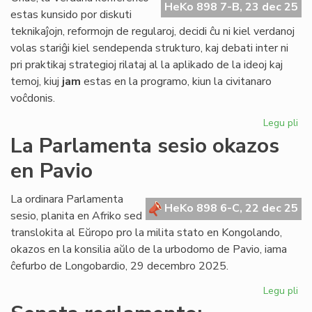
HeKo 898 7-B, 23 dec 25
ĉe
estas kunsido por diskuti
la
teknikaĵojn, reformojn de regularoj, decidi ĉu ni kiel verdanoj
Atlantiko
volas stariĝi kiel sendependa strukturo, kaj debati inter ni
pri praktikaj strategioj rilataj al la aplikado de la ideoj kaj
temoj, kiuj
jam
estas en la programo, kiun la civitanaro
voĉdonis.
Legu pli
pri
Gr
La Parlamenta sesio okazos
Di
en Pavio
Nu
dif
la
La ordinara Parlamenta
HeKo 898 6-C, 22 dec 25
ko
sesio, planita en Afriko sed
det
translokita al Eŭropo pro la milita stato en Kongolando,
okazos en la konsilia aŭlo de la urbodomo de Pavio, iama
ĉefurbo de Longobardio, 29 decembro 2025.
Legu pli
pri
La