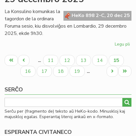
Se
ses
La Konsulino komunikas la
HeKo 898 2-C, 20 dec 25
29
tagordon de la ordinara
de
Foruma sesio, kiu disvolviĝos en Lombardio, 29 decembro
20
2025, ekde 9h30.
Legu pli
pri
Ta
Pagination
de
Unua
Antaŭa
Paĝo
Paĝo
Paĝo
Paĝo
Aktuala
11
12
13
14
15
…
la
paĝo
paĝo
paĝo
Fo
Paĝo
Paĝo
Paĝo
Paĝo
Next
Last
16
17
18
19
…
ses
page
page
29
SERĈO
de
20
Serĉu per (fragmento de) teksto aŭ HeKo-kodo. Minuskloj kaj
majuskloj egalas. Esperantaj literoj ankaŭ en x-formato.
ESPERANTA CIVITANECO