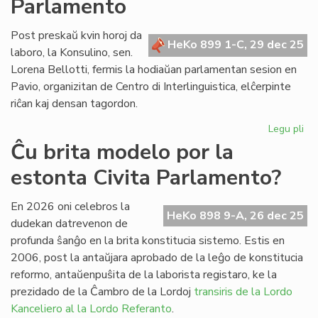
Parlamento
aprobitaj
de
la
Post preskaŭ kvin horoj da
HeKo 899 1-C, 29 dec 25
Senato
laboro, la Konsulino, sen.
en
Lorena Bellotti, fermis la hodiaŭan parlamentan sesion en
Pavio
Pavio, organizitan de Centro di Interlinguistica, elĉerpinte
riĉan kaj densan tagordon.
Legu pli
pri
Fr
Ĉu brita modelo por la
pa
estonta Civita Parlamento?
ses
po
la
En 2026 oni celebros la
HeKo 898 9-A, 26 dec 25
Pa
dudekan datrevenon de
profunda ŝanĝo en la brita konstitucia sistemo. Estis en
2006, post la antaŭjara aprobado de la leĝo de konstitucia
reformo, antaŭenpuŝita de la laborista registaro, ke la
prezidado de la Ĉambro de la Lordoj
transiris de la Lordo
Kanceliero al la Lordo Referanto
.