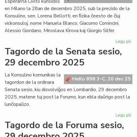
Esperanta Civito kunsidos
en Milano la 28an de decembro 2025, sub la prezido de la
Konsulino, sen. Lorena Bellotti, en ﬁzika ĉeesto de ĉiuj
vickonsuloj, nome Manuela Blanco, Giacomo Comincini,
Alessio Giordano, Miroslava Kirova kaj Giorgio Silfer.
Legu pli
pri
La
Tagordo de la Senata sesio,
Kap
29 decembro 2025
ku
fiz
en
La Konsulino komunikas la
HeKo 898 3-C, 20 dec 25
Mi
tagordon de la ordinara
po
Senata sesio, kiu disvolviĝos en Lombardio, 29 decembro
se
2025, matene tuj post la Forumo, kun ebla daŭrigo post la
lunĉopaŭzo.
Legu pli
pri
Ta
Tagordo de la Foruma sesio,
de
29 decembro 2025
la