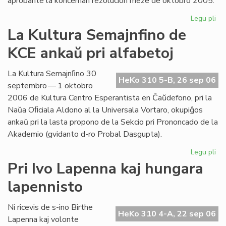
aprobante la koncernan rezolucion meze de oktobro 2005.
Legu pli
pri
Int
La Kultura Semajnfino de
Ta
KCE ankaŭ pri alfabetoj
de
la
Es
La Kultura Semajnﬁno 30
HeKo 310 5-B, 26 sep 06
Bib
septembro — 1 oktobro
2006 de Kultura Centro Esperantista en Ĉaŭdefono, pri la
Naŭa Oﬁciala Aldono al la Universala Vortaro, okupiĝos
ankaŭ pri la lasta propono de la Sekcio pri Prononcado de la
Akademio (gvidanto d-ro Probal Dasgupta).
Legu pli
pri
La
Pri Ivo Lapenna kaj hungara
Kul
lapennisto
Se
de
KC
Ni ricevis de s-ino Birthe
HeKo 310 4-A, 22 sep 06
an
Lapenna kaj volonte