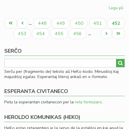
Legu pli
pri
Gio
Pagination
Sil
Unua
Antaŭa
Paĝo
Paĝo
Paĝo
Paĝo
Aktual
448
449
450
451
452
…
la
paĝo
paĝo
paĝo
la
Paĝo
Paĝo
Paĝo
Paĝo
Next
Last
453
454
455
456
…
Ko
page
page
SERĈO
Serĉu per (fragmento de) teksto aŭ HeKo-kodo. Minuskloj kaj
majuskloj egalas. Esperantaj literoj ankaŭ en x-formato.
ESPERANTA CIVITANECO
Petu la esperantan civitanecon per la
reta formularo
.
HEROLDO KOMUNIKAS (HEKO)
HeKo estas retagentejo je la servo de la establoj en kaj apud la