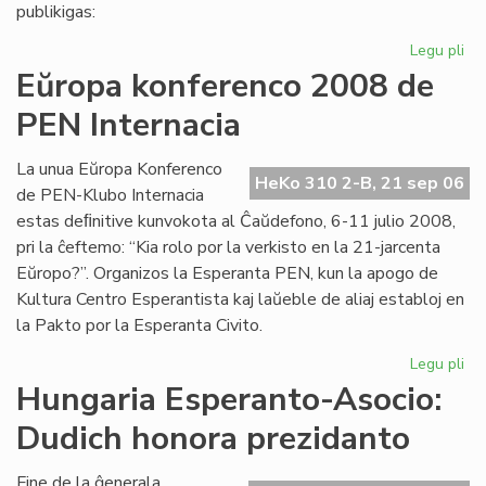
pri
publikigas:
alf
Legu pli
pri
Pri
Eŭropa konferenco 2008 de
Ivo
PEN Internacia
La
kaj
hu
La unua Eŭropa Konferenco
HeKo 310 2-B, 21 sep 06
la
de PEN-Klubo Internacia
estas deﬁnitive kunvokota al Ĉaŭdefono, 6-11 julio 2008,
pri la ĉeftemo: “Kia rolo por la verkisto en la 21-jarcenta
Eŭropo?”. Organizos la Esperanta PEN, kun la apogo de
Kultura Centro Esperantista kaj laŭeble de aliaj establoj en
la Pakto por la Esperanta Civito.
Legu pli
pri
Eŭ
Hungaria Esperanto-Asocio:
ko
Dudich honora prezidanto
20
de
PE
Fine de la ĝenerala