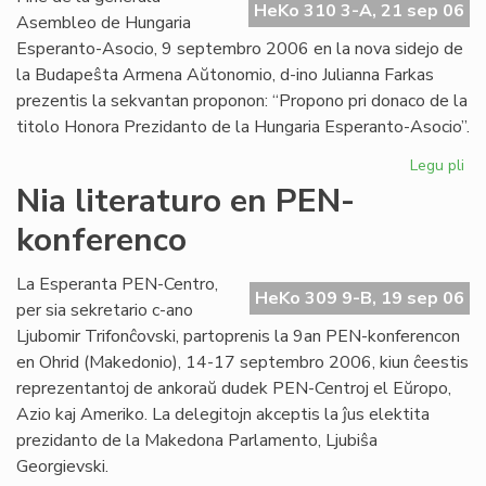
HeKo 310 3-A, 21 sep 06
Int
Asembleo de Hungaria
Esperanto-Asocio, 9 septembro 2006 en la nova sidejo de
la Budapeŝta Armena Aŭtonomio, d-ino Julianna Farkas
prezentis la sekvantan proponon: “Propono pri donaco de la
titolo Honora Prezidanto de la Hungaria Esperanto-Asocio”.
Legu pli
pri
Hu
Nia literaturo en PEN-
Es
konferenco
Aso
Du
ho
La Esperanta PEN-Centro,
HeKo 309 9-B, 19 sep 06
pr
per sia sekretario c-ano
Ljubomir Trifonĉovski, partoprenis la 9an PEN-konferencon
en Ohrid (Makedonio), 14-17 septembro 2006, kiun ĉeestis
reprezentantoj de ankoraŭ dudek PEN-Centroj el Eŭropo,
Azio kaj Ameriko. La delegitojn akceptis la ĵus elektita
prezidanto de la Makedona Parlamento, Ljubiŝa
Georgievski.