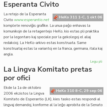
Esperanta Civito
kan
es
def
La retejo de la Esperanta
HeKo 311 1-C, 1 okt 06
Civito
www.esperantio.net
komplete renoviĝis graﬁke. La unua paĝo enhavas la
komunikojn de la retagentejo HeKo, kio estas pli praktika
por la legontaro kaj speciale por la gekolegoj el aliaj
redakcioj. La HeKo-arkivo estas konstruata. Same
konstruataj estas la variantoj en la franca, germana, itala kaj
angla.
Legu pli
pri
Re
La Lingva Komitato pretas
la
por ofici
ret
de
la
Ekde la 1a de oktobro
HeKo 310 8-C, 29 sep 06
Es
2006 ekzistos la Lingva
Civ
Komitato de Esperantio (LK), kies tasko estas respondi al
lingvaj demandoj, konforme al la leĝo aprobita de la Senato