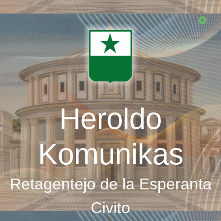
Skip
to
main
content
Heroldo
Komunikas
Retagentejo de la Esperanta
Civito