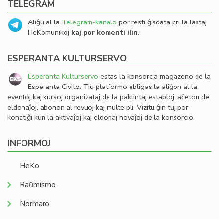
TELEGRAM
Aliĝu al la
Telegram-kanalo
por resti ĝisdata pri la lastaj
HeKomunikoj
kaj por komenti ilin
.
ESPERANTA KULTURSERVO
Esperanta Kulturservo
estas la konsorcia magazeno de la
Esperanta Civito. Tiu platformo ebligas la aliĝon al la
eventoj kaj kursoj organizataj de la paktintaj establoj, aĉeton de
eldonaĵoj, abonon al revuoj kaj multe pli. Vizitu ĝin tuj por
konatiĝi kun la aktivaĵoj kaj eldonaj novaĵoj de la konsorcio.
INFORMOJ
HeKo
Raŭmismo
Normaro