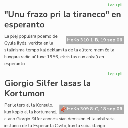
Legu pli
pri
Ni
"Unu frazo pri la tiraneco" en
lit
esperanto
en
PE
ko
La plej populara poemo de
HeKo 310 1-B, 19 sep 06
Gyula Ilyés, verkita en la
stalinisma tempo kaj deklamita de la aŭtoro mem ĉe la
hungara radio aŭtune 1956, ekzistas nun ankaŭ en
esperanto.
Legu pli
pri
"U
Giorgio Silfer lasas la
fra
Kortumon
pri
la
tir
Per letero al la Konsulo,
HeKo 309 8-C, 18 sep 06
en
kun kopio al la kortumanoj,
es
c-ano Giorgio Silfer anoncis sian demision el la arbitracia
instanco de la Esperanta Civito, kun la suba klarigo: