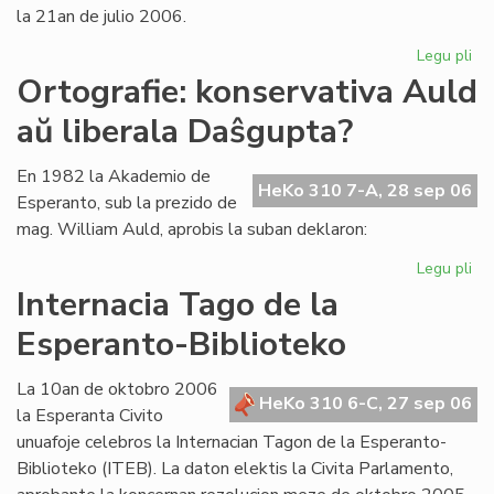
la 21an de julio 2006.
Legu pli
pri
La
Ortografie: konservativa Auld
Li
aŭ liberala Daŝgupta?
Ko
pr
po
En 1982 la Akademio de
HeKo 310 7-A, 28 sep 06
ofi
Esperanto, sub la prezido de
mag. William Auld, aprobis la suban deklaron:
Legu pli
pri
Ort
Internacia Tago de la
ko
Esperanto-Biblioteko
Au
aŭ
lib
La 10an de oktobro 2006
HeKo 310 6-C, 27 sep 06
Da
la Esperanta Civito
unuafoje celebros la Internacian Tagon de la Esperanto-
Biblioteko (ITEB). La daton elektis la Civita Parlamento,