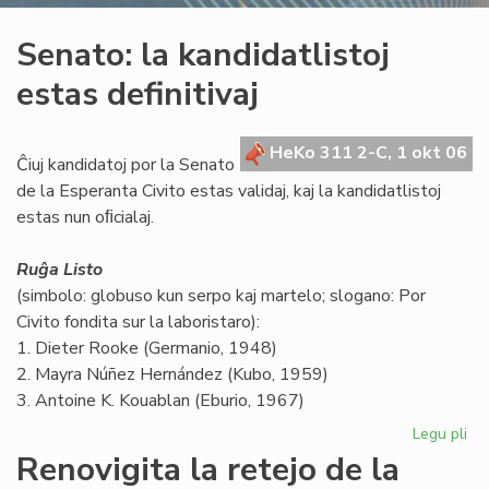
Senato: la kandidatlistoj
estas definitivaj
HeKo 311 2-C, 1 okt 06
Ĉiuj kandidatoj por la Senato
de la Esperanta Civito estas validaj, kaj la kandidatlistoj
estas nun oﬁcialaj.
Ruĝa Listo
(simbolo: globuso kun serpo kaj martelo; slogano: Por
Civito fondita sur la laboristaro):
1. Dieter Rooke (Germanio, 1948)
2. Mayra Núñez Hernández (Kubo, 1959)
3. Antoine K. Kouablan (Eburio, 1967)
Legu pli
pri
Se
Renovigita la retejo de la
la