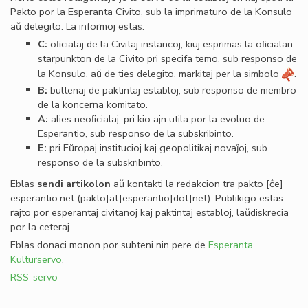
Pakto por la Esperanta Civito, sub la imprimaturo de la Konsulo
aŭ delegito. La informoj estas:
C:
oﬁcialaj de la Civitaj instancoj, kiuj esprimas la oﬁcialan
starpunkton de la Civito pri specifa temo, sub responso de
la Konsulo, aŭ de ties delegito, markitaj per la simbolo
.
B:
bultenaj de paktintaj establoj, sub responso de membro
de la koncerna komitato.
A:
alies neoﬁcialaj, pri kio ajn utila por la evoluo de
Esperantio, sub responso de la subskribinto.
E:
pri Eŭropaj institucioj kaj geopolitikaj novaĵoj, sub
responso de la subskribinto.
Eblas
sendi
artikolon
aŭ kontakti la redakcion tra
pakto
[ĉe]
esperantio
.
net
(pakto[at]esperantio[dot]net)
. Publikigo estas
rajto por esperantaj civitanoj kaj paktintaj establoj, laŭdiskrecia
por la ceteraj.
Eblas donaci monon por subteni nin pere de
Esperanta
Kulturservo
.
RSS-servo