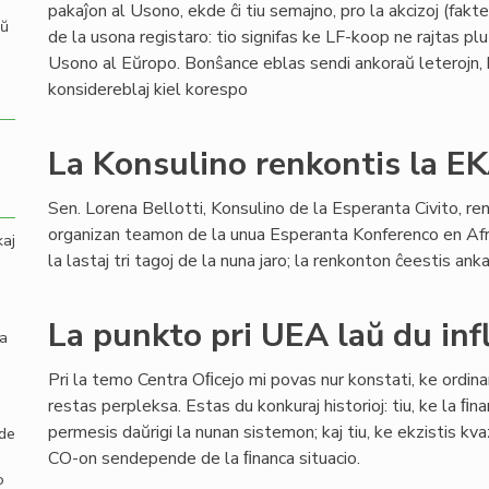
pakaĵon al Usono, ekde ĉi tiu semajno, pro la akcizoj (fakt
aŭ
de la usona registaro: tio signifas ke LF-koop ne rajtas plu
Usono al Eŭropo. Bonŝance eblas sendi ankoraŭ leterojn, 
konsidereblaj kiel korespo
La Konsulino renkontis la 
Sen. Lorena Bellotti, Konsulino de la Esperanta Civito, re
organizan teamon de la unua Esperanta Konferenco en Afri
kaj
la lastaj tri tagoj de la nuna jaro; la renkonton ĉeestis a
La punkto pri UEA laŭ du inf
la
Pri la temo Centra Oﬁcejo mi povas nur konstati, ke ordin
restas perpleksa. Estas du konkuraj historioj: tiu, ke la ﬁ
permesis daŭrigi la nunan sistemon; kaj tiu, ke ekzistis kva
 de
CO-on sendepende de la ﬁnanca situacio.
o