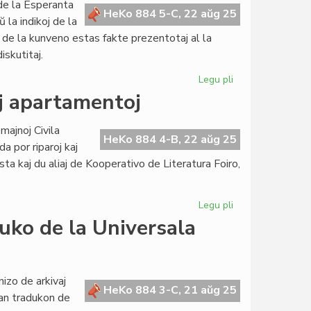
 de la Esperanta
Bartek
HeKo 884 5-C, 22 aŭg 25
ŭ la indikoj de la
apogas
 de la kunveno estas fakte prezentotaj al la
ankaŭ
iskutitaj.
du
Verdanoj
Legu pli
pri
Fruktodona
j apartamentoj
kunsido
de
majnoj Civila
la
HeKo 884 4-B, 22 aŭg 25
a por riparoj kaj
fakrondo
a kaj du aliaj de Kooperativo de Literatura Foiro,
pri
informado
Legu pli
pri
Domflegado
duko de la Universala
de
CES
en
pluraj
nizo de arkivaj
HeKo 884 3-C, 21 aŭg 25
apartamentoj
ntan tradukon de