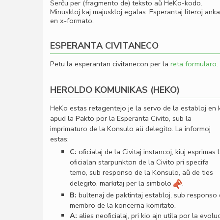
Serĉu per (fragmento de) teksto aŭ HeKo-kodo.
Minuskloj kaj majuskloj egalas. Esperantaj literoj ank
en x-formato.
ESPERANTA CIVITANECO
Petu la esperantan civitanecon per la
reta formularo
.
HEROLDO KOMUNIKAS (HEKO)
HeKo estas retagentejo je la servo de la establoj en 
apud la Pakto por la Esperanta Civito, sub la
imprimaturo de la Konsulo aŭ delegito. La informoj
estas:
C:
oﬁcialaj de la Civitaj instancoj, kiuj esprimas 
oﬁcialan starpunkton de la Civito pri specifa
temo, sub responso de la Konsulo, aŭ de ties
delegito, markitaj per la simbolo
.
B:
bultenaj de paktintaj establoj, sub responso
membro de la koncerna komitato.
A:
alies neoﬁcialaj, pri kio ajn utila por la evolu