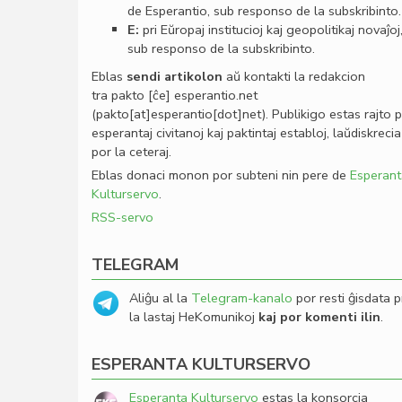
de Esperantio, sub responso de la subskribinto.
E:
pri Eŭropaj institucioj kaj geopolitikaj novaĵoj
sub responso de la subskribinto.
Eblas
sendi
artikolon
aŭ kontakti la redakcion
tra
pakto
[ĉe]
esperantio
.
net
(pakto[at]esperantio[dot]net)
. Publikigo estas rajto 
esperantaj civitanoj kaj paktintaj establoj, laŭdiskrecia
por la ceteraj.
Eblas donaci monon por subteni nin pere de
Esperant
Kulturservo
.
RSS-servo
TELEGRAM
Aliĝu al la
Telegram-kanalo
por resti ĝisdata p
la lastaj HeKomunikoj
kaj por komenti ilin
.
ESPERANTA KULTURSERVO
Esperanta Kulturservo
estas la konsorcia