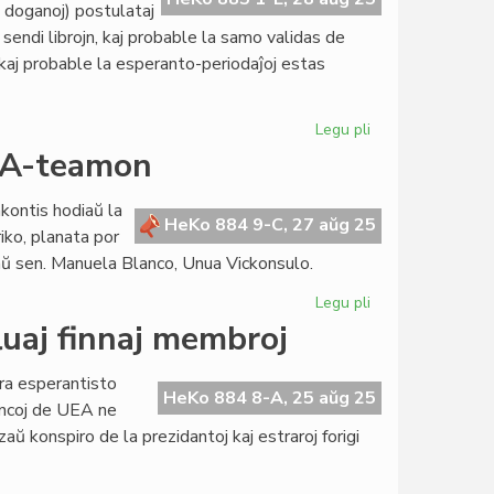
e doganoj) postulataj
 sendi librojn, kaj probable la samo validas de
kaj probable la esperanto-periodaĵoj estas
Legu pli
pri
Ne
EKA-teamon
plu
pakaĵoj
nkontis hodiaŭ la
al
HeKo 884 9-C, 27 aŭg 25
ko, planata por
Usono
nkaŭ sen. Manuela Blanco, Unua Vickonsulo.
ekde
nun
Legu pli
pri
La
luaj finnaj membroj
Konsulino
renkontis
ara esperantisto
la
HeKo 884 8-A, 25 aŭg 25
nancoj de UEA ne
EKA-
zaŭ konspiro de la prezidantoj kaj estraroj forigi
teamon