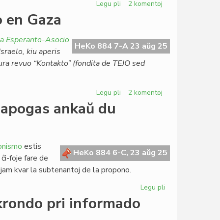
Legu pli
pri
2 komentoj
La
to en Gaza
punkto
pri
na Esperanto-Asocio
UEA
HeKo 884 7-A 23 aŭg 25
sraelo, kiu aperis
laŭ
tura revuo “Kontakto” (fondita de TEJO sed
du
influaj
finnaj
Legu pli
pri
2 komentoj
membroj
La
 apogas ankaŭ du
deklaro
de
ELI
pri
ionismo
estis
HeKo 884 6-C, 23 aŭg 25
la
ĉi-foje fare de
milito
 jam kvar la subtenantoj de la propono.
en
Gaza
Legu pli
pri
La
krondo pri informado
rezolucion
Kagina-