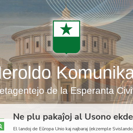
eroldo Komunik
etagentejo de la Esperanta Civi
Ne plu pakaĵoj al Usono ekd
El landoj de Eŭropa Unio kaj najbaraj (ekzemple Svislando