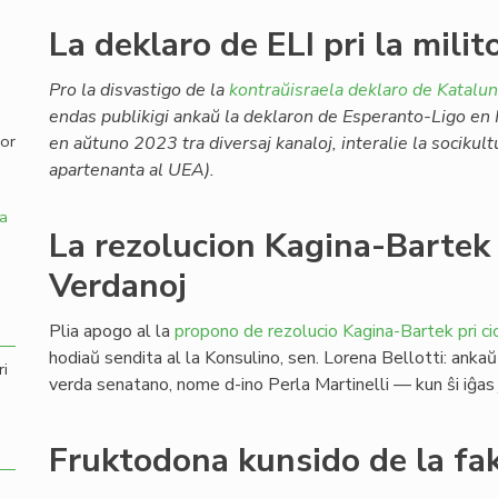
La deklaro de ELI pri la mili
,
Pro la disvastigo de la
kontraŭisraela deklaro de Katalu
endas publikigi ankaŭ la deklaron de Esperanto-Ligo en I
por
en aŭtuno 2023 tra diversaj kanaloj, interalie la socikul
apartenanta al UEA).
a
La rezolucion Kagina-Bartek
Verdanoj
Plia apogo al la
propono de rezolucio Kagina-Bartek pri c
hodiaŭ sendita al la Konsulino, sen. Lorena Bellotti: ankaŭ 
ri
verda senatano, nome d-ino Perla Martinelli — kun ŝi iĝas
Fruktodona kunsido de la fa