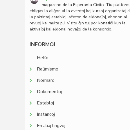
magazeno de la Esperanta Civito. Tiu platfor
ebligas la aliĝon al la eventoj kaj kursoj organizataj 
la paktintaj establoj, aĉeton de eldonaĵoj, abonon al
revuoj kaj multe pli. Vizitu ĝin tuj por konatiĝi kun la
aktivaĵoj kaj eldonaj novaĵoj de la konsorcio.
INFORMOJ
HeKo
Raŭmismo
Normaro
Dokumentoj
Establoj
Instancoj
En aliaj lingvoj