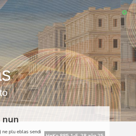
as
to
e nun
) ne plu eblas sendi
HeKo 885 1-E, 28 aŭg 25