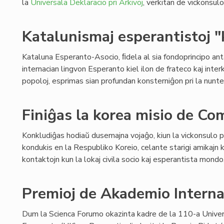
la
Universala Deklaracio pri Arkivoj
, verkitan de vickonsulo
Katalunismaj esperantistoj 
Kataluna Esperanto-Asocio, ﬁdela al sia fondoprincipo ant
internacian lingvon Esperanto kiel ilon de frateco kaj inte
popoloj, esprimas sian profundan konsterniĝon pri la nunt
Finiĝas la korea misio de Com
Konkludiĝas hodiaŭ dusemajna vojaĝo, kiun la vickonsulo p
kondukis en la Respubliko Koreio, celante starigi amikajn k
kontaktojn kun la lokaj civila socio kaj esperantista mondo
Premioj de Akademio Internac
Dum la Scienca Forumo okazinta kadre de la 110-a Unive