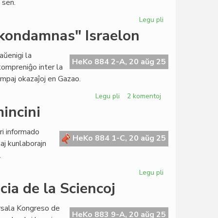
 sen.
Legu pli
pri
Publikigita
"kondamnas" Israelon
la
esperanta
aŭenigi la
traduko
HeKo 884 2-A, 20 aŭg 25
rkompreniĝo inter la
de
empaj okazaĵoj en Gazao.
la
Universala
Legu pli
pri
2 komentoj
Deklaracio
Katalunismaj
incini
de
esperantistoj
Arkivoj
"kondamnas"
ri informado
Israelon
HeKo 884 1-C, 20 aŭg 25
aj kunlaborajn
.
Legu pli
pri
Finiĝas
ia de la Sciencoj
la
korea
rsala Kongreso de
misio
HeKo 883 9-A, 20 aŭg 25