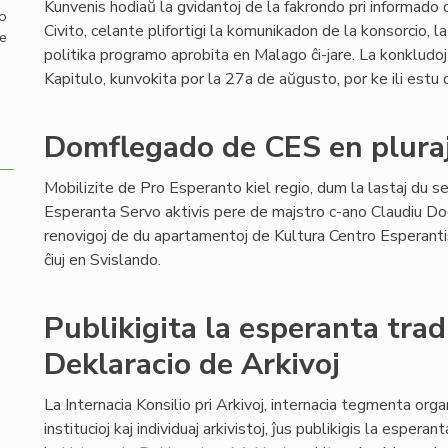
Kunvenis hodiaŭ la gvidantoj de la fakrondo pri informado
mo
Civito, celante plifortigi la komunikadon de la konsorcio, la
de
politika programo aprobita en Malago ĉi-jare. La konkludoj
Kapitulo, kunvokita por la 27a de aŭgusto, por ke ili estu d
Domflegado de CES en plura
Mobilizite de Pro Esperanto kiel regio, dum la lastaj du se
Esperanta Servo aktivis pere de majstro c-ano Claudiu Dod
renovigoj de du apartamentoj de Kultura Centro Esperantist
ĉiuj en Svislando.
Publikigita la esperanta tra
Deklaracio de Arkivoj
La Internacia Konsilio pri Arkivoj, internacia tegmenta orga
institucioj kaj individuaj arkivistoj, ĵus publikigis la espera