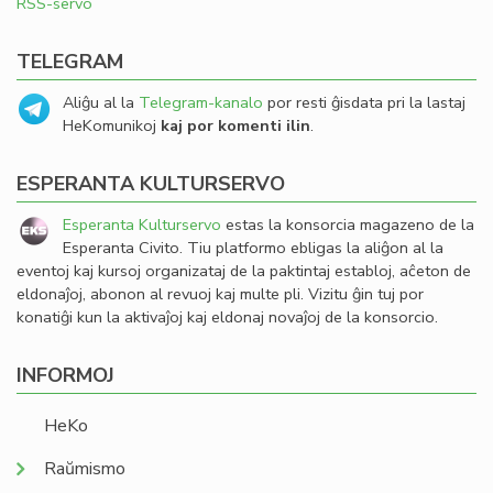
RSS-servo
TELEGRAM
Aliĝu al la
Telegram-kanalo
por resti ĝisdata pri la lastaj
HeKomunikoj
kaj por komenti ilin
.
ESPERANTA KULTURSERVO
Esperanta Kulturservo
estas la konsorcia magazeno de la
Esperanta Civito. Tiu platformo ebligas la aliĝon al la
eventoj kaj kursoj organizataj de la paktintaj establoj, aĉeton de
eldonaĵoj, abonon al revuoj kaj multe pli. Vizitu ĝin tuj por
konatiĝi kun la aktivaĵoj kaj eldonaj novaĵoj de la konsorcio.
INFORMOJ
HeKo
Raŭmismo