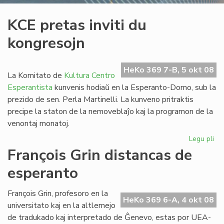
KCE pretas inviti du
kongresojn
HeKo 369 7-B, 5 okt 08
La Komitato de
Kultura Centro
Esperantista
kunvenis hodiaŭ en la Esperanto-Domo, sub la
prezido de sen. Perla Martinelli. La kunveno pritraktis
precipe la staton de la nemoveblaĵo kaj la programon de la
venontaj monatoj.
Legu pli
pri
KC
François Grin distancas de
pr
esperanto
invi
du
ko
François Grin, profesoro en la
HeKo 369 6-A, 4 okt 08
universitato kaj en la altlernejo
de tradukado kaj interpretado de Ĝenevo, estas por UEA-