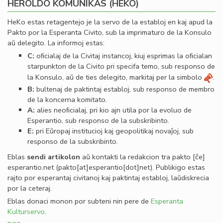
HEROLDO KOMUNIKAS (HEKO)
HeKo estas retagentejo je la servo de la establoj en kaj apud la
Pakto por la Esperanta Civito, sub la imprimaturo de la Konsulo
aŭ delegito. La informoj estas:
C:
oﬁcialaj de la Civitaj instancoj, kiuj esprimas la oﬁcialan
starpunkton de la Civito pri specifa temo, sub responso de
la Konsulo, aŭ de ties delegito, markitaj per la simbolo
.
B:
bultenaj de paktintaj establoj, sub responso de membro
de la koncerna komitato.
A:
alies neoﬁcialaj, pri kio ajn utila por la evoluo de
Esperantio, sub responso de la subskribinto.
E:
pri Eŭropaj institucioj kaj geopolitikaj novaĵoj, sub
responso de la subskribinto.
Eblas
sendi
artikolon
aŭ kontakti la redakcion tra
pakto
[ĉe]
esperantio
.
net
(pakto[at]esperantio[dot]net)
. Publikigo estas
rajto por esperantaj civitanoj kaj paktintaj establoj, laŭdiskrecia
por la ceteraj.
Eblas donaci monon por subteni nin pere de
Esperanta
Kulturservo
.