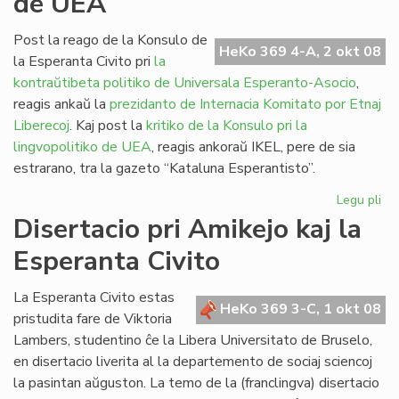
de UEA
sia
jub
Post la reago de la Konsulo de
HeKo 369 4-A, 2 okt 08
la Esperanta Civito pri
la
kontraŭtibeta politiko de Universala Esperanto-Asocio
,
reagis ankaŭ la
prezidanto de Internacia Komitato por Etnaj
Liberecoj
. Kaj post la
kritiko de la Konsulo pri la
lingvopolitiko de UEA
, reagis ankoraŭ IKEL, pere de sia
estrarano, tra la gazeto “Kataluna Esperantisto”.
Legu pli
pri
Etn
Disertacio pri Amikejo kaj la
kri
Esperanta Civito
la
pol
de
La Esperanta Civito estas
HeKo 369 3-C, 1 okt 08
UE
pristudita fare de Viktoria
Lambers, studentino ĉe la Libera Universitato de Bruselo,
en disertacio liverita al la departemento de sociaj sciencoj
la pasintan aŭguston. La temo de la (franclingva) disertacio