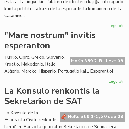
estas: “La lingvo kiel faktoro de identeco kaj ĝia interagado
kun la politiko: la kazo de la esperantista komunumo de La
Calamine”.
Legu pli
pri
Dis
"Mare nostrum" invitis
pri
esperanton
Am
kaj
la
Turkio, Cipro, Grekio, Slovenio,
HeKo 369 2-B, 1 okt 08
Es
Kroatio, Makedonio, Italio,
Civ
Alĝerio, Maroko, Hispanio, Portugalio kaj… Esperantio!
Legu pli
pri
"M
La Konsulo renkontis la
no
Sekretarion de SAT
inv
es
La Konsulo de la
HeKo 369 1-C, 30 sep 08
Esperanta Civito renkontis
hieraŭ en Parizo la ĝeneralan Sekretarion de Sennacieca