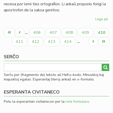
necesa por lerni ties ortograﬁon. Li ankaŭ proponis forigi la
apostrofon de la saksa genitivo.
Legu pli
pri
Jo
Pagination
We
Unua
Antaŭa
Paĝo
Paĝo
Paĝo
Paĝo
Aktual
406
407
408
409
410
…
pr
paĝo
paĝo
paĝo
ref
Paĝo
Paĝo
Paĝo
Paĝo
Next
Last
411
412
413
414
…
la
page
page
an
SERĈO
Serĉu per (fragmento de) teksto aŭ HeKo-kodo. Minuskloj kaj
majuskloj egalas. Esperantaj literoj ankaŭ en x-formato.
ESPERANTA CIVITANECO
Petu la esperantan civitanecon per la
reta formularo
.