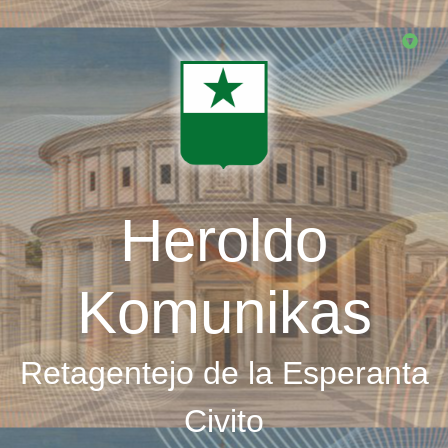
Skip
to
main
content
Heroldo
Komunikas
Retagentejo de la Esperanta
Civito