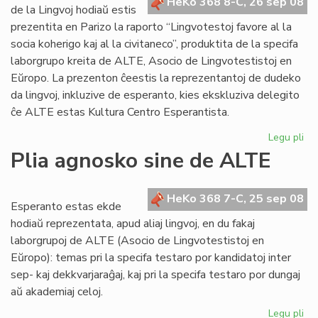
eks
HeKo 368 8-C, 26 sep 08
de la Lingvoj hodiaŭ estis
KE
prezentita en Parizo la raporto “Lingvotestoj favore al la
socia koherigo kaj al la civitaneco”, produktita de la specifa
laborgrupo kreita de ALTE, Asocio de Lingvotestistoj en
Eŭropo. La prezenton ĉeestis la reprezentantoj de dudeko
da lingvoj, inkluzive de esperanto, kies ekskluziva delegito
ĉe ALTE estas Kultura Centro Esperantista.
Legu pli
pri
Li
Plia agnosko sine de ALTE
20
ku
AL
HeKo 368 7-C, 25 sep 08
Esperanto estas ekde
hodiaŭ reprezentata, apud aliaj lingvoj, en du fakaj
laborgrupoj de ALTE (Asocio de Lingvotestistoj en
Eŭropo): temas pri la specifa testaro por kandidatoj inter
sep- kaj dekkvarjaraĝaj, kaj pri la specifa testaro por dungaj
aŭ akademiaj celoj.
Legu pli
pri