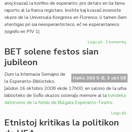
anoj kvazaŭ la korifeo de esperanto, pro detalo en lia fama
raporto al la franca registaro. Invitite kaj kvazaŭ incensite
okaze de la Universala Kongreso en Florenco, li tamen ĉiam
atentigas pri sia neesperantisteco, eĉ ne esperantaneco
(signifo en PIV 1).
Legu pli
pri
2 komentoj
François
BET solene festos sian
Grin
jubileon
distancas
de
esperanto
Dum la Internacia Semajno de
HeKo 369 5-B, 3 okt 08
la Esperanto-Biblioteko,
ĵaŭdon 16 oktobro 2008 ekde 17h00, en salono de la urba
biblioteko de Soﬁo okazos solenaĵo memore al la
kvindeka
datreveno de la fondo de Bulgara Esperanto-Teatro
.
Legu pli
pri
BE
Etnistoj kritikas la politikon
so
fes