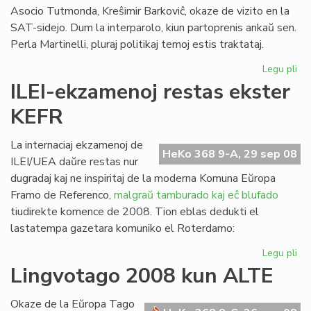
Asocio Tutmonda, Kreŝimir Barkoviĉ, okaze de vizito en la
SAT-sidejo. Dum la interparolo, kiun partoprenis ankaŭ sen.
Perla Martinelli, pluraj politikaj temoj estis traktataj.
Legu pli
pri
La
ILEI-ekzamenoj restas ekster
Ko
KEFR
ren
la
Se
La internaciaj ekzamenoj de
HeKo 368 9-A, 29 sep 08
de
ILEI/UEA daŭre restas nur
SA
dugradaj kaj ne inspiritaj de la moderna Komuna Eŭropa
Framo de Referenco,
malgraŭ tamburado kaj eĉ blufado
tiudirekte komence de 2008. Tion eblas dedukti el
lastatempa gazetara komuniko el Roterdamo:
Legu pli
pri
ILE
Lingvotago 2008 kun ALTE
ek
res
Okaze de la Eŭropa Tago