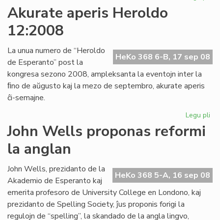
Pli
Akurate aperis Heroldo
ag
12:2008
sin
de
AL
La unua numero de “Heroldo
HeKo 368 6-B, 17 sep 08
de Esperanto” post la
kongresa sezono 2008, ampleksanta la eventojn inter la
ﬁno de aŭgusto kaj la mezo de septembro, akurate aperis
ĉi-semajne.
Legu pli
pri
Ak
John Wells proponas reformi
ape
la anglan
He
12
John Wells, prezidanto de la
HeKo 368 5-A, 16 sep 08
Akademio de Esperanto kaj
emerita profesoro de University College en Londono, kaj
prezidanto de Spelling Society, ĵus proponis forigi la
regulojn de “spelling”, la skandado de la angla lingvo,