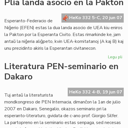
Plia landa asocio en la Pakton
en
Mo
Ve
HeKo 332 5-C, 20 jun 07
Esperanto-Federacio de
de
Niĝerio (EFEN) estas la dua landa asocio de UEA kiu eniros
la
la Pakton por la Esperanta Civito. Estas rimarkinde ke, jam
Jar
antaŭ la niĝeria aliĝpeto, kvin UEA-komitatanoj (A kaj B) kaj
20
unu prezidinto akiris la Esperantan civitanecon.
Legu pli
pri
Pli
Literatura PEN-seminario en
la
Dakaro
as
en
la
HeKo 332 4-B, 19 jun 07
Pa
Tuj antaŭ la literaturista
mondkongreso de PEN Internacia, dimanĉon la 1an de julio
2007 en Dakaro, Senegalio, okazos seminario pri la
esperanto-literaturo, gvidata de c-ano prof. Giorgio Silfer.
La partopreno en la seminario estas senpaga, sed necesas