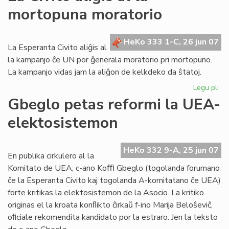
–
mortopuna moratorio
ok
nu
en
HeKo 333 1-C, 26 jun 07
20
La Esperanta Civito aliĝis al
la kampanjo ĉe UN por ĝenerala moratorio pri mortopuno.
La kampanjo vidas jam la aliĝon de kelkdeko da ŝtatoj.
Legu pli
pri
La
Gbeglo petas reformi la UEA-
Civ
elektosistemon
ali
al
la
HeKo 332 9-A, 25 jun 07
mo
En publika cirkulero al la
mo
Komitato de UEA, c-ano Koﬃ Gbeglo (togolanda forumano
ĉe la Esperanta Civito kaj togolanda A-komitatano ĉe UEA)
forte kritikas la elektosistemon de la Asocio. La kritiko
originas el la kroata konﬂikto ĉirkaŭ f-ino Marija Beloŝeviĉ,
oﬁciale rekomendita kandidato por la estraro. Jen la teksto