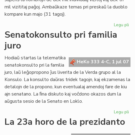
mil vizititaj paĝoj. Ambaŭkaze temas pri preskaŭ la duoblo
kompare kun majo (31 tagoj).
Legu pli
pri
Re
Senatokonsulto pri familia
jun
juro
po
nia
ret
Hodiaŭ startas la telematika
HeKo 333 4-C, 1 jul 07
senatokonsulto pri la familia
juro, laŭ leĝopropono ĵus liverita de la Verda grupo al la
Konsulo. La konsulto daŭras tridek tagojn, kaj ekzamenas la
detalojn de la propono, kun eventualaj amendoj fare de kiu
ajn senatano. La ﬁna diskuto kaj voĉdono okazos dum la
aŭgusta sesio de la Senato en Loklo.
Legu pli
pri
Se
La 23a horo de la prezidanto
pri
fam