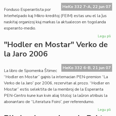
Ko
HeKo 332 7-A, 22 jun 07
Fonduso Esperantista por
Interhelpado kaj Mikro-kreditoj (FEIM) estas unu el la ĵus
naskitaj organizoj kiuj markas la aktualecon en togolanda
esperanto-medio.
Legu pli
pri
Mik
"Hodler en Mostar" Verko de
ins
la Jaro 2006
en
Lo
HeKo 332 6-B, 21 jun 07
La libro de Spomenka Ŝtimec
“Hodler en Mostar” gajnis la internacian PEN-premion “La
Verko de la Jaro” por 2006, rezervitan al prozo. “Hodler en
Mostar” estis selektita de la membroj de la Esperanta
PEN-Centro kune kun kvin aliaj titoloj: la laŭron atribuis la
abonantaro de “Literatura Foiro”, per referendumo.
Legu pli
pri
"H