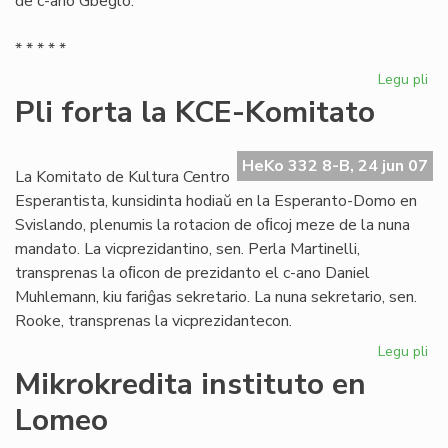
de c-ano Gbeglo.
* * * * *
Legu pli
pri
Gb
Pli forta la KCE-Komitato
pe
ref
la
HeKo 332 8-B, 24 jun 07
La Komitato de Kultura Centro
UE
Esperantista, kunsidinta hodiaŭ en la Esperanto-Domo en
el
Svislando, plenumis la rotacion de oﬁcoj meze de la nuna
mandato. La vicprezidantino, sen. Perla Martinelli,
transprenas la oﬁcon de prezidanto el c-ano Daniel
Muhlemann, kiu fariĝas sekretario. La nuna sekretario, sen.
Rooke, transprenas la vicprezidantecon.
Legu pli
pri
Pli
Mikrokredita instituto en
for
Lomeo
la
KC