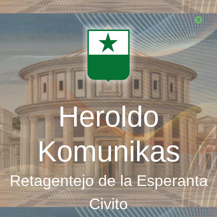
Skip
to
main
content
Heroldo
Komunikas
Retagentejo de la Esperanta
Civito