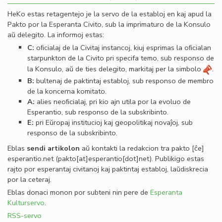
HeKo estas retagentejo je la servo de la establoj en kaj apud la
Pakto por la Esperanta Civito, sub la imprimaturo de la Konsulo
aŭ delegito. La informoj estas:
C:
oﬁcialaj de la Civitaj instancoj, kiuj esprimas la oﬁcialan
starpunkton de la Civito pri specifa temo, sub responso de
la Konsulo, aŭ de ties delegito, markitaj per la simbolo
.
B:
bultenaj de paktintaj establoj, sub responso de membro
de la koncerna komitato.
A:
alies neoﬁcialaj, pri kio ajn utila por la evoluo de
Esperantio, sub responso de la subskribinto.
E:
pri Eŭropaj institucioj kaj geopolitikaj novaĵoj, sub
responso de la subskribinto.
Eblas
sendi
artikolon
aŭ kontakti la redakcion tra
pakto
[ĉe]
esperantio
.
net
(pakto[at]esperantio[dot]net)
. Publikigo estas
rajto por esperantaj civitanoj kaj paktintaj establoj, laŭdiskrecia
por la ceteraj.
Eblas donaci monon por subteni nin pere de
Esperanta
Kulturservo
.
RSS-servo