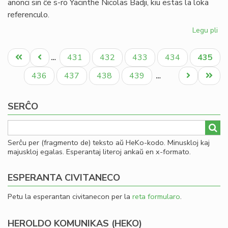
anonci sin ĉe s-ro Yacinthe Nicolas Badji, kiu estas la loka
referenculo.
Legu pli
pri
Lit
Pagination
PE
Unua
Antaŭa
Paĝo
Paĝo
Paĝo
Paĝo
Aktual
431
432
433
434
435
…
se
paĝo
paĝo
paĝo
en
Paĝo
Paĝo
Paĝo
Paĝo
Next
Last
436
437
438
439
…
Da
page
page
SERĈO
Serĉu per (fragmento de) teksto aŭ HeKo-kodo. Minuskloj kaj
majuskloj egalas. Esperantaj literoj ankaŭ en x-formato.
ESPERANTA CIVITANECO
Petu la esperantan civitanecon per la
reta formularo
.
HEROLDO KOMUNIKAS (HEKO)