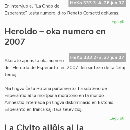
jur
HeKo 333 3-A, 28 jun 07
En intervjuo al “La Ondo de
Esperanto”, lasta numero, d-ro Renato Corsetti deklaras:
Legu pli
pri
La
Heroldo – oka numero en
23
2007
ho
de
la
HeKo 333 2-B, 27 jun 07
pr
Akurate aperis la oka numero
de “Heroldo de Esperanto” en 2007. Jen sintezo de la ĉefaj
temoj.
Nia lingvo ĉe la Rotaria parlamento. La subteno de
Esperantio al la mortpuna moratorio en la mondo.
Amnestio Internacia pri lingva diskriminacio en Estonio.
Esperanto en franca kaj itala televizioj.
Legu pli
pri
He
La Civito aliĝis al la