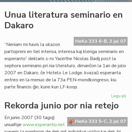
Unua literatura seminario en
Dakaro
HeKo 333 6-B, 3 jul 07
“Neniam mi havis la okazon
partopreni en tiel intensa, interesa kaj kleriga seminario en
esperanto” deklaris s-ro Yacinthe Nicolas Badij post la
sephora seminario pri nia literaturo, dimanĉon la 1an de julio
2007 en Dakaro, ĉe Hotelo Le Lodge, kvazaŭ esperanta
entreo en la menuo de la 73a PEN-mondkongreso, kiu
parte ﬁnancis ĝin, kune kun LF-koop.
Legu pli
pri
Un
Rekorda junio por nia retejo
lit
se
En junio 2007 (30 tagoj)
en
HeKo 333 5-C, 2 jul 07
unuafoje
www.esperantio.net
Da
superis la nombrojn de dek mil individuaj vizitoj kaj dek tri