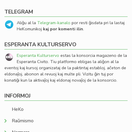
TELEGRAM
Aliĝu al la
Telegram-kanalo
por resti ĝisdata pri la lastaj
HeKomunikoj
kaj por komenti ilin
.
ESPERANTA KULTURSERVO
Esperanta Kulturservo
estas la konsorcia magazeno de la
Esperanta Civito. Tiu platformo ebligas la aliĝon al la
eventoj kaj kursoj organizataj de la paktintaj establoj, aĉeton de
eldonaĵoj, abonon al revuoj kaj multe pli. Vizitu ĝin tuj por
konatiĝi kun la aktivaĵoj kaj eldonaj novaĵoj de la konsorcio.
INFORMOJ
HeKo
Raŭmismo