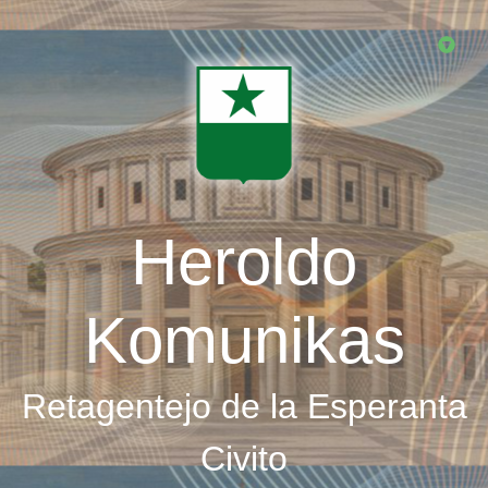
Skip
to
main
content
Heroldo
Komunikas
Retagentejo de la Esperanta
Civito