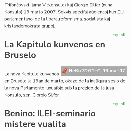
Trifonĉovski (jama Vickonsulo) kaj Giorgio Silfer (nuna
Konsulo) 19 marto 2007. Sekvis specifaj aŭdiencoj kun EU-
parlamentanoj de la liberalreformisma, socialista kaj
kristandemokrata grupoj.
Legu pli
pri
Su
La Kapitulo kunvenos en
pa
Bruselo
ses
en
Br
HeKo 326 2-C, 13 mar 07
La nova Kapitulo kunvenos
en Bruselo la 19an de marto, okaze de la inaŭgura sesio de
la nova Parlamento, unuafoje sub la prezido de la ĵusa
Konsulo, sen. Giorgio Silfer.
Legu pli
pri
La
Benino: ILEI-seminario
Kap
mistere vualita
ku
en