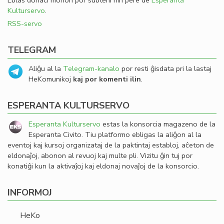
Eblas donaci monon por subteni nin pere de
Esperanta
Kulturservo
.
RSS-servo
TELEGRAM
Aliĝu al la
Telegram-kanalo
por resti ĝisdata pri la lastaj
HeKomunikoj
kaj por komenti ilin
.
ESPERANTA KULTURSERVO
Esperanta Kulturservo
estas la konsorcia magazeno de la
Esperanta Civito. Tiu platformo ebligas la aliĝon al la
eventoj kaj kursoj organizataj de la paktintaj establoj, aĉeton de
eldonaĵoj, abonon al revuoj kaj multe pli. Vizitu ĝin tuj por
konatiĝi kun la aktivaĵoj kaj eldonaj novaĵoj de la konsorcio.
INFORMOJ
HeKo