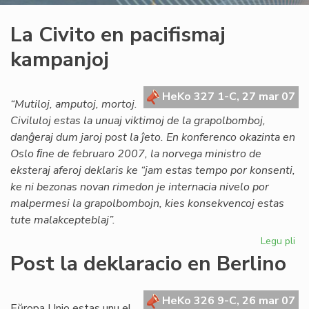
La Civito en pacifismaj
kampanjoj
HeKo 327 1-C, 27 mar 07
“Mutiloj, amputoj, mortoj.
Civiluloj estas la unuaj viktimoj de la grapolbomboj,
danĝeraj dum jaroj post la ĵeto. En konferenco okazinta en
Oslo ﬁne de februaro 2007, la norvega ministro de
eksteraj aferoj deklaris ke “jam estas tempo por konsenti,
ke ni bezonas novan rimedon je internacia nivelo por
malpermesi la grapolbombojn, kies konsekvencoj estas
tute malakcepteblaj”.
Legu pli
pri
La
Post la deklaracio en Berlino
Civ
en
pac
HeKo 326 9-C, 26 mar 07
Eŭropa Unio estas unu el