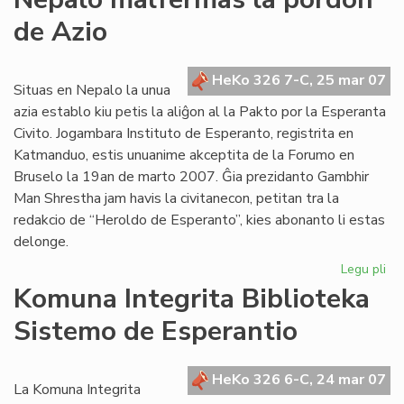
inf
de Azio
ra
de
de
HeKo 326 7-C, 25 mar 07
Wi
Situas en Nepalo la unua
Au
azia establo kiu petis la aliĝon al la Pakto por la Esperanta
Civito. Jogambara Instituto de Esperanto, registrita en
Katmanduo, estis unuanime akceptita de la Forumo en
Bruselo la 19an de marto 2007. Ĝia prezidanto Gambhir
Man Shrestha jam havis la civitanecon, petitan tra la
redakcio de “Heroldo de Esperanto”, kies abonanto li estas
delonge.
Legu pli
pri
Ne
Komuna Integrita Biblioteka
ma
Sistemo de Esperantio
la
po
de
HeKo 326 6-C, 24 mar 07
Az
La Komuna Integrita