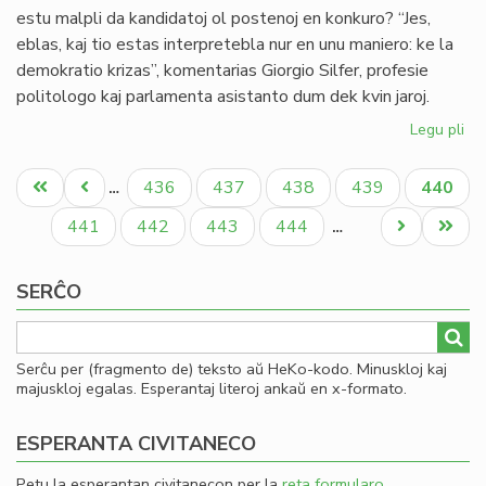
estu malpli da kandidatoj ol postenoj en konkuro? “Jes,
eblas, kaj tio estas interpretebla nur en unu maniero: ke la
demokratio krizas”, komentarias Giorgio Silfer, profesie
politologo kaj parlamenta asistanto dum dek kvin jaroj.
Legu pli
pri
Pli
Pagination
da
Unua
Antaŭa
Paĝo
Paĝo
Paĝo
Paĝo
Aktual
436
437
438
439
440
…
po
paĝo
paĝo
paĝo
ol
Paĝo
Paĝo
Paĝo
Paĝo
Next
Last
441
442
443
444
…
kan
page
page
SERĈO
Serĉu per (fragmento de) teksto aŭ HeKo-kodo. Minuskloj kaj
majuskloj egalas. Esperantaj literoj ankaŭ en x-formato.
ESPERANTA CIVITANECO
Petu la esperantan civitanecon per la
reta formularo
.