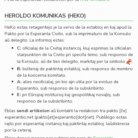
HEROLDO KOMUNIKAS (HEKO)
HeKo estas retagentejo je la servo de la establoj en kaj apud la
Pakto por la Esperanta Civito, sub la imprimaturo de la Konsulo
aŭ delegito. La informoj estas:
C:
oﬁcialaj de la Civitaj instancoj, kiuj esprimas la oﬁcialan
starpunkton de la Civito pri specifa temo, sub responso de
la Konsulo, aŭ de ties delegito, markitaj per la simbolo
.
B:
bultenaj de paktintaj establoj, sub responso de membro
de la koncerna komitato.
A:
alies neoﬁcialaj, pri kio ajn utila por la evoluo de
Esperantio, sub responso de la subskribinto.
E:
pri Eŭropaj institucioj kaj geopolitikaj novaĵoj, sub
responso de la subskribinto.
Eblas
sendi
artikolon
aŭ kontakti la redakcion tra
pakto
[ĉe]
esperantio
.
net
(pakto[at]esperantio[dot]net)
. Publikigo estas
rajto por esperantaj civitanoj kaj paktintaj establoj, laŭdiskrecia
por la ceteraj.