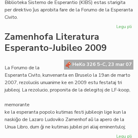
Biblioteka Sistemo de Esperantio (KIBS) estas starigita
per direktivo ĵus aprobita fare de la Forumo de la Esperanta
Civito.
Legu pli
pri
Ko
Zamenhofa Literatura
Int
Esperanto-Jubileo 2009
Bib
Si
de
HeKo 326 5-C, 23 mar 07
Es
La Forumo de la
Esperanta Civito, kunvenanta en Bruselo la 19an de marto
2007, rezoluciis unuanime ke en 2009 estu festataj tri
jubileoj. La rezolucio, proponita de la delegitoj de LF-koop,
memorante
ke la esperanta popolo kutimas festi jubileojn lige kun la
naskiĝo de Lazaro Ludoviko Zamenhof aŭ la apero de la
Unua Libro, dum ĝi ne kutimas jubilei pri aliaj eminentuloj;
Legu pli
pri