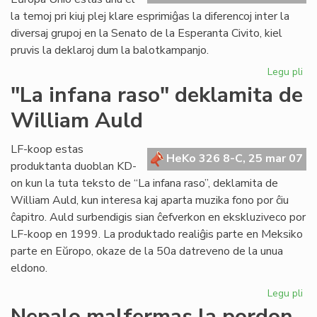
ka
la temoj pri kiuj plej klare esprimiĝas la diferencoj inter la
diversaj grupoj en la Senato de la Esperanta Civito, kiel
pruvis la deklaroj dum la balotkampanjo.
Legu pli
pri
Po
"La infana raso" deklamita de
la
William Auld
dek
en
Ber
LF-koop estas
HeKo 326 8-C, 25 mar 07
produktanta duoblan KD-
on kun la tuta teksto de “La infana raso”, deklamita de
William Auld, kun interesa kaj aparta muzika fono por ĉiu
ĉapitro. Auld surbendigis sian ĉefverkon en ekskluziveco por
LF-koop en 1999. La produktado realiĝis parte en Meksiko
parte en Eŭropo, okaze de la 50a datreveno de la unua
eldono.
Legu pli
pri
"L
Nepalo malfermas la pordon