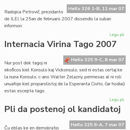
Br
HeKo 326 1-B, 11 mar 07
Radojica Petroviĉ, prezidanto
de ILEI, la 25an de februaro 2007 dissendis la suban
informon:
Legu pli
pri
Be
Internacia Virina Tago 2007
ILE
se
mi
HeKo 325 9-C, 8 mar 07
Nur post dek tagoj ni
vua
ekoﬁcos kiel Konsulo kaj Vickonsulo, sed ni estas certaj ke
la nuna Konsulo, c-ano Walter Zelazny, permesas al ni roli
unuafoje kiel proparolistoj de la Esperanta Civito, ĉar hodiaŭ
estas escepta tago.
Legu pli
pri
Int
Pli da postenoj ol kandidatoj
Vir
Ta
20
HeKo 325 8-A, 7 mar 07
Ĉu eblas ke en demokratio