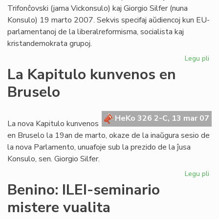
Trifonĉovski (jama Vickonsulo) kaj Giorgio Silfer (nuna
Konsulo) 19 marto 2007. Sekvis specifaj aŭdiencoj kun EU-
parlamentanoj de la liberalreformisma, socialista kaj
kristandemokrata grupoj.
Legu pli
pri
Su
La Kapitulo kunvenos en
pa
Bruselo
ses
en
Br
HeKo 326 2-C, 13 mar 07
La nova Kapitulo kunvenos
en Bruselo la 19an de marto, okaze de la inaŭgura sesio de
la nova Parlamento, unuafoje sub la prezido de la ĵusa
Konsulo, sen. Giorgio Silfer.
Legu pli
pri
La
Benino: ILEI-seminario
Kap
mistere vualita
ku
en