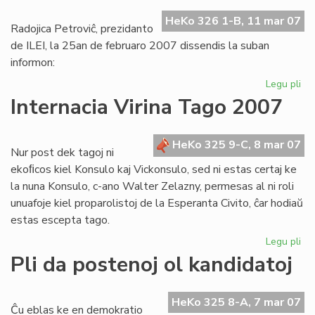
Br
HeKo 326 1-B, 11 mar 07
Radojica Petroviĉ, prezidanto
de ILEI, la 25an de februaro 2007 dissendis la suban
informon:
Legu pli
pri
Be
Internacia Virina Tago 2007
ILE
se
mi
HeKo 325 9-C, 8 mar 07
Nur post dek tagoj ni
vua
ekoﬁcos kiel Konsulo kaj Vickonsulo, sed ni estas certaj ke
la nuna Konsulo, c-ano Walter Zelazny, permesas al ni roli
unuafoje kiel proparolistoj de la Esperanta Civito, ĉar hodiaŭ
estas escepta tago.
Legu pli
pri
Int
Pli da postenoj ol kandidatoj
Vir
Ta
20
HeKo 325 8-A, 7 mar 07
Ĉu eblas ke en demokratio