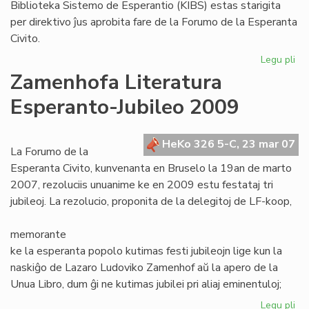
Biblioteka Sistemo de Esperantio (KIBS) estas starigita
per direktivo ĵus aprobita fare de la Forumo de la Esperanta
Civito.
Legu pli
pri
Ko
Zamenhofa Literatura
Int
Esperanto-Jubileo 2009
Bib
Si
de
HeKo 326 5-C, 23 mar 07
Es
La Forumo de la
Esperanta Civito, kunvenanta en Bruselo la 19an de marto
2007, rezoluciis unuanime ke en 2009 estu festataj tri
jubileoj. La rezolucio, proponita de la delegitoj de LF-koop,
memorante
ke la esperanta popolo kutimas festi jubileojn lige kun la
naskiĝo de Lazaro Ludoviko Zamenhof aŭ la apero de la
Unua Libro, dum ĝi ne kutimas jubilei pri aliaj eminentuloj;
Legu pli
pri