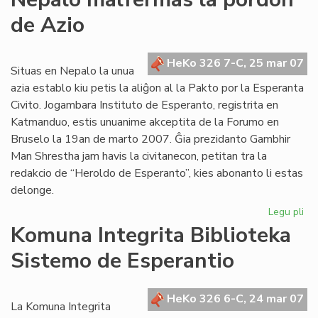
inf
de Azio
ra
de
de
HeKo 326 7-C, 25 mar 07
Wi
Situas en Nepalo la unua
Au
azia establo kiu petis la aliĝon al la Pakto por la Esperanta
Civito. Jogambara Instituto de Esperanto, registrita en
Katmanduo, estis unuanime akceptita de la Forumo en
Bruselo la 19an de marto 2007. Ĝia prezidanto Gambhir
Man Shrestha jam havis la civitanecon, petitan tra la
redakcio de “Heroldo de Esperanto”, kies abonanto li estas
delonge.
Legu pli
pri
Ne
Komuna Integrita Biblioteka
ma
Sistemo de Esperantio
la
po
de
HeKo 326 6-C, 24 mar 07
Az
La Komuna Integrita