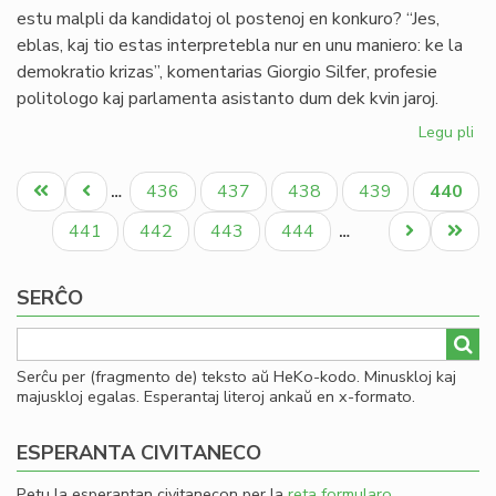
estu malpli da kandidatoj ol postenoj en konkuro? “Jes,
eblas, kaj tio estas interpretebla nur en unu maniero: ke la
demokratio krizas”, komentarias Giorgio Silfer, profesie
politologo kaj parlamenta asistanto dum dek kvin jaroj.
Legu pli
pri
Pli
Pagination
da
Unua
Antaŭa
Paĝo
Paĝo
Paĝo
Paĝo
Aktual
436
437
438
439
440
…
po
paĝo
paĝo
paĝo
ol
Paĝo
Paĝo
Paĝo
Paĝo
Next
Last
441
442
443
444
…
kan
page
page
SERĈO
Serĉu per (fragmento de) teksto aŭ HeKo-kodo. Minuskloj kaj
majuskloj egalas. Esperantaj literoj ankaŭ en x-formato.
ESPERANTA CIVITANECO
Petu la esperantan civitanecon per la
reta formularo
.