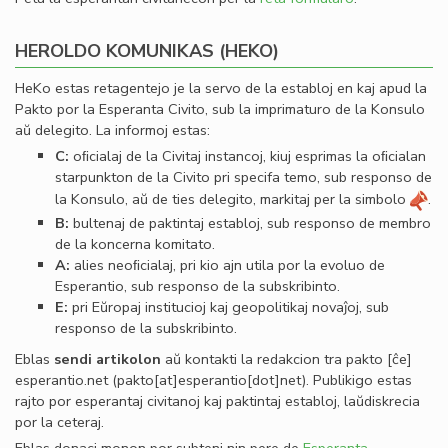
HEROLDO KOMUNIKAS (HEKO)
HeKo estas retagentejo je la servo de la establoj en kaj apud la
Pakto por la Esperanta Civito, sub la imprimaturo de la Konsulo
aŭ delegito. La informoj estas:
C:
oﬁcialaj de la Civitaj instancoj, kiuj esprimas la oﬁcialan
starpunkton de la Civito pri specifa temo, sub responso de
la Konsulo, aŭ de ties delegito, markitaj per la simbolo
.
B:
bultenaj de paktintaj establoj, sub responso de membro
de la koncerna komitato.
A:
alies neoﬁcialaj, pri kio ajn utila por la evoluo de
Esperantio, sub responso de la subskribinto.
E:
pri Eŭropaj institucioj kaj geopolitikaj novaĵoj, sub
responso de la subskribinto.
Eblas
sendi
artikolon
aŭ kontakti la redakcion tra
pakto
[ĉe]
esperantio
.
net
(pakto[at]esperantio[dot]net)
. Publikigo estas
rajto por esperantaj civitanoj kaj paktintaj establoj, laŭdiskrecia
por la ceteraj.