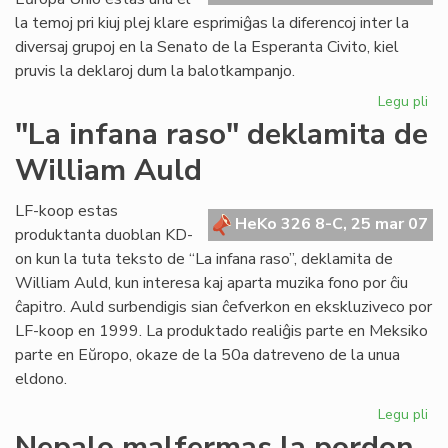
ka
la temoj pri kiuj plej klare esprimiĝas la diferencoj inter la
diversaj grupoj en la Senato de la Esperanta Civito, kiel
pruvis la deklaroj dum la balotkampanjo.
Legu pli
pri
Po
"La infana raso" deklamita de
la
William Auld
dek
en
Ber
LF-koop estas
HeKo 326 8-C, 25 mar 07
produktanta duoblan KD-
on kun la tuta teksto de “La infana raso”, deklamita de
William Auld, kun interesa kaj aparta muzika fono por ĉiu
ĉapitro. Auld surbendigis sian ĉefverkon en ekskluziveco por
LF-koop en 1999. La produktado realiĝis parte en Meksiko
parte en Eŭropo, okaze de la 50a datreveno de la unua
eldono.
Legu pli
pri
"L
Nepalo malfermas la pordon