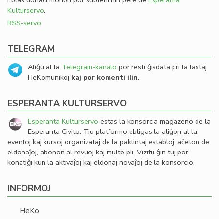
Eblas donaci monon por subteni nin pere de
Esperanta
Kulturservo
.
RSS-servo
TELEGRAM
Aliĝu al la
Telegram-kanalo
por resti ĝisdata pri la lastaj
HeKomunikoj
kaj por komenti ilin
.
ESPERANTA KULTURSERVO
Esperanta Kulturservo
estas la konsorcia magazeno de la
Esperanta Civito. Tiu platformo ebligas la aliĝon al la
eventoj kaj kursoj organizataj de la paktintaj establoj, aĉeton de
eldonaĵoj, abonon al revuoj kaj multe pli. Vizitu ĝin tuj por
konatiĝi kun la aktivaĵoj kaj eldonaj novaĵoj de la konsorcio.
INFORMOJ
HeKo