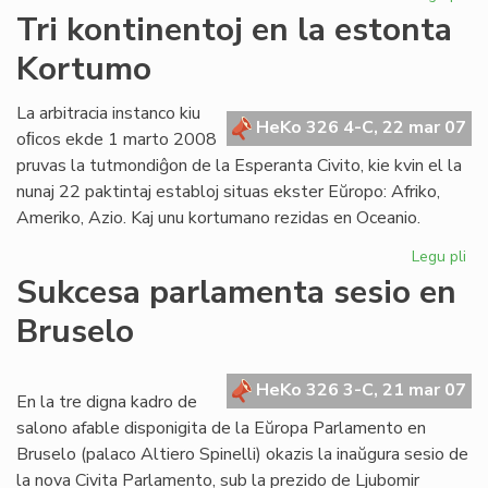
Za
Tri kontinentoj en la estonta
Lit
Kortumo
Es
Jub
20
La arbitracia instanco kiu
HeKo 326 4-C, 22 mar 07
oﬁcos ekde 1 marto 2008
pruvas la tutmondiĝon de la Esperanta Civito, kie kvin el la
nunaj 22 paktintaj establoj situas ekster Eŭropo: Afriko,
Ameriko, Azio. Kaj unu kortumano rezidas en Oceanio.
Legu pli
pri
Tri
Sukcesa parlamenta sesio en
kon
Bruselo
en
la
es
HeKo 326 3-C, 21 mar 07
Ko
En la tre digna kadro de
salono afable disponigita de la Eŭropa Parlamento en
Bruselo (palaco Altiero Spinelli) okazis la inaŭgura sesio de
la nova Civita Parlamento, sub la prezido de Ljubomir