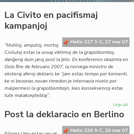
La Civito en pacifismaj
kampanjoj
HeKo 327 1-C, 27 mar 07
“Mutiloj, amputoj, mortoj.
Civiluloj estas la unuaj viktimoj de la grapolbomboj,
danĝeraj dum jaroj post la ĵeto. En konferenco okazinta en
Oslo ﬁne de februaro 2007, la norvega ministro de
eksteraj aferoj deklaris ke “jam estas tempo por konsenti,
ke ni bezonas novan rimedon je internacia nivelo por
malpermesi la grapolbombojn, kies konsekvencoj estas
tute malakcepteblaj”.
Legu pli
pri
La
Post la deklaracio en Berlino
Civ
en
pac
HeKo 326 9-C, 26 mar 07
Eŭropa Unio estas unu el