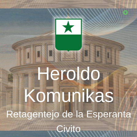
Skip
to
main
content
Heroldo
Komunikas
Retagentejo de la Esperanta
Civito