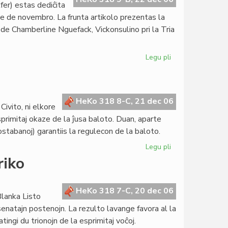
lfer) estas dediĉita
ﬁne de novembro. La frunta artikolo prezentas la
 de Chamberline Nguefack, Vickonsulino pri la Tria
Legu pli
pri
Heroldo
de
Esperanto:
aperis
HeKo 318 8-C, 21 dec 06
Civito, ni elkore
la
rimitaj okaze de la ĵusa baloto. Duan, aparte
16a
ostabanoj) garantiis la regulecon de la baloto.
numero
2006
Legu pli
pri
Konsula
riko
saluto
HeKo 318 7-C, 20 dec 06
Blanka Listo
 senatajn postenojn. La rezulto lavange favora al la
ngi du trionojn de la esprimitaj voĉoj.