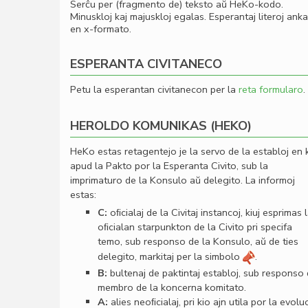
Serĉu per (fragmento de) teksto aŭ HeKo-kodo.
Minuskloj kaj majuskloj egalas. Esperantaj literoj ank
en x-formato.
ESPERANTA CIVITANECO
Petu la esperantan civitanecon per la
reta formularo
.
HEROLDO KOMUNIKAS (HEKO)
HeKo estas retagentejo je la servo de la establoj en 
apud la Pakto por la Esperanta Civito, sub la
imprimaturo de la Konsulo aŭ delegito. La informoj
estas:
C:
oﬁcialaj de la Civitaj instancoj, kiuj esprimas 
oﬁcialan starpunkton de la Civito pri specifa
temo, sub responso de la Konsulo, aŭ de ties
delegito, markitaj per la simbolo
.
B:
bultenaj de paktintaj establoj, sub responso
membro de la koncerna komitato.
A:
alies neoﬁcialaj, pri kio ajn utila por la evolu