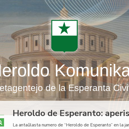
eroldo Komunik
etagentejo de la Esperanta Civi
Heroldo de Esperanto: aperi
La antaŭlasta numero de “Heroldo de Esperanto” en la jar