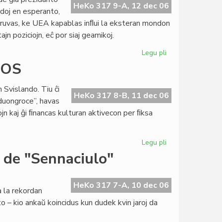
Oguinye
HeKo 317 9-A, 12 dec 06
ndoj en esperanto,
al
pruvas, ke UEA kapablas inﬂui la eksteran mondon
Niĝeria
jn poziciojn, eĉ por siaj geamikoj.
kongreso
Legu pli
pri
Fiaskis
ROS
la
kampanjo
Svislando. Tiu ĉi
ĉe
HeKo 317 8-B, 11 dec 06
“duongroce”, havas
Pola
jn kaj ĝi ﬁnancas kulturan aktivecon per ﬁksa
Radio
Legu pli
pri
Bela
 de "Sennaciulo"
reklama
atingo
ĉe
HeKo 317 7-A, 10 dec 06
a la rekordan
MIGROS
 – kio ankaŭ koincidus kun dudek kvin jaroj da