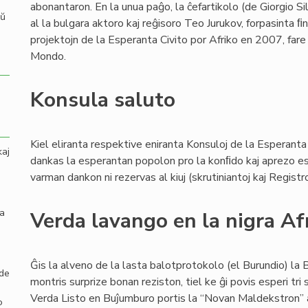
abonantaron. En la unua paĝo, la ĉefartikolo (de Giorgio Si
aŭ
al la bulgara aktoro kaj reĝisoro Teo Jurukov, forpasinta 
projektojn de la Esperanta Civito por Afriko en 2007, fare
Mondo.
Konsula saluto
Kiel eliranta respektive eniranta Konsuloj de la Esperanta 
kaj
dankas la esperantan popolon pro la konﬁdo kaj aprezo esp
varman dankon ni rezervas al kiuj (skrutiniantoj kaj Registr
la
Verda lavango en la nigra Af
Ĝis la alveno de la lasta balotprotokolo (el Burundio) la 
 de
montris surprize bonan reziston, tiel ke ĝi povis esperi tri
Verda Listo en Buĵumburo portis la “Novan Maldekstron” ati
o