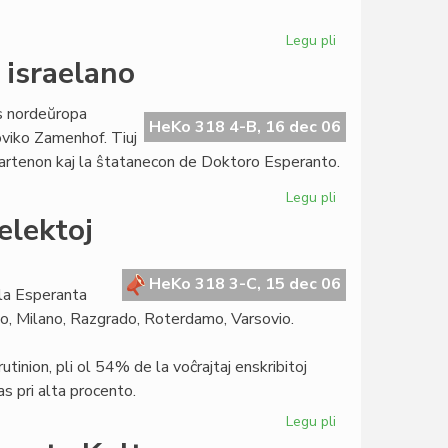
Legu pli
pri
"Persona
 israelano
non
grata"
is nordeŭropa
marĝenigita
HeKo 318 4-B, 16 dec 06
oviko Zamenhof. Tiuj
en
apartenon kaj la ŝtatanecon de Doktoro Esperanto.
Hungario
Legu pli
pri
Zamenhof
elektoj
estis
nek
polo
HeKo 318 3-C, 15 dec 06
 la Esperanta
nek
o, Milano, Razgrado, Roterdamo, Varsovio.
israelano
krutinion, pli ol 54% de la voĉrajtaj enskribitoj
s pri alta procento.
Legu pli
pri
Pli