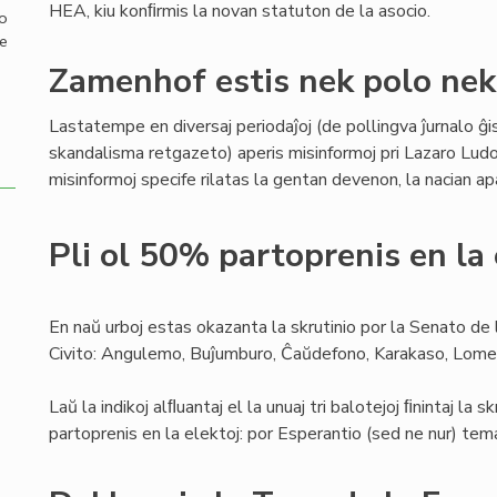
HEA, kiu konﬁrmis la novan statuton de la asocio.
mo
de
Zamenhof estis nek polo nek
Lastatempe en diversaj periodaĵoj (de pollingva ĵurnalo ĝ
skandalisma retgazeto) aperis misinformoj pri Lazaro Lud
misinformoj specife rilatas la gentan devenon, la nacian 
Pli ol 50% partoprenis en la 
En naŭ urboj estas okazanta la skrutinio por la Senato de
Civito: Angulemo, Buĵumburo, Ĉaŭdefono, Karakaso, Lome
Laŭ la indikoj alﬂuantaj el la unuaj tri balotejoj ﬁnintaj la s
partoprenis en la elektoj: por Esperantio (sed ne nur) tema