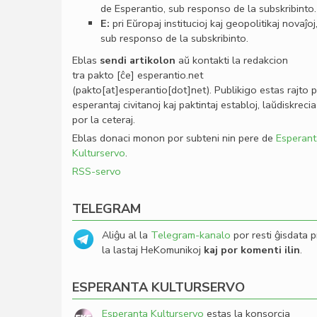
de Esperantio, sub responso de la subskribinto.
E:
pri Eŭropaj institucioj kaj geopolitikaj novaĵoj
sub responso de la subskribinto.
Eblas
sendi
artikolon
aŭ kontakti la redakcion
tra
pakto
[ĉe]
esperantio
.
net
(pakto[at]esperantio[dot]net)
. Publikigo estas rajto 
esperantaj civitanoj kaj paktintaj establoj, laŭdiskrecia
por la ceteraj.
Eblas donaci monon por subteni nin pere de
Esperant
Kulturservo
.
RSS-servo
TELEGRAM
Aliĝu al la
Telegram-kanalo
por resti ĝisdata p
la lastaj HeKomunikoj
kaj por komenti ilin
.
ESPERANTA KULTURSERVO
Esperanta Kulturservo
estas la konsorcia