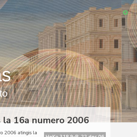
as
to
s la 16a numero 2006
o 2006 atingis la
HeKo 318 9-B, 22 dec 06