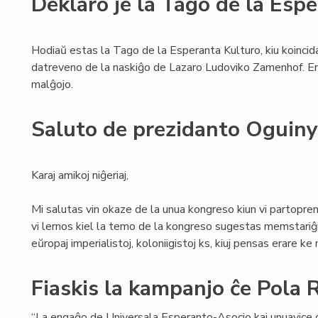
Deklaro je la Tago de la Esp
Hodiaŭ estas la Tago de la Esperanta Kulturo, kiu koincid
datreveno de la naskiĝo de Lazaro Ludoviko Zamenhof. E
malĝojo.
Saluto de prezidanto Oguiny
Karaj amikoj niĝeriaj,
Mi salutas vin okaze de la unua kongreso kiun vi partoprena
vi lernos kiel la temo de la kongreso sugestas memstariĝi 
eŭropaj imperialistoj, koloniigistoj ks, kiuj pensas erare ke 
Fiaskis la kampanjo ĉe Pola 
“La engaĝo de Universala Esperanto-Asocio kaj unuavice 