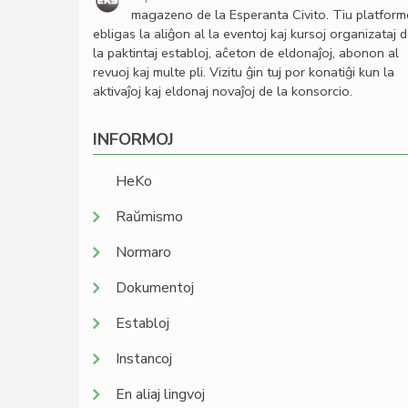
magazeno de la Esperanta Civito. Tiu platfor
ebligas la aliĝon al la eventoj kaj kursoj organizataj 
la paktintaj establoj, aĉeton de eldonaĵoj, abonon al
revuoj kaj multe pli. Vizitu ĝin tuj por konatiĝi kun la
aktivaĵoj kaj eldonaj novaĵoj de la konsorcio.
INFORMOJ
HeKo
Raŭmismo
Normaro
Dokumentoj
Establoj
Instancoj
En aliaj lingvoj