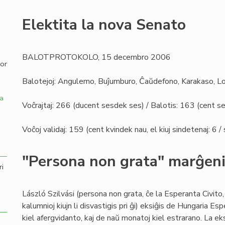
,
Elektita la nova Senato
BALOTPROTOKOLO, 15 decembro 2006
por
Balotejoj: Angulemo, Buĵumburo, Ĉaŭdefono, Karakaso, L
a
Voĉrajtaj: 266 (ducent sesdek ses) / Balotis: 163 (cent 
Voĉoj validaj: 159 (cent kvindek nau, el kiuj sindetenaj: 6 
"Persona non grata" marĝeni
ri
László Szilvási (persona non grata, ĉe la Esperanta Civito,
kalumnioj kiujn li disvastigis pri ĝi) eksiĝis de Hungaria Esp
kiel afergvidanto, kaj de naŭ monatoj kiel estrarano. La e