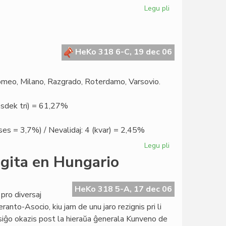
Legu pli
pri
Verda
lavango
en
la
HeKo 318 6-C, 19 dec 06
nigra
Afriko
omeo, Milano, Razgrado, Roterdamo, Varsovio.
sesdek tri) = 61,27%
/ ses = 3,7%) / Nevalidaj: 4 (kvar) = 2,45%
Legu pli
pri
Elektita
gita en Hungario
la
nova
Senato
HeKo 318 5-A, 17 dec 06
 pro diversaj
eranto-Asocio, kiu jam de unu jaro rezignis pri li
ksiĝo okazis post la hieraŭa ĝenerala Kunveno de