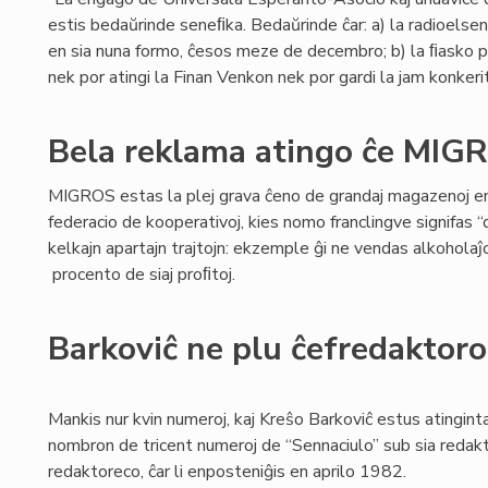
estis bedaŭrinde seneﬁka. Bedaŭrinde ĉar: a) la radioelse
en sia nuna formo, ĉesos meze de decembro; b) la ﬁasko 
nek por atingi la Finan Venkon nek por gardi la jam konkerita
Bela reklama atingo ĉe MIG
MIGROS estas la plej grava ĉeno de grandaj magazenoj en 
federacio de kooperativoj, kies nomo franclingve signifas 
kelkajn apartajn trajtojn: ekzemple ĝi ne vendas alkoholaĵo
procento de siaj proﬁtoj.
Barkoviĉ ne plu ĉefredaktoro
Mankis nur kvin numeroj, kaj Kreŝo Barkoviĉ estus atingint
nombron de tricent numeroj de “Sennaciulo” sub sia redakto
redaktoreco, ĉar li enposteniĝis en aprilo 1982.