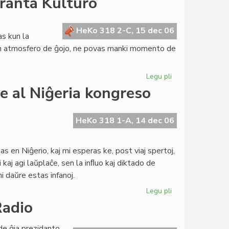
eranta Kulturo
ol
50%
partoprenis
HeKo 318 2-C, 15 dec 06
as kun la
en
n atmosfero de ĝojo, ne povas manki momento de
la
elektoj
Legu pli
pri
Deklaro
e al Niĝeria kongreso
je
la
Tago
HeKo 318 1-A, 14 dec 06
de
la
s en Niĝerio, kaj mi esperas ke, post viaj spertoj,
Esperanta
kaj agi laŭplaĉe, sen la inﬂuo kaj diktado de
Kulturo
ni daŭre estas infanoj.
Legu pli
pri
Saluto
Radio
de
prezidanto
de ĝia prezidanto