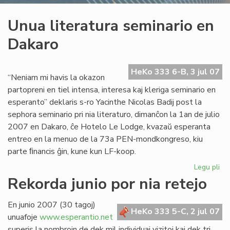
Unua literatura seminario en
Dakaro
HeKo 333 6-B, 3 jul 07
“Neniam mi havis la okazon
partopreni en tiel intensa, interesa kaj kleriga seminario en
esperanto” deklaris s-ro Yacinthe Nicolas Badij post la
sephora seminario pri nia literaturo, dimanĉon la 1an de julio
2007 en Dakaro, ĉe Hotelo Le Lodge, kvazaŭ esperanta
entreo en la menuo de la 73a PEN-mondkongreso, kiu
parte ﬁnancis ĝin, kune kun LF-koop.
Legu pli
pri
Un
Rekorda junio por nia retejo
lit
se
En junio 2007 (30 tagoj)
en
HeKo 333 5-C, 2 jul 07
unuafoje
www.esperantio.net
Da
superis la nombrojn de dek mil individuaj vizitoj kaj dek tri