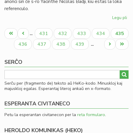
anonci sin ĉe s-ro Yacinthe Nicolas Badji, kiu estas la loka
referenculo.
Legu pli
pri
Lit
Pagination
PE
Unua
Antaŭa
Paĝo
Paĝo
Paĝo
Paĝo
Aktual
431
432
433
434
435
…
se
paĝo
paĝo
paĝo
en
Paĝo
Paĝo
Paĝo
Paĝo
Next
Last
436
437
438
439
…
Da
page
page
SERĈO
Serĉu per (fragmento de) teksto aŭ HeKo-kodo. Minuskloj kaj
majuskloj egalas. Esperantaj literoj ankaŭ en x-formato.
ESPERANTA CIVITANECO
Petu la esperantan civitanecon per la
reta formularo
.
HEROLDO KOMUNIKAS (HEKO)