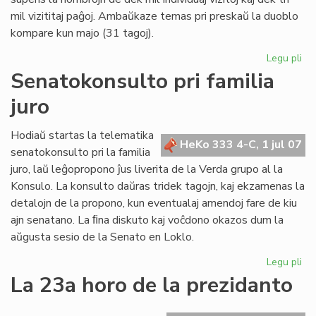
mil vizititaj paĝoj. Ambaŭkaze temas pri preskaŭ la duoblo
kompare kun majo (31 tagoj).
Legu pli
pri
Re
Senatokonsulto pri familia
jun
juro
po
nia
ret
Hodiaŭ startas la telematika
HeKo 333 4-C, 1 jul 07
senatokonsulto pri la familia
juro, laŭ leĝopropono ĵus liverita de la Verda grupo al la
Konsulo. La konsulto daŭras tridek tagojn, kaj ekzamenas la
detalojn de la propono, kun eventualaj amendoj fare de kiu
ajn senatano. La ﬁna diskuto kaj voĉdono okazos dum la
aŭgusta sesio de la Senato en Loklo.
Legu pli
pri
Se
La 23a horo de la prezidanto
pri
fam