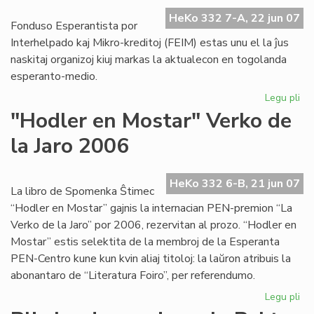
Ko
HeKo 332 7-A, 22 jun 07
Fonduso Esperantista por
Interhelpado kaj Mikro-kreditoj (FEIM) estas unu el la ĵus
naskitaj organizoj kiuj markas la aktualecon en togolanda
esperanto-medio.
Legu pli
pri
Mik
"Hodler en Mostar" Verko de
ins
la Jaro 2006
en
Lo
HeKo 332 6-B, 21 jun 07
La libro de Spomenka Ŝtimec
“Hodler en Mostar” gajnis la internacian PEN-premion “La
Verko de la Jaro” por 2006, rezervitan al prozo. “Hodler en
Mostar” estis selektita de la membroj de la Esperanta
PEN-Centro kune kun kvin aliaj titoloj: la laŭron atribuis la
abonantaro de “Literatura Foiro”, per referendumo.
Legu pli
pri
"H