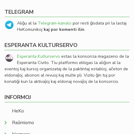
TELEGRAM
Aliĝu al la
Telegram-kanalo
por resti ĝisdata pri la lastaj
HeKomunikoj
kaj por komenti ilin
.
ESPERANTA KULTURSERVO
Esperanta Kulturservo
estas la konsorcia magazeno de la
Esperanta Civito. Tiu platformo ebligas la aliĝon al la
eventoj kaj kursoj organizataj de la paktintaj establoj, aĉeton de
eldonaĵoj, abonon al revuoj kaj multe pli. Vizitu ĝin tuj por
konatiĝi kun la aktivaĵoj kaj eldonaj novaĵoj de la konsorcio.
INFORMOJ
HeKo
Raŭmismo