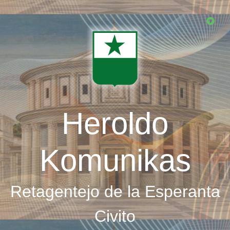
Skip
to
main
content
Heroldo
Komunikas
Retagentejo de la Esperanta
Civito