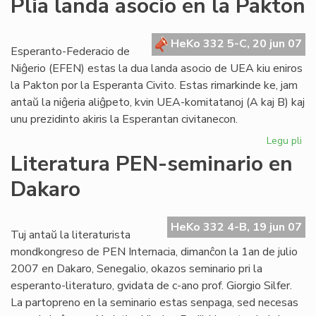
Plia landa asocio en la Pakton
en
Mo
Ve
HeKo 332 5-C, 20 jun 07
Esperanto-Federacio de
de
Niĝerio (EFEN) estas la dua landa asocio de UEA kiu eniros
la
la Pakton por la Esperanta Civito. Estas rimarkinde ke, jam
Jar
antaŭ la niĝeria aliĝpeto, kvin UEA-komitatanoj (A kaj B) kaj
20
unu prezidinto akiris la Esperantan civitanecon.
Legu pli
pri
Pli
Literatura PEN-seminario en
la
Dakaro
as
en
la
HeKo 332 4-B, 19 jun 07
Pa
Tuj antaŭ la literaturista
mondkongreso de PEN Internacia, dimanĉon la 1an de julio
2007 en Dakaro, Senegalio, okazos seminario pri la
esperanto-literaturo, gvidata de c-ano prof. Giorgio Silfer.
La partopreno en la seminario estas senpaga, sed necesas