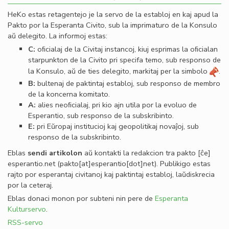
HeKo estas retagentejo je la servo de la establoj en kaj apud la
Pakto por la Esperanta Civito, sub la imprimaturo de la Konsulo
aŭ delegito. La informoj estas:
C:
oﬁcialaj de la Civitaj instancoj, kiuj esprimas la oﬁcialan
starpunkton de la Civito pri specifa temo, sub responso de
la Konsulo, aŭ de ties delegito, markitaj per la simbolo
.
B:
bultenaj de paktintaj establoj, sub responso de membro
de la koncerna komitato.
A:
alies neoﬁcialaj, pri kio ajn utila por la evoluo de
Esperantio, sub responso de la subskribinto.
E:
pri Eŭropaj institucioj kaj geopolitikaj novaĵoj, sub
responso de la subskribinto.
Eblas
sendi
artikolon
aŭ kontakti la redakcion tra
pakto
[ĉe]
esperantio
.
net
(pakto[at]esperantio[dot]net)
. Publikigo estas
rajto por esperantaj civitanoj kaj paktintaj establoj, laŭdiskrecia
por la ceteraj.
Eblas donaci monon por subteni nin pere de
Esperanta
Kulturservo
.
RSS-servo