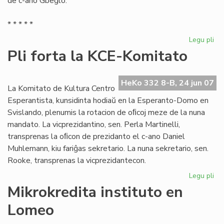
de c-ano Gbeglo.
* * * * *
Legu pli
pri
Gb
Pli forta la KCE-Komitato
pe
ref
la
HeKo 332 8-B, 24 jun 07
La Komitato de Kultura Centro
UE
Esperantista, kunsidinta hodiaŭ en la Esperanto-Domo en
el
Svislando, plenumis la rotacion de oﬁcoj meze de la nuna
mandato. La vicprezidantino, sen. Perla Martinelli,
transprenas la oﬁcon de prezidanto el c-ano Daniel
Muhlemann, kiu fariĝas sekretario. La nuna sekretario, sen.
Rooke, transprenas la vicprezidantecon.
Legu pli
pri
Pli
Mikrokredita instituto en
for
Lomeo
la
KC