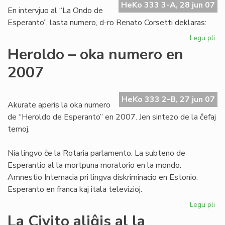
jur
HeKo 333 3-A, 28 jun 07
En intervjuo al “La Ondo de
Esperanto”, lasta numero, d-ro Renato Corsetti deklaras:
Legu pli
pri
La
Heroldo – oka numero en
23
2007
ho
de
la
HeKo 333 2-B, 27 jun 07
pr
Akurate aperis la oka numero
de “Heroldo de Esperanto” en 2007. Jen sintezo de la ĉefaj
temoj.
Nia lingvo ĉe la Rotaria parlamento. La subteno de
Esperantio al la mortpuna moratorio en la mondo.
Amnestio Internacia pri lingva diskriminacio en Estonio.
Esperanto en franca kaj itala televizioj.
Legu pli
pri
He
La Civito aliĝis al la