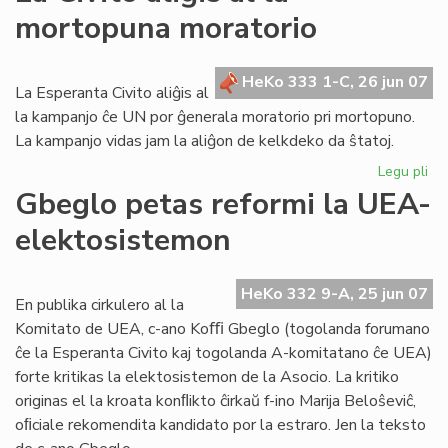
–
mortopuna moratorio
ok
nu
en
HeKo 333 1-C, 26 jun 07
20
La Esperanta Civito aliĝis al
la kampanjo ĉe UN por ĝenerala moratorio pri mortopuno.
La kampanjo vidas jam la aliĝon de kelkdeko da ŝtatoj.
Legu pli
pri
La
Gbeglo petas reformi la UEA-
Civ
elektosistemon
ali
al
la
HeKo 332 9-A, 25 jun 07
mo
En publika cirkulero al la
mo
Komitato de UEA, c-ano Koﬃ Gbeglo (togolanda forumano
ĉe la Esperanta Civito kaj togolanda A-komitatano ĉe UEA)
forte kritikas la elektosistemon de la Asocio. La kritiko
originas el la kroata konﬂikto ĉirkaŭ f-ino Marija Beloŝeviĉ,
oﬁciale rekomendita kandidato por la estraro. Jen la teksto