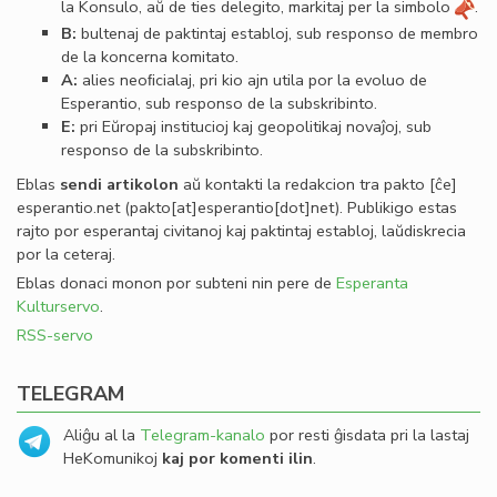
la Konsulo, aŭ de ties delegito, markitaj per la simbolo
.
B:
bultenaj de paktintaj establoj, sub responso de membro
de la koncerna komitato.
A:
alies neoﬁcialaj, pri kio ajn utila por la evoluo de
Esperantio, sub responso de la subskribinto.
E:
pri Eŭropaj institucioj kaj geopolitikaj novaĵoj, sub
responso de la subskribinto.
Eblas
sendi
artikolon
aŭ kontakti la redakcion tra
pakto
[ĉe]
esperantio
.
net
(pakto[at]esperantio[dot]net)
. Publikigo estas
rajto por esperantaj civitanoj kaj paktintaj establoj, laŭdiskrecia
por la ceteraj.
Eblas donaci monon por subteni nin pere de
Esperanta
Kulturservo
.
RSS-servo
TELEGRAM
Aliĝu al la
Telegram-kanalo
por resti ĝisdata pri la lastaj
HeKomunikoj
kaj por komenti ilin
.