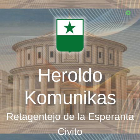
Skip
to
main
content
Heroldo
Komunikas
Retagentejo de la Esperanta
Civito