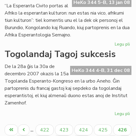
en
HeKo 344 5-B, 13 jan 08
“La Esperanta Civito portas al
Bu
Afriko la esperantan kulturon: nun estas nia vico, afrikumi
tiun kulturon”: tiel komentis unu el la dek ok personoj el
Burundio, Kongolando kaj Ruando, kiuj partoprenis en la dua
Afrika Esperantologia Semajno.
Legu pli
pri
Tr
Togolandaj Tagoj sukcesis
su
la
De la 28a ĝis la 30a de
du
HeKo 344 4-B, 31 dec 08
decembro 2007 okazis la 15a
Af
Togolanda Esperanto-Kongreso en la urbo Aneho. Ĝin
partoprenis du francaj gastoj kaj sepdeko da togolandaj
esperantistoj, el kiuj almenaŭ duono estas anoj de Institut
Zamenhof.
Legu pli
pri
To
Pagination
Ta
Unua
Antaŭa
Paĝo
Paĝo
Paĝo
Paĝo
Aktual
422
423
424
425
426
…
su