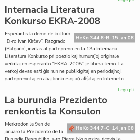
Kv
Internacia Literatura
st
Konkurso EKRA-2008
es
en
Me
Esperantista domo de kulturo
HeKo 344 8-B, 15 jan 08
“D-ro Ivan Kirĉev”, Razgrado
(Bulgario), invitas al partopreno en la 18a Internacia
Literatura Konkurso pri poezio kaj humuraĵoj originale
verkitaj en esperanto “EKRA-2008”, je libera temo. La
verkoj devas esti ĝis nun ne publikigitaj en periodajhoj,
partoprenintaj en aliaj konkursoj aŭ aﬁŝitaj en Interneto.
Legu pli
pri
Int
La burundia Prezidento
Lit
renkontis la Konsulon
Ko
EK
20
Merkredon la 9an de
HeKo 344 7-C, 14 jan 08
januaro la Prezidento de la
Burundia Respubliko, s-ro Pierre Nkurunziza, ricevis la