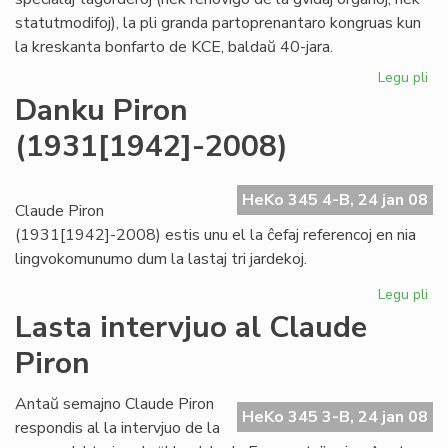
statutmodifoj), la pli granda partoprenantaro kongruas kun
la kreskanta bonfarto de KCE, baldaŭ 40-jara.
Legu pli
pri
KC
Danku Piron
kre
(1931[1942]-2008)
"ho
kaj
tr
HeKo 345 4-B, 24 jan 08
Claude Piron
(1931[1942]-2008) estis unu el la ĉefaj referencoj en nia
lingvokomunumo dum la lastaj tri jardekoj.
Legu pli
pri
Da
Lasta intervjuo al Claude
Pir
Piron
(1
Antaŭ semajno Claude Piron
HeKo 345 3-B, 24 jan 08
respondis al la intervjuo de la