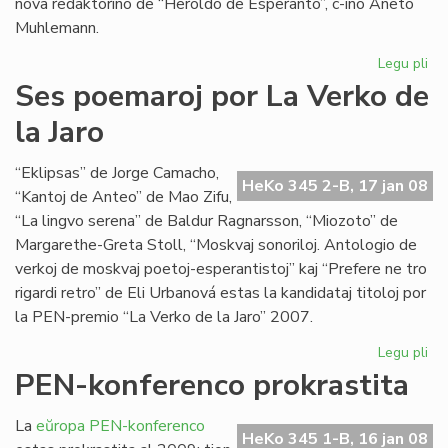
nova redaktorino de “Heroldo de Esperanto”, c-ino Aneto
Muhlemann.
Legu pli
pri
La
Ses poemaroj por La Verko de
int
la Jaro
al
Cl
Pir
“Eklipsas” de Jorge Camacho,
HeKo 345 2-B, 17 jan 08
“Kantoj de Anteo” de Mao Zifu,
“La lingvo serena” de Baldur Ragnarsson, “Miozoto” de
Margarethe-Greta Stoll, “Moskvaj sonoriloj. Antologio de
verkoj de moskvaj poetoj-esperantistoj” kaj “Prefere ne tro
rigardi retro” de Eli Urbanová estas la kandidataj titoloj por
la PEN-premio “La Verko de la Jaro” 2007.
Legu pli
pri
Se
PEN-konferenco prokrastita
po
po
La
eŭropa PEN-konferenco
La
HeKo 345 1-B, 16 jan 08