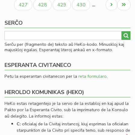
paĝo
paĝo
paĝo
Paĝo
Paĝo
Paĝo
Paĝo
Next
Last
427
428
429
430
…
page
page
SERĈO
Serĉu per (fragmento de) teksto aŭ HeKo-kodo. Minuskloj kaj
majuskloj egalas. Esperantaj literoj ankaŭ en x-formato.
ESPERANTA CIVITANECO
Petu la esperantan civitanecon per la
reta formularo
.
HEROLDO KOMUNIKAS (HEKO)
HeKo estas retagentejo je la servo de la establoj en kaj apud la
Pakto por la Esperanta Civito, sub la imprimaturo de la Konsulo
aŭ delegito. La informoj estas:
C:
oﬁcialaj de la Civitaj instancoj, kiuj esprimas la oﬁcialan
starpunkton de la Civito pri specifa temo, sub responso de