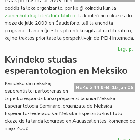
estas prokrastita al 2009: tion
Ve
decidis la loka organizanto, por ke ĝi koincidu kun la
de
Zamenhofa kaj Literatura Jubileo
. La konferenco okazos do
la
meze de julio 2009 en Ĉaŭdefono, laŭ la anoncita
Jar
programo. Tamen ĝi estos pli enfokusigita al nia literaturo,
kaj ne traktos prioritate la perspektivojn de PEN Internacia.
Legu pli
pri
PE
Kvindeko studas
ko
esperantologion en Meksiko
pro
Kvindeko da meksikaj
HeKo 344 9-B, 15 jan 08
esperantistoj partoprenas en
la perkoresponda kurso prepare al la unua Meksika
Esperantologia Seminario, organizata de Meksika
Esperanto-Federacio kaj Meksika Esperanto-Instituto
okaze de la landa kongreso en Aguascalientes, komence de
majo 2008.
Legu pli
pri