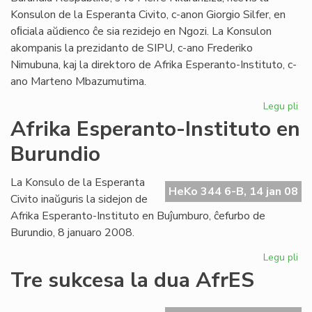
Konsulon de la Esperanta Civito, c-anon Giorgio Silfer, en
oﬁciala aŭdienco ĉe sia rezidejo en Ngozi. La Konsulon
akompanis la prezidanto de SIPU, c-ano Frederiko
Nimubuna, kaj la direktoro de Afrika Esperanto-Instituto, c-
ano Marteno Mbazumutima.
Legu pli
pri
La
Afrika Esperanto-Instituto en
bu
Burundio
Pr
ren
la
La Konsulo de la Esperanta
HeKo 344 6-B, 14 jan 08
Ko
Civito inaŭguris la sidejon de
Afrika Esperanto-Instituto en Buĵumburo, ĉefurbo de
Burundio, 8 januaro 2008.
Legu pli
pri
Afr
Tre sukcesa la dua AfrES
Es
Ins