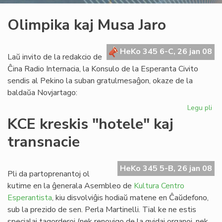
Olimpika kaj Musa Jaro
HeKo 345 6-C, 26 jan 08
Laŭ invito de la redakcio de
Ĉina Radio Internacia, la Konsulo de la Esperanta Civito
sendis al Pekino la suban gratulmesaĝon, okaze de la
baldaŭa Novjartago:
Legu pli
pri
Ol
KCE kreskis "hotele" kaj
kaj
transnacie
Mu
Jar
HeKo 345 5-B, 26 jan 08
Pli da partoprenantoj ol
kutime en la ĝenerala Asembleo de
Kultura Centro
Esperantista
, kiu disvolviĝis hodiaŭ matene en Ĉaŭdefono,
sub la prezido de sen. Perla Martinelli. Tial ke ne estis
specialaj tagorderoj (nek renovigo de la gvidaj organoj, nek