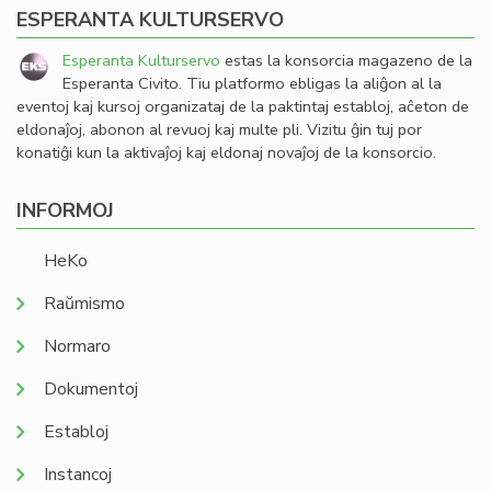
ESPERANTA KULTURSERVO
Esperanta Kulturservo
estas la konsorcia magazeno de la
Esperanta Civito. Tiu platformo ebligas la aliĝon al la
eventoj kaj kursoj organizataj de la paktintaj establoj, aĉeton de
eldonaĵoj, abonon al revuoj kaj multe pli. Vizitu ĝin tuj por
konatiĝi kun la aktivaĵoj kaj eldonaj novaĵoj de la konsorcio.
INFORMOJ
HeKo
Raŭmismo
Normaro
Dokumentoj
Establoj
Instancoj