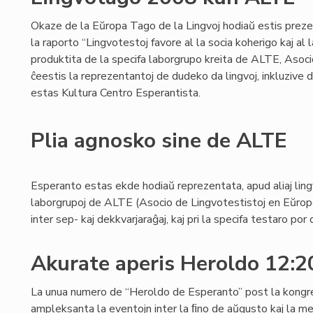
Okaze de la Eŭropa Tago de la Lingvoj hodiaŭ estis preze
la raporto “Lingvotestoj favore al la socia koherigo kaj al l
produktita de la specifa laborgrupo kreita de ALTE, Asoc
ĉeestis la reprezentantoj de dudeko da lingvoj, inkluzive
estas Kultura Centro Esperantista.
Plia agnosko sine de ALTE
Esperanto estas ekde hodiaŭ reprezentata, apud aliaj lingv
laborgrupoj de ALTE (Asocio de Lingvotestistoj en Eŭropo)
inter sep- kaj dekkvarjaraĝaj, kaj pri la specifa testaro por
Akurate aperis Heroldo 12:
La unua numero de “Heroldo de Esperanto” post la kong
ampleksanta la eventojn inter la ﬁno de aŭgusto kaj la 