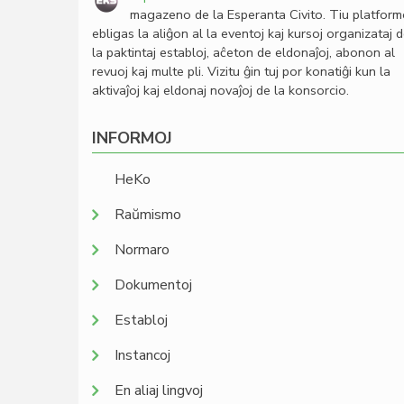
magazeno de la Esperanta Civito. Tiu platfor
ebligas la aliĝon al la eventoj kaj kursoj organizataj 
la paktintaj establoj, aĉeton de eldonaĵoj, abonon al
revuoj kaj multe pli. Vizitu ĝin tuj por konatiĝi kun la
aktivaĵoj kaj eldonaj novaĵoj de la konsorcio.
INFORMOJ
HeKo
Raŭmismo
Normaro
Dokumentoj
Establoj
Instancoj
En aliaj lingvoj