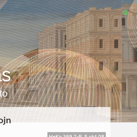
as
to
ojn
HeKo 369 7-B, 5 okt 08