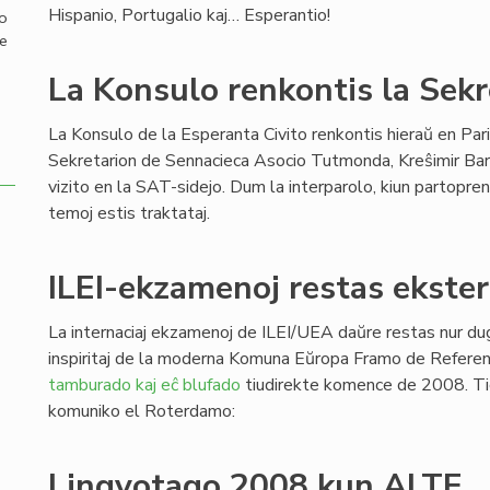
Hispanio, Portugalio kaj… Esperantio!
mo
de
La Konsulo renkontis la Sek
La Konsulo de la Esperanta Civito renkontis hieraŭ en Par
Sekretarion de Sennacieca Asocio Tutmonda, Kreŝimir Bar
vizito en la SAT-sidejo. Dum la interparolo, kiun partopreni
temoj estis traktataj.
ILEI-ekzamenoj restas ekste
La internaciaj ekzamenoj de ILEI/UEA daŭre restas nur dug
inspiritaj de la moderna Komuna Eŭropa Framo de Refere
tamburado kaj eĉ blufado
tiudirekte komence de 2008. Ti
komuniko el Roterdamo:
Lingvotago 2008 kun ALTE