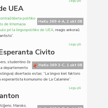
Legu pli
pri
BET
n de UEA
solene
festos
kontraŭtibeta politiko
sian
HeKo 369 4-A, 2 okt 08
to de Internacia
jubileon
sulo pri la lingvopolitiko de UEA
, reagis ankoraŭ
antisto”.
Legu pli
pri
Etnistoj
 Esperanta Civito
kritikas
la
bers, studentino ĉe
politikon
HeKo 369 3-C, 1 okt 08
l la departemento
de
clingva) disertacio estas: “La lingvo kiel faktoro
UEA
e la esperantista komunumo de La Calamine”.
Legu pli
pri
Disertacio
ranton
pri
Amikejo
 Alĝerio, Maroko,