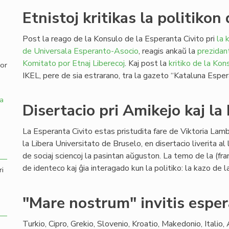
Etnistoj kritikas la politiko
,
Post la reago de la Konsulo de la Esperanta Civito pri
la 
de Universala Esperanto-Asocio
, reagis ankaŭ la
prezidan
Komitato por Etnaj Liberecoj
. Kaj post la
kritiko de la Kon
por
IKEL, pere de sia estrarano, tra la gazeto “Kataluna Esper
a
Disertacio pri Amikejo kaj la
La Esperanta Civito estas pristudita fare de Viktoria Lam
la Libera Universitato de Bruselo, en disertacio liverita a
de sociaj sciencoj la pasintan aŭguston. La temo de la (fran
de identeco kaj ĝia interagado kun la politiko: la kazo d
ri
"Mare nostrum" invitis espe
Turkio, Cipro, Grekio, Slovenio, Kroatio, Makedonio, Italio,