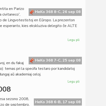
ekzamenoj
restas
ntita en Parizo
ekster
HeKo 368 8-C, 26 sep 08
a civitaneco”,
KEFR
io de Lingvotestistoj en Eŭropo. La prezenton
 de esperanto, kies ekskluziva delegito ĉe ALTE
Legu pli
pri
Lingvotago
2008
kun
ALTE
HeKo 368 7-C, 25 sep 08
oj, en du fakaj
: temas pri la specifa testaro por kandidatoj
 dungaj aŭ akademiaj celoj.
Legu pli
pri
Plia
2008
agnosko
sine
resa sezono 2008,
de
HeKo 368 6-B, 17 sep 08
mezo de septembro,