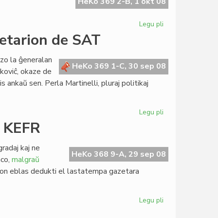
kaj
HeKo 369 2-B, 1 okt 08
la
Esperanta
Legu pli
pri
Civito
"Mare
retarion de SAT
nostrum"
invitis
izo la ĝeneralan
esperanton
HeKo 369 1-C, 30 sep 08
koviĉ, okaze de
s ankaŭ sen. Perla Martinelli, pluraj politikaj
Legu pli
pri
La
r KEFR
Konsulo
renkontis
radaj kaj ne
la
HeKo 368 9-A, 29 sep 08
nco,
malgraŭ
Sekretarion
on eblas dedukti el lastatempa gazetara
de
SAT
Legu pli
pri
ILEI-