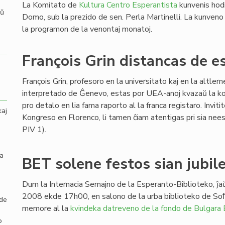
La Komitato de
Kultura Centro Esperantista
kunvenis hod
aŭ
Domo, sub la prezido de sen. Perla Martinelli. La kunveno 
la programon de la venontaj monatoj.
François Grin distancas de e
François Grin, profesoro en la universitato kaj en la altler
interpretado de Ĝenevo, estas por UEA-anoj kvazaŭ la ko
pro detalo en lia fama raporto al la franca registaro. Invit
kaj
Kongreso en Florenco, li tamen ĉiam atentigas pri sia nee
PIV 1).
la
BET solene festos sian jubil
Dum la Internacia Semajno de la Esperanto-Biblioteko, ĵ
2008 ekde 17h00, en salono de la urba biblioteko de So
 de
memore al la
kvindeka datreveno de la fondo de Bulgara
o