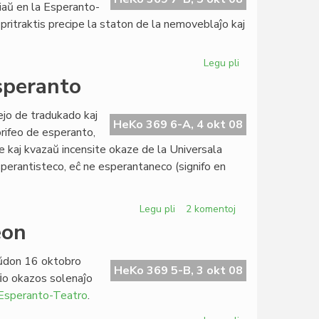
iaŭ en la Esperanto-
pritraktis precipe la staton de la nemoveblaĵo kaj
Legu pli
pri
KCE
speranto
pretas
inviti
nejo de tradukado kaj
du
HeKo 369 6-A, 4 okt 08
rifeo de esperanto,
kongresojn
ite kaj kvazaŭ incensite okaze de la Universala
sperantisteco, eĉ ne esperantaneco (signifo en
Legu pli
pri
2 komentoj
François
eon
Grin
distancas
aŭdon 16 oktobro
de
HeKo 369 5-B, 3 okt 08
ﬁo okazos solenaĵo
esperanto
 Esperanto-Teatro
.