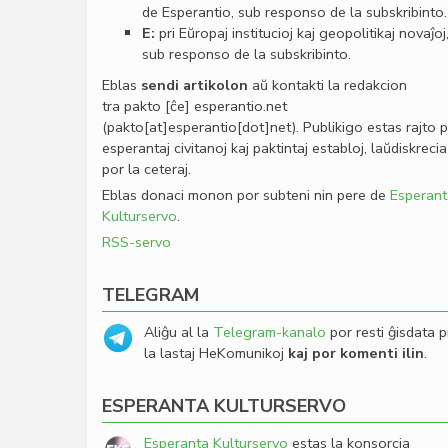
de Esperantio, sub responso de la subskribinto.
E:
pri Eŭropaj institucioj kaj geopolitikaj novaĵoj
sub responso de la subskribinto.
Eblas
sendi
artikolon
aŭ kontakti la redakcion
tra
pakto
[ĉe]
esperantio
.
net
(pakto[at]esperantio[dot]net)
. Publikigo estas rajto 
esperantaj civitanoj kaj paktintaj establoj, laŭdiskrecia
por la ceteraj.
Eblas donaci monon por subteni nin pere de
Esperant
Kulturservo
.
RSS-servo
TELEGRAM
Aliĝu al la
Telegram-kanalo
por resti ĝisdata p
la lastaj HeKomunikoj
kaj por komenti ilin
.
ESPERANTA KULTURSERVO
Esperanta Kulturservo
estas la konsorcia