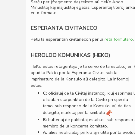
Serĉu per (fragmento de) teksto aŭ HeKo-kodo.
Minuskloj kaj majuskloj egalas. Esperantaj literoj ank
en x-formato.
ESPERANTA CIVITANECO
Petu la esperantan civitanecon per la
reta formularo
.
HEROLDO KOMUNIKAS (HEKO)
HeKo estas retagentejo je la servo de la establoj en 
apud la Pakto por la Esperanta Civito, sub la
imprimaturo de la Konsulo aŭ delegito. La informoj
estas:
C:
oﬁcialaj de la Civitaj instancoj, kiuj esprimas 
oﬁcialan starpunkton de la Civito pri specifa
temo, sub responso de la Konsulo, aŭ de ties
delegito, markitaj per la simbolo
.
B:
bultenaj de paktintaj establoj, sub responso
membro de la koncerna komitato.
A:
alies neoﬁcialaj, pri kio ajn utila por la evolu