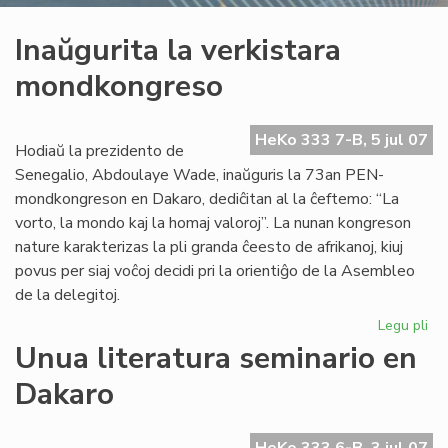
Inaŭgurita la verkistara
mondkongreso
HeKo 333 7-B, 5 jul 07
Hodiaŭ la prezidento de
Senegalio, Abdoulaye Wade, inaŭguris la 73an PEN-
mondkongreson en Dakaro, dediĉitan al la ĉeftemo: “La
vorto, la mondo kaj la homaj valoroj”. La nunan kongreson
nature karakterizas la pli granda ĉeesto de afrikanoj, kiuj
povus per siaj voĉoj decidi pri la orientiĝo de la Asembleo
de la delegitoj.
Legu pli
pri
Ina
Unua literatura seminario en
la
Dakaro
ver
mo