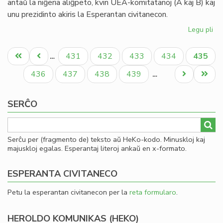
antaŭ la niĝeria aliĝpeto, kvin UEA-komitatanoj (A kaj B) kaj
20
unu prezidinto akiris la Esperantan civitanecon.
Legu pli
pri
Pli
Pagination
la
Unua
Antaŭa
Paĝo
Paĝo
Paĝo
Paĝo
Aktual
431
432
433
434
435
…
as
paĝo
paĝo
paĝo
en
Paĝo
Paĝo
Paĝo
Paĝo
Next
Last
436
437
438
439
…
la
page
page
Pa
SERĈO
Serĉu per (fragmento de) teksto aŭ HeKo-kodo. Minuskloj kaj
majuskloj egalas. Esperantaj literoj ankaŭ en x-formato.
ESPERANTA CIVITANECO
Petu la esperantan civitanecon per la
reta formularo
.
HEROLDO KOMUNIKAS (HEKO)