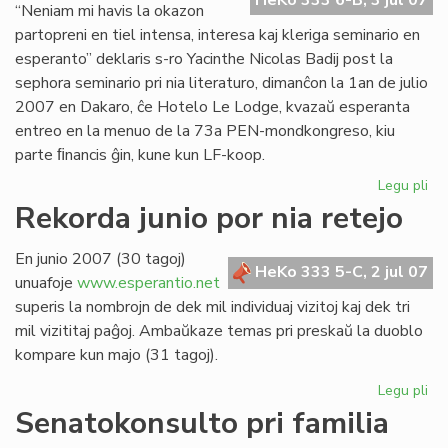
HeKo 333 6-B, 3 jul 07
“Neniam mi havis la okazon
partopreni en tiel intensa, interesa kaj kleriga seminario en
esperanto” deklaris s-ro Yacinthe Nicolas Badij post la
sephora seminario pri nia literaturo, dimanĉon la 1an de julio
2007 en Dakaro, ĉe Hotelo Le Lodge, kvazaŭ esperanta
entreo en la menuo de la 73a PEN-mondkongreso, kiu
parte ﬁnancis ĝin, kune kun LF-koop.
Legu pli
pri
Un
Rekorda junio por nia retejo
lit
se
En junio 2007 (30 tagoj)
en
HeKo 333 5-C, 2 jul 07
unuafoje
www.esperantio.net
Da
superis la nombrojn de dek mil individuaj vizitoj kaj dek tri
mil vizititaj paĝoj. Ambaŭkaze temas pri preskaŭ la duoblo
kompare kun majo (31 tagoj).
Legu pli
pri
Re
Senatokonsulto pri familia
jun