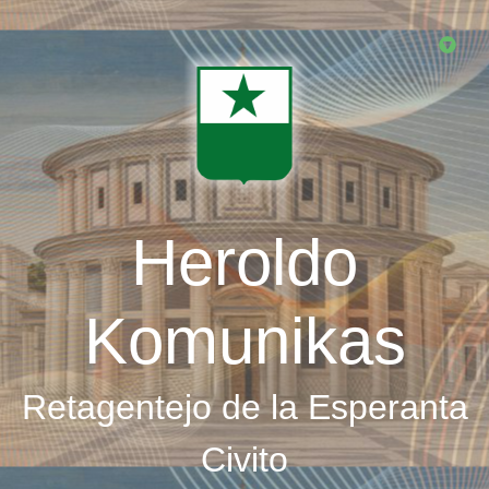
Skip
to
main
content
Heroldo
Komunikas
Retagentejo de la Esperanta
Civito