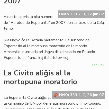
2007
de
la
HeKo 333 2-B, 27 jun 07
pr
Akurate aperis la oka numero
de “Heroldo de Esperanto” en 2007. Jen sintezo de la ĉefaj
temoj.
Nia lingvo ĉe la Rotaria parlamento. La subteno de
Esperantio al la mortpuna moratorio en la mondo.
Amnestio Internacia pri lingva diskriminacio en Estonio.
Esperanto en franca kaj itala televizioj.
Legu pli
pri
He
La Civito aliĝis al la
–
mortopuna moratorio
ok
nu
en
HeKo 333 1-C, 26 jun 07
20
La Esperanta Civito aliĝis al
la kampanjo ĉe UN por ĝenerala moratorio pri mortopuno.