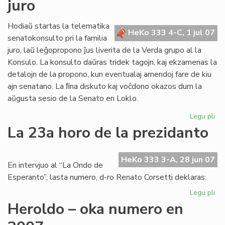
juro
po
nia
ret
Hodiaŭ startas la telematika
HeKo 333 4-C, 1 jul 07
senatokonsulto pri la familia
juro, laŭ leĝopropono ĵus liverita de la Verda grupo al la
Konsulo. La konsulto daŭras tridek tagojn, kaj ekzamenas la
detalojn de la propono, kun eventualaj amendoj fare de kiu
ajn senatano. La ﬁna diskuto kaj voĉdono okazos dum la
aŭgusta sesio de la Senato en Loklo.
Legu pli
pri
Se
La 23a horo de la prezidanto
pri
fam
jur
HeKo 333 3-A, 28 jun 07
En intervjuo al “La Ondo de
Esperanto”, lasta numero, d-ro Renato Corsetti deklaras:
Legu pli
pri
La
Heroldo – oka numero en
23
ho