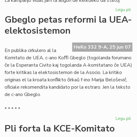
La kampanjo vidas jam la aliĝon de kelkdeko da ŝtatoj.
Legu pli
pri
La
Gbeglo petas reformi la UEA-
Civ
elektosistemon
ali
al
la
HeKo 332 9-A, 25 jun 07
mo
En publika cirkulero al la
mo
Komitato de UEA, c-ano Koﬃ Gbeglo (togolanda forumano
ĉe la Esperanta Civito kaj togolanda A-komitatano ĉe UEA)
forte kritikas la elektosistemon de la Asocio. La kritiko
originas el la kroata konﬂikto ĉirkaŭ f-ino Marija Beloŝeviĉ,
oﬁciale rekomendita kandidato por la estraro. Jen la teksto
de c-ano Gbeglo.
* * * * *
Legu pli
pri
Gb
Pli forta la KCE-Komitato
pe