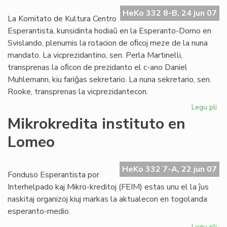
ref
la
HeKo 332 8-B, 24 jun 07
La Komitato de Kultura Centro
UE
Esperantista, kunsidinta hodiaŭ en la Esperanto-Domo en
el
Svislando, plenumis la rotacion de oﬁcoj meze de la nuna
mandato. La vicprezidantino, sen. Perla Martinelli,
transprenas la oﬁcon de prezidanto el c-ano Daniel
Muhlemann, kiu fariĝas sekretario. La nuna sekretario, sen.
Rooke, transprenas la vicprezidantecon.
Legu pli
pri
Pli
Mikrokredita instituto en
for
Lomeo
la
KC
Ko
HeKo 332 7-A, 22 jun 07
Fonduso Esperantista por
Interhelpado kaj Mikro-kreditoj (FEIM) estas unu el la ĵus
naskitaj organizoj kiuj markas la aktualecon en togolanda
esperanto-medio.
Legu pli
pri