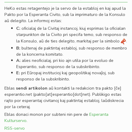
HeKo estas retagentejo je la servo de la establoj en kaj apud la
Pakto por la Esperanta Civito, sub la imprimaturo de la Konsulo
aŭ delegito. La informoj estas:
C:
oﬁcialaj de la Civitaj instancoj, kiuj esprimas la oﬁcialan
starpunkton de la Civito pri specifa temo, sub responso de
la Konsulo, aŭ de ties delegito, markitaj per la simbolo
.
B:
bultenaj de paktintaj establoj, sub responso de membro
de la koncerna komitato.
A:
alies neoﬁcialaj, pri kio ajn utila por la evoluo de
Esperantio, sub responso de la subskribinto.
E:
pri Eŭropaj institucioj kaj geopolitikaj novaĵoj, sub
responso de la subskribinto.
Eblas
sendi
artikolon
aŭ kontakti la redakcion tra
pakto
[ĉe]
esperantio
.
net
(pakto[at]esperantio[dot]net)
. Publikigo estas
rajto por esperantaj civitanoj kaj paktintaj establoj, laŭdiskrecia
por la ceteraj.
Eblas donaci monon por subteni nin pere de
Esperanta
Kulturservo
.
RSS-servo