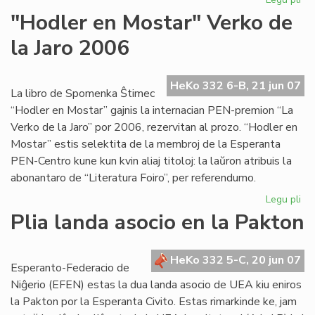
Mik
"Hodler en Mostar" Verko de
ins
la Jaro 2006
en
Lo
HeKo 332 6-B, 21 jun 07
La libro de Spomenka Ŝtimec
“Hodler en Mostar” gajnis la internacian PEN-premion “La
Verko de la Jaro” por 2006, rezervitan al prozo. “Hodler en
Mostar” estis selektita de la membroj de la Esperanta
PEN-Centro kune kun kvin aliaj titoloj: la laŭron atribuis la
abonantaro de “Literatura Foiro”, per referendumo.
Legu pli
pri
"H
Plia landa asocio en la Pakton
en
Mo
Ve
HeKo 332 5-C, 20 jun 07
Esperanto-Federacio de
de
Niĝerio (EFEN) estas la dua landa asocio de UEA kiu eniros
la
la Pakton por la Esperanta Civito. Estas rimarkinde ke, jam
Jar