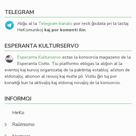
TELEGRAM
Aliĝu al la
Telegram-kanalo
por resti ĝisdata pri la lastaj
HeKomunikoj
kaj por komenti ilin
.
ESPERANTA KULTURSERVO
Esperanta Kulturservo
estas la konsorcia magazeno de la
Esperanta Civito. Tiu platformo ebligas la aliĝon al la
eventoj kaj kursoj organizataj de la paktintaj establoj, aĉeton de
eldonaĵoj, abonon al revuoj kaj multe pli. Vizitu ĝin tuj por
konatiĝi kun la aktivaĵoj kaj eldonaj novaĵoj de la konsorcio.
INFORMOJ
HeKo
Raŭmismo