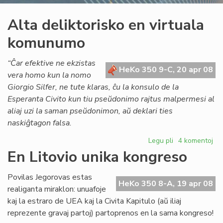
Alta deliktorisko en virtuala
komunumo
“Ĉar efektive ne ekzistas
HeKo 350 9-C, 20 apr 08
vera homo kun la nomo
Giorgio Silfer, ne tute klaras, ĉu la konsulo de la
Esperanta Civito kun tiu pseŭdonimo rajtus malpermesi al
aliaj uzi la saman pseŭdonimon, aŭ deklari ties
naskiĝtagon falsa.
Legu pli
pri
4 komentoj
Alta
En Litovio unika kongreso
deliktorisko
en
Povilas Jegorovas estas
virtuala
HeKo 350 8-A, 19 apr 08
realiganta miraklon: unuafoje
komunumo
kaj la estraro de UEA kaj la Civita Kapitulo (aŭ iliaj
reprezente gravaj partoj) partoprenos en la sama kongreso!