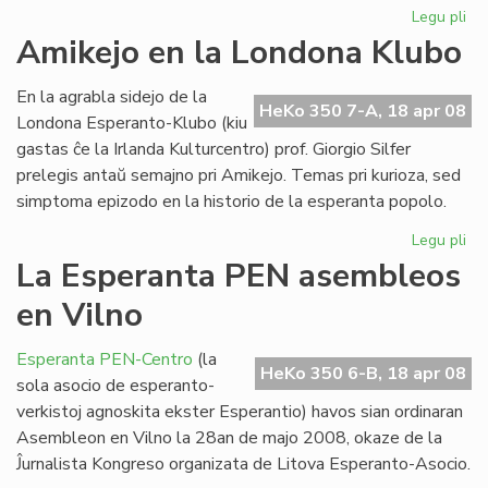
Legu pli
pri
En
Amikejo en la Londona Klubo
Lit
un
En la agrabla sidejo de la
ko
HeKo 350 7-A, 18 apr 08
Londona Esperanto-Klubo (kiu
gastas ĉe la Irlanda Kulturcentro) prof. Giorgio Silfer
prelegis antaŭ semajno pri Amikejo. Temas pri kurioza, sed
simptoma epizodo en la historio de la esperanta popolo.
Legu pli
pri
Am
La Esperanta PEN asembleos
en
en Vilno
la
Lo
Kl
Esperanta PEN-Centro
(la
HeKo 350 6-B, 18 apr 08
sola asocio de esperanto-
verkistoj agnoskita ekster Esperantio) havos sian ordinaran
Asembleon en Vilno la 28an de majo 2008, okaze de la
Ĵurnalista Kongreso organizata de Litova Esperanto-Asocio.