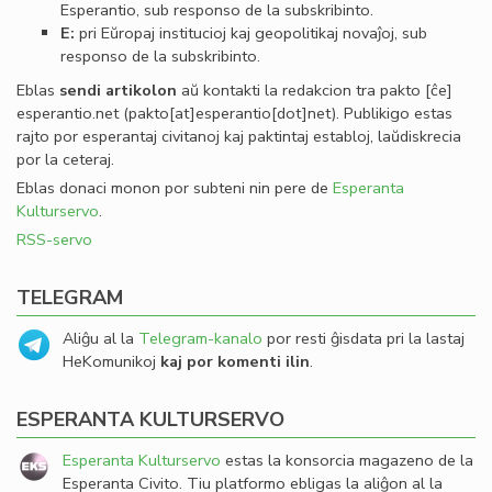
Esperantio, sub responso de la subskribinto.
E:
pri Eŭropaj institucioj kaj geopolitikaj novaĵoj, sub
responso de la subskribinto.
Eblas
sendi
artikolon
aŭ kontakti la redakcion tra
pakto
[ĉe]
esperantio
.
net
(pakto[at]esperantio[dot]net)
. Publikigo estas
rajto por esperantaj civitanoj kaj paktintaj establoj, laŭdiskrecia
por la ceteraj.
Eblas donaci monon por subteni nin pere de
Esperanta
Kulturservo
.
RSS-servo
TELEGRAM
Aliĝu al la
Telegram-kanalo
por resti ĝisdata pri la lastaj
HeKomunikoj
kaj por komenti ilin
.
ESPERANTA KULTURSERVO
Esperanta Kulturservo
estas la konsorcia magazeno de la
Esperanta Civito. Tiu platformo ebligas la aliĝon al la