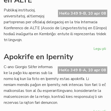
en ALTE
AL
Publikaj institucioj,
HeKo 349 9-B, 10 apr 08
universitatoj, altlernejoj
partoprenas per oﬁcialaj delegacioj en la tria Internacia
Konferenco de ALTE (Asocio de Lingvotestistoj en Eŭropo)
hodiaŭ inaŭgurita en Kembriĝo: entute ili reprezentas tridek
tri lingvojn.
Legu pli
pri
KC
Apokrife en Ipernity
re
es
C-ano Giorgio Silfer informas
en
HeKo 349 8-A, 10 apr 08
ke la paĝo kiu aperas sub lia
AL
nomo kaj kun lia foto en Ipernity estas apokrifa. Li
neniam mendis paĝon en Ipernity, nek intencas tion fari: li eĉ
malkonsilas tion al ĉiu esperantlingvano, konsiderante la
malseriozecon de la retejo, kontraŭ kies responsuloj li sin
rezervas la rajton fari denuncon.