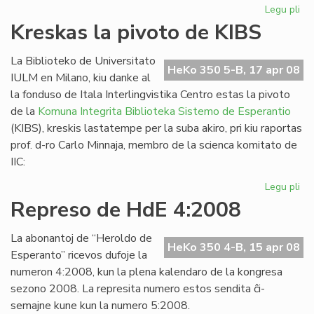
Legu pli
pri
La
Kreskas la pivoto de KIBS
Es
PE
La Biblioteko de Universitato
as
HeKo 350 5-B, 17 apr 08
IULM en Milano, kiu danke al
en
la fonduso de Itala Interlingvistika Centro estas la pivoto
Vil
de la
Komuna Integrita Biblioteka Sistemo de Esperantio
(KIBS), kreskis lastatempe per la suba akiro, pri kiu raportas
prof. d-ro Carlo Minnaja, membro de la scienca komitato de
IIC:
Legu pli
pri
Kr
Represo de HdE 4:2008
la
piv
La abonantoj de “Heroldo de
de
HeKo 350 4-B, 15 apr 08
Esperanto” ricevos dufoje la
KI
numeron 4:2008, kun la plena kalendaro de la kongresa
sezono 2008. La represita numero estos sendita ĉi-
semajne kune kun la numero 5:2008.