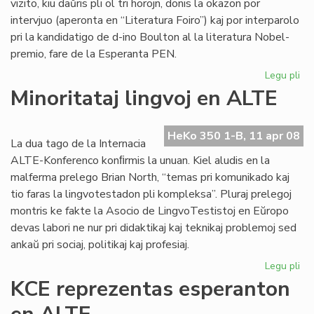
vizito, kiu daŭris pli ol tri horojn, donis la okazon por
intervjuo (aperonta en “Literatura Foiro”) kaj por interparolo
pri la kandidatigo de d-ino Boulton al la literatura Nobel-
premio, fare de la Esperanta PEN.
Legu pli
pri
Sil
Minoritataj lingvoj en ALTE
int
Bo
HeKo 350 1-B, 11 apr 08
La dua tago de la Internacia
ALTE-Konferenco konﬁrmis la unuan. Kiel aludis en la
malferma prelego Brian North, “temas pri komunikado kaj
tio faras la lingvotestadon pli kompleksa”. Pluraj prelegoj
montris ke fakte la Asocio de LingvoTestistoj en Eŭropo
devas labori ne nur pri didaktikaj kaj teknikaj problemoj sed
ankaŭ pri sociaj, politikaj kaj profesiaj.
Legu pli
pri
Min
KCE reprezentas esperanton
lin
en