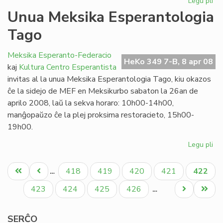
Legu pli
pri
Ap
Unua Meksika Esperantologia
en
Tago
Ipe
Meksika Esperanto-Federacio
HeKo 349 7-B, 8 apr 08
kaj
Kultura Centro Esperantista
invitas al la unua Meksika Esperantologia Tago, kiu okazos
ĉe la sidejo de MEF en Meksikurbo sabaton la 26an de
aprilo 2008, laŭ la sekva horaro: 10h00-14h00,
manĝopaŭzo ĉe la plej proksima restoracieto, 15h00-
19h00.
Legu pli
pri
Un
Pagination
Me
Unua
Antaŭa
Paĝo
Paĝo
Paĝo
Paĝo
Aktual
418
419
420
421
422
…
Es
paĝo
paĝo
paĝo
Ta
Paĝo
Paĝo
Paĝo
Paĝo
Next
Last
423
424
425
426
…
page
page
SERĈO