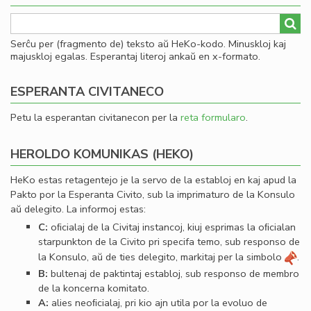
Serĉu per (fragmento de) teksto aŭ HeKo-kodo. Minuskloj kaj
majuskloj egalas. Esperantaj literoj ankaŭ en x-formato.
ESPERANTA CIVITANECO
Petu la esperantan civitanecon per la
reta formularo
.
HEROLDO KOMUNIKAS (HEKO)
HeKo estas retagentejo je la servo de la establoj en kaj apud la
Pakto por la Esperanta Civito, sub la imprimaturo de la Konsulo
aŭ delegito. La informoj estas:
C:
oﬁcialaj de la Civitaj instancoj, kiuj esprimas la oﬁcialan
starpunkton de la Civito pri specifa temo, sub responso de
la Konsulo, aŭ de ties delegito, markitaj per la simbolo
.
B:
bultenaj de paktintaj establoj, sub responso de membro
de la koncerna komitato.
A:
alies neoﬁcialaj, pri kio ajn utila por la evoluo de