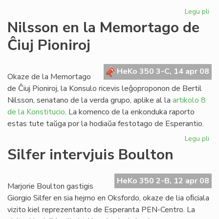
Legu pli
pri
Re
Nilsson en la Memortago de
de
Ĉiuj Pioniroj
Hd
4:
HeKo 350 3-C, 14 apr 08
Okaze de la Memortago
de Ĉiuj Pioniroj, la Konsulo ricevis leĝoproponon de Bertil
Nilsson, senatano de la verda grupo, aplike al la
artikolo 8
de la Konstitucio
. La komenco de la enkonduka raporto
estas tute taŭga por la hodiaŭa festotago de Esperantio.
Legu pli
pri
Ni
Silfer intervjuis Boulton
en
la
Me
HeKo 350 2-B, 12 apr 08
Marjorie Boulton gastigis
de
Giorgio Silfer en sia hejmo en Oksfordo, okaze de lia oﬁciala
Ĉiu
vizito kiel reprezentanto de Esperanta PEN-Centro. La
Pio