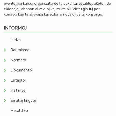
eventoj kaj kursoj organizataj de la paktintaj establoj, aĉeton de
eldonaĵoj, abonon al revuoj kaj multe pli. Vizitu ĝin tuj por
konatiĝi kun la aktivaĵoj kaj eldonaj novaĵoj de la konsorcio.
INFORMOJ
HeKo
Raŭmismo
Normaro
Dokumentoj
Establoj
Instancoj
En aliaj lingvoj
Heraldiko