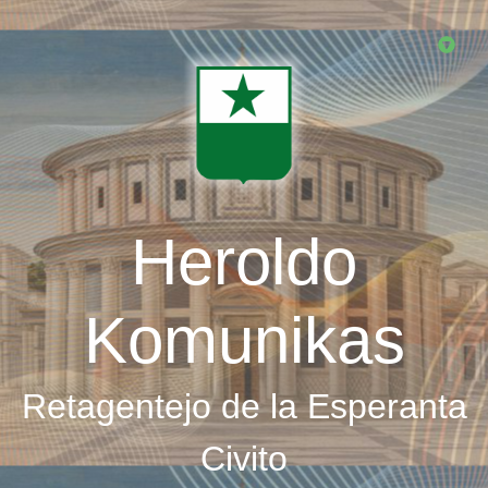
Skip
to
main
content
Heroldo
Komunikas
Retagentejo de la Esperanta
Civito