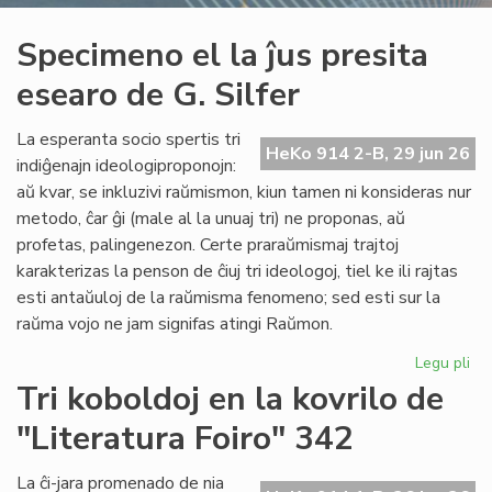
Specimeno el la ĵus presita
esearo de G. Silfer
La esperanta socio spertis tri
HeKo 914 2-B, 29 jun 26
indiĝenajn ideologiproponojn:
aŭ kvar, se inkluzivi raŭmismon, kiun tamen ni konsideras nur
metodo, ĉar ĝi (male al la unuaj tri) ne proponas, aŭ
profetas, palingenezon. Certe praraŭmismaj trajtoj
karakterizas la penson de ĉiuj tri ideologoj, tiel ke ili rajtas
esti antaŭuloj de la raŭmisma fenomeno; sed esti sur la
raŭma vojo ne jam signifas atingi Raŭmon.
Legu pli
pri
Sp
Tri koboldoj en la kovrilo de
el
"Literatura Foiro" 342
la
ĵus
pre
La ĉi-jara promenado de nia