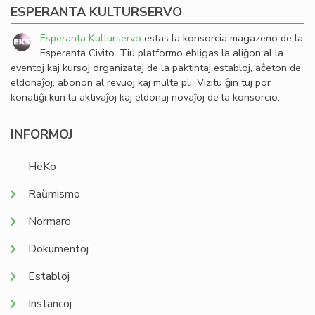
ESPERANTA KULTURSERVO
Esperanta Kulturservo
estas la konsorcia magazeno de la
Esperanta Civito. Tiu platformo ebligas la aliĝon al la
eventoj kaj kursoj organizataj de la paktintaj establoj, aĉeton de
eldonaĵoj, abonon al revuoj kaj multe pli. Vizitu ĝin tuj por
konatiĝi kun la aktivaĵoj kaj eldonaj novaĵoj de la konsorcio.
INFORMOJ
HeKo
Raŭmismo
Normaro
Dokumentoj
Establoj
Instancoj