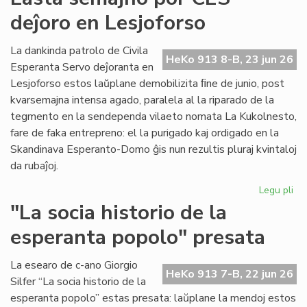
for
deĵoro en Lesjoforso
en
ro
tir
La dankinda patrolo de Civila
HeKo 913 8-B, 23 jun 26
Esperanta Servo deĵoranta en
Lesjoforso estos laŭplane demobilizita ﬁne de junio, post
kvarsemajna intensa agado, paralela al la riparado de la
tegmento en la sendependa vilaeto nomata La Kukolnesto,
fare de faka entrepreno: el la purigado kaj ordigado en la
Skandinava Esperanto-Domo ĝis nun rezultis pluraj kvintaloj
da rubaĵoj.
Legu pli
pri
La
"La socia historio de la
se
esperanta popolo" presata
po
CE
deĵ
La esearo de c-ano Giorgio
HeKo 913 7-B, 22 jun 26
en
Silfer “La socia historio de la
Les
esperanta popolo” estas presata: laŭplane la mendoj estos