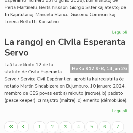
Esperanto” numero 2378 (junio 2026), kun artikoloj de
Perla Martinelli, Bertil Nilsson, Giorgio Silfer kaj atestoj de
tri Kapitulanoj: Manuela Blanco, Giacomo Comincini kaj
Lorena Bellotti, Konsulino.
Legu pli
pri
Sa
La rangoj en Civila Esperanta
Ĉa
Servo
Les
jun
He
Laŭ la artikolo 12 de la
HeKo 912 9-B, 14 jun 26
23
statuto de Civila Esperanta
Servo / Service Civil Espérantien, aprobita kaj registrita ĉe
notario Martin Sindabizera en Bujumburo, 10 januaro 2024,
membro de CES povas esti: a) rekruto (recrue), b) pacisto
(peace keeper), c) majstro (maître), d) emerito (démobilisé).
Legu pli
pri
La
Pagination
ran
Unua
Antaŭa
Paĝo
Paĝo
Aktuala
Paĝo
Paĝo
Paĝo
Paĝo
1
2
3
4
5
6
7
en