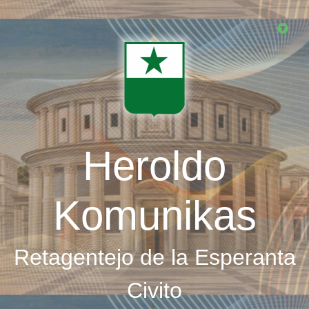
Skip
to
main
content
Heroldo
Komunikas
Retagentejo de la Esperanta
Civito