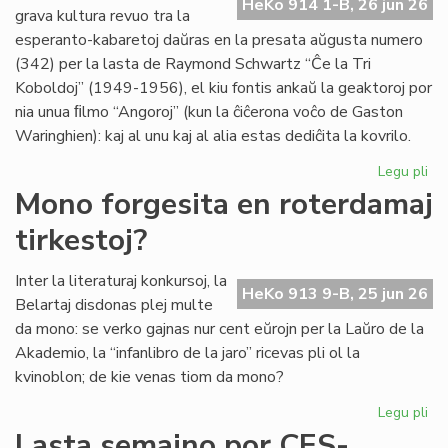
HeKo 914 1-B, 26 jun 26
es
grava kultura revuo tra la
de
esperanto-kabaretoj daŭras en la presata aŭgusta numero
G.
(342) per la lasta de Raymond Schwartz “Ĉe la Tri
Sil
Koboldoj” (1949-1956), el kiu fontis ankaŭ la geaktoroj por
nia unua ﬁlmo “Angoroj” (kun la ĉiĉerona voĉo de Gaston
Waringhien): kaj al unu kaj al alia estas dediĉita la kovrilo.
Legu pli
pri
Tri
Mono forgesita en roterdamaj
ko
tirkestoj?
en
la
kov
Inter la literaturaj konkursoj, la
HeKo 913 9-B, 25 jun 26
de
Belartaj disdonas plej multe
"Li
da mono: se verko gajnas nur cent eŭrojn per la Laŭro de la
Foi
Akademio, la “infanlibro de la jaro” ricevas pli ol la
34
kvinoblon; de kie venas tiom da mono?
Legu pli
pri
Mo
Lasta semajno por CES-