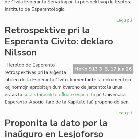
de Civila Esperanta Servo kaj pri la perspektivoj de Esplora
Instituto de Esperantologio.
Legu pli
pri
La
Retrospektive pri la
jun
Esperanta Civito: deklaro
ku
de
Nilsson
la
Kap
“Heroldo de Esperanto”
HeKo 913 3-B, 17 jun 26
retrospektivas pri la arĝenta
jubileo de la Esperanta Civito, komentante la dokumentojn
kaj normojn aprobitajn dum kvarono de jarcento; la unua
estas la
sola starpunkto oﬁciale esprimita
pri Universala
Esperanto-Asocio, fare de la Kapitulo laŭ propono de sen.
Legu pli
pri
Re
Proponita la dato por la
pri
inaŭguro en Lesjoforso
la