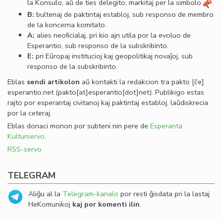
la Konsulo, aŭ de ties delegito, markitaj per la simbolo
.
B:
bultenaj de paktintaj establoj, sub responso de membro
de la koncerna komitato.
A:
alies neoﬁcialaj, pri kio ajn utila por la evoluo de
Esperantio, sub responso de la subskribinto.
E:
pri Eŭropaj institucioj kaj geopolitikaj novaĵoj, sub
responso de la subskribinto.
Eblas
sendi
artikolon
aŭ kontakti la redakcion tra
pakto
[ĉe]
esperantio
.
net
(pakto[at]esperantio[dot]net)
. Publikigo estas
rajto por esperantaj civitanoj kaj paktintaj establoj, laŭdiskrecia
por la ceteraj.
Eblas donaci monon por subteni nin pere de
Esperanta
Kulturservo
.
RSS-servo
TELEGRAM
Aliĝu al la
Telegram-kanalo
por resti ĝisdata pri la lastaj
HeKomunikoj
kaj por komenti ilin
.