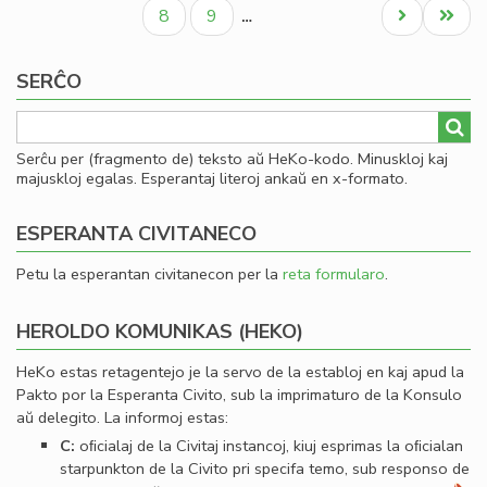
paĝo
paĝo
paĝo
Civ
Paĝo
Paĝo
Next
Last
8
9
…
Es
page
page
Se
SERĈO
Serĉu per (fragmento de) teksto aŭ HeKo-kodo. Minuskloj kaj
majuskloj egalas. Esperantaj literoj ankaŭ en x-formato.
ESPERANTA CIVITANECO
Petu la esperantan civitanecon per la
reta formularo
.
HEROLDO KOMUNIKAS (HEKO)
HeKo estas retagentejo je la servo de la establoj en kaj apud la
Pakto por la Esperanta Civito, sub la imprimaturo de la Konsulo
aŭ delegito. La informoj estas:
C:
oﬁcialaj de la Civitaj instancoj, kiuj esprimas la oﬁcialan
starpunkton de la Civito pri specifa temo, sub responso de