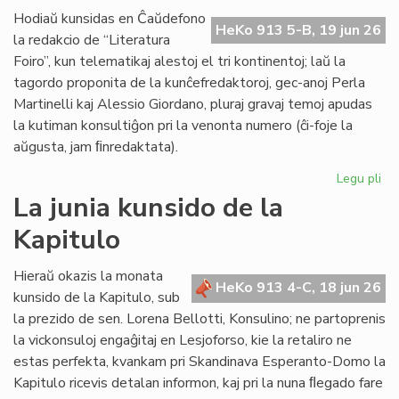
de
Hodiaŭ kunsidas en Ĉaŭdefono
HeKo 913 5-B, 19 jun 26
UN
la redakcio de “Literatura
kaj
Foiro”, kun telematikaj alestoj el tri kontinentoj; laŭ la
Un
tagordo proponita de la kunĉefredaktoroj, gec-anoj Perla
Martinelli kaj Alessio Giordano, pluraj gravaj temoj apudas
la kutiman konsultiĝon pri la venonta numero (ĉi-foje la
aŭgusta, jam ﬁnredaktata).
Legu pli
pri
Pe
La junia kunsido de la
ku
Kapitulo
de
la
re
Hieraŭ okazis la monata
HeKo 913 4-C, 18 jun 26
de
kunsido de la Kapitulo, sub
"Li
la prezido de sen. Lorena Bellotti, Konsulino; ne partoprenis
Foi
la vickonsuloj engaĝitaj en Lesjoforso, kie la retaliro ne
estas perfekta, kvankam pri Skandinava Esperanto-Domo la
Kapitulo ricevis detalan informon, kaj pri la nuna ﬂegado fare