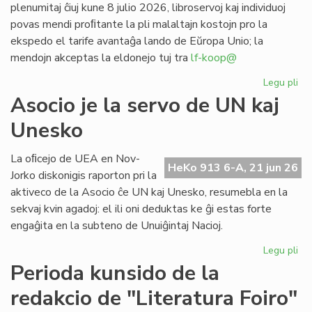
plenumitaj ĉiuj kune 8 julio 2026, libroservoj kaj individuoj
povas mendi proﬁtante la pli malaltajn kostojn pro la
ekspedo el tarife avantaĝa lando de Eŭropa Unio; la
mendojn akceptas la eldonejo tuj tra
lf-koop@
Legu pli
pri
"L
Asocio je la servo de UN kaj
soc
Unesko
his
de
la
La oﬁcejo de UEA en Nov-
HeKo 913 6-A, 21 jun 26
es
Jorko diskonigis raporton pri la
po
aktiveco de la Asocio ĉe UN kaj Unesko, resumebla en la
pr
sekvaj kvin agadoj: el ili oni deduktas ke ĝi estas forte
engaĝita en la subteno de Unuiĝintaj Nacioj.
Legu pli
pri
As
Perioda kunsido de la
je
redakcio de "Literatura Foiro"
la
se