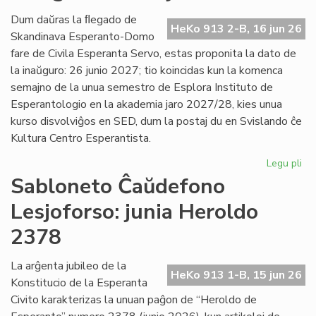
Es
Civ
Dum daŭras la ﬂegado de
HeKo 913 2-B, 16 jun 26
de
Skandinava Esperanto-Domo
Ni
fare de Civila Esperanta Servo, estas proponita la dato de
la inaŭguro: 26 junio 2027; tio koincidas kun la komenca
semajno de la unua semestro de Esplora Instituto de
Esperantologio en la akademia jaro 2027/28, kies unua
kurso disvolviĝos en SED, dum la postaj du en Svislando ĉe
Kultura Centro Esperantista.
Legu pli
pri
Pr
Sabloneto Ĉaŭdefono
la
Lesjoforso: junia Heroldo
da
po
2378
la
in
La arĝenta jubileo de la
en
HeKo 913 1-B, 15 jun 26
Konstitucio de la Esperanta
Les
Civito karakterizas la unuan paĝon de “Heroldo de