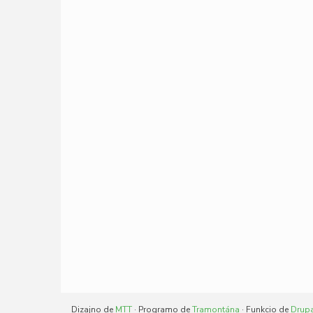
Dizajno de
MTT
· Programo de
Tramontána
· Funkcio de
Drup