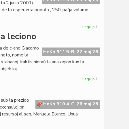
ta 2 junio 2001):
orio de la esperanta popolo”, 250-paĝa volumo
Legu pli
pri
"La
ua leciono
socia
historio
ata de c-ano Giacomo
de
HeKo 911 5-B, 27 maj 26
oneto, nome la
la
 stabanoj traktis hieraŭ la analogion kun la
esperanta
subjektoj.
popolo"
prespreta
Legu pli
pri
Kurso
pri
konstitucia
 sub la prezido
juro:
HeKo 910 4-C, 26 maj 26
ckonsuloj pri
dua
maj resursoj al sen. Manuela Blanco, Unua
leciono