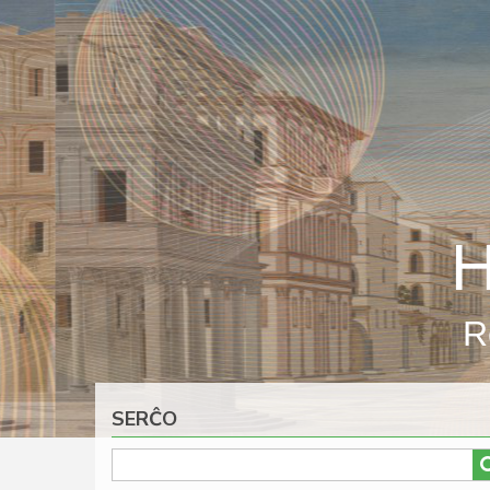
Skip
to
main
content
H
R
SERĈO