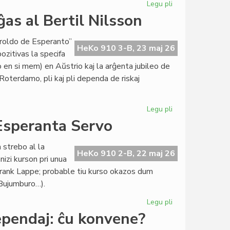
Legu pli
pri
Maja
as al Bertil Nilsson
kunsido
de
eroldo de Esperanto”
la
HeKo 910 3-B, 23 maj 26
ozitivas la specifa
Kapitulo
en si mem) en Aŭstrio kaj la arĝenta jubileo de
Roterdamo, pli kaj pli dependa de riskaj
Legu pli
pri
La
 Esperanta Servo
maja
Heroldo
 strebo al la
(2377)
HeKo 910 2-B, 22 maj 26
izi kurson pri unua
omaĝas
 Frank Lappe; probable tiu kurso okazos dum
al
 Bujumburo…).
Bertil
Nilsson
Legu pli
pri
Du
ependaj: ĉu konvene?
novaj