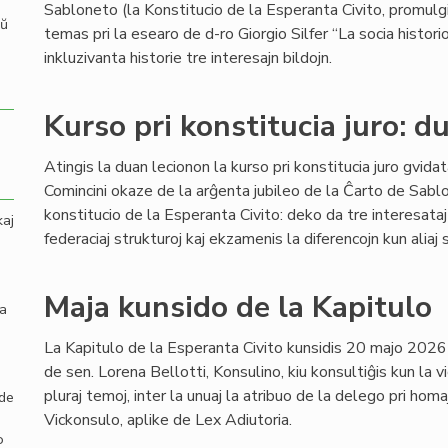
Sabloneto (la Konstitucio de la Esperanta Civito, promulgi
aŭ
temas pri la esearo de d-ro Giorgio Silfer “La socia hist
inkluzivanta historie tre interesajn bildojn.
Kurso pri konstitucia juro: d
Atingis la duan lecionon la kurso pri konstitucia juro gvid
Comincini okaze de la arĝenta jubileo de la Ĉarto de Sabl
konstitucio de la Esperanta Civito: deko da tre interesataj
kaj
federaciaj strukturoj kaj ekzamenis la diferencojn kun aliaj 
Maja kunsido de la Kapitulo
la
La Kapitulo de la Esperanta Civito kunsidis 20 majo 2026
de sen. Lorena Bellotti, Konsulino, kiu konsultiĝis kun la vi
pluraj temoj, inter la unuaj la atribuo de la delego pri ho
 de
Vickonsulo, aplike de Lex Adiutoria.
o