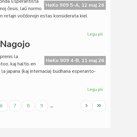
onda Esperantista
de
HeKo 909 5-A, 12 maj 26
noj ĉesis, laŭ normo
Civila
jn retajn voĉdonojn estas konsiderata kiel
Esperanta
Servo
Legu pli
pri
La
 Nagojo
Komitato
ne
prenis la
aprobas
HeKo 909 4-B, 11 maj 26
too, kaj haltis en
la
n la japana (kaj internacia) budhana esperanto-
buĝeton
de
TEJO
Legu pli
pri
Budhologio
kaj
la
Paĝo
Paĝo
Paĝo
Paĝo
Next
Last
6
7
8
9
…
raŭmismo
page
page
en
Nagojo