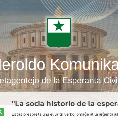
eroldo Komunik
etagentejo de la Esperanta Civi
"La socia historio de la esp
Estas prespreta unu el la tri verkoj omaĝe al la arĝenta j