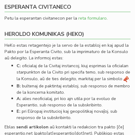
ESPERANTA CIVITANECO
Petu la esperantan civitanecon per la
reta formularo
.
HEROLDO KOMUNIKAS (HEKO)
HeKo estas retagentejo je la servo de la establoj en kaj apud la
Pakto por la Esperanta Civito, sub la imprimaturo de la Konsulo
aŭ delegito. La informoj estas:
C:
oﬁcialaj de la Civitaj instancoj, kiuj esprimas la oﬁcialan
starpunkton de la Civito pri specifa temo, sub responso de
la Konsulo, aŭ de ties delegito, markitaj per la simbolo
.
B:
bultenaj de paktintaj establoj, sub responso de membro
de la koncerna komitato.
A:
alies neoﬁcialaj, pri kio ajn utila por la evoluo de
Esperantio, sub responso de la subskribinto.
E:
pri Eŭropaj institucioj kaj geopolitikaj novaĵoj, sub
responso de la subskribinto.
Eblas
sendi
artikolon
aŭ kontakti la redakcion tra
pakto
[ĉe]
esperantio
.
net
(pakto[at]esperantio[dot]net)
. Publikigo estas