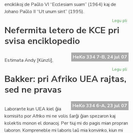
enciklikoj de Paŭlo VI “Ecclesiam suam” (1964) kaj de
Johano Paŭlo II “Ut unum sint” (1995).
Legu pli
pri
Bl
Nefermita letero de KCE pri
se
svisa enciklopedio
pri
ek
HeKo 334 7-B, 24 jul 07
Estimata Andy [Künzli],
Legu pli
pri
Ne
Bakker: pri Afriko UEA rajtas,
let
sed ne pravas
de
KC
pri
HeKo 334 6-A, 23 jul 07
svi
Laborante kun UEA kiel ĝia
enc
komisiito por Afriko mi ne volis ŝarĝi ĝian spezaron kaj
kolektis monon el donacoj. Per tiuj mi do pagis mian propran
laboron. Kompreneble mi laboris laŭ mia konvinko, kiun mi