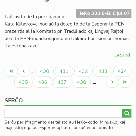
de
es
HeKo 333 8-B, 6 jul 07
tra
Laŭ invito de la prezidantino,
PE
Kata Kulavkova, hodiaŭ la delegito de la Esperanta PEN
prezentis al la Komitato pri Tradukado kaj Lingvaj Rajtoj
dum la PEN-mondkongreso en Dakaro tion, kion oni nomas
“la estona kazo”.
Legu pli
pri
La
Pagination
es
Unua
Antaŭa
Paĝo
Paĝo
Paĝo
Paĝo
Aktual
430
431
432
433
434
…
ka
paĝo
paĝo
paĝo
en
Paĝo
Paĝo
Paĝo
Paĝo
Next
Last
435
436
437
438
…
la
page
page
PE
SERĈO
mo
Serĉu per (fragmento de) teksto aŭ HeKo-kodo. Minuskloj kaj
majuskloj egalas. Esperantaj literoj ankaŭ en x-formato.