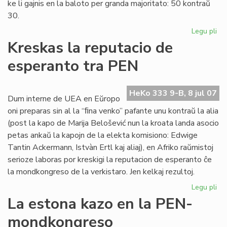
ke li gajnis en la baloto per granda majoritato: 50 kontraŭ
30.
Legu pli
pri
Eu
Kreskas la reputacio de
Sc
esperanto tra PEN
int
PE
sek
HeKo 333 9-B, 8 jul 07
Dum interne de UEA en Eŭropo
oni preparas sin al la “ﬁna venko” pafante unu kontraŭ la alia
(post la kapo de Marija Belošević nun la kroata landa asocio
petas ankaŭ la kapojn de la elekta komisiono: Edwige
Tantin Ackermann, Istvàn Ertl kaj aliaj), en Afriko raŭmistoj
serioze laboras por kreskigi la reputacion de esperanto ĉe
la mondkongreso de la verkistaro. Jen kelkaj rezultoj.
Legu pli
pri
Kr
La estona kazo en la PEN-
la
mondkongreso
rep