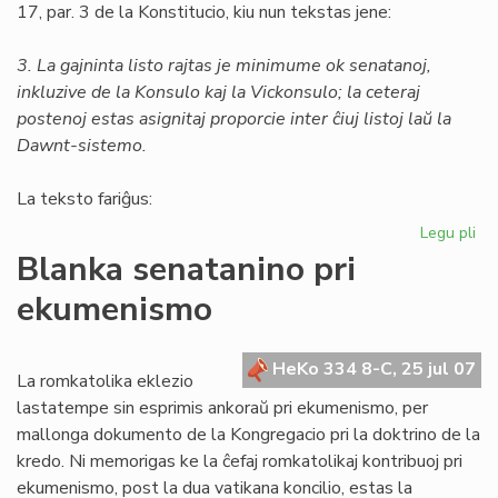
17, par. 3 de la Konstitucio, kiu nun tekstas jene:
3. La gajninta listo rajtas je minimume ok senatanoj,
inkluzive de la Konsulo kaj la Vickonsulo; la ceteraj
postenoj estas asignitaj proporcie inter ĉiuj listoj laŭ la
Dawnt-sistemo.
La teksto fariĝus:
Legu pli
pri
Un
Blanka senatanino pri
am
ekumenismo
al
la
Kon
HeKo 334 8-C, 25 jul 07
La romkatolika eklezio
lastatempe sin esprimis ankoraŭ pri ekumenismo, per
mallonga dokumento de la Kongregacio pri la doktrino de la
kredo. Ni memorigas ke la ĉefaj romkatolikaj kontribuoj pri
ekumenismo, post la dua vatikana koncilio, estas la