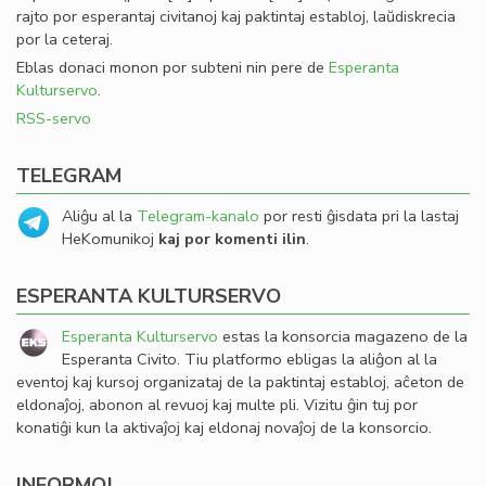
rajto por esperantaj civitanoj kaj paktintaj establoj, laŭdiskrecia
por la ceteraj.
Eblas donaci monon por subteni nin pere de
Esperanta
Kulturservo
.
RSS-servo
TELEGRAM
Aliĝu al la
Telegram-kanalo
por resti ĝisdata pri la lastaj
HeKomunikoj
kaj por komenti ilin
.
ESPERANTA KULTURSERVO
Esperanta Kulturservo
estas la konsorcia magazeno de la
Esperanta Civito. Tiu platformo ebligas la aliĝon al la
eventoj kaj kursoj organizataj de la paktintaj establoj, aĉeton de
eldonaĵoj, abonon al revuoj kaj multe pli. Vizitu ĝin tuj por
konatiĝi kun la aktivaĵoj kaj eldonaj novaĵoj de la konsorcio.
INFORMOJ