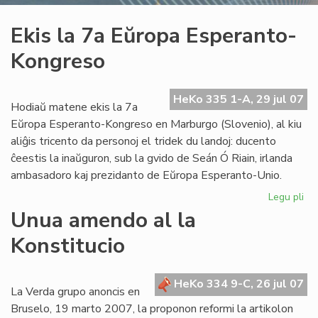
Ekis la 7a Eŭropa Esperanto-
Kongreso
HeKo 335 1-A, 29 jul 07
Hodiaŭ matene ekis la 7a
Eŭropa Esperanto-Kongreso en Marburgo (Slovenio), al kiu
aliĝis tricento da personoj el tridek du landoj: ducento
ĉeestis la inaŭguron, sub la gvido de Seán Ó Riain, irlanda
ambasadoro kaj prezidanto de Eŭropa Esperanto-Unio.
Legu pli
pri
Eki
Unua amendo al la
la
Konstitucio
7a
Eŭ
Es
HeKo 334 9-C, 26 jul 07
Ko
La Verda grupo anoncis en
Bruselo, 19 marto 2007, la proponon reformi la artikolon