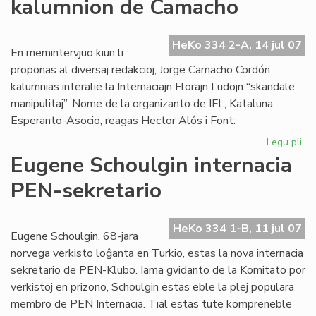
kalumnion de Camacho
afr
es
mo
HeKo 334 2-A, 14 jul 07
En memintervjuo kiun li
proponas al diversaj redakcioj, Jorge Camacho Cordón
kalumnias interalie la Internaciajn Florajn Ludojn “skandale
manipulitaj”. Nome de la organizanto de IFL, Kataluna
Esperanto-Asocio, reagas Hector Alós i Font:
Legu pli
pri
Kat
Eugene Schoulgin internacia
de
PEN-sekretario
ka
de
Ca
HeKo 334 1-B, 11 jul 07
Eugene Schoulgin, 68-jara
norvega verkisto loĝanta en Turkio, estas la nova internacia
sekretario de PEN-Klubo. Iama gvidanto de la Komitato por
verkistoj en prizono, Schoulgin estas eble la plej populara
membro de PEN Internacia. Tial estas tute kompreneble