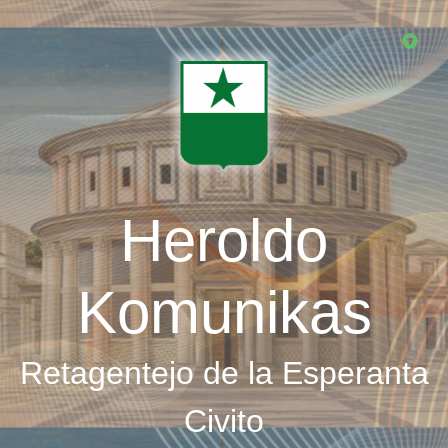
Skip
to
main
content
Heroldo
Komunikas
Retagentejo de la Esperanta
Civito