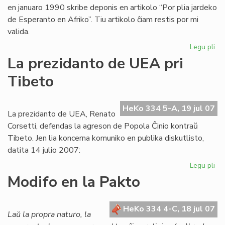
en januaro 1990 skribe deponis en artikolo “Por plia jardeko
de Esperanto en Afriko”. Tiu artikolo ĉiam restis por mi
valida.
Legu pli
pri
Ba
La prezidanto de UEA pri
pri
Tibeto
Afr
UE
raj
HeKo 334 5-A, 19 jul 07
se
La prezidanto de UEA, Renato
ne
Corsetti, defendas la agreson de Popola Ĉinio kontraŭ
pr
Tibeto. Jen lia koncerna komuniko en publika diskutlisto,
datita 14 julio 2007:
Legu pli
pri
La
Modifo en la Pakto
pr
de
UE
HeKo 334 4-C, 18 jul 07
Laŭ la propra naturo, la
pri