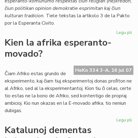
esperanto-komunumo respektas ĉiun religian (ne)kredon,
Ti
ĉiun politikan opinion demokratie esprimitan kaj ĉiun
kulturan tradicion.
Tiele tekstas la artikolo 3 de la Pakto
por la Esperanta Civito.
Legu pli
pri
Mo
Kien la afrika esperanto-
en
movado?
la
Pa
HeKo 334 3-A, 16 jul 07
Ĉiam Afriko estas grundo de
eksperimento, kaj ĉiam tiuj eksperimentoj donas proﬁton ne
al Afriko, sed al la eksperimentantoj. Kion tiu ĉi celas, certe
tio estas ne la bono de Afriko, sed kontentigo de propraj
ambicioj. Kio nun okazas en la E-movado afrika, tio neniun
dubigas.
Legu pli
pri
Ki
Katalunoj dementas
la