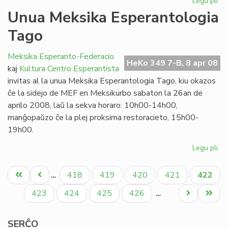
Legu pli
pri
Ap
Unua Meksika Esperantologia
en
Tago
Ipe
Meksika Esperanto-Federacio
HeKo 349 7-B, 8 apr 08
kaj
Kultura Centro Esperantista
invitas al la unua Meksika Esperantologia Tago, kiu okazos
ĉe la sidejo de MEF en Meksikurbo sabaton la 26an de
aprilo 2008, laŭ la sekva horaro: 10h00-14h00,
manĝopaŭzo ĉe la plej proksima restoracieto, 15h00-
19h00.
Legu pli
pri
Un
Pagination
Me
Unua
Antaŭa
Paĝo
Paĝo
Paĝo
Paĝo
Aktual
418
419
420
421
422
…
Es
paĝo
paĝo
paĝo
Ta
Paĝo
Paĝo
Paĝo
Paĝo
Next
Last
423
424
425
426
…
page
page
SERĈO