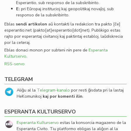
Esperantio, sub responso de la subskribinto.
E:
pri Eŭropaj institucioj kaj geopolitikaj novaĵoj, sub
responso de la subskribinto.
Eblas
sendi
artikolon
aŭ kontakti la redakcion tra
pakto
[ĉe]
esperantio
.
net
(pakto[at]esperantio[dot]net)
. Publikigo estas
rajto por esperantaj civitanoj kaj paktintaj establoj, laŭdiskrecia
por la ceteraj.
Eblas donaci monon por subteni nin pere de
Esperanta
Kulturservo
.
RSS-servo
TELEGRAM
Aliĝu al la
Telegram-kanalo
por resti ĝisdata pri la lastaj
HeKomunikoj
kaj por komenti ilin
.
ESPERANTA KULTURSERVO
Esperanta Kulturservo
estas la konsorcia magazeno de la
Esperanta Civito. Tiu platformo ebligas la aliĝon al la