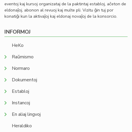
eventoj kaj kursoj organizataj de la paktintaj establoj, aĉeton de
eldonaĵoj, abonon al revuoj kaj multe pli. Vizitu ĝin tuj por
konatiĝi kun la aktivaĵoj kaj eldonaj novaĵoj de la konsorcio.
INFORMOJ
HeKo
Raŭmismo
Normaro
Dokumentoj
Establoj
Instancoj
En aliaj lingvoj
Heraldiko