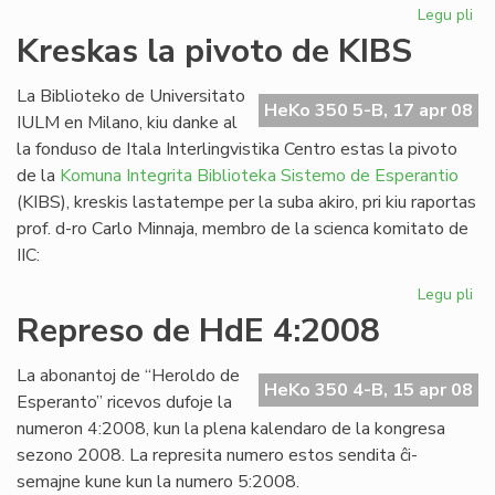
Legu pli
pri
La
Kreskas la pivoto de KIBS
Es
PE
La Biblioteko de Universitato
as
HeKo 350 5-B, 17 apr 08
IULM en Milano, kiu danke al
en
la fonduso de Itala Interlingvistika Centro estas la pivoto
Vil
de la
Komuna Integrita Biblioteka Sistemo de Esperantio
(KIBS), kreskis lastatempe per la suba akiro, pri kiu raportas
prof. d-ro Carlo Minnaja, membro de la scienca komitato de
IIC:
Legu pli
pri
Kr
Represo de HdE 4:2008
la
piv
La abonantoj de “Heroldo de
de
HeKo 350 4-B, 15 apr 08
Esperanto” ricevos dufoje la
KI
numeron 4:2008, kun la plena kalendaro de la kongresa
sezono 2008. La represita numero estos sendita ĉi-
semajne kune kun la numero 5:2008.