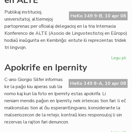
en ALTE
AL
Publikaj institucioj,
HeKo 349 9-B, 10 apr 08
universitatoj, altlernejoj
partoprenas per oﬁcialaj delegacioj en la tria Internacia
Konferenco de ALTE (Asocio de Lingvotestistoj en Eŭropo)
hodiaŭ inaŭgurita en Kembriĝo: entute ili reprezentas tridek
tri lingvojn.
Legu pli
pri
KC
Apokrife en Ipernity
re
es
C-ano Giorgio Silfer informas
en
HeKo 349 8-A, 10 apr 08
ke la paĝo kiu aperas sub lia
AL
nomo kaj kun lia foto en Ipernity estas apokrifa. Li
neniam mendis paĝon en Ipernity, nek intencas tion fari: li eĉ
malkonsilas tion al ĉiu esperantlingvano, konsiderante la
malseriozecon de la retejo, kontraŭ kies responsuloj li sin
rezervas la rajton fari denuncon.