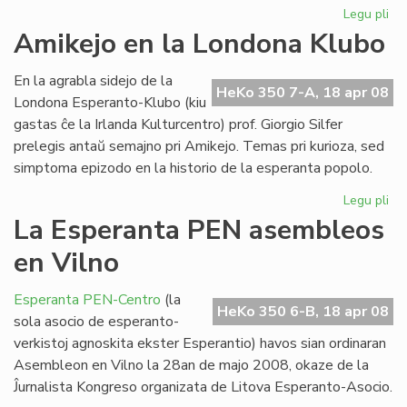
Legu pli
pri
En
Amikejo en la Londona Klubo
Lit
un
En la agrabla sidejo de la
ko
HeKo 350 7-A, 18 apr 08
Londona Esperanto-Klubo (kiu
gastas ĉe la Irlanda Kulturcentro) prof. Giorgio Silfer
prelegis antaŭ semajno pri Amikejo. Temas pri kurioza, sed
simptoma epizodo en la historio de la esperanta popolo.
Legu pli
pri
Am
La Esperanta PEN asembleos
en
en Vilno
la
Lo
Kl
Esperanta PEN-Centro
(la
HeKo 350 6-B, 18 apr 08
sola asocio de esperanto-
verkistoj agnoskita ekster Esperantio) havos sian ordinaran
Asembleon en Vilno la 28an de majo 2008, okaze de la
Ĵurnalista Kongreso organizata de Litova Esperanto-Asocio.