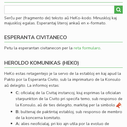
Serĉu per (fragmento de) teksto aŭ HeKo-kodo. Minuskloj kaj
majuskloj egalas. Esperantaj literoj ankaŭ en x-formato.
ESPERANTA CIVITANECO
Petu la esperantan civitanecon per la
reta formularo
.
HEROLDO KOMUNIKAS (HEKO)
HeKo estas retagentejo je la servo de la establoj en kaj apud la
Pakto por la Esperanta Civito, sub la imprimaturo de la Konsulo
aŭ delegito. La informoj estas:
C:
oﬁcialaj de la Civitaj instancoj, kiuj esprimas la oﬁcialan
starpunkton de la Civito pri specifa temo, sub responso de
la Konsulo, aŭ de ties delegito, markitaj per la simbolo
.
B:
bultenaj de paktintaj establoj, sub responso de membro
de la koncerna komitato.
A:
alies neoﬁcialaj, pri kio ajn utila por la evoluo de