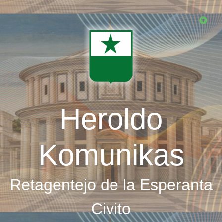
Skip
to
main
content
Heroldo
Komunikas
Retagentejo de la Esperanta
Civito