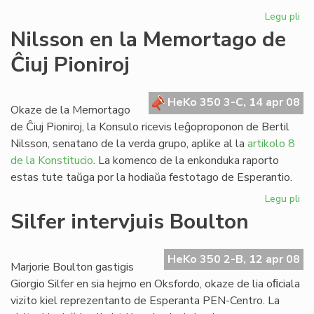
Legu pli
pri
Re
Nilsson en la Memortago de
de
Ĉiuj Pioniroj
Hd
4:
HeKo 350 3-C, 14 apr 08
Okaze de la Memortago
de Ĉiuj Pioniroj, la Konsulo ricevis leĝoproponon de Bertil
Nilsson, senatano de la verda grupo, aplike al la
artikolo 8
de la Konstitucio
. La komenco de la enkonduka raporto
estas tute taŭga por la hodiaŭa festotago de Esperantio.
Legu pli
pri
Ni
Silfer intervjuis Boulton
en
la
Me
HeKo 350 2-B, 12 apr 08
Marjorie Boulton gastigis
de
Giorgio Silfer en sia hejmo en Oksfordo, okaze de lia oﬁciala
Ĉiu
vizito kiel reprezentanto de Esperanta PEN-Centro. La
Pio