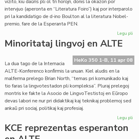
vizito, kiu daŭris pli ol tri horojn, donis la okazon por
intervjuo (aperonta en “Literatura Foiro”) kaj por interparolo
pri la kandidatigo de d-ino Boulton al la literatura Nobel-
premio, fare de la Esperanta PEN.
Legu pli
pri
Sil
Minoritataj lingvoj en ALTE
int
Bo
HeKo 350 1-B, 11 apr 08
La dua tago de la Internacia
ALTE-Konferenco konﬁrmis la unuan. Kiel aludis en la
malferma prelego Brian North, “temas pri komunikado kaj
tio faras la lingvotestadon pli kompleksa”. Pluraj prelegoj
montris ke fakte la Asocio de LingvoTestistoj en Eŭropo
devas labori ne nur pri didaktikaj kaj teknikaj problemoj sed
ankaŭ pri sociaj, politikaj kaj profesiaj.
Legu pli
pri
Min
KCE reprezentas esperanton
lin
en