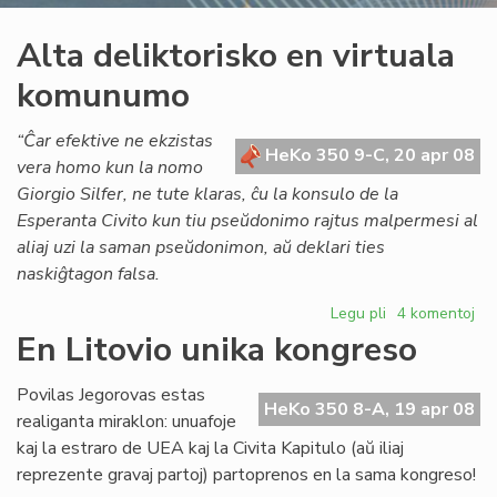
Alta deliktorisko en virtuala
komunumo
“Ĉar efektive ne ekzistas
HeKo 350 9-C, 20 apr 08
vera homo kun la nomo
Giorgio Silfer, ne tute klaras, ĉu la konsulo de la
Esperanta Civito kun tiu pseŭdonimo rajtus malpermesi al
aliaj uzi la saman pseŭdonimon, aŭ deklari ties
naskiĝtagon falsa.
Legu pli
pri
4 komentoj
Alta
En Litovio unika kongreso
deliktorisko
en
Povilas Jegorovas estas
virtuala
HeKo 350 8-A, 19 apr 08
realiganta miraklon: unuafoje
komunumo
kaj la estraro de UEA kaj la Civita Kapitulo (aŭ iliaj
reprezente gravaj partoj) partoprenos en la sama kongreso!