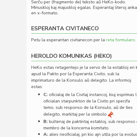
Serĉu per (fragmento de) teksto aŭ HeKo-kodo.
Minuskloj kaj majuskloj egalas. Esperantaj literoj ank
en x-formato.
ESPERANTA CIVITANECO
Petu la esperantan civitanecon per la
reta formularo
.
HEROLDO KOMUNIKAS (HEKO)
HeKo estas retagentejo je la servo de la establoj en 
apud la Pakto por la Esperanta Civito, sub la
imprimaturo de la Konsulo aŭ delegito. La informoj
estas:
C:
oﬁcialaj de la Civitaj instancoj, kiuj esprimas 
oﬁcialan starpunkton de la Civito pri specifa
temo, sub responso de la Konsulo, aŭ de ties
delegito, markitaj per la simbolo
.
B:
bultenaj de paktintaj establoj, sub responso
membro de la koncerna komitato.
A:
alies neoﬁcialaj, pri kio ajn utila por la evolu