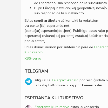
de Esperantio, sub responso de la subskribinto.
E:
pri Eŭropaj institucioj kaj geopolitikaj novaĵoj
sub responso de la subskribinto.
Eblas
sendi
artikolon
aŭ kontakti la redakcion
tra
pakto
[ĉe]
esperantio
.
net
(pakto[at]esperantio[dot]net)
. Publikigo estas rajto 
esperantaj civitanoj kaj paktintaj establoj, laŭdiskrecia
por la ceteraj.
Eblas donaci monon por subteni nin pere de
Esperant
Kulturservo
.
RSS-servo
TELEGRAM
Aliĝu al la
Telegram-kanalo
por resti ĝisdata p
la lastaj HeKomunikoj
kaj por komenti ilin
.
ESPERANTA KULTURSERVO
Esperanta Kulturservo
estas la konsorcia