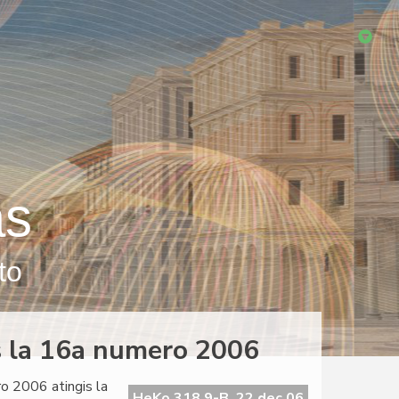
as
to
s la 16a numero 2006
o 2006 atingis la
HeKo 318 9-B, 22 dec 06