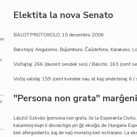
,
Elektita la nova Senato
BALOTPROTOKOLO, 15 decembro 2006
por
Balotejoj: Angulemo, Buĵumburo, Ĉaŭdefono, Karakaso, L
a
Voĉrajtaj: 266 (ducent sesdek ses) / Balotis: 163 (cent 
Voĉoj validaj: 159 (cent kvindek nau, el kiuj sindetenaj: 6 
"Persona non grata" marĝeni
ri
László Szilvási (persona non grata, ĉe la Esperanta Civito,
kalumnioj kiujn li disvastigis pri ĝi) eksiĝis de Hungaria Esp
kiel afergvidanto, kaj de naŭ monatoj kiel estrarano. La e