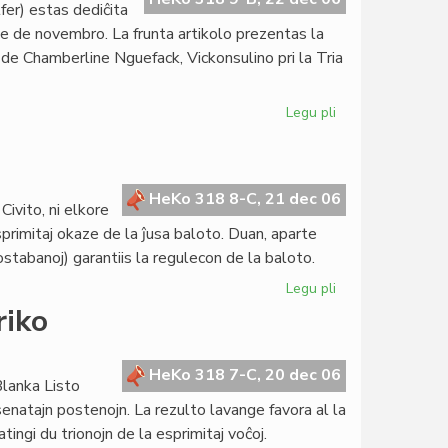
lfer) estas dediĉita
ﬁne de novembro. La frunta artikolo prezentas la
 de Chamberline Nguefack, Vickonsulino pri la Tria
Legu pli
pri
Heroldo
de
Esperanto:
aperis
HeKo 318 8-C, 21 dec 06
Civito, ni elkore
la
rimitaj okaze de la ĵusa baloto. Duan, aparte
16a
ostabanoj) garantiis la regulecon de la baloto.
numero
2006
Legu pli
pri
Konsula
riko
saluto
HeKo 318 7-C, 20 dec 06
Blanka Listo
 senatajn postenojn. La rezulto lavange favora al la
ngi du trionojn de la esprimitaj voĉoj.