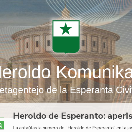
eroldo Komunik
etagentejo de la Esperanta Civi
Heroldo de Esperanto: aperi
La antaŭlasta numero de “Heroldo de Esperanto” en la jar