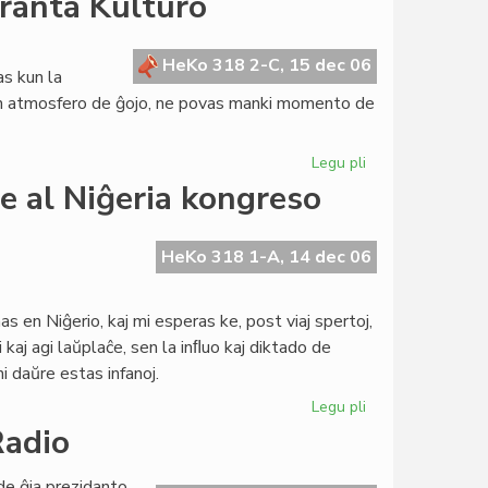
eranta Kulturo
ol
50%
partoprenis
HeKo 318 2-C, 15 dec 06
as kun la
en
n atmosfero de ĝojo, ne povas manki momento de
la
elektoj
Legu pli
pri
Deklaro
e al Niĝeria kongreso
je
la
Tago
HeKo 318 1-A, 14 dec 06
de
la
s en Niĝerio, kaj mi esperas ke, post viaj spertoj,
Esperanta
kaj agi laŭplaĉe, sen la inﬂuo kaj diktado de
Kulturo
ni daŭre estas infanoj.
Legu pli
pri
Saluto
Radio
de
prezidanto
de ĝia prezidanto