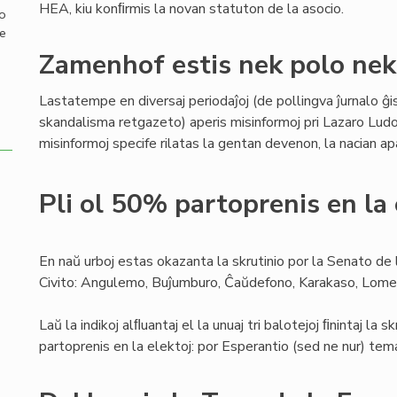
HEA, kiu konﬁrmis la novan statuton de la asocio.
mo
de
Zamenhof estis nek polo nek
Lastatempe en diversaj periodaĵoj (de pollingva ĵurnalo ĝ
skandalisma retgazeto) aperis misinformoj pri Lazaro Lud
misinformoj specife rilatas la gentan devenon, la nacian 
Pli ol 50% partoprenis en la 
En naŭ urboj estas okazanta la skrutinio por la Senato de
Civito: Angulemo, Buĵumburo, Ĉaŭdefono, Karakaso, Lome
Laŭ la indikoj alﬂuantaj el la unuaj tri balotejoj ﬁnintaj la s
partoprenis en la elektoj: por Esperantio (sed ne nur) tema