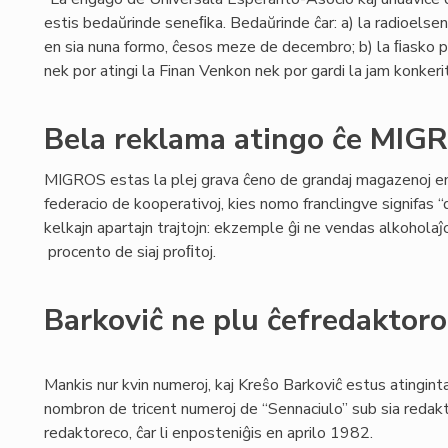
estis bedaŭrinde seneﬁka. Bedaŭrinde ĉar: a) la radioelse
en sia nuna formo, ĉesos meze de decembro; b) la ﬁasko 
nek por atingi la Finan Venkon nek por gardi la jam konkerita
Bela reklama atingo ĉe MIG
MIGROS estas la plej grava ĉeno de grandaj magazenoj en 
federacio de kooperativoj, kies nomo franclingve signifas 
kelkajn apartajn trajtojn: ekzemple ĝi ne vendas alkoholaĵo
procento de siaj proﬁtoj.
Barkoviĉ ne plu ĉefredaktoro
Mankis nur kvin numeroj, kaj Kreŝo Barkoviĉ estus atingint
nombron de tricent numeroj de “Sennaciulo” sub sia redakto
redaktoreco, ĉar li enposteniĝis en aprilo 1982.