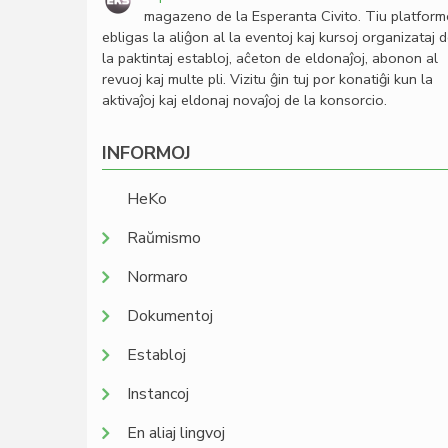
magazeno de la Esperanta Civito. Tiu platfor
ebligas la aliĝon al la eventoj kaj kursoj organizataj 
la paktintaj establoj, aĉeton de eldonaĵoj, abonon al
revuoj kaj multe pli. Vizitu ĝin tuj por konatiĝi kun la
aktivaĵoj kaj eldonaj novaĵoj de la konsorcio.
INFORMOJ
HeKo
Raŭmismo
Normaro
Dokumentoj
Establoj
Instancoj
En aliaj lingvoj