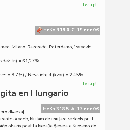
Legu pli
pri
Verda
lavango
en
la
HeKo 318 6-C, 19 dec 06
nigra
Afriko
omeo, Milano, Razgrado, Roterdamo, Varsovio.
sesdek tri) = 61,27%
/ ses = 3,7%) / Nevalidaj: 4 (kvar) = 2,45%
Legu pli
pri
Elektita
gita en Hungario
la
nova
Senato
HeKo 318 5-A, 17 dec 06
 pro diversaj
eranto-Asocio, kiu jam de unu jaro rezignis pri li
ksiĝo okazis post la hieraŭa ĝenerala Kunveno de