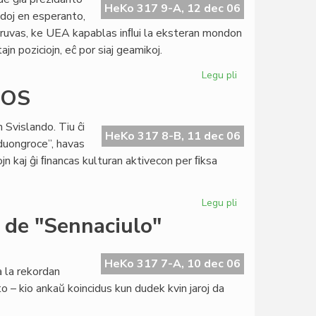
Oguinye
HeKo 317 9-A, 12 dec 06
ndoj en esperanto,
al
pruvas, ke UEA kapablas inﬂui la eksteran mondon
Niĝeria
jn poziciojn, eĉ por siaj geamikoj.
kongreso
Legu pli
pri
Fiaskis
ROS
la
kampanjo
Svislando. Tiu ĉi
ĉe
HeKo 317 8-B, 11 dec 06
“duongroce”, havas
Pola
jn kaj ĝi ﬁnancas kulturan aktivecon per ﬁksa
Radio
Legu pli
pri
Bela
 de "Sennaciulo"
reklama
atingo
ĉe
HeKo 317 7-A, 10 dec 06
a la rekordan
MIGROS
 – kio ankaŭ koincidus kun dudek kvin jaroj da