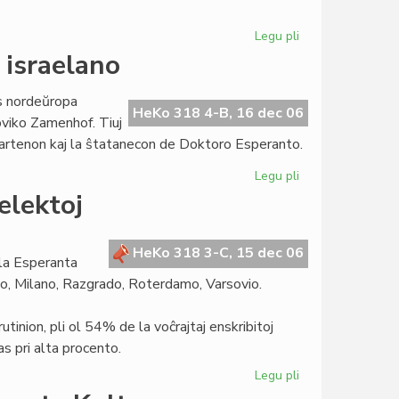
Legu pli
pri
"Persona
 israelano
non
grata"
is nordeŭropa
marĝenigita
HeKo 318 4-B, 16 dec 06
oviko Zamenhof. Tiuj
en
apartenon kaj la ŝtatanecon de Doktoro Esperanto.
Hungario
Legu pli
pri
Zamenhof
elektoj
estis
nek
polo
HeKo 318 3-C, 15 dec 06
 la Esperanta
nek
o, Milano, Razgrado, Roterdamo, Varsovio.
israelano
krutinion, pli ol 54% de la voĉrajtaj enskribitoj
s pri alta procento.
Legu pli
pri
Pli