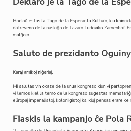
Deklaro je la Tago de la Esp
Hodiaŭ estas la Tago de la Esperanta Kulturo, kiu koincid
datreveno de la naskiĝo de Lazaro Ludoviko Zamenhof. E
malĝojo.
Saluto de prezidanto Oguiny
Karaj amikoj niĝeriaj,
Mi salutas vin okaze de la unua kongreso kiun vi partoprena
vi lernos kiel la temo de la kongreso sugestas memstariĝi 
eŭropaj imperialistoj, koloniigistoj ks, kiuj pensas erare ke 
Fiaskis la kampanjo ĉe Pola 
“La engaĝo de Universala Esperanto-Asocio kaj unuavice 