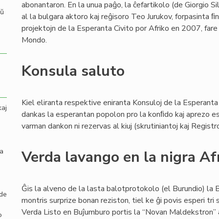
abonantaron. En la unua paĝo, la ĉefartikolo (de Giorgio Si
aŭ
al la bulgara aktoro kaj reĝisoro Teo Jurukov, forpasinta 
projektojn de la Esperanta Civito por Afriko en 2007, fare
Mondo.
Konsula saluto
Kiel eliranta respektive eniranta Konsuloj de la Esperanta 
kaj
dankas la esperantan popolon pro la konﬁdo kaj aprezo esp
varman dankon ni rezervas al kiuj (skrutiniantoj kaj Registr
la
Verda lavango en la nigra Af
Ĝis la alveno de la lasta balotprotokolo (el Burundio) la 
 de
montris surprize bonan reziston, tiel ke ĝi povis esperi tri
Verda Listo en Buĵumburo portis la “Novan Maldekstron” ati
o