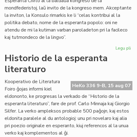
Esperanta Civito al la baldaŭa kongreso de la
mondfederistoj, laŭ invito de la kongreso mem. Akceptante
la inviton, la Konsulo rimarkis ke li “celas kontribui al la
politika debato, nome de la esperanta popolo: oni ne
atendu de mi la kutiman varban paroladeton pri la facileco
kaj tutmondeco de la lingvo”.
Legu pli
pri
La
Historio de la esperanta
Civ
literaturo
inv
de
la
Kooperativo de Literatura
HeKo 336 9-B, 15 aug 07
Mo
Foiro ĝojas informi kiel
eldononto, ke progresas la verkado de “Historio de la
esperanta literaturo”, fare de prof. Carlo Minnaja kaj Giorgio
Silfer. La verko ampleksos probable 500 paĝojn, kaj estos
eldonita paralele al du antologioj: unu pri novelaro kaj alia
pri poezio originale en esperanto, kiuj referencos al la unua
verko kaj komplementos al ĝi.