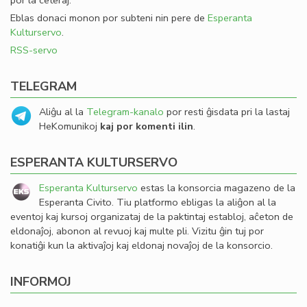
por la ceteraj.
Eblas donaci monon por subteni nin pere de
Esperanta
Kulturservo
.
RSS-servo
TELEGRAM
Aliĝu al la
Telegram-kanalo
por resti ĝisdata pri la lastaj
HeKomunikoj
kaj por komenti ilin
.
ESPERANTA KULTURSERVO
Esperanta Kulturservo
estas la konsorcia magazeno de la
Esperanta Civito. Tiu platformo ebligas la aliĝon al la
eventoj kaj kursoj organizataj de la paktintaj establoj, aĉeton de
eldonaĵoj, abonon al revuoj kaj multe pli. Vizitu ĝin tuj por
konatiĝi kun la aktivaĵoj kaj eldonaj novaĵoj de la konsorcio.
INFORMOJ