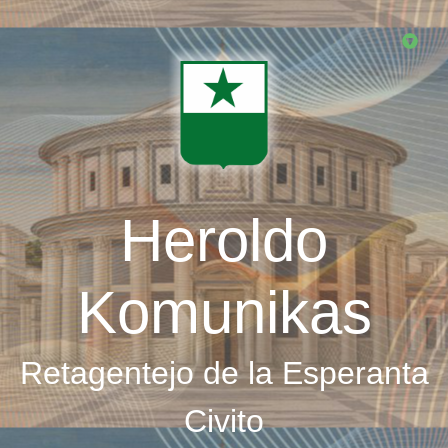
Skip
to
main
content
Heroldo
Komunikas
Retagentejo de la Esperanta
Civito