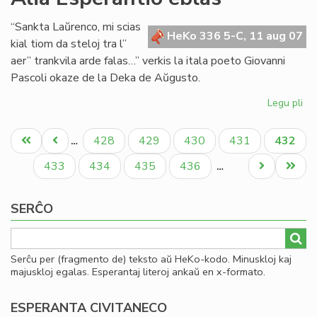
Se
de
“Sankta Laŭrenco, mi scias
la
HeKo 336 5-C, 11 aug 07
kial tiom da steloj tra l”
Es
aer” trankvila arde falas…” verkis la itala poeto Giovanni
Bib
Pascoli okaze de la Deka de Aŭgusto.
20
Legu pli
pri
Ali
Pagination
Es
Unua
Antaŭa
Paĝo
Paĝo
Paĝo
Paĝo
Aktual
428
429
430
431
432
…
eb
paĝo
paĝo
paĝo
Paĝo
Paĝo
Paĝo
Paĝo
Next
Last
433
434
435
436
…
page
page
SERĈO
Serĉu per (fragmento de) teksto aŭ HeKo-kodo. Minuskloj kaj
majuskloj egalas. Esperantaj literoj ankaŭ en x-formato.
ESPERANTA CIVITANECO