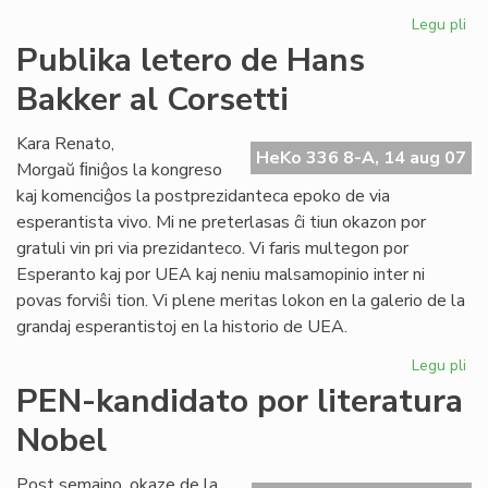
Legu pli
pri
His
Publika letero de Hans
de
Bakker al Corsetti
la
es
lit
Kara Renato,
HeKo 336 8-A, 14 aug 07
Morgaŭ ﬁniĝos la kongreso
kaj komenciĝos la postprezidanteca epoko de via
esperantista vivo. Mi ne preterlasas ĉi tiun okazon por
gratuli vin pri via prezidanteco. Vi faris multegon por
Esperanto kaj por UEA kaj neniu malsamopinio inter ni
povas forviŝi tion. Vi plene meritas lokon en la galerio de la
grandaj esperantistoj en la historio de UEA.
Legu pli
pri
Pub
PEN-kandidato por literatura
let
Nobel
de
Ha
Ba
Post semajno, okaze de la