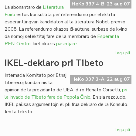
HeKo 337 4-B, 23 aug 07
la
La abonantaro de
Literatura
Se
Foiro
estos konsultita per referendumo por elekti la
esperantlingvan kandidaton al la literatura Nobel-premio
2008. La referendumo okazos ĉi-aŭtune, surbaze de kvino
da nomoj selektitaj fare de la membraro de
Esperanta
PEN-Centro
, kiel okazis
pasintjare
.
Legu pli
pri
PE
IKEL-deklaro pri Tibeto
As
ku
Internacia Komitato por Etnaj
int
HeKo 337 3-A, 22 aug 07
Liberecoj kondamnis la
dec
opinion de la prezidanto de UEA, d-ro Renato Corsetti,
pri
la invado de Tibeto fare de Popola Ĉinio
. En sia rezolucio,
IKEL paŭsas argumentojn el pli frua deklaro de la Konsulo.
Jen la teksto:
Legu pli
pri