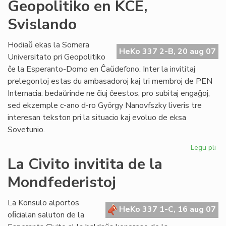
IKE
Geopolitiko en KCE,
de
Svislando
pri
Ti
Hodiaŭ ekas la Somera
HeKo 337 2-B, 20 aug 07
Universitato pri Geopolitiko
ĉe la Esperanto-Domo en Ĉaŭdefono. Inter la invititaj
prelegontoj estas du ambasadoroj kaj tri membroj de PEN
Internacia: bedaŭrinde ne ĉiuj ĉeestos, pro subitaj engaĝoj,
sed ekzemple c-ano d-ro György Nanovfszky liveris tre
interesan tekston pri la situacio kaj evoluo de eksa
Sovetunio.
Legu pli
pri
Geo
La Civito invitita de la
en
Mondfederistoj
KC
Sv
La Konsulo alportos
HeKo 337 1-C, 16 aug 07
oﬁcialan saluton de la