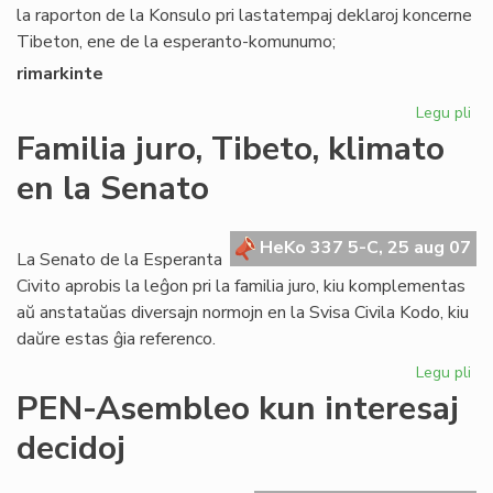
la raporton de la Konsulo pri lastatempaj deklaroj koncerne
Tibeton, ene de la esperanto-komunumo;
rimarkinte
Legu pli
pri
Se
Familia juro, Tibeto, klimato
rez
en la Senato
pri
Ti
HeKo 337 5-C, 25 aug 07
La Senato de la Esperanta
Civito aprobis la leĝon pri la familia juro, kiu komplementas
aŭ anstataŭas diversajn normojn en la Svisa Civila Kodo, kiu
daŭre estas ĝia referenco.
Legu pli
pri
Fam
PEN-Asembleo kun interesaj
jur
decidoj
Tib
kli
en