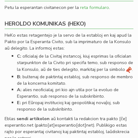
Petu la esperantan civitanecon per la
reta formularo
.
HEROLDO KOMUNIKAS (HEKO)
HeKo estas retagentejo je la servo de la establoj en kaj apud la
Pakto por la Esperanta Civito, sub la imprimaturo de la Konsulo
aŭ delegito. La informoj estas:
C:
oﬁcialaj de la Civitaj instancoj, kiuj esprimas la oﬁcialan
starpunkton de la Civito pri specifa temo, sub responso de
la Konsulo, aŭ de ties delegito, markitaj per la simbolo
.
B:
bultenaj de paktintaj establoj, sub responso de membro
de la koncerna komitato.
A:
alies neoﬁcialaj, pri kio ajn utila por la evoluo de
Esperantio, sub responso de la subskribinto.
E:
pri Eŭropaj institucioj kaj geopolitikaj novaĵoj, sub
responso de la subskribinto.
Eblas
sendi
artikolon
aŭ kontakti la redakcion tra
pakto
[ĉe]
esperantio
.
net
(pakto[at]esperantio[dot]net)
. Publikigo estas
rajto por esperantaj civitanoj kaj paktintaj establoj, laŭdiskrecia