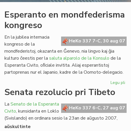
Esperanto en mondfederisma
kongreso
En la jubilea internacia
HeKo 337 7-C, 30 aug 07
kongreso de la
mondfederistoj, okazanta en Ĝenevo, nia lingvo kaj ĝia
kulturo ĉeestis per la
saluta alparolo de la Konsulo
de la
Esperanta Civito, oﬁciale invitita. Aliaj esperantistoj
partoprenas nur el Japanio, kadre de la Oomoto-delegacio.
Legu pli
pri
Es
Senata rezolucio pri Tibeto
en
mo
La
Senato de la Esperanta
ko
HeKo 337 6-C, 27 aug 07
Civito
, kunsidanta en Loklo
(Svislando) en ordinara sesio la 23an de aŭgusto 2007,
aŭskultinte