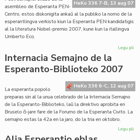
HeKo 336 7-B, 13 aug 07
al
asembleo de Esperanta PEN-
Cor
Centro, estos diskonigita ankaŭ al la publiko la nomo de la
esperantlingva verkisto kiun la Esperanta PEN kandidatigis
al la literatura Nobel-premio 2007, kune kun la itallingva
Umberto Eco.
Legu pli
pri
PE
Internacia Semajno de la
ka
Esperanto-Biblioteko 2007
po
lit
No
HeKo 336 6-C, 12 aug 07
La esperanta popolo
preparas sin al la unua celebrado de la Internacia Semajno
de la Esperanto-Biblioteko, laŭ la direktivo aprobita en
Bruselo ĉi-jare fare de la Forumo de la Esperanta Civito. La
semajno estas la 42a en la jaro, do la tria en oktobro.
Legu pli
pri
Int
Alia Esperantio eblas