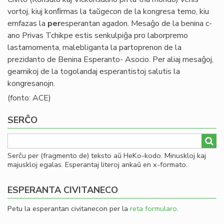
vortoj, kiuj konﬁrmas la taŭgecon de la kongresa temo, kiu
emfazas la
per
esperantan agadon. Mesaĝo de la benina c-
ano Privas Tchikpe estis senkulpiĝa pro laborpremo
lastamomenta, malebliganta la partoprenon de la
prezidanto de Benina Esperanto- Asocio. Per aliaj mesaĝoj,
geamikoj de la togolandaj esperantistoj salutis la
kongresanojn.
(fonto: ACE)
SERĈO
Serĉu per (fragmento de) teksto aŭ HeKo-kodo. Minuskloj kaj
majuskloj egalas. Esperantaj literoj ankaŭ en x-formato.
ESPERANTA CIVITANECO
Petu la esperantan civitanecon per la
reta formularo
.