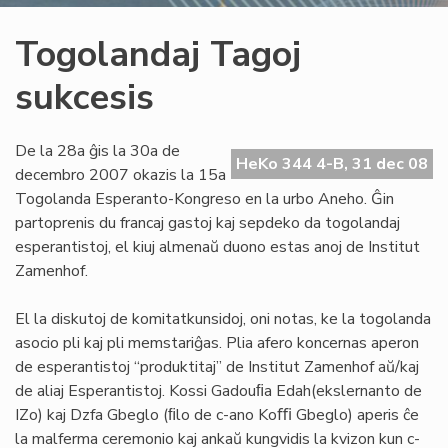
Togolandaj Tagoj
sukcesis
De la 28a ĝis la 30a de
HeKo 344 4-B, 31 dec 08
decembro 2007 okazis la 15a
Togolanda Esperanto-Kongreso en la urbo Aneho. Ĝin
partoprenis du francaj gastoj kaj sepdeko da togolandaj
esperantistoj, el kiuj almenaŭ duono estas anoj de Institut
Zamenhof.
El la diskutoj de komitatkunsidoj, oni notas, ke la togolanda
asocio pli kaj pli memstariĝas. Plia afero koncernas aperon
de esperantistoj “produktitaj” de Institut Zamenhof aŭ/kaj
de aliaj Esperantistoj. Kossi Gadouﬁa Edah(ekslernanto de
IZo) kaj Dzfa Gbeglo (ﬁlo de c-ano Koﬃ Gbeglo) aperis ĉe
la malferma ceremonio kaj ankaŭ kungvidis la kvizon kun c-