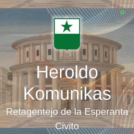
Skip
to
main
content
Heroldo
Komunikas
Retagentejo de la Esperanta
Civito