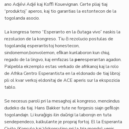
ano Adjévi Adjé kaj Koﬃ Kouevignan. Certe pliaj tiaj
“produktoj” aperos, kaj tio garantias la estontecon de la
togolanda asocio.
La kongresa temo “Esperanto en la ĉiutaga vivo” naskis la
rezolucion de la kongreso. Tiu ĉi rezolucio postulas de
togolandaj esperantistoj honestecon,
sindonemon,bonvolemon, eﬁkan kunlaboron kun chiuj,
regado de la lingvo, kaj emfazas la
per
esperantan agadon.
Palpebla ekzemplo estas verkado de afrikanoj kaj la rolo
de Afrika Centro Esperantista en la eldonado de tiaj libroj:
pli ol kvar verkoj eldonitaj de ACE aperis sur la ekspozicia
tablo.
Se necesus paroli pri la mesaghoj al kongreso, menciindus
dudeko da tiaj. Hans Bakker tute ne forgesis siajn geﬁlojn
togolandajn. Li kuraĝigis ilin daŭrigi la laborojn en tuta
sendependeco, kalkulante je propraj fortoj. El la Esperanta
Civito (Konsulo kaj Vickonsulino pri la tria mondo) venis