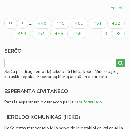
Legu pli
pri
Gio
Pagination
Sil
Unua
Antaŭa
Paĝo
Paĝo
Paĝo
Paĝo
Aktual
448
449
450
451
452
…
la
paĝo
paĝo
paĝo
la
Paĝo
Paĝo
Paĝo
Paĝo
Next
Last
453
454
455
456
…
Ko
page
page
SERĈO
Serĉu per (fragmento de) teksto aŭ HeKo-kodo. Minuskloj kaj
majuskloj egalas. Esperantaj literoj ankaŭ en x-formato.
ESPERANTA CIVITANECO
Petu la esperantan civitanecon per la
reta formularo
.
HEROLDO KOMUNIKAS (HEKO)
HeKo estas retagentejo je la servo de la establoj en kaj apud la