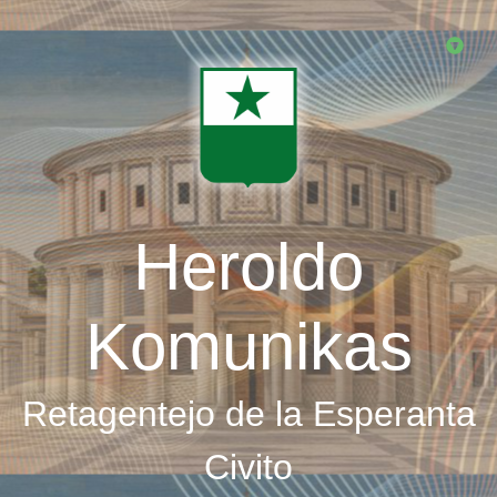
Skip
to
main
content
Heroldo
Komunikas
Retagentejo de la Esperanta
Civito