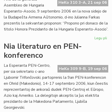
HeKo 310 3-A, 21 sep 06
Int
Asembleo de Hungaria
Esperanto-Asocio, 9 septembro 2006 en la nova sidejo de
la Budapeŝta Armena Aŭtonomio, d-ino Julianna Farkas
prezentis la sekvantan proponon: “Propono pri donaco de la
titolo Honora Prezidanto de la Hungaria Esperanto-Asocio”.
Legu pli
pri
Hu
Nia literaturo en PEN-
Es
konferenco
Aso
Du
ho
La Esperanta PEN-Centro,
HeKo 309 9-B, 19 sep 06
pr
per sia sekretario c-ano
Ljubomir Trifonĉovski, partoprenis la 9an PEN-konferencon
en Ohrid (Makedonio), 14-17 septembro 2006, kiun ĉeestis
reprezentantoj de ankoraŭ dudek PEN-Centroj el Eŭropo,
Azio kaj Ameriko. La delegitojn akceptis la ĵus elektita
prezidanto de la Makedona Parlamento, Ljubiŝa
Georgievski.