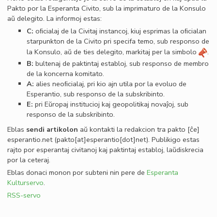
Pakto por la Esperanta Civito, sub la imprimaturo de la Konsulo
aŭ delegito. La informoj estas:
C:
oﬁcialaj de la Civitaj instancoj, kiuj esprimas la oﬁcialan
starpunkton de la Civito pri specifa temo, sub responso de
la Konsulo, aŭ de ties delegito, markitaj per la simbolo
.
B:
bultenaj de paktintaj establoj, sub responso de membro
de la koncerna komitato.
A:
alies neoﬁcialaj, pri kio ajn utila por la evoluo de
Esperantio, sub responso de la subskribinto.
E:
pri Eŭropaj institucioj kaj geopolitikaj novaĵoj, sub
responso de la subskribinto.
Eblas
sendi
artikolon
aŭ kontakti la redakcion tra
pakto
[ĉe]
esperantio
.
net
(pakto[at]esperantio[dot]net)
. Publikigo estas
rajto por esperantaj civitanoj kaj paktintaj establoj, laŭdiskrecia
por la ceteraj.
Eblas donaci monon por subteni nin pere de
Esperanta
Kulturservo
.
RSS-servo