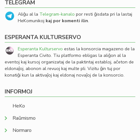
TELEGRAM
Aliĝu al la
Telegram-kanalo
por resti ĝisdata pri la lastaj
HeKomunikoj
kaj por komenti ilin
.
ESPERANTA KULTURSERVO
Esperanta Kulturservo
estas la konsorcia magazeno de la
Esperanta Civito. Tiu platformo ebligas la aliĝon al la
eventoj kaj kursoj organizataj de la paktintaj establoj, aĉeton de
eldonaĵoj, abonon al revuoj kaj multe pli. Vizitu ĝin tuj por
konatiĝi kun la aktivaĵoj kaj eldonaj novaĵoj de la konsorcio.
INFORMOJ
HeKo
Raŭmismo
Normaro