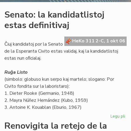
Senato: la kandidatlistoj
estas definitivaj
HeKo 311 2-C, 1 okt 06
Ĉiuj kandidatoj por la Senato
de la Esperanta Civito estas validaj, kaj la kandidatlistoj
estas nun oﬁcialaj.
Ruĝa Listo
(simbolo: globuso kun serpo kaj martelo; slogano: Por
Civito fondita sur la laboristaro):
1. Dieter Rooke (Germanio, 1948)
2. Mayra Núñez Hernández (Kubo, 1959)
3. Antoine K. Kouablan (Eburio, 1967)
Legu pli
pri
Se
Renovigita la retejo de la
la