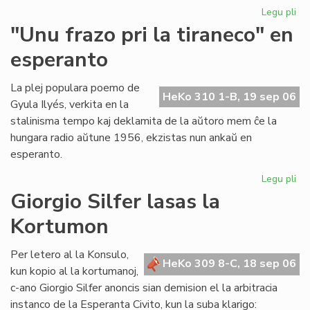
Legu pli
pri
Ni
"Unu frazo pri la tiraneco" en
lit
esperanto
en
PE
ko
La plej populara poemo de
HeKo 310 1-B, 19 sep 06
Gyula Ilyés, verkita en la
stalinisma tempo kaj deklamita de la aŭtoro mem ĉe la
hungara radio aŭtune 1956, ekzistas nun ankaŭ en
esperanto.
Legu pli
pri
"U
Giorgio Silfer lasas la
fra
Kortumon
pri
la
tir
Per letero al la Konsulo,
HeKo 309 8-C, 18 sep 06
en
kun kopio al la kortumanoj,
es
c-ano Giorgio Silfer anoncis sian demision el la arbitracia
instanco de la Esperanta Civito, kun la suba klarigo: