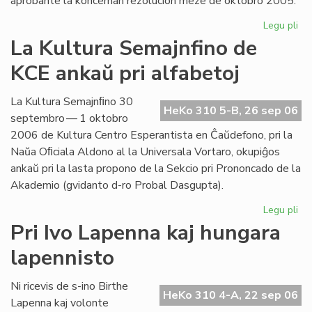
aprobante la koncernan rezolucion meze de oktobro 2005.
Legu pli
pri
Int
La Kultura Semajnfino de
Ta
KCE ankaŭ pri alfabetoj
de
la
Es
La Kultura Semajnﬁno 30
HeKo 310 5-B, 26 sep 06
Bib
septembro — 1 oktobro
2006 de Kultura Centro Esperantista en Ĉaŭdefono, pri la
Naŭa Oﬁciala Aldono al la Universala Vortaro, okupiĝos
ankaŭ pri la lasta propono de la Sekcio pri Prononcado de la
Akademio (gvidanto d-ro Probal Dasgupta).
Legu pli
pri
La
Pri Ivo Lapenna kaj hungara
Kul
lapennisto
Se
de
KC
Ni ricevis de s-ino Birthe
HeKo 310 4-A, 22 sep 06
an
Lapenna kaj volonte