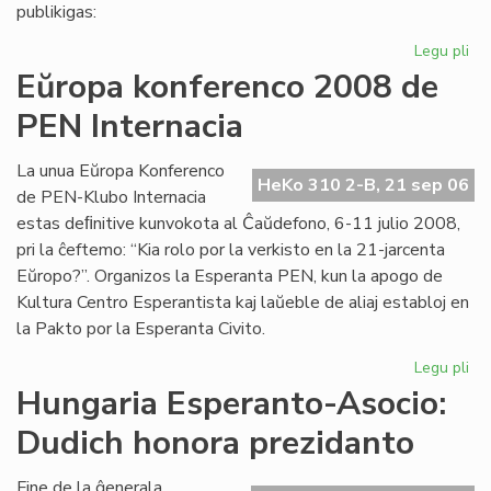
pri
publikigas:
alf
Legu pli
pri
Pri
Eŭropa konferenco 2008 de
Ivo
PEN Internacia
La
kaj
hu
La unua Eŭropa Konferenco
HeKo 310 2-B, 21 sep 06
la
de PEN-Klubo Internacia
estas deﬁnitive kunvokota al Ĉaŭdefono, 6-11 julio 2008,
pri la ĉeftemo: “Kia rolo por la verkisto en la 21-jarcenta
Eŭropo?”. Organizos la Esperanta PEN, kun la apogo de
Kultura Centro Esperantista kaj laŭeble de aliaj establoj en
la Pakto por la Esperanta Civito.
Legu pli
pri
Eŭ
Hungaria Esperanto-Asocio:
ko
Dudich honora prezidanto
20
de
PE
Fine de la ĝenerala