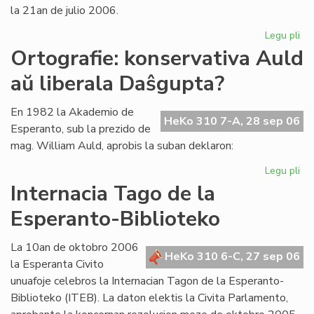
la 21an de julio 2006.
Legu pli
pri
La
Ortografie: konservativa Auld
Li
aŭ liberala Daŝgupta?
Ko
pr
po
En 1982 la Akademio de
HeKo 310 7-A, 28 sep 06
ofi
Esperanto, sub la prezido de
mag. William Auld, aprobis la suban deklaron:
Legu pli
pri
Ort
Internacia Tago de la
ko
Esperanto-Biblioteko
Au
aŭ
lib
La 10an de oktobro 2006
HeKo 310 6-C, 27 sep 06
Da
la Esperanta Civito
unuafoje celebros la Internacian Tagon de la Esperanto-
Biblioteko (ITEB). La daton elektis la Civita Parlamento,