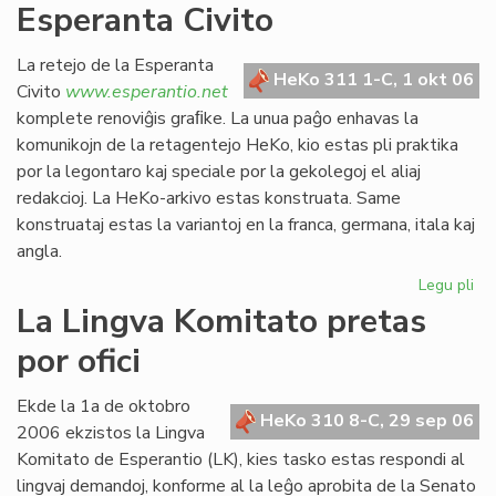
Esperanta Civito
kan
es
def
La retejo de la Esperanta
HeKo 311 1-C, 1 okt 06
Civito
www.esperantio.net
komplete renoviĝis graﬁke. La unua paĝo enhavas la
komunikojn de la retagentejo HeKo, kio estas pli praktika
por la legontaro kaj speciale por la gekolegoj el aliaj
redakcioj. La HeKo-arkivo estas konstruata. Same
konstruataj estas la variantoj en la franca, germana, itala kaj
angla.
Legu pli
pri
Re
La Lingva Komitato pretas
la
por ofici
ret
de
la
Ekde la 1a de oktobro
HeKo 310 8-C, 29 sep 06
Es
2006 ekzistos la Lingva
Civ
Komitato de Esperantio (LK), kies tasko estas respondi al
lingvaj demandoj, konforme al la leĝo aprobita de la Senato