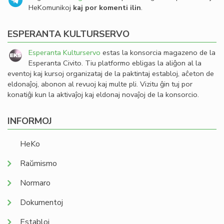
HeKomunikoj
kaj por komenti ilin
.
ESPERANTA KULTURSERVO
Esperanta Kulturservo
estas la konsorcia magazeno de la
Esperanta Civito. Tiu platformo ebligas la aliĝon al la
eventoj kaj kursoj organizataj de la paktintaj establoj, aĉeton de
eldonaĵoj, abonon al revuoj kaj multe pli. Vizitu ĝin tuj por
konatiĝi kun la aktivaĵoj kaj eldonaj novaĵoj de la konsorcio.
INFORMOJ
HeKo
Raŭmismo
Normaro
Dokumentoj
Establoj