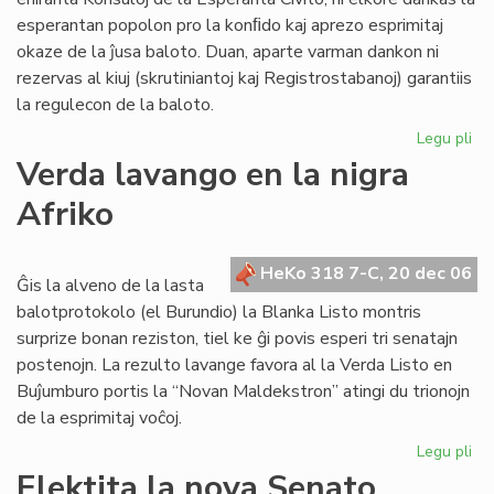
16
esperantan popolon pro la konﬁdo kaj aprezo esprimitaj
nu
okaze de la ĵusa baloto. Duan, aparte varman dankon ni
20
rezervas al kiuj (skrutiniantoj kaj Registrostabanoj) garantiis
la regulecon de la baloto.
Legu pli
pri
Ko
Verda lavango en la nigra
sal
Afriko
HeKo 318 7-C, 20 dec 06
Ĝis la alveno de la lasta
balotprotokolo (el Burundio) la Blanka Listo montris
surprize bonan reziston, tiel ke ĝi povis esperi tri senatajn
postenojn. La rezulto lavange favora al la Verda Listo en
Buĵumburo portis la “Novan Maldekstron” atingi du trionojn
de la esprimitaj voĉoj.
Legu pli
pri
Ve
Elektita la nova Senato