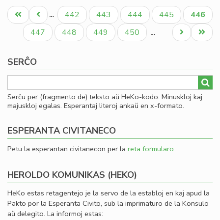
Pagination
ne
Unua
Antaŭa
Paĝo
Paĝo
Paĝo
Paĝo
Aktual
442
443
444
445
446
…
plu
paĝo
paĝo
paĝo
ĉe
Paĝo
Paĝo
Paĝo
Paĝo
Next
Last
447
448
449
450
…
de
page
page
"S
SERĈO
Serĉu per (fragmento de) teksto aŭ HeKo-kodo. Minuskloj kaj
majuskloj egalas. Esperantaj literoj ankaŭ en x-formato.
ESPERANTA CIVITANECO
Petu la esperantan civitanecon per la
reta formularo
.
HEROLDO KOMUNIKAS (HEKO)
HeKo estas retagentejo je la servo de la establoj en kaj apud la
Pakto por la Esperanta Civito, sub la imprimaturo de la Konsulo
aŭ delegito. La informoj estas: