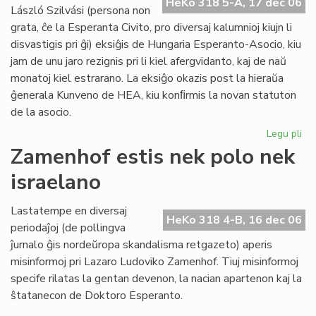
HeKo 318 5-A, 17 dec 06
László Szilvási (persona non
grata, ĉe la Esperanta Civito, pro diversaj kalumnioj kiujn li
disvastigis pri ĝi) eksiĝis de Hungaria Esperanto-Asocio, kiu
jam de unu jaro rezignis pri li kiel afergvidanto, kaj de naŭ
monatoj kiel estrarano. La eksiĝo okazis post la hieraŭa
ĝenerala Kunveno de HEA, kiu konﬁrmis la novan statuton
de la asocio.
Legu pli
pri
"P
Zamenhof estis nek polo nek
no
israelano
gra
ma
en
Lastatempe en diversaj
HeKo 318 4-B, 16 dec 06
Hu
periodaĵoj (de pollingva
ĵurnalo ĝis nordeŭropa skandalisma retgazeto) aperis
misinformoj pri Lazaro Ludoviko Zamenhof. Tiuj misinformoj
specife rilatas la gentan devenon, la nacian apartenon kaj la
ŝtatanecon de Doktoro Esperanto.