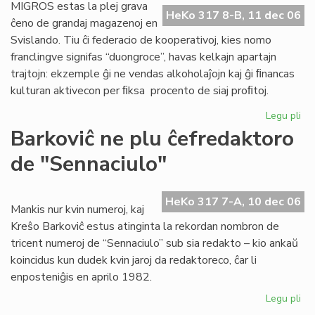
Po
MIGROS estas la plej grava
HeKo 317 8-B, 11 dec 06
Ra
ĉeno de grandaj magazenoj en
Svislando. Tiu ĉi federacio de kooperativoj, kies nomo
franclingve signifas “duongroce”, havas kelkajn apartajn
trajtojn: ekzemple ĝi ne vendas alkoholaĵojn kaj ĝi ﬁnancas
kulturan aktivecon per ﬁksa procento de siaj proﬁtoj.
Legu pli
pri
Be
Barkoviĉ ne plu ĉefredaktoro
re
de "Sennaciulo"
ati
ĉe
MI
HeKo 317 7-A, 10 dec 06
Mankis nur kvin numeroj, kaj
Kreŝo Barkoviĉ estus atinginta la rekordan nombron de
tricent numeroj de “Sennaciulo” sub sia redakto – kio ankaŭ
koincidus kun dudek kvin jaroj da redaktoreco, ĉar li
enposteniĝis en aprilo 1982.
Legu pli
pri
Bar