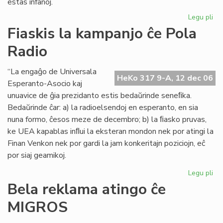
estas infanoj.
Legu pli
pri
Sa
Fiaskis la kampanjo ĉe Pola
de
Radio
pr
Og
al
“La engaĝo de Universala
HeKo 317 9-A, 12 dec 06
Niĝ
Esperanto-Asocio kaj
ko
unuavice de ĝia prezidanto estis bedaŭrinde seneﬁka.
Bedaŭrinde ĉar: a) la radioelsendoj en esperanto, en sia
nuna formo, ĉesos meze de decembro; b) la ﬁasko pruvas,
ke UEA kapablas inﬂui la eksteran mondon nek por atingi la
Finan Venkon nek por gardi la jam konkeritajn poziciojn, eĉ
por siaj geamikoj.
Legu pli
pri
Fia
Bela reklama atingo ĉe
la
MIGROS
ka
ĉe