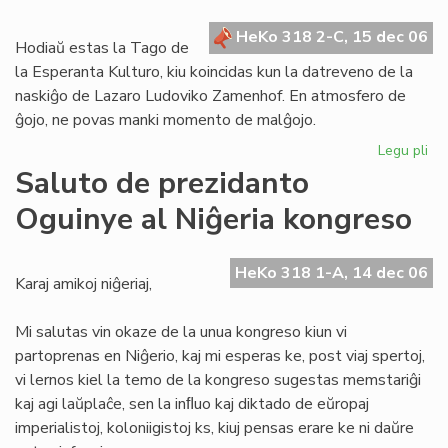
en
HeKo 318 2-C, 15 dec 06
la
Hodiaŭ estas la Tago de
ele
la Esperanta Kulturo, kiu koincidas kun la datreveno de la
naskiĝo de Lazaro Ludoviko Zamenhof. En atmosfero de
ĝojo, ne povas manki momento de malĝojo.
Legu pli
pri
De
Saluto de prezidanto
je
Oguinye al Niĝeria kongreso
la
Ta
de
HeKo 318 1-A, 14 dec 06
la
Karaj amikoj niĝeriaj,
Es
Kul
Mi salutas vin okaze de la unua kongreso kiun vi
partoprenas en Niĝerio, kaj mi esperas ke, post viaj spertoj,
vi lernos kiel la temo de la kongreso sugestas memstariĝi
kaj agi laŭplaĉe, sen la inﬂuo kaj diktado de eŭropaj
imperialistoj, koloniigistoj ks, kiuj pensas erare ke ni daŭre