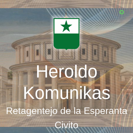
Skip
to
main
content
Heroldo
Komunikas
Retagentejo de la Esperanta
Civito