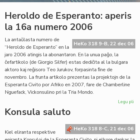
Heroldo de Esperanto: aperis
la 16a numero 2006
La antaŭlasta numero de
HeKo 318 9-B, 22 dec 06
“Heroldo de Esperanto” en la
jaro 2006 atingis la abonantaron. En la unua paĝo, la
ĉefartikolo (de Giorgio Silfer) estas dediĉita al la bulgara
aktoro kaj reĝisoro Teo Jurukov, forpasinta ﬁne de
novembro. La frunta artikolo prezentas la projektojn de la
Esperanta Civito por Afriko en 2007, fare de Chamberline
Nguefack, Vickonsulino pri la Tria Mondo.
Legu pli
pri
He
Konsula saluto
de
Es
ape
HeKo 318 8-C, 21 dec 06
Kiel eliranta respektive
la
eniranta Konsuloj de la Esperanta Civito, ni elkore dankas la