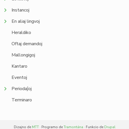
Instancoj
En aliaj lingvoj
Heraldiko
Oftaj demandoj
Mallongigoj
Kantaro
Eventoj
Periodaĵoj
Terminaro
Dizajno de
MTT
· Programo de
Tramontána
· Funkcio de
Drupal