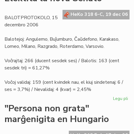
la
en
la
HeKo 318 6-C, 19 dec 06
BALOTPROTOKOLO, 15
nig
decembro 2006
Afr
Balotejoj: Angulemo, Buĵumburo, Ĉaŭdefono, Karakaso,
Lomeo, Milano, Razgrado, Roterdamo, Varsovio.
Voĉrajtaj: 266 (ducent sesdek ses) / Balotis: 163 (cent
sesdek tri) = 61,27%
Voĉoj validaj: 159 (cent kvindek nau, el kiuj sindetenaj: 6 /
ses = 3,7%) / Nevalidaj: 4 (kvar) = 2,45%
Legu pli
pri
Ele
"Persona non grata"
la
marĝenigita en Hungario
no
Se