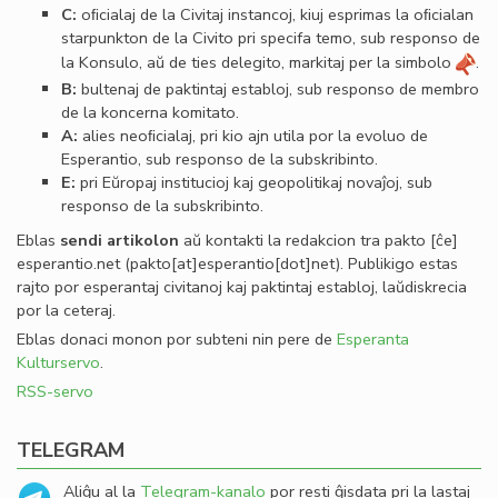
C:
oﬁcialaj de la Civitaj instancoj, kiuj esprimas la oﬁcialan
starpunkton de la Civito pri specifa temo, sub responso de
la Konsulo, aŭ de ties delegito, markitaj per la simbolo
.
B:
bultenaj de paktintaj establoj, sub responso de membro
de la koncerna komitato.
A:
alies neoﬁcialaj, pri kio ajn utila por la evoluo de
Esperantio, sub responso de la subskribinto.
E:
pri Eŭropaj institucioj kaj geopolitikaj novaĵoj, sub
responso de la subskribinto.
Eblas
sendi
artikolon
aŭ kontakti la redakcion tra
pakto
[ĉe]
esperantio
.
net
(pakto[at]esperantio[dot]net)
. Publikigo estas
rajto por esperantaj civitanoj kaj paktintaj establoj, laŭdiskrecia
por la ceteraj.
Eblas donaci monon por subteni nin pere de
Esperanta
Kulturservo
.
RSS-servo
TELEGRAM
Aliĝu al la
Telegram-kanalo
por resti ĝisdata pri la lastaj