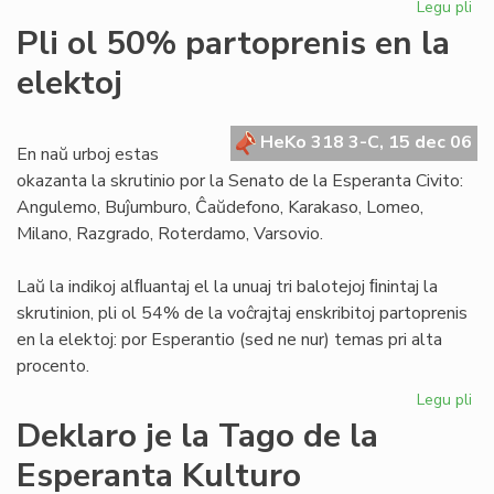
Legu pli
pri
Za
Pli ol 50% partoprenis en la
est
elektoj
ne
po
ne
HeKo 318 3-C, 15 dec 06
isr
En naŭ urboj estas
okazanta la skrutinio por la Senato de la Esperanta Civito:
Angulemo, Buĵumburo, Ĉaŭdefono, Karakaso, Lomeo,
Milano, Razgrado, Roterdamo, Varsovio.
Laŭ la indikoj alﬂuantaj el la unuaj tri balotejoj ﬁnintaj la
skrutinion, pli ol 54% de la voĉrajtaj enskribitoj partoprenis
en la elektoj: por Esperantio (sed ne nur) temas pri alta
procento.
Legu pli
pri
Pli
Deklaro je la Tago de la
ol
Esperanta Kulturo
50
par