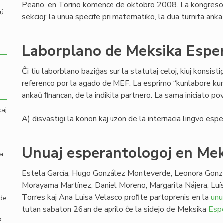
Peano, en Torino komence de oktobro 2008. La kongreso 
aŭ
sekcioj: la unua specife pri matematiko, la dua turnita ankaŭ
Laborplano de Meksika Espe
Ĉi tiu laborblano baziĝas sur la statutaj celoj, kiuj konsist
referenco por la agado de MEF. La esprimo “kunlabore kun”
ankaŭ ﬁnancan, de la indikita partnero. La sama iniciato povas
kaj
A) disvastigi la konon kaj uzon de la internacia lingvo espe
Unuaj esperantologoj en Me
la
Estela García, Hugo González Monteverde, Leonora Gonz
Morayama Martínez, Daniel Moreno, Margarita Nájera, Luí
Torres kaj Ana Luisa Velasco proﬁte partoprenis en la
unu
 de
tutan sabaton 26an de aprilo ĉe la sidejo de Meksika
Esp
o