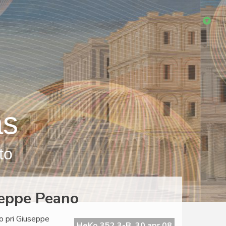
as
to
seppe Peano
so pri Giuseppe
HeKo 352 3-B, 30 apr 08