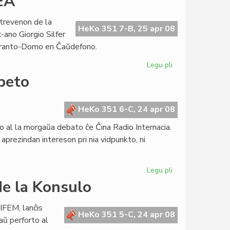
EA
simpozio
kun
trevenon de la
prof.
HeKo 351 7-B, 25 apr 08
ano Giorgio Silfer
Grin
peranto-Domo en Ĉaŭdefono.
Legu pli
pri
KCE
ibeto
honoras
la
fondon
HeKo 351 6-C, 24 apr 08
de
o al la morgaŭa debato ĉe Ĉina Radio Internacia.
UEA
aprezindan intereson pri nia vidpunkto, ni
Legu pli
pri
Kontribuo
e la Konsulo
al
la
IFEM, lanĉis
debato
HeKo 351 5-C, 24 apr 08
aŭ perforto al
pri