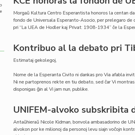
KCE honoras la fondon de U
mo
de
Morgaŭ Kultura Centro Esperantista honoros la centan da
fondo de Universala Esperanto-Asocio, per prelegaro de c-
pri “La UEA de Hodler kaj Privat: 1908-1934” ĉe la Es
Kontribuo al la debato pri T
Estimataj gekolegoj,
Nome de la Esperanta Civito ni dankas pro Via afabla invit
Ni ne partoprenos rekte en tiu debato, sed ĉar Vi montras 
disponigas ĝin al Vi jam nun, publike.
UNIFEM-alvoko subskribita d
Antaŭhieraŭ Nicole Kidman, bonvola ambasadorino de UN
alvokon por ke milionoj da personoj levu siajn voĉojn kontr