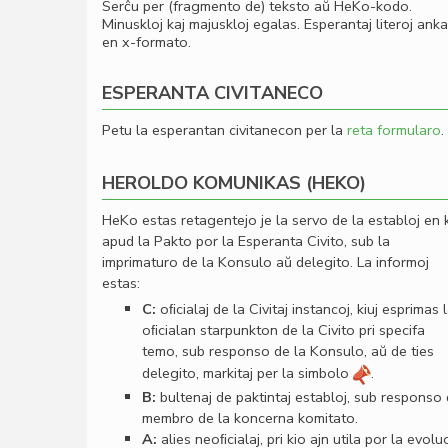
Serĉu per (fragmento de) teksto aŭ HeKo-kodo.
Minuskloj kaj majuskloj egalas. Esperantaj literoj ank
en x-formato.
ESPERANTA CIVITANECO
Petu la esperantan civitanecon per la
reta formularo
.
HEROLDO KOMUNIKAS (HEKO)
HeKo estas retagentejo je la servo de la establoj en 
apud la Pakto por la Esperanta Civito, sub la
imprimaturo de la Konsulo aŭ delegito. La informoj
estas:
C:
oﬁcialaj de la Civitaj instancoj, kiuj esprimas 
oﬁcialan starpunkton de la Civito pri specifa
temo, sub responso de la Konsulo, aŭ de ties
delegito, markitaj per la simbolo
.
B:
bultenaj de paktintaj establoj, sub responso
membro de la koncerna komitato.
A:
alies neoﬁcialaj, pri kio ajn utila por la evolu