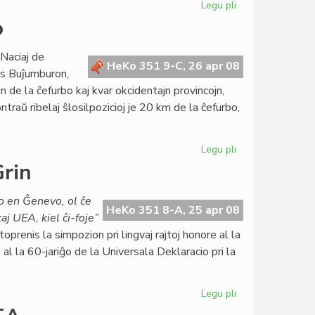
Legu pli
pri
Unuaj
o
esperantologoj
en
 Naciaj de
Meksiko
HeKo 351 9-C, 26 apr 08
is Buĵumburon,
on de la ĉefurbo kaj kvar okcidentajn provincojn,
traŭ ribelaj ŝlosilpozicioj je 20 km de la ĉefurbo,
Legu pli
pri
Armita
Grin
konflikto
en
io en Ĝenevo, ol ĉe
Burundio
HeKo 351 8-A, 25 apr 08
aj UEA, kiel ĉi-foje”
prenis la simpozion pri lingvaj rajtoj honore al la
l la 60-jariĝo de la Universala Deklaracio pri la
Legu pli
pri
Sukcesa