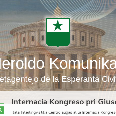
eroldo Komunik
etagentejo de la Esperanta Civi
Internacia Kongreso pri Giu
Itala Interlingvistika Centro aliĝas al la Internacia Kongre