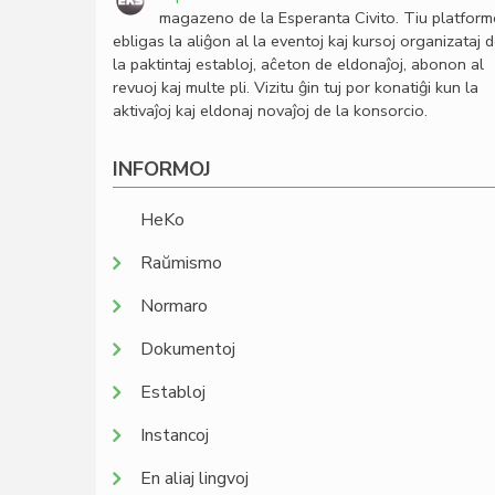
magazeno de la Esperanta Civito. Tiu platfor
ebligas la aliĝon al la eventoj kaj kursoj organizataj 
la paktintaj establoj, aĉeton de eldonaĵoj, abonon al
revuoj kaj multe pli. Vizitu ĝin tuj por konatiĝi kun la
aktivaĵoj kaj eldonaj novaĵoj de la konsorcio.
INFORMOJ
HeKo
Raŭmismo
Normaro
Dokumentoj
Establoj
Instancoj
En aliaj lingvoj