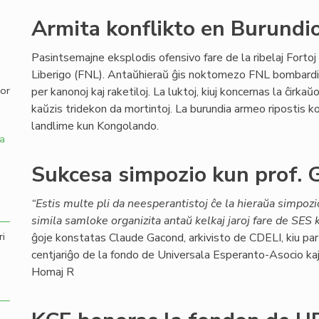
Armita konflikto en Burundi
,
Pasintsemajne eksplodis ofensivo fare de la ribelaj Fortoj
Liberigo (FNL). Antaŭhieraŭ ĝis noktomezo FNL bombard
por
per kanonoj kaj raketiloj. La luktoj, kiuj koncernas la ĉirkaŭ
kaŭzis tridekon da mortintoj. La burundia armeo ripostis kon
landlime kun Kongolando.
a
Sukcesa simpozio kun prof. 
“Estis multe pli da neesperantistoj ĉe la hieraŭa simpoz
simila samloke organizita antaŭ kelkaj jaroj fare de SES k
ri
ĝoje konstatas Claude Gacond, arkivisto de CDELI, kiu parto
centjariĝo de la fondo de Universala Esperanto-Asocio kaj a
Homaj R