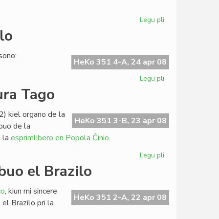
Tibeto
Legu pli
pri
UNIFEM-
lo
alvoko
subskribita
sono:
de
HeKo 351 4-A, 24 apr 08
la
Legu pli
pri
Konsulo
Ken
ura Tago
Miner
pri
2) kiel organo de la
raŭmisma
HeKo 351 3-B, 23 apr 08
buo de la
detalo
 la
esprimlibero en Popola Ĉinio.
Legu pli
pri
Leginda
buo el Brazilo
en
la
co
, kiun mi sincere
monda
HeKo 351 2-A, 22 apr 08
el Brazilo pri la
Literatura
Tago