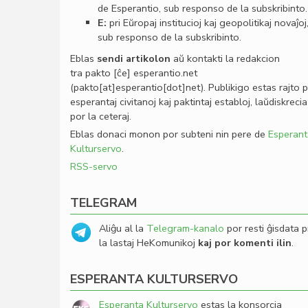
de Esperantio, sub responso de la subskribinto.
E:
pri Eŭropaj institucioj kaj geopolitikaj novaĵoj
sub responso de la subskribinto.
Eblas
sendi
artikolon
aŭ kontakti la redakcion
tra
pakto
[ĉe]
esperantio
.
net
(pakto[at]esperantio[dot]net)
. Publikigo estas rajto 
esperantaj civitanoj kaj paktintaj establoj, laŭdiskrecia
por la ceteraj.
Eblas donaci monon por subteni nin pere de
Esperant
Kulturservo
.
RSS-servo
TELEGRAM
Aliĝu al la
Telegram-kanalo
por resti ĝisdata p
la lastaj HeKomunikoj
kaj por komenti ilin
.
ESPERANTA KULTURSERVO
Esperanta Kulturservo
estas la konsorcia