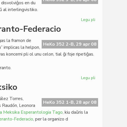
disvolviĝos en du
 al interlingvistiko.
Legu pli
pri
Internacia
ranto-Federacio
Kongreso
pri
igas la framon de
Giuseppe
HeKo 352 2-B, 29 apr 08
 implicas la helpon,
Peano
 koncerni pli ol unu celon, tial ĝi foje ripetiĝas.
ranto.
Legu pli
pri
Laborplano
ksiko
de
Meksika
ález Torres,
Esperanto-
HeKo 352 1-B, 28 apr 08
s Raudón, Leonora
Federacio
a Meksika Esperantologia Tago
, kiu daŭris la
eranto-Federacio
, per la organizo d