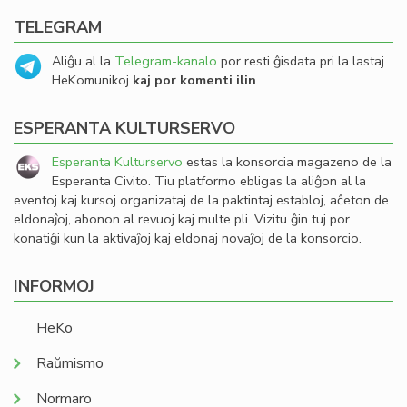
TELEGRAM
Aliĝu al la
Telegram-kanalo
por resti ĝisdata pri la lastaj
HeKomunikoj
kaj por komenti ilin
.
ESPERANTA KULTURSERVO
Esperanta Kulturservo
estas la konsorcia magazeno de la
Esperanta Civito. Tiu platformo ebligas la aliĝon al la
eventoj kaj kursoj organizataj de la paktintaj establoj, aĉeton de
eldonaĵoj, abonon al revuoj kaj multe pli. Vizitu ĝin tuj por
konatiĝi kun la aktivaĵoj kaj eldonaj novaĵoj de la konsorcio.
INFORMOJ
HeKo
Raŭmismo
Normaro