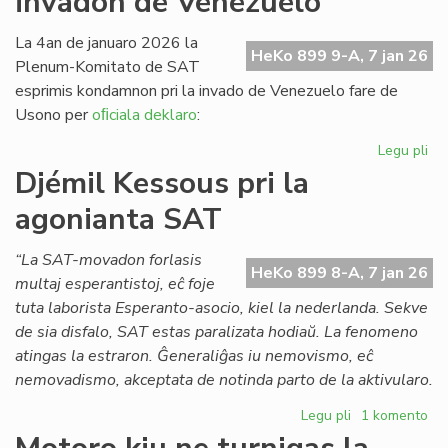
invadon de Venezuelo
Pai
x
La 4an de januaro 2026 la
HeKo 899 9-A, 7 jan 26
(1
Plenum-Komitato de SAT
esprimis kondamnon pri la invado de Venezuelo fare de
Usono per
oﬁciala deklaro
:
Legu pli
pri
SA
Djémil Kessous pri la
ko
agonianta SAT
la
us
in
“La SAT-movadon forlasis
HeKo 899 8-A, 7 jan 26
de
multaj esperantistoj, eĉ foje
Ve
tuta laborista Esperanto-asocio, kiel la nederlanda. Sekve
de sia disfalo, SAT estas paralizata hodiaŭ. La fenomeno
atingas la estraron. Ĝeneraliĝas iu nemovismo, eĉ
nemovadismo, akceptata de notinda parto de la aktivularo.
Legu pli
pri
1 komento
Djémil