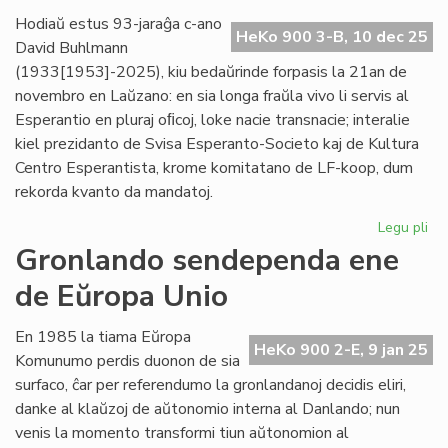
pr
Hodiaŭ estus 93-jaraĝa c-ano
HeKo 900 3-B, 10 dec 25
Ve
David Buhlmann
(1933[1953]-2025), kiu bedaŭrinde forpasis la 21an de
novembro en Laŭzano: en sia longa fraŭla vivo li servis al
Esperantio en pluraj oﬁcoj, loke nacie transnacie; interalie
kiel prezidanto de Svisa Esperanto-Societo kaj de Kultura
Centro Esperantista, krome komitatano de LF-koop, dum
rekorda kvanto da mandatoj.
Legu pli
pri
For
Gronlando sendependa ene
civ
de Eŭropa Unio
Da
Bu
En 1985 la tiama Eŭropa
HeKo 900 2-E, 9 jan 25
Komunumo perdis duonon de sia
surfaco, ĉar per referendumo la gronlandanoj decidis eliri,
danke al klaŭzoj de aŭtonomio interna al Danlando; nun
venis la momento transformi tiun aŭtonomion al