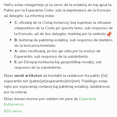
HeKo estas retagentejo je la servo de la establoj en kaj apud la
Pakto por la Esperanta Civito, sub la imprimaturo de la Konsulo
aŭ delegito. La informoj estas:
C:
oﬁcialaj de la Civitaj instancoj, kiuj esprimas la oﬁcialan
starpunkton de la Civito pri specifa temo, sub responso de
la Konsulo, aŭ de ties delegito, markitaj per la simbolo
.
B:
bultenaj de paktintaj establoj, sub responso de membro
de la koncerna komitato.
A:
alies neoﬁcialaj, pri kio ajn utila por la evoluo de
Esperantio, sub responso de la subskribinto.
E:
pri Eŭropaj institucioj kaj geopolitikaj novaĵoj, sub
responso de la subskribinto.
Eblas
sendi
artikolon
aŭ kontakti la redakcion tra
pakto
[ĉe]
esperantio
.
net
(pakto[at]esperantio[dot]net)
. Publikigo estas
rajto por esperantaj civitanoj kaj paktintaj establoj, laŭdiskrecia
por la ceteraj.
Eblas donaci monon por subteni nin pere de
Esperanta
Kulturservo
.
RSS-servo