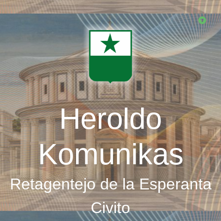
Skip
to
main
content
Heroldo
Komunikas
Retagentejo de la Esperanta
Civito