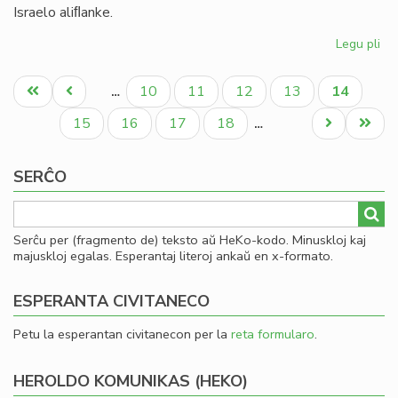
Israelo aliﬂanke.
Legu pli
pri
Ni
Pagination
di
Unua
Antaŭa
Paĝo
Paĝo
Paĝo
Paĝo
Aktuala
10
11
12
13
14
…
en
paĝo
paĝo
paĝo
la
Paĝo
Paĝo
Paĝo
Paĝo
Next
Last
15
16
17
18
…
te
page
page
ve
SERĈO
kaj
ira
Serĉu per (fragmento de) teksto aŭ HeKo-kodo. Minuskloj kaj
majuskloj egalas. Esperantaj literoj ankaŭ en x-formato.
ESPERANTA CIVITANECO
Petu la esperantan civitanecon per la
reta formularo
.
HEROLDO KOMUNIKAS (HEKO)