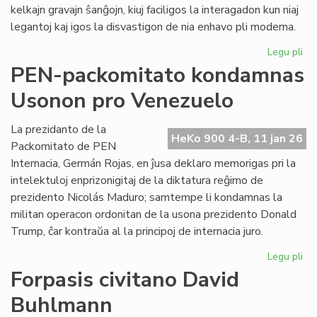
kelkajn gravajn ŝanĝojn, kiuj faciligos la interagadon kun niaj
legantoj kaj igos la disvastigon de nia enhavo pli moderna.
Legu pli
pri
Tek
PEN-packomitato kondamnas
ĝis
Usonon pro Venezuelo
po
He
Ko
La prezidanto de la
HeKo 900 4-B, 11 jan 26
Packomitato de PEN
Internacia, Germán Rojas, en ĵusa deklaro memorigas pri la
intelektuloj enprizonigitaj de la diktatura reĝimo de
prezidento Nicolás Maduro; samtempe li kondamnas la
militan operacon ordonitan de la usona prezidento Donald
Trump, ĉar kontraŭa al la principoj de internacia juro.
Legu pli
pri
PE
Forpasis civitano David
pa
Buhlmann
ko
Us