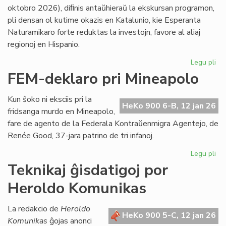
LF-
oktobro 2026), diﬁnis antaŭhieraŭ la ekskursan programon,
ko
pli densan ol kutime okazis en Katalunio, kie Esperanta
Naturamikaro forte reduktas la investojn, favore al aliaj
regionoj en Hispanio.
Legu pli
pri
NA
FEM-deklaro pri Mineapolo
en
An
Kun ŝoko ni eksciis pri la
pli
HeKo 900 6-B, 12 jan 26
fridsanga murdo en Mineapolo,
eks
fare de agento de la Federala Kontraŭenmigra Agentejo, de
pli
Renée Good, 37-jara patrino de tri infanoj.
str
Legu pli
pri
FE
Teknikaj ĝisdatigoj por
de
Heroldo Komunikas
pri
Mi
La redakcio de
Heroldo
HeKo 900 5-C, 12 jan 26
Komunikas
ĝojas anonci