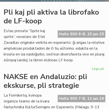
Pli kaj pli aktiva la librofako
de LF-koop
Estas presata “Spite kaj
HeKo 900 8-B, 15 jan 25
sprite”, novelaro de Etel
Zavadlav originale verkita en esperanto: ĝi arigas la relative
ampleksan produktadon de ĉi tiu aŭtorino, edukita en la
kroata en sia naskiĝurbo, sed kun diversfaceta vivo en pluraj
eŭropaj landoj; la libron eldonas LF-koop.
Legu pli
pri
Pli
NAKSE en Andaluzio: pli
kaj
ekskurse, pli strategie
pli
akt
la
La Formiketoj, kvinopa
HeKo 900 7-B, 13 jan 26
lib
organiza teamo de la kvara
de
NaturAmika KulturSemajno en Esperanto (Malago, 9-13