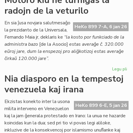
Motoro kiu ne turnigas la
Kessous
radojn de la veturilo
pri
la
agonianta
En sia ĵusa novjara salutmesaĝo
HeKo 899 7-A, 6 jan 26
SAT
la prezidanto de la Universala,
Fernando Maia jr, deklaris ke
“la kosto por funkciado de la
administra bazo
[de la Asocio]
estas averaĝe ĉ. 320.000
eŭroj jare, dum la enspezoj pro aliĝkotizoj estas averaĝe
ĉirkaŭ 120.000 jare”.
Legu pli
pri
Mo
Nia diasporo en la tempestoj
kiu
venezuela kaj irana
ne
tur
la
Ekzistas konekto inter la usona
HeKo 899 6-E, 5 jan 26
rad
milita interveno en Venezuelon
de
kaj la jam ĝenerala protestado en Irano: la unua ne hazarde
la
koincidas kun la dua; sed pri tio vi povas legi aliloke,
vet
inkluzive de la konsekvencoj por islamismo unuﬂanke kaj