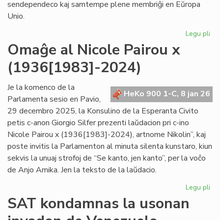
sendependeco kaj samtempe plene membriĝi en Eŭropa
Unio.
Legu pli
pri
Gr
Omaĝe al Nicole Pairou x
se
(1936[1983]-2024)
en
de
Eŭ
Je la komenco de la
HeKo 900 1-C, 8 jan 26
Un
Parlamenta sesio en Pavio,
29 decembro 2025, la Konsulino de la Esperanta Civito
petis c-anon Giorgio Silfer prezenti laŭdacion pri c-ino
Nicole Pairou x (1936[1983]-2024), artnome Nikolin”, kaj
poste invitis la Parlamenton al minuta silenta kunstaro, kiun
sekvis la unuaj strofoj de “Se kanto, jen kanto”, per la voĉo
de Anjo Amika. Jen la teksto de la laŭdacio.
Legu pli
pri
Om
SAT kondamnas la usonan
al
Nic