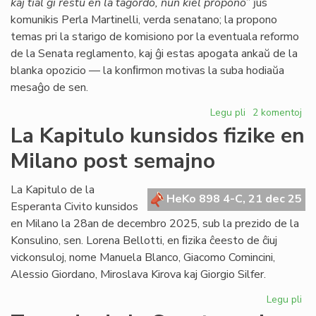
kaj tial ĝi restu en la tagordo, nun kiel propono
” ĵus
komunikis Perla Martinelli, verda senatano; la propono
temas pri la starigo de komisiono por la eventuala reformo
de la Senata reglamento, kaj ĝi estas apogata ankaŭ de la
blanka opozicio — la konﬁrmon motivas la suba hodiaŭa
mesaĝo de sen.
Legu pli
pri
2 komentoj
Senata
La Kapitulo kunsidos fizike en
reglamento:
Milano post semajno
Fernández
malfirmas,
Martinelli
La Kapitulo de la
HeKo 898 4-C, 21 dec 25
konfirmas
Esperanta Civito kunsidos
en Milano la 28an de decembro 2025, sub la prezido de la
Konsulino, sen. Lorena Bellotti, en ﬁzika ĉeesto de ĉiuj
vickonsuloj, nome Manuela Blanco, Giacomo Comincini,
Alessio Giordano, Miroslava Kirova kaj Giorgio Silfer.
Legu pli
pri
La