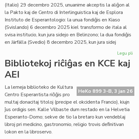
(Italio) 29 decembro 2025, unuanime akceptis la aliĝon al
la Pakto kaj de Centro di Interlinguistica kaj de Esplora
Instituto de Esperantologio: la unua fondiĝis en Kiaso
(Svislando) 6 decembro 2025 kiel transformo de itala al
svisa institucio, kun jura sidejo en Belinzono; la dua fondiĝis
en Järfälla (Svedio) 8 decembro 2025, kun jura sidej
Legu pli
pri
Du
Bibliotekoj riĉiĝas en KCE kaj
no
AEI
pak
kv
sus
La lerneja biblioteko de Kultura
HeKo 899 3-B, 3 jan 26
pak
Centro Esperantista riĉiĝis pro
multaj donacitaj titoloj (precipe el okcidenta Francio), kiujn
ĵus ordigis sen. Kalle Vilbaste dum restado en la Helvetia
Esperanto-Domo; sekve de tio la bretaro kun vendeblaj
libroj pri medicino, gastronomio, religio trovis deﬁnitivan
lokon en la libroservo.