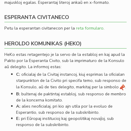
majuskloj egalas. Esperantaj literoj ankaŭ en x-formato.
ESPERANTA CIVITANECO
Petu la esperantan civitanecon per la
reta formularo
.
HEROLDO KOMUNIKAS (HEKO)
HeKo estas retagentejo je la servo de la establoj en kaj apud la
Pakto por la Esperanta Civito, sub la imprimaturo de la Konsulo
aŭ delegito. La informoj estas:
C:
oﬁcialaj de la Civitaj instancoj, kiuj esprimas la oﬁcialan
starpunkton de la Civito pri specifa temo, sub responso de
la Konsulo, aŭ de ties delegito, markitaj per la simbolo
.
B:
bultenaj de paktintaj establoj, sub responso de membro
de la koncerna komitato.
A:
alies neoﬁcialaj, pri kio ajn utila por la evoluo de
Esperantio, sub responso de la subskribinto.
E:
pri Eŭropaj institucioj kaj geopolitikaj novaĵoj, sub
responso de la subskribinto.