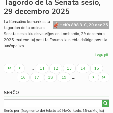
Tagordo de la Senata sesio,
Kap
29 decembro 2025
ku
fiz
en
La Konsulino komunikas la
HeKo 898 3-C, 20 dec 25
Mi
tagordon de la ordinara
po
Senata sesio, kiu disvolviĝos en Lombardio, 29 decembro
se
2025, matene tuj post la Forumo, kun ebla daŭrigo post la
lunĉopaŭzo.
Legu pli
pri
Ta
Pagination
de
Unua
Antaŭa
Paĝo
Paĝo
Paĝo
Paĝo
Aktuala
11
12
13
14
15
…
la
paĝo
paĝo
paĝo
Se
Paĝo
Paĝo
Paĝo
Paĝo
Next
Last
16
17
18
19
…
ses
page
page
29
SERĈO
de
20
Serĉu per (fragmento de) teksto aŭ HeKo-kodo. Minuskloj kaj