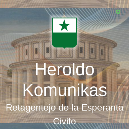
Skip
to
main
content
Heroldo
Komunikas
Retagentejo de la Esperanta
Civito