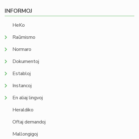
INFORMOJ
HeKo
Raŭmismo
Normaro
Dokumentoj
Establoj
Instancoj
En aliaj lingvoj
Heraldiko
Oftaj demandoj
Mallongigoj