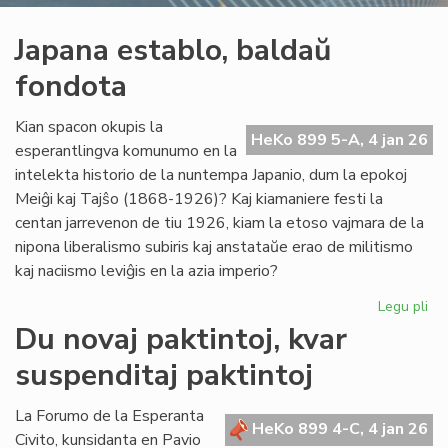
Japana establo, baldaŭ
fondota
Kian spacon okupis la
HeKo 899 5-A, 4 jan 26
esperantlingva komunumo en la
intelekta historio de la nuntempa Japanio, dum la epokoj
Meiĝi kaj Tajŝo (1868-1926)? Kaj kiamaniere festi la
centan jarrevenon de tiu 1926, kiam la etoso vajmara de la
nipona liberalismo subiris kaj anstataŭe erao de militismo
kaj naciismo leviĝis en la azia imperio?
Legu pli
pri
Ja
Du novaj paktintoj, kvar
est
suspenditaj paktintoj
ba
fo
La Forumo de la Esperanta
HeKo 899 4-C, 4 jan 26
Civito, kunsidanta en Pavio