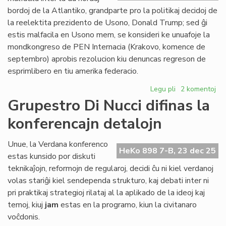
Civ
bordoj de la Atlantiko, grandparte pro la politikaj decidoj de
Pa
la reelektita prezidento de Usono, Donald Trump; sed ĝi
estis malfacila en Usono mem, se konsideri ke unuafoje la
mondkongreso de PEN Internacia (Krakovo, komence de
septembro) aprobis rezolucion kiu denuncas regreson de
esprimlibero en tiu amerika federacio.
Legu pli
pri
2 komentoj
2025:
Grupestro Di Nucci difinas la
la
konferencajn detalojn
plej
malfacila
jaro
Unue, la Verdana konferenco
HeKo 898 7-B, 23 dec 25
ĉe
estas kunsido por diskuti
la
teknikaĵojn, reformojn de regularoj, decidi ĉu ni kiel verdanoj
Atlantiko
volas stariĝi kiel sendependa strukturo, kaj debati inter ni
pri praktikaj strategioj rilataj al la aplikado de la ideoj kaj
temoj, kiuj
jam
estas en la programo, kiun la civitanaro
voĉdonis.