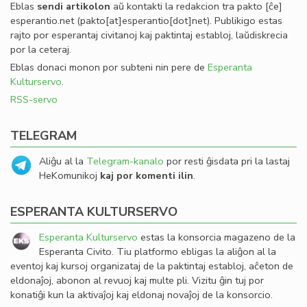
Eblas
sendi
artikolon
aŭ kontakti la redakcion tra
pakto
[ĉe]
esperantio
.
net
(pakto[at]esperantio[dot]net)
. Publikigo estas
rajto por esperantaj civitanoj kaj paktintaj establoj, laŭdiskrecia
por la ceteraj.
Eblas donaci monon por subteni nin pere de
Esperanta
Kulturservo
.
RSS-servo
TELEGRAM
Aliĝu al la
Telegram-kanalo
por resti ĝisdata pri la lastaj
HeKomunikoj
kaj por komenti ilin
.
ESPERANTA KULTURSERVO
Esperanta Kulturservo
estas la konsorcia magazeno de la
Esperanta Civito. Tiu platformo ebligas la aliĝon al la
eventoj kaj kursoj organizataj de la paktintaj establoj, aĉeton de
eldonaĵoj, abonon al revuoj kaj multe pli. Vizitu ĝin tuj por
konatiĝi kun la aktivaĵoj kaj eldonaj novaĵoj de la konsorcio.