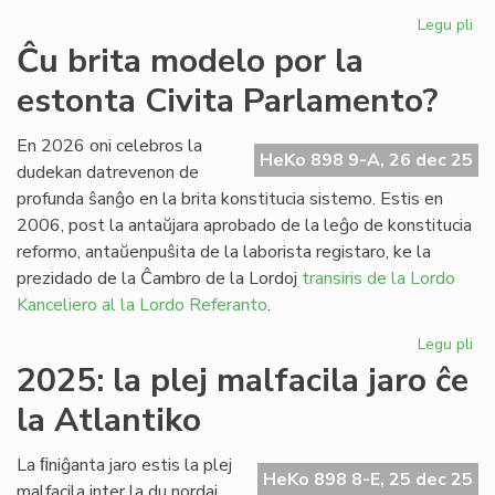
Legu pli
pri
Fr
Ĉu brita modelo por la
pa
estonta Civita Parlamento?
ses
po
la
En 2026 oni celebros la
HeKo 898 9-A, 26 dec 25
Pa
dudekan datrevenon de
profunda ŝanĝo en la brita konstitucia sistemo. Estis en
2006, post la antaŭjara aprobado de la leĝo de konstitucia
reformo, antaŭenpuŝita de la laborista registaro, ke la
prezidado de la Ĉambro de la Lordoj
transiris de la Lordo
Kanceliero al la Lordo Referanto
.
Legu pli
pri
Ĉu
2025: la plej malfacila jaro ĉe
bri
la Atlantiko
mo
po
la
La ﬁniĝanta jaro estis la plej
HeKo 898 8-E, 25 dec 25
es
malfacila inter la du nordaj