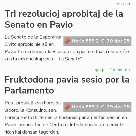
Legu pli
pri
Bib
Tri rezolucioj aprobitaj de la
riĉ
Senato en Pavio
en
KC
kaj
La Senato de la Esperanta
HeKo 899 2-C, 30 dec 25
AE
Civito aprobis hieraŭ en
Pavio tri rezoluciojn, kies dispozicia parto situas ĉi-sube, ĉie
kun la enkondukaj vortoj “La Senato”.
Legu pli
pri
1 komento
Tri
Fruktodona pavia sesio por la
rezolucioj
Parlamento
aprobitaj
de
la
Post preskaŭ kvin horoj da
HeKo 899 1-C, 29 dec 25
Senato
laboro, la Konsulino, sen.
en
Lorena Bellotti, fermis la hodiaŭan parlamentan sesion en
Pavio
Pavio, organizitan de Centro di Interlinguistica, elĉerpinte
riĉan kaj densan tagordon.