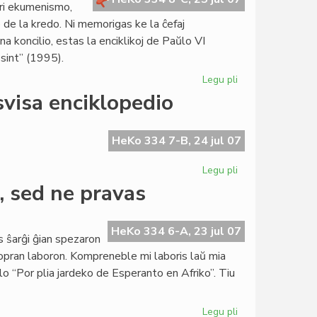
pri ekumenismo,
Konstitucio
de la kredo. Ni memorigas ke la ĉefaj
a koncilio, estas la enciklikoj de Paŭlo VI
sint” (1995).
Legu pli
pri
Blanka
svisa enciklopedio
senatanino
pri
ekumenismo
HeKo 334 7-B, 24 jul 07
Legu pli
pri
Nefermita
, sed ne pravas
letero
de
KCE
HeKo 334 6-A, 23 jul 07
s ŝarĝi ĝian spezaron
pri
ropran laboron. Kompreneble mi laboris laŭ mia
svisa
lo “Por plia jardeko de Esperanto en Afriko”. Tiu
enciklopedio
Legu pli
pri