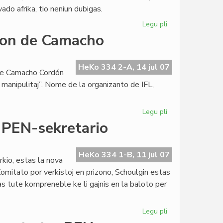
ado afrika, tio neniun dubigas.
Legu pli
pri
Kien
ion de Camacho
la
afrika
esperanto-
HeKo 334 2-A, 14 jul 07
orge Camacho Cordón
movado?
e manipulitaj”. Nome de la organizanto de IFL,
Legu pli
pri
Katalunoj
 PEN-sekretario
dementas
kalumnion
de
HeKo 334 1-B, 11 jul 07
kio, estas la nova
Camacho
omitato por verkistoj en prizono, Schoulgin estas
s tute kompreneble ke li gajnis en la baloto per
Legu pli
pri
Eugene