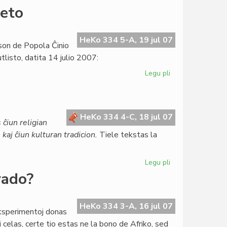
Bakker:
beto
pri
Afriko
UEA
HeKo 334 5-A, 19 jul 07
son de Popola Ĉinio
rajtas,
tlisto, datita 14 julio 2007:
sed
ne
Legu pli
pri
pravas
La
prezidanto
de
UEA
HeKo 334 4-C, 18 jul 07
ĉiun religian
pri
kaj ĉiun kulturan tradicion.
Tiele tekstas la
Tibeto
Legu pli
pri
Modifo
vado?
en
la
Pakto
HeKo 334 3-A, 16 jul 07
eksperimentoj donas
i celas, certe tio estas ne la bono de Afriko, sed