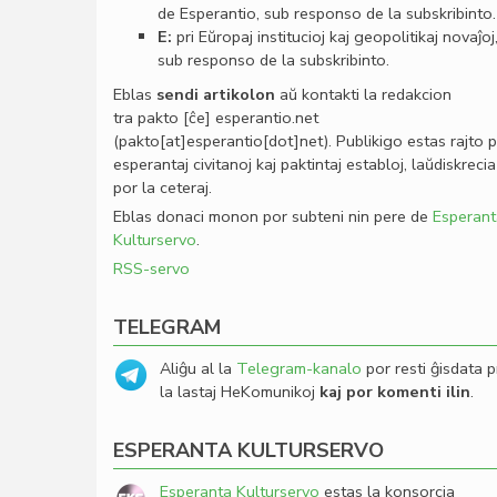
de Esperantio, sub responso de la subskribinto.
E:
pri Eŭropaj institucioj kaj geopolitikaj novaĵoj
sub responso de la subskribinto.
Eblas
sendi
artikolon
aŭ kontakti la redakcion
tra
pakto
[ĉe]
esperantio
.
net
(pakto[at]esperantio[dot]net)
. Publikigo estas rajto 
esperantaj civitanoj kaj paktintaj establoj, laŭdiskrecia
por la ceteraj.
Eblas donaci monon por subteni nin pere de
Esperant
Kulturservo
.
RSS-servo
TELEGRAM
Aliĝu al la
Telegram-kanalo
por resti ĝisdata p
la lastaj HeKomunikoj
kaj por komenti ilin
.
ESPERANTA KULTURSERVO
Esperanta Kulturservo
estas la konsorcia