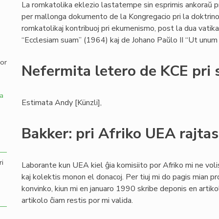
La romkatolika eklezio lastatempe sin esprimis ankoraŭ 
per mallonga dokumento de la Kongregacio pri la doktrino 
,
romkatolikaj kontribuoj pri ekumenismo, post la dua vatikan
“Ecclesiam suam” (1964) kaj de Johano Paŭlo II “Ut unum 
por
Nefermita letero de KCE pri 
a
Estimata Andy [Künzli],
Bakker: pri Afriko UEA rajtas
ri
Laborante kun UEA kiel ĝia komisiito por Afriko mi ne voli
kaj kolektis monon el donacoj. Per tiuj mi do pagis mian p
konvinko, kiun mi en januaro 1990 skribe deponis en artiko
artikolo ĉiam restis por mi valida.