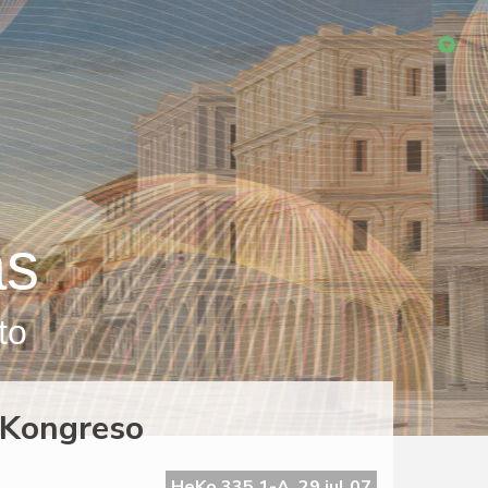
as
to
-Kongreso
HeKo 335 1-A, 29 jul 07