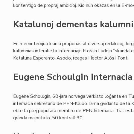
kontentigo de propraj ambicioj. Kio nun okazas en la E-mov
Katalunoj dementas kalumn
En memintervjuo kiun li proponas al diversaj redakcioj, J
kalumnias interalie la Internaciajn Florajn Ludojn “skandal
Kataluna Esperanto-Asocio, reagas Hector Alós i Font:
Eugene Schoulgin internacia
Eugene Schoulgin, 68-jara norvega verkisto loĝanta en Tur
internacia sekretario de PEN-Klubo. Iama gvidanto de la K
eble la plej populara membro de PEN Internacia. Tial esta
granda majoritato: 50 kontraŭ 30.