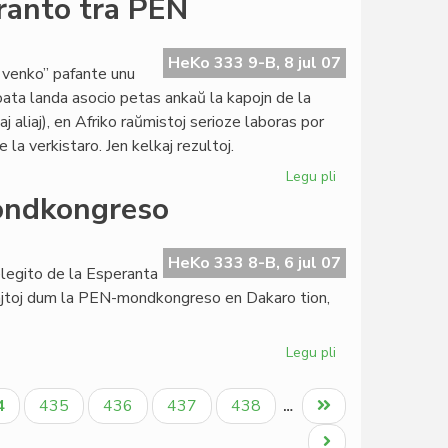
eranto tra PEN
Schoulgin
internacia
PEN-
HeKo 333 9-B, 8 jul 07
 venko” pafante unu
sekretario
roata landa asocio petas ankaŭ la kapojn de la
 aliaj), en Afriko raŭmistoj serioze laboras por
la verkistaro. Jen kelkaj rezultoj.
Legu pli
pri
Kreskas
ondkongreso
la
reputacio
de
HeKo 333 8-B, 6 jul 07
elegito de la Esperanta
esperanto
Rajtoj dum la PEN-mondkongreso en Dakaro tion,
tra
PEN
Legu pli
pri
La
estona
tuala
Paĝo
Paĝo
Paĝo
Paĝo
Last
4
435
436
437
438
…
kazo
ĝo
page
en
Next