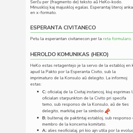
Serĉu per (fragmento de) teksto aŭ HeKo-kodo.
Minuskloj kaj majuskloj egalas. Esperantaj literoj ank
en x-formato.
ESPERANTA CIVITANECO
Petu la esperantan civitanecon per la
reta formularo
.
HEROLDO KOMUNIKAS (HEKO)
HeKo estas retagentejo je la servo de la establoj en 
apud la Pakto por la Esperanta Civito, sub la
imprimaturo de la Konsulo aŭ delegito. La informoj
estas:
C:
oﬁcialaj de la Civitaj instancoj, kiuj esprimas 
oﬁcialan starpunkton de la Civito pri specifa
temo, sub responso de la Konsulo, aŭ de ties
delegito, markitaj per la simbolo
.
B:
bultenaj de paktintaj establoj, sub responso
membro de la koncerna komitato.
A:
alies neoﬁcialaj, pri kio ajn utila por la evolu