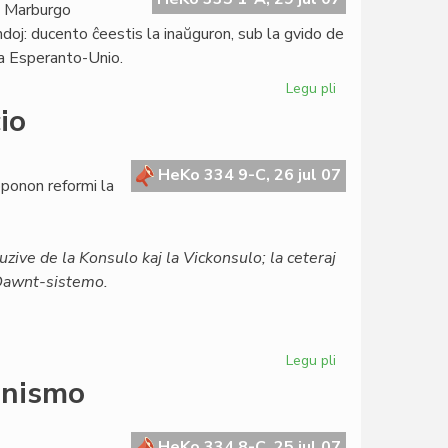
n Marburgo
andoj: ducento ĉeestis la inaŭguron, sub la gvido de
pa Esperanto-Unio.
Legu pli
pri
Ekis
io
la
7a
Eŭropa
HeKo 334 9-C, 26 jul 07
ponon reformi la
Esperanto-
Kongreso
uzive de la Konsulo kaj la Vickonsulo; la ceteraj
a Dawnt-sistemo.
Legu pli
pri
Unua
enismo
amendo
al
la
HeKo 334 8-C, 25 jul 07