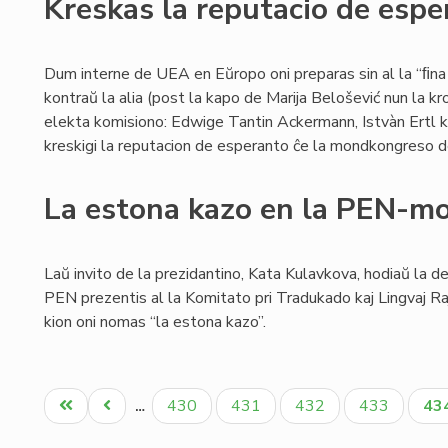
Kreskas la reputacio de esp
Dum interne de UEA en Eŭropo oni preparas sin al la “ﬁna
kontraŭ la alia (post la kapo de Marija Belošević nun la k
elekta komisiono: Edwige Tantin Ackermann, Istvàn Ertl kaj
kreskigi la reputacion de esperanto ĉe la mondkongreso de 
La estona kazo en la PEN-m
Laŭ invito de la prezidantino, Kata Kulavkova, hodiaŭ la d
PEN prezentis al la Komitato pri Tradukado kaj Lingvaj 
kion oni nomas “la estona kazo”.
Pagination
Unua
Antaŭa
Paĝo
Paĝo
Paĝo
Paĝo
Ak
430
431
432
433
43
…
paĝo
paĝo
pa