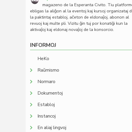
magazeno de la Esperanta Civito. Tiu platfor
ebligas la aliĝon al la eventoj kaj kursoj organizataj 
la paktintaj establoj, aĉeton de eldonaĵoj, abonon al
revuoj kaj multe pli. Vizitu ĝin tuj por konatiĝi kun la
aktivaĵoj kaj eldonaj novaĵoj de la konsorcio.
INFORMOJ
HeKo
Raŭmismo
Normaro
Dokumentoj
Establoj
Instancoj
En aliaj lingvoj