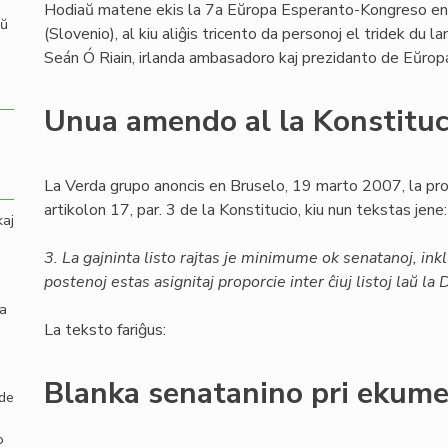
Hodiaŭ matene ekis la 7a Eŭropa Esperanto-Kongreso e
aŭ
(Slovenio), al kiu aliĝis tricento da personoj el tridek du l
Seán Ó Riain, irlanda ambasadoro kaj prezidanto de Eŭro
Unua amendo al la Konstituc
La Verda grupo anoncis en Bruselo, 19 marto 2007, la pro
artikolon 17, par. 3 de la Konstitucio, kiu nun tekstas jene:
kaj
3. La gajninta listo rajtas je minimume ok senatanoj, inkl
postenoj estas asignitaj proporcie inter ĉiuj listoj laŭ l
la
La teksto fariĝus:
Blanka senatanino pri ekum
 de
o