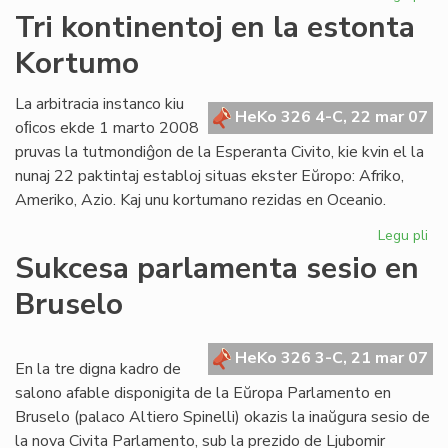
Za
Tri kontinentoj en la estonta
Lit
Kortumo
Es
Jub
20
La arbitracia instanco kiu
HeKo 326 4-C, 22 mar 07
oﬁcos ekde 1 marto 2008
pruvas la tutmondiĝon de la Esperanta Civito, kie kvin el la
nunaj 22 paktintaj establoj situas ekster Eŭropo: Afriko,
Ameriko, Azio. Kaj unu kortumano rezidas en Oceanio.
Legu pli
pri
Tri
Sukcesa parlamenta sesio en
kon
Bruselo
en
la
es
HeKo 326 3-C, 21 mar 07
Ko
En la tre digna kadro de
salono afable disponigita de la Eŭropa Parlamento en
Bruselo (palaco Altiero Spinelli) okazis la inaŭgura sesio de
la nova Civita Parlamento, sub la prezido de Ljubomir