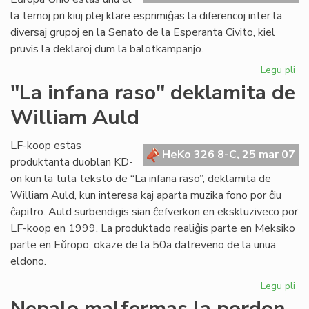
ka
la temoj pri kiuj plej klare esprimiĝas la diferencoj inter la
diversaj grupoj en la Senato de la Esperanta Civito, kiel
pruvis la deklaroj dum la balotkampanjo.
Legu pli
pri
Po
"La infana raso" deklamita de
la
William Auld
dek
en
Ber
LF-koop estas
HeKo 326 8-C, 25 mar 07
produktanta duoblan KD-
on kun la tuta teksto de “La infana raso”, deklamita de
William Auld, kun interesa kaj aparta muzika fono por ĉiu
ĉapitro. Auld surbendigis sian ĉefverkon en ekskluziveco por
LF-koop en 1999. La produktado realiĝis parte en Meksiko
parte en Eŭropo, okaze de la 50a datreveno de la unua
eldono.
Legu pli
pri
"L
Nepalo malfermas la pordon