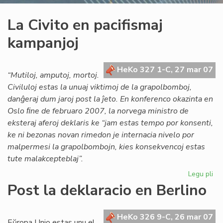
La Civito en pacifismaj
kampanjoj
HeKo 327 1-C, 27 mar 07
“Mutiloj, amputoj, mortoj.
Civiluloj estas la unuaj viktimoj de la grapolbomboj,
danĝeraj dum jaroj post la ĵeto. En konferenco okazinta en
Oslo ﬁne de februaro 2007, la norvega ministro de
eksteraj aferoj deklaris ke “jam estas tempo por konsenti,
ke ni bezonas novan rimedon je internacia nivelo por
malpermesi la grapolbombojn, kies konsekvencoj estas
tute malakcepteblaj”.
Legu pli
pri
La
Post la deklaracio en Berlino
Civ
en
pac
HeKo 326 9-C, 26 mar 07
Eŭropa Unio estas unu el