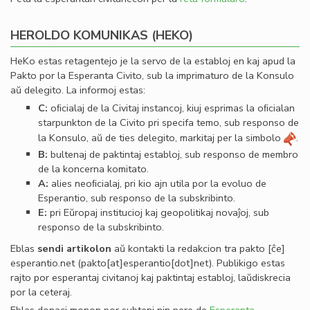
HEROLDO KOMUNIKAS (HEKO)
HeKo estas retagentejo je la servo de la establoj en kaj apud la
Pakto por la Esperanta Civito, sub la imprimaturo de la Konsulo
aŭ delegito. La informoj estas:
C:
oﬁcialaj de la Civitaj instancoj, kiuj esprimas la oﬁcialan
starpunkton de la Civito pri specifa temo, sub responso de
la Konsulo, aŭ de ties delegito, markitaj per la simbolo
.
B:
bultenaj de paktintaj establoj, sub responso de membro
de la koncerna komitato.
A:
alies neoﬁcialaj, pri kio ajn utila por la evoluo de
Esperantio, sub responso de la subskribinto.
E:
pri Eŭropaj institucioj kaj geopolitikaj novaĵoj, sub
responso de la subskribinto.
Eblas
sendi
artikolon
aŭ kontakti la redakcion tra
pakto
[ĉe]
esperantio
.
net
(pakto[at]esperantio[dot]net)
. Publikigo estas
rajto por esperantaj civitanoj kaj paktintaj establoj, laŭdiskrecia
por la ceteraj.