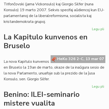
Trifonĉovski (jama Vickonsulo) kaj Giorgio Silfer (nuna
Konsulo) 19 marto 2007. Sekvis specifaj aŭdiencoj kun EU-
parlamentanoj de la liberalreformisma, socialista kaj
kristandemokrata grupoj.
Legu pli
pri
Su
La Kapitulo kunvenos en
pa
Bruselo
ses
en
Br
HeKo 326 2-C, 13 mar 07
La nova Kapitulo kunvenos
en Bruselo la 19an de marto, okaze de la inaŭgura sesio de
la nova Parlamento, unuafoje sub la prezido de la ĵusa
Konsulo, sen. Giorgio Silfer.
Legu pli
pri
La
Benino: ILEI-seminario
Kap
mistere vualita
ku
en