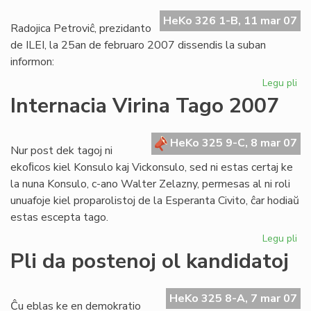
Br
HeKo 326 1-B, 11 mar 07
Radojica Petroviĉ, prezidanto
de ILEI, la 25an de februaro 2007 dissendis la suban
informon:
Legu pli
pri
Be
Internacia Virina Tago 2007
ILE
se
mi
HeKo 325 9-C, 8 mar 07
Nur post dek tagoj ni
vua
ekoﬁcos kiel Konsulo kaj Vickonsulo, sed ni estas certaj ke
la nuna Konsulo, c-ano Walter Zelazny, permesas al ni roli
unuafoje kiel proparolistoj de la Esperanta Civito, ĉar hodiaŭ
estas escepta tago.
Legu pli
pri
Int
Pli da postenoj ol kandidatoj
Vir
Ta
20
HeKo 325 8-A, 7 mar 07
Ĉu eblas ke en demokratio