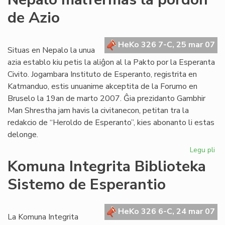
inf
de Azio
ra
de
de
HeKo 326 7-C, 25 mar 07
Wi
Situas en Nepalo la unua
Au
azia establo kiu petis la aliĝon al la Pakto por la Esperanta
Civito. Jogambara Instituto de Esperanto, registrita en
Katmanduo, estis unuanime akceptita de la Forumo en
Bruselo la 19an de marto 2007. Ĝia prezidanto Gambhir
Man Shrestha jam havis la civitanecon, petitan tra la
redakcio de “Heroldo de Esperanto”, kies abonanto li estas
delonge.
Legu pli
pri
Ne
Komuna Integrita Biblioteka
ma
Sistemo de Esperantio
la
po
de
HeKo 326 6-C, 24 mar 07
Az
La Komuna Integrita