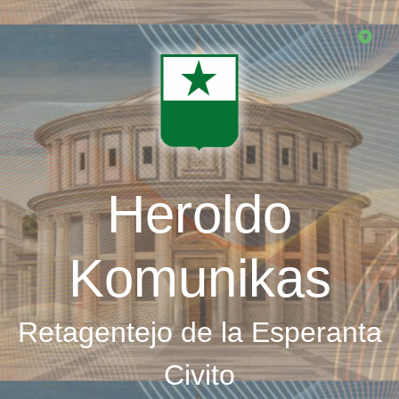
Skip
to
main
content
Heroldo
Komunikas
Retagentejo de la Esperanta
Civito