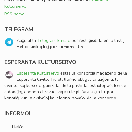
Eblas donaci monon por subteni nin pere de
Esperanta
Kulturservo
.
RSS-servo
TELEGRAM
Aliĝu al la
Telegram-kanalo
por resti ĝisdata pri la lastaj
HeKomunikoj
kaj por komenti ilin
.
ESPERANTA KULTURSERVO
Esperanta Kulturservo
estas la konsorcia magazeno de la
Esperanta Civito. Tiu platformo ebligas la aliĝon al la
eventoj kaj kursoj organizataj de la paktintaj establoj, aĉeton de
eldonaĵoj, abonon al revuoj kaj multe pli. Vizitu ĝin tuj por
konatiĝi kun la aktivaĵoj kaj eldonaj novaĵoj de la konsorcio.
INFORMOJ
HeKo