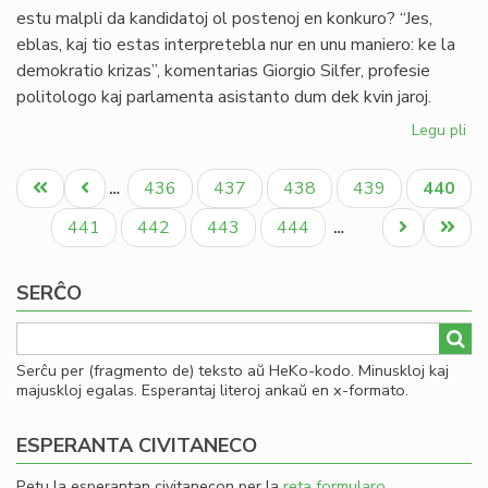
estu malpli da kandidatoj ol postenoj en konkuro? “Jes,
eblas, kaj tio estas interpretebla nur en unu maniero: ke la
demokratio krizas”, komentarias Giorgio Silfer, profesie
politologo kaj parlamenta asistanto dum dek kvin jaroj.
Legu pli
pri
Pli
Pagination
da
Unua
Antaŭa
Paĝo
Paĝo
Paĝo
Paĝo
Aktual
436
437
438
439
440
…
po
paĝo
paĝo
paĝo
ol
Paĝo
Paĝo
Paĝo
Paĝo
Next
Last
441
442
443
444
…
kan
page
page
SERĈO
Serĉu per (fragmento de) teksto aŭ HeKo-kodo. Minuskloj kaj
majuskloj egalas. Esperantaj literoj ankaŭ en x-formato.
ESPERANTA CIVITANECO
Petu la esperantan civitanecon per la
reta formularo
.