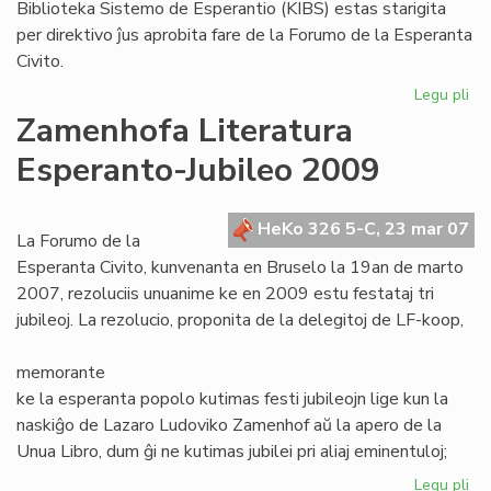
Biblioteka Sistemo de Esperantio (KIBS) estas starigita
per direktivo ĵus aprobita fare de la Forumo de la Esperanta
Civito.
Legu pli
pri
Ko
Zamenhofa Literatura
Int
Esperanto-Jubileo 2009
Bib
Si
de
HeKo 326 5-C, 23 mar 07
Es
La Forumo de la
Esperanta Civito, kunvenanta en Bruselo la 19an de marto
2007, rezoluciis unuanime ke en 2009 estu festataj tri
jubileoj. La rezolucio, proponita de la delegitoj de LF-koop,
memorante
ke la esperanta popolo kutimas festi jubileojn lige kun la
naskiĝo de Lazaro Ludoviko Zamenhof aŭ la apero de la
Unua Libro, dum ĝi ne kutimas jubilei pri aliaj eminentuloj;
Legu pli
pri