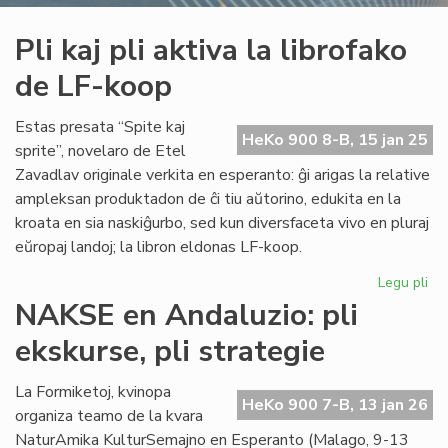
Pli kaj pli aktiva la librofako
de LF-koop
Estas presata “Spite kaj
HeKo 900 8-B, 15 jan 25
sprite”, novelaro de Etel
Zavadlav originale verkita en esperanto: ĝi arigas la relative
ampleksan produktadon de ĉi tiu aŭtorino, edukita en la
kroata en sia naskiĝurbo, sed kun diversfaceta vivo en pluraj
eŭropaj landoj; la libron eldonas LF-koop.
Legu pli
pri
Pli
NAKSE en Andaluzio: pli
kaj
ekskurse, pli strategie
pli
akt
la
La Formiketoj, kvinopa
HeKo 900 7-B, 13 jan 26
lib
organiza teamo de la kvara
de
NaturAmika KulturSemajno en Esperanto (Malago, 9-13