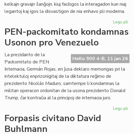
kelkajn gravajn ŝanĝojn, kiuj faciligos la interagadon kun niaj
legantoj kaj igos la disvastigon de nia enhavo pli moderna.
Legu pli
pri
Tek
PEN-packomitato kondamnas
ĝis
Usonon pro Venezuelo
po
He
Ko
La prezidanto de la
HeKo 900 4-B, 11 jan 26
Packomitato de PEN
Internacia, Germán Rojas, en ĵusa deklaro memorigas pri la
intelektuloj enprizonigitaj de la diktatura reĝimo de
prezidento Nicolás Maduro; samtempe li kondamnas la
militan operacon ordonitan de la usona prezidento Donald
Trump, ĉar kontraŭa al la principoj de internacia juro.
Legu pli
pri
PE
Forpasis civitano David
pa
Buhlmann
ko
Us