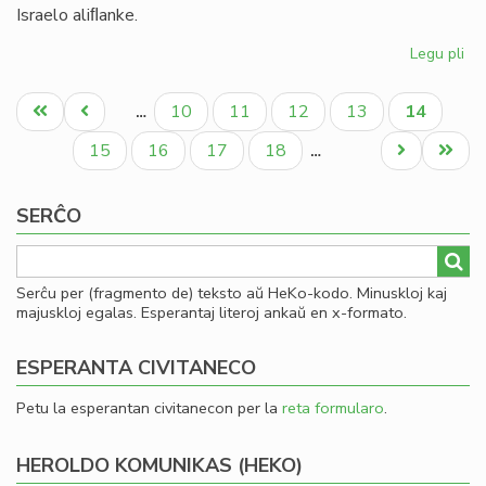
Israelo aliﬂanke.
Legu pli
pri
Ni
Pagination
di
Unua
Antaŭa
Paĝo
Paĝo
Paĝo
Paĝo
Aktuala
10
11
12
13
14
…
en
paĝo
paĝo
paĝo
la
Paĝo
Paĝo
Paĝo
Paĝo
Next
Last
15
16
17
18
…
te
page
page
ve
SERĈO
kaj
ira
Serĉu per (fragmento de) teksto aŭ HeKo-kodo. Minuskloj kaj
majuskloj egalas. Esperantaj literoj ankaŭ en x-formato.
ESPERANTA CIVITANECO
Petu la esperantan civitanecon per la
reta formularo
.
HEROLDO KOMUNIKAS (HEKO)