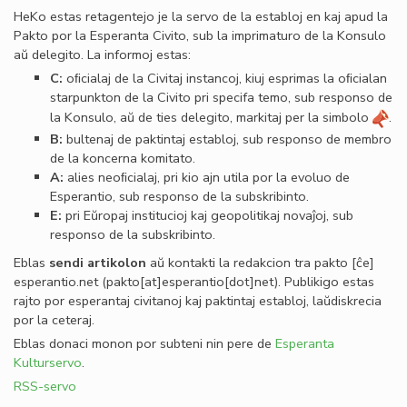
HeKo estas retagentejo je la servo de la establoj en kaj apud la
Pakto por la Esperanta Civito, sub la imprimaturo de la Konsulo
aŭ delegito. La informoj estas:
C:
oﬁcialaj de la Civitaj instancoj, kiuj esprimas la oﬁcialan
starpunkton de la Civito pri specifa temo, sub responso de
la Konsulo, aŭ de ties delegito, markitaj per la simbolo
.
B:
bultenaj de paktintaj establoj, sub responso de membro
de la koncerna komitato.
A:
alies neoﬁcialaj, pri kio ajn utila por la evoluo de
Esperantio, sub responso de la subskribinto.
E:
pri Eŭropaj institucioj kaj geopolitikaj novaĵoj, sub
responso de la subskribinto.
Eblas
sendi
artikolon
aŭ kontakti la redakcion tra
pakto
[ĉe]
esperantio
.
net
(pakto[at]esperantio[dot]net)
. Publikigo estas
rajto por esperantaj civitanoj kaj paktintaj establoj, laŭdiskrecia
por la ceteraj.
Eblas donaci monon por subteni nin pere de
Esperanta
Kulturservo
.
RSS-servo