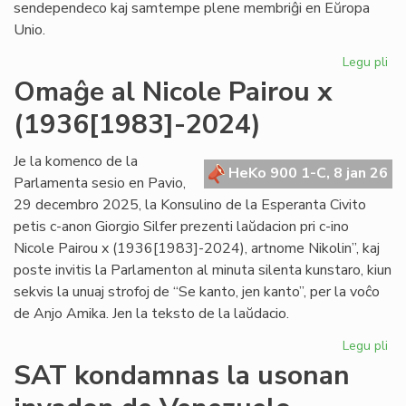
sendependeco kaj samtempe plene membriĝi en Eŭropa
Unio.
Legu pli
pri
Gr
Omaĝe al Nicole Pairou x
se
(1936[1983]-2024)
en
de
Eŭ
Je la komenco de la
HeKo 900 1-C, 8 jan 26
Un
Parlamenta sesio en Pavio,
29 decembro 2025, la Konsulino de la Esperanta Civito
petis c-anon Giorgio Silfer prezenti laŭdacion pri c-ino
Nicole Pairou x (1936[1983]-2024), artnome Nikolin”, kaj
poste invitis la Parlamenton al minuta silenta kunstaro, kiun
sekvis la unuaj strofoj de “Se kanto, jen kanto”, per la voĉo
de Anjo Amika. Jen la teksto de la laŭdacio.
Legu pli
pri
Om
SAT kondamnas la usonan
al
Nic