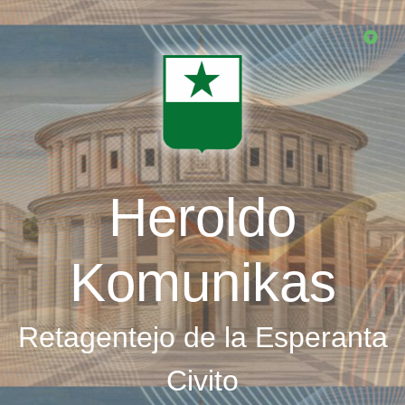
Skip
to
main
content
Heroldo
Komunikas
Retagentejo de la Esperanta
Civito