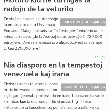
Motoro kiu ne turnigas la
Kessous
radojn de la veturilo
pri
la
agonianta
En sia ĵusa novjara salutmesaĝo
HeKo 899 7-A, 6 jan 26
SAT
la prezidanto de la Universala,
Fernando Maia jr, deklaris ke
“la kosto por funkciado de la
administra bazo
[de la Asocio]
estas averaĝe ĉ. 320.000
eŭroj jare, dum la enspezoj pro aliĝkotizoj estas averaĝe
ĉirkaŭ 120.000 jare”.
Legu pli
pri
Mo
Nia diasporo en la tempestoj
kiu
venezuela kaj irana
ne
tur
la
Ekzistas konekto inter la usona
HeKo 899 6-E, 5 jan 26
rad
milita interveno en Venezuelon
de
kaj la jam ĝenerala protestado en Irano: la unua ne hazarde
la
koincidas kun la dua; sed pri tio vi povas legi aliloke,
vet
inkluzive de la konsekvencoj por islamismo unuﬂanke kaj