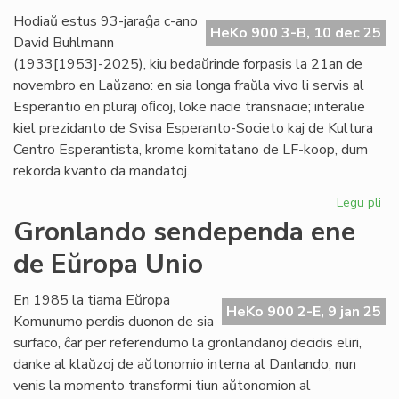
pr
Hodiaŭ estus 93-jaraĝa c-ano
HeKo 900 3-B, 10 dec 25
Ve
David Buhlmann
(1933[1953]-2025), kiu bedaŭrinde forpasis la 21an de
novembro en Laŭzano: en sia longa fraŭla vivo li servis al
Esperantio en pluraj oﬁcoj, loke nacie transnacie; interalie
kiel prezidanto de Svisa Esperanto-Societo kaj de Kultura
Centro Esperantista, krome komitatano de LF-koop, dum
rekorda kvanto da mandatoj.
Legu pli
pri
For
Gronlando sendependa ene
civ
de Eŭropa Unio
Da
Bu
En 1985 la tiama Eŭropa
HeKo 900 2-E, 9 jan 25
Komunumo perdis duonon de sia
surfaco, ĉar per referendumo la gronlandanoj decidis eliri,
danke al klaŭzoj de aŭtonomio interna al Danlando; nun
venis la momento transformi tiun aŭtonomion al