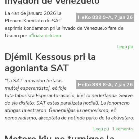
invadon de Venezuelo
Pai
x
La 4an de januaro 2026 la
HeKo 899 9-A, 7 jan 26
(1
Plenum-Komitato de SAT
esprimis kondamnon pri la invado de Venezuelo fare de
Usono per
oﬁciala deklaro
:
Legu pli
pri
SA
Djémil Kessous pri la
ko
agonianta SAT
la
us
in
“La SAT-movadon forlasis
HeKo 899 8-A, 7 jan 26
de
multaj esperantistoj, eĉ foje
Ve
tuta laborista Esperanto-asocio, kiel la nederlanda. Sekve
de sia disfalo, SAT estas paralizata hodiaŭ. La fenomeno
atingas la estraron. Ĝeneraliĝas iu nemovismo, eĉ
nemovadismo, akceptata de notinda parto de la aktivularo.
Legu pli
pri
1 komento
Djémil