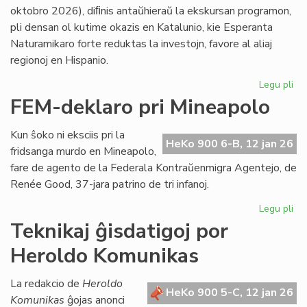
LF-
oktobro 2026), diﬁnis antaŭhieraŭ la ekskursan programon,
ko
pli densan ol kutime okazis en Katalunio, kie Esperanta
Naturamikaro forte reduktas la investojn, favore al aliaj
regionoj en Hispanio.
Legu pli
pri
NA
FEM-deklaro pri Mineapolo
en
An
Kun ŝoko ni eksciis pri la
pli
HeKo 900 6-B, 12 jan 26
fridsanga murdo en Mineapolo,
eks
fare de agento de la Federala Kontraŭenmigra Agentejo, de
pli
Renée Good, 37-jara patrino de tri infanoj.
str
Legu pli
pri
FE
Teknikaj ĝisdatigoj por
de
Heroldo Komunikas
pri
Mi
La redakcio de
Heroldo
HeKo 900 5-C, 12 jan 26
Komunikas
ĝojas anonci