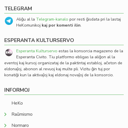
TELEGRAM
Aliĝu al la
Telegram-kanalo
por resti ĝisdata pri la lastaj
HeKomunikoj
kaj por komenti ilin
.
ESPERANTA KULTURSERVO
Esperanta Kulturservo
estas la konsorcia magazeno de la
Esperanta Civito. Tiu platformo ebligas la aliĝon al la
eventoj kaj kursoj organizataj de la paktintaj establoj, aĉeton de
eldonaĵoj, abonon al revuoj kaj multe pli. Vizitu ĝin tuj por
konatiĝi kun la aktivaĵoj kaj eldonaj novaĵoj de la konsorcio.
INFORMOJ
HeKo
Raŭmismo
Normaro