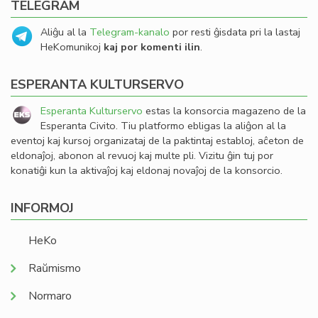
TELEGRAM
Aliĝu al la
Telegram-kanalo
por resti ĝisdata pri la lastaj
HeKomunikoj
kaj por komenti ilin
.
ESPERANTA KULTURSERVO
Esperanta Kulturservo
estas la konsorcia magazeno de la
Esperanta Civito. Tiu platformo ebligas la aliĝon al la
eventoj kaj kursoj organizataj de la paktintaj establoj, aĉeton de
eldonaĵoj, abonon al revuoj kaj multe pli. Vizitu ĝin tuj por
konatiĝi kun la aktivaĵoj kaj eldonaj novaĵoj de la konsorcio.
INFORMOJ
HeKo
Raŭmismo
Normaro