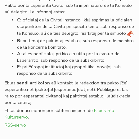
Pakto por la Esperanta Civito, sub la imprimaturo de la Konsulo
aŭ delegito. La informoj estas:
C:
oﬁcialaj de la Civitaj instancoj, kiuj esprimas la oﬁcialan
starpunkton de la Civito pri specifa temo, sub responso de
la Konsulo, aŭ de ties delegito, markitaj per la simbolo
.
B:
bultenaj de paktintaj establoj, sub responso de membro
de la koncerna komitato.
A:
alies neoﬁcialaj, pri kio ajn utila por la evoluo de
Esperantio, sub responso de la subskribinto.
E:
pri Eŭropaj institucioj kaj geopolitikaj novaĵoj, sub
responso de la subskribinto.
Eblas
sendi
artikolon
aŭ kontakti la redakcion tra
pakto
[ĉe]
esperantio
.
net
(pakto[at]esperantio[dot]net)
. Publikigo estas
rajto por esperantaj civitanoj kaj paktintaj establoj, laŭdiskrecia
por la ceteraj.
Eblas donaci monon por subteni nin pere de
Esperanta
Kulturservo
.
RSS-servo