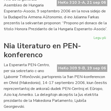
HeKo 310 3-A, 21 sep 06
Int
Asembleo de Hungaria
Esperanto-Asocio, 9 septembro 2006 en la nova sidejo de
la Budapeŝta Armena Aŭtonomio, d-ino Julianna Farkas
prezentis la sekvantan proponon: “Propono pri donaco de la
titolo Honora Prezidanto de la Hungaria Esperanto-Asocio”.
Legu pli
pri
Hu
Nia literaturo en PEN-
Es
konferenco
Aso
Du
ho
La Esperanta PEN-Centro,
HeKo 309 9-B, 19 sep 06
pr
per sia sekretario c-ano
Ljubomir Trifonĉovski, partoprenis la 9an PEN-konferencon
en Ohrid (Makedonio), 14-17 septembro 2006, kiun ĉeestis
reprezentantoj de ankoraŭ dudek PEN-Centroj el Eŭropo,
Azio kaj Ameriko. La delegitojn akceptis la ĵus elektita
prezidanto de la Makedona Parlamento, Ljubiŝa
Georgievski.