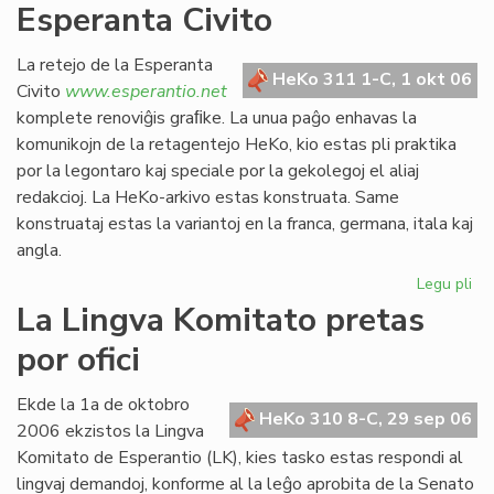
Esperanta Civito
kan
es
def
La retejo de la Esperanta
HeKo 311 1-C, 1 okt 06
Civito
www.esperantio.net
komplete renoviĝis graﬁke. La unua paĝo enhavas la
komunikojn de la retagentejo HeKo, kio estas pli praktika
por la legontaro kaj speciale por la gekolegoj el aliaj
redakcioj. La HeKo-arkivo estas konstruata. Same
konstruataj estas la variantoj en la franca, germana, itala kaj
angla.
Legu pli
pri
Re
La Lingva Komitato pretas
la
por ofici
ret
de
la
Ekde la 1a de oktobro
HeKo 310 8-C, 29 sep 06
Es
2006 ekzistos la Lingva
Civ
Komitato de Esperantio (LK), kies tasko estas respondi al
lingvaj demandoj, konforme al la leĝo aprobita de la Senato