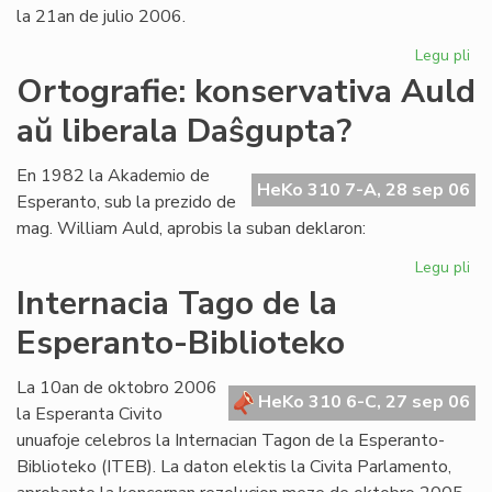
la 21an de julio 2006.
Legu pli
pri
La
Ortografie: konservativa Auld
Li
aŭ liberala Daŝgupta?
Ko
pr
po
En 1982 la Akademio de
HeKo 310 7-A, 28 sep 06
ofi
Esperanto, sub la prezido de
mag. William Auld, aprobis la suban deklaron:
Legu pli
pri
Ort
Internacia Tago de la
ko
Esperanto-Biblioteko
Au
aŭ
lib
La 10an de oktobro 2006
HeKo 310 6-C, 27 sep 06
Da
la Esperanta Civito
unuafoje celebros la Internacian Tagon de la Esperanto-
Biblioteko (ITEB). La daton elektis la Civita Parlamento,