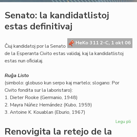
Senato: la kandidatlistoj
estas definitivaj
HeKo 311 2-C, 1 okt 06
Ĉiuj kandidatoj por la Senato
de la Esperanta Civito estas validaj, kaj la kandidatlistoj
estas nun oﬁcialaj.
Ruĝa Listo
(simbolo: globuso kun serpo kaj martelo; slogano: Por
Civito fondita sur la laboristaro):
1. Dieter Rooke (Germanio, 1948)
2. Mayra Núñez Hernández (Kubo, 1959)
3. Antoine K. Kouablan (Eburio, 1967)
Legu pli
pri
Se
Renovigita la retejo de la
la