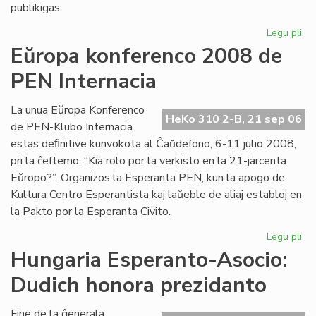
pri
publikigas:
alf
Legu pli
pri
Pri
Eŭropa konferenco 2008 de
Ivo
PEN Internacia
La
kaj
hu
La unua Eŭropa Konferenco
HeKo 310 2-B, 21 sep 06
la
de PEN-Klubo Internacia
estas deﬁnitive kunvokota al Ĉaŭdefono, 6-11 julio 2008,
pri la ĉeftemo: “Kia rolo por la verkisto en la 21-jarcenta
Eŭropo?”. Organizos la Esperanta PEN, kun la apogo de
Kultura Centro Esperantista kaj laŭeble de aliaj establoj en
la Pakto por la Esperanta Civito.
Legu pli
pri
Eŭ
Hungaria Esperanto-Asocio:
ko
Dudich honora prezidanto
20
de
PE
Fine de la ĝenerala