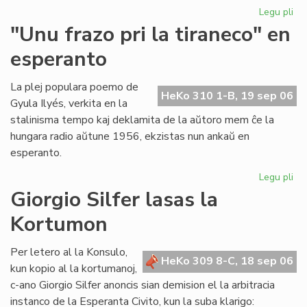
Legu pli
pri
Ni
"Unu frazo pri la tiraneco" en
lit
esperanto
en
PE
ko
La plej populara poemo de
HeKo 310 1-B, 19 sep 06
Gyula Ilyés, verkita en la
stalinisma tempo kaj deklamita de la aŭtoro mem ĉe la
hungara radio aŭtune 1956, ekzistas nun ankaŭ en
esperanto.
Legu pli
pri
"U
Giorgio Silfer lasas la
fra
Kortumon
pri
la
tir
Per letero al la Konsulo,
HeKo 309 8-C, 18 sep 06
en
kun kopio al la kortumanoj,
es
c-ano Giorgio Silfer anoncis sian demision el la arbitracia
instanco de la Esperanta Civito, kun la suba klarigo: