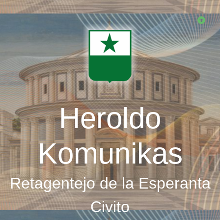
Skip
to
main
content
Heroldo
Komunikas
Retagentejo de la Esperanta
Civito