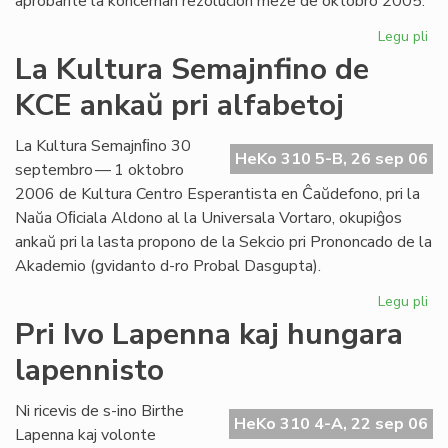
aprobante la koncernan rezolucion meze de oktobro 2005.
Legu pli
pri
Int
La Kultura Semajnfino de
Ta
KCE ankaŭ pri alfabetoj
de
la
Es
La Kultura Semajnﬁno 30
HeKo 310 5-B, 26 sep 06
Bib
septembro — 1 oktobro
2006 de Kultura Centro Esperantista en Ĉaŭdefono, pri la
Naŭa Oﬁciala Aldono al la Universala Vortaro, okupiĝos
ankaŭ pri la lasta propono de la Sekcio pri Prononcado de la
Akademio (gvidanto d-ro Probal Dasgupta).
Legu pli
pri
La
Pri Ivo Lapenna kaj hungara
Kul
lapennisto
Se
de
KC
Ni ricevis de s-ino Birthe
HeKo 310 4-A, 22 sep 06
an
Lapenna kaj volonte