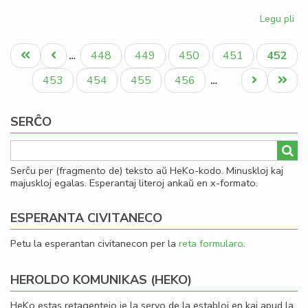
Legu pli
pri
Gio
Pagination
Sil
Unua
Antaŭa
Paĝo
Paĝo
Paĝo
Paĝo
Aktual
448
449
450
451
452
…
la
paĝo
paĝo
paĝo
la
Paĝo
Paĝo
Paĝo
Paĝo
Next
Last
453
454
455
456
…
Ko
page
page
SERĈO
Serĉu per (fragmento de) teksto aŭ HeKo-kodo. Minuskloj kaj
majuskloj egalas. Esperantaj literoj ankaŭ en x-formato.
ESPERANTA CIVITANECO
Petu la esperantan civitanecon per la
reta formularo
.
HEROLDO KOMUNIKAS (HEKO)
HeKo estas retagentejo je la servo de la establoj en kaj apud la