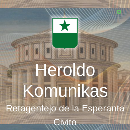
Skip
to
main
content
Heroldo
Komunikas
Retagentejo de la Esperanta
Civito