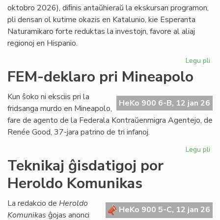
LF-
oktobro 2026), diﬁnis antaŭhieraŭ la ekskursan programon,
ko
pli densan ol kutime okazis en Katalunio, kie Esperanta
Naturamikaro forte reduktas la investojn, favore al aliaj
regionoj en Hispanio.
Legu pli
pri
NA
FEM-deklaro pri Mineapolo
en
An
Kun ŝoko ni eksciis pri la
pli
HeKo 900 6-B, 12 jan 26
fridsanga murdo en Mineapolo,
eks
fare de agento de la Federala Kontraŭenmigra Agentejo, de
pli
Renée Good, 37-jara patrino de tri infanoj.
str
Legu pli
pri
FE
Teknikaj ĝisdatigoj por
de
Heroldo Komunikas
pri
Mi
La redakcio de
Heroldo
HeKo 900 5-C, 12 jan 26
Komunikas
ĝojas anonci