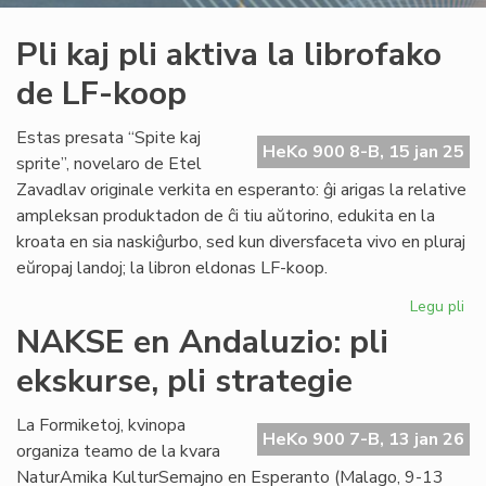
Pli kaj pli aktiva la librofako
de LF-koop
Estas presata “Spite kaj
HeKo 900 8-B, 15 jan 25
sprite”, novelaro de Etel
Zavadlav originale verkita en esperanto: ĝi arigas la relative
ampleksan produktadon de ĉi tiu aŭtorino, edukita en la
kroata en sia naskiĝurbo, sed kun diversfaceta vivo en pluraj
eŭropaj landoj; la libron eldonas LF-koop.
Legu pli
pri
Pli
NAKSE en Andaluzio: pli
kaj
ekskurse, pli strategie
pli
akt
la
La Formiketoj, kvinopa
HeKo 900 7-B, 13 jan 26
lib
organiza teamo de la kvara
de
NaturAmika KulturSemajno en Esperanto (Malago, 9-13