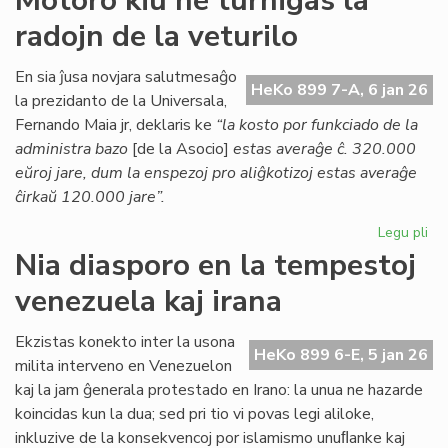
Motoro kiu ne turnigas la
Kessous
radojn de la veturilo
pri
la
agonianta
En sia ĵusa novjara salutmesaĝo
HeKo 899 7-A, 6 jan 26
SAT
la prezidanto de la Universala,
Fernando Maia jr, deklaris ke
“la kosto por funkciado de la
administra bazo
[de la Asocio]
estas averaĝe ĉ. 320.000
eŭroj jare, dum la enspezoj pro aliĝkotizoj estas averaĝe
ĉirkaŭ 120.000 jare”.
Legu pli
pri
Mo
Nia diasporo en la tempestoj
kiu
venezuela kaj irana
ne
tur
la
Ekzistas konekto inter la usona
HeKo 899 6-E, 5 jan 26
rad
milita interveno en Venezuelon
de
kaj la jam ĝenerala protestado en Irano: la unua ne hazarde
la
koincidas kun la dua; sed pri tio vi povas legi aliloke,
vet
inkluzive de la konsekvencoj por islamismo unuﬂanke kaj