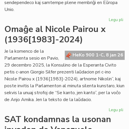
sendependeco kaj samtempe plene membriĝi en Eŭropa
Unio.
Legu pli
pri
Gr
Omaĝe al Nicole Pairou x
se
(1936[1983]-2024)
en
de
Eŭ
Je la komenco de la
HeKo 900 1-C, 8 jan 26
Un
Parlamenta sesio en Pavio,
29 decembro 2025, la Konsulino de la Esperanta Civito
petis c-anon Giorgio Silfer prezenti laŭdacion pri c-ino
Nicole Pairou x (1936[1983]-2024), artnome Nikolin”, kaj
poste invitis la Parlamenton al minuta silenta kunstaro, kiun
sekvis la unuaj strofoj de “Se kanto, jen kanto”, per la voĉo
de Anjo Amika. Jen la teksto de la laŭdacio.
Legu pli
pri
Om
SAT kondamnas la usonan
al
Nic