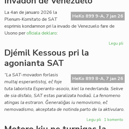
invadon de Venezuelo
Pai
x
La 4an de januaro 2026 la
HeKo 899 9-A, 7 jan 26
(1
Plenum-Komitato de SAT
esprimis kondamnon pri la invado de Venezuelo fare de
Usono per
oﬁciala deklaro
:
Legu pli
pri
SA
Djémil Kessous pri la
ko
agonianta SAT
la
us
in
“La SAT-movadon forlasis
HeKo 899 8-A, 7 jan 26
de
multaj esperantistoj, eĉ foje
Ve
tuta laborista Esperanto-asocio, kiel la nederlanda. Sekve
de sia disfalo, SAT estas paralizata hodiaŭ. La fenomeno
atingas la estraron. Ĝeneraliĝas iu nemovismo, eĉ
nemovadismo, akceptata de notinda parto de la aktivularo.
Legu pli
pri
1 komento
Djémil