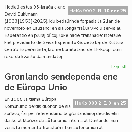
pr
Hodiaŭ estus 93-jaraĝa c-ano
HeKo 900 3-B, 10 dec 25
Ve
David Buhlmann
(1933[1953]-2025), kiu bedaŭrinde forpasis la 21an de
novembro en Laŭzano: en sia longa fraŭla vivo li servis al
Esperantio en pluraj oﬁcoj, loke nacie transnacie; interalie
kiel prezidanto de Svisa Esperanto-Societo kaj de Kultura
Centro Esperantista, krome komitatano de LF-koop, dum
rekorda kvanto da mandatoj.
Legu pli
pri
For
Gronlando sendependa ene
civ
de Eŭropa Unio
Da
Bu
En 1985 la tiama Eŭropa
HeKo 900 2-E, 9 jan 25
Komunumo perdis duonon de sia
surfaco, ĉar per referendumo la gronlandanoj decidis eliri,
danke al klaŭzoj de aŭtonomio interna al Danlando; nun
venis la momento transformi tiun aŭtonomion al