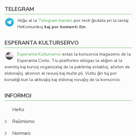
TELEGRAM
Aliĝu al la
Telegram-kanalo
por resti ĝisdata pri la lastaj
HeKomunikoj
kaj por komenti ilin
.
ESPERANTA KULTURSERVO
Esperanta Kulturservo
estas la konsorcia magazeno de la
Esperanta Civito. Tiu platformo ebligas la aliĝon al la
eventoj kaj kursoj organizataj de la paktintaj establoj, aĉeton de
eldonaĵoj, abonon al revuoj kaj multe pli. Vizitu ĝin tuj por
konatiĝi kun la aktivaĵoj kaj eldonaj novaĵoj de la konsorcio.
INFORMOJ
HeKo
Raŭmismo
Normaro