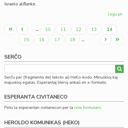
Israelo aliﬂanke.
Legu pli
pri
Ni
Pagination
di
Unua
Antaŭa
Paĝo
Paĝo
Paĝo
Paĝo
Aktuala
10
11
12
13
14
…
en
paĝo
paĝo
paĝo
la
Paĝo
Paĝo
Paĝo
Paĝo
Next
Last
15
16
17
18
…
te
page
page
ve
SERĈO
kaj
ira
Serĉu per (fragmento de) teksto aŭ HeKo-kodo. Minuskloj kaj
majuskloj egalas. Esperantaj literoj ankaŭ en x-formato.
ESPERANTA CIVITANECO
Petu la esperantan civitanecon per la
reta formularo
.
HEROLDO KOMUNIKAS (HEKO)