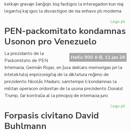
kelkajn gravajn ŝanĝojn, kiuj faciligos la interagadon kun niaj
legantoj kaj igos la disvastigon de nia enhavo pli moderna.
Legu pli
pri
Tek
PEN-packomitato kondamnas
ĝis
Usonon pro Venezuelo
po
He
Ko
La prezidanto de la
HeKo 900 4-B, 11 jan 26
Packomitato de PEN
Internacia, Germán Rojas, en ĵusa deklaro memorigas pri la
intelektuloj enprizonigitaj de la diktatura reĝimo de
prezidento Nicolás Maduro; samtempe li kondamnas la
militan operacon ordonitan de la usona prezidento Donald
Trump, ĉar kontraŭa al la principoj de internacia juro.
Legu pli
pri
PE
Forpasis civitano David
pa
Buhlmann
ko
Us