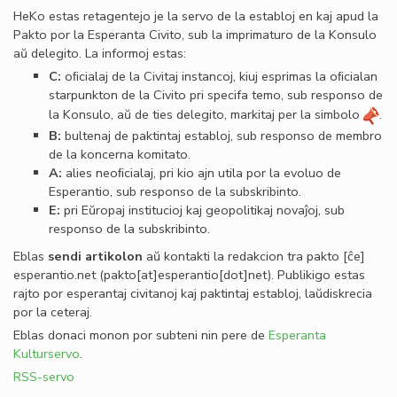
HeKo estas retagentejo je la servo de la establoj en kaj apud la
Pakto por la Esperanta Civito, sub la imprimaturo de la Konsulo
aŭ delegito. La informoj estas:
C:
oﬁcialaj de la Civitaj instancoj, kiuj esprimas la oﬁcialan
starpunkton de la Civito pri specifa temo, sub responso de
la Konsulo, aŭ de ties delegito, markitaj per la simbolo
.
B:
bultenaj de paktintaj establoj, sub responso de membro
de la koncerna komitato.
A:
alies neoﬁcialaj, pri kio ajn utila por la evoluo de
Esperantio, sub responso de la subskribinto.
E:
pri Eŭropaj institucioj kaj geopolitikaj novaĵoj, sub
responso de la subskribinto.
Eblas
sendi
artikolon
aŭ kontakti la redakcion tra
pakto
[ĉe]
esperantio
.
net
(pakto[at]esperantio[dot]net)
. Publikigo estas
rajto por esperantaj civitanoj kaj paktintaj establoj, laŭdiskrecia
por la ceteraj.
Eblas donaci monon por subteni nin pere de
Esperanta
Kulturservo
.
RSS-servo