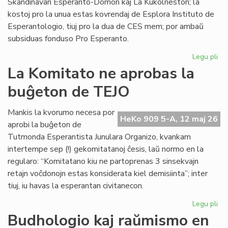
Skandinavan Esperanto-Domon kaj La Kukolneston; la
kostoj pro la unua estas kovrendaj de Esplora Instituto de
Esperantologio, tiuj pro la dua de CES mem; por ambaŭ
subsiduas fonduso Pro Esperanto.
Legu pli
pri
La
La Komitato ne aprobas la
eks
buĝeton de TEJO
kos
de
Civ
Mankis la kvorumo necesa por
HeKo 909 5-A, 12 maj 26
Es
aprobi la buĝeton de
Se
Tutmonda Esperantista Junulara Organizo, kvankam
intertempe sep (!) gekomitatanoj ĉesis, laŭ normo en la
regularo: “Komitatano kiu ne partoprenas 3 sinsekvajn
retajn voĉdonojn estas konsiderata kiel demisiinta”; inter
tiuj, iu havas la esperantan civitanecon.
Legu pli
pri
La
Budhologio kaj raŭmismo en
Ko