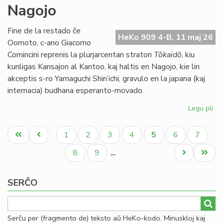
Nagojo
ne
ap
la
Fine de la restado ĉe
HeKo 909 4-B, 11 maj 26
bu
Oomoto, c-ano Giacomo
de
Comincini reprenis la plurjarcentan straton
Tōkaidō
, kiu
TE
kunligas Kansajon al Kantoo, kaj haltis en Nagojo, kie lin
akceptis s-ro Yamaguchi Shin’ichi, gravulo en la japana (kaj
internacia) budhana esperanto-movado.
Legu pli
pri
Bu
Pagination
kaj
Unua
Antaŭa
Paĝo
Paĝo
Paĝo
Paĝo
Aktuala
Paĝo
Paĝo
1
2
3
4
5
6
7
ra
paĝo
paĝo
paĝo
en
Paĝo
Paĝo
Next
Last
8
9
…
Na
page
page
SERĈO
Serĉu per (fragmento de) teksto aŭ HeKo-kodo. Minuskloj kaj