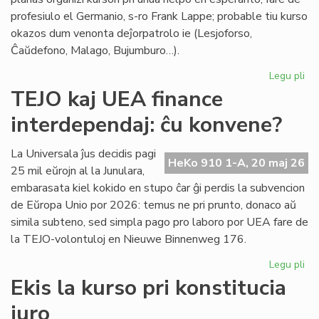
profesiulo el Germanio, s-ro Frank Lappe; probable tiu kurso
okazos dum venonta deĵorpatrolo ie (Lesjoforso,
Ĉaŭdefono, Malago, Bujumburo…).
Legu pli
pri
Du
TEJO kaj UEA finance
no
interdependaj: ĉu konvene?
pro
de
Civ
La Universala ĵus decidis pagi
HeKo 910 1-A, 20 maj 26
Es
25 mil eŭrojn al la Junulara,
Se
embarasata kiel kokido en stupo ĉar ĝi perdis la subvencion
de Eŭropa Unio por 2026: temus ne pri prunto, donaco aŭ
simila subteno, sed simpla pago pro laboro por UEA fare de
la TEJO-volontuloj en Nieuwe Binnenweg 176.
Legu pli
pri
TE
Ekis la kurso pri konstitucia
kaj
juro
UE