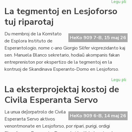
Legu pli
pri
Pro
La tegmentoj en Lesjoforso
Ki
tuj riparotaj
ho
pr
de
Du membroj de la Komitato
HeKo 909 7-B, 15 maj 26
EIE
de Esplora Instituto de
Esperantologio, nome c-ano Giorgio Silfer vicprezidanto kaj
sen. Manuela Blanco sekretario, hodiaŭ akompanis fakan
entrepreniston por ekspertizo de la tegmentoj en la
kontruoj de Skandinava Esperanto-Domo en Lesjoforso.
Legu pli
pri
La
La eksterprojektaj kostoj de
te
Civila Esperanta Servo
en
Les
tuj
La unua deĵorpatrolo de Civila
HeKo 909 6-B, 14 maj 26
rip
Esperanta Servo aktivos
venontmonate en Lesjoforso, por ripari, purigi, ordigi