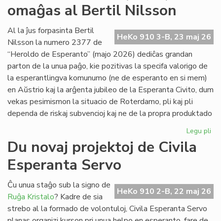
omaĝas al Bertil Nilsson
de
la
Kap
Al la ĵus forpasinta Bertil
HeKo 910 3-B, 23 maj 26
Nilsson la numero 2377 de
“Heroldo de Esperanto” (majo 2026) dediĉas grandan
parton de la unua paĝo, kie pozitivas la specifa valorigo de
la esperantlingva komunumo (ne de esperanto en si mem)
en Aŭstrio kaj la arĝenta jubileo de la Esperanta Civito, dum
vekas pesimismon la situacio de Roterdamo, pli kaj pli
dependa de riskaj subvencioj kaj ne de la propra produktado
Legu pli
pri
La
Du novaj projektoj de Civila
ma
Esperanta Servo
He
(2
om
Ĉu unua staĝo sub la signo de
HeKo 910 2-B, 22 maj 26
al
Ruĝa Kristalo
? Kadre de sia
Ber
strebo al la formado de volontuloj, Civila Esperanta Servo
Ni
planas organizi kurson pri unua helpo en esperanto, fare de