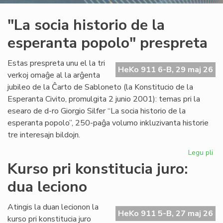
"La socia historio de la
esperanta popolo" prespreta
Estas prespreta unu el la tri
HeKo 911 6-B, 29 maj 26
verkoj omaĝe al la arĝenta
jubileo de la Ĉarto de Sabloneto (la Konstitucio de la
Esperanta Civito, promulgita 2 junio 2001): temas pri la
esearo de d-ro Giorgio Silfer “La socia historio de la
esperanta popolo”, 250-paĝa volumo inkluzivanta historie
tre interesajn bildojn.
Legu pli
pri
"L
Kurso pri konstitucia juro:
soc
dua leciono
his
de
la
Atingis la duan lecionon la
HeKo 911 5-B, 27 maj 26
es
kurso pri konstitucia juro