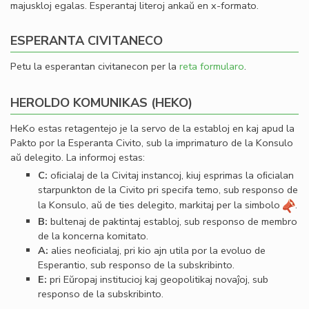
majuskloj egalas. Esperantaj literoj ankaŭ en x-formato.
ESPERANTA CIVITANECO
Petu la esperantan civitanecon per la
reta formularo
.
HEROLDO KOMUNIKAS (HEKO)
HeKo estas retagentejo je la servo de la establoj en kaj apud la
Pakto por la Esperanta Civito, sub la imprimaturo de la Konsulo
aŭ delegito. La informoj estas:
C:
oﬁcialaj de la Civitaj instancoj, kiuj esprimas la oﬁcialan
starpunkton de la Civito pri specifa temo, sub responso de
la Konsulo, aŭ de ties delegito, markitaj per la simbolo
.
B:
bultenaj de paktintaj establoj, sub responso de membro
de la koncerna komitato.
A:
alies neoﬁcialaj, pri kio ajn utila por la evoluo de
Esperantio, sub responso de la subskribinto.
E:
pri Eŭropaj institucioj kaj geopolitikaj novaĵoj, sub
responso de la subskribinto.