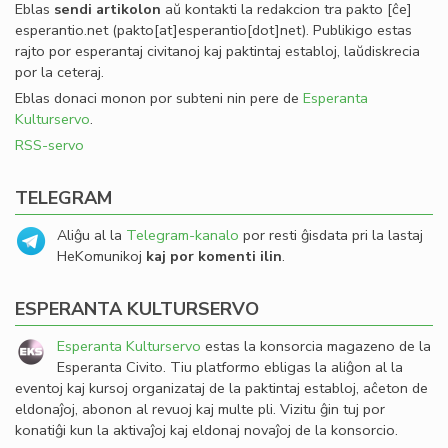
Eblas
sendi
artikolon
aŭ kontakti la redakcion tra
pakto
[ĉe]
esperantio
.
net
(pakto[at]esperantio[dot]net)
. Publikigo estas
rajto por esperantaj civitanoj kaj paktintaj establoj, laŭdiskrecia
por la ceteraj.
Eblas donaci monon por subteni nin pere de
Esperanta
Kulturservo
.
RSS-servo
TELEGRAM
Aliĝu al la
Telegram-kanalo
por resti ĝisdata pri la lastaj
HeKomunikoj
kaj por komenti ilin
.
ESPERANTA KULTURSERVO
Esperanta Kulturservo
estas la konsorcia magazeno de la
Esperanta Civito. Tiu platformo ebligas la aliĝon al la
eventoj kaj kursoj organizataj de la paktintaj establoj, aĉeton de
eldonaĵoj, abonon al revuoj kaj multe pli. Vizitu ĝin tuj por
konatiĝi kun la aktivaĵoj kaj eldonaj novaĵoj de la konsorcio.