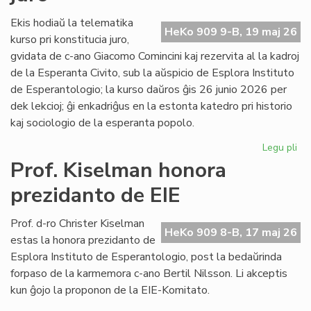
fi
int
Ekis hodiaŭ la telematika
HeKo 909 9-B, 19 maj 26
ĉu
kurso pri konstitucia juro,
ko
gvidata de c-ano Giacomo Comincini kaj rezervita al la kadroj
de la Esperanta Civito, sub la aŭspicio de Esplora Instituto
de Esperantologio; la kurso daŭros ĝis 26 junio 2026 per
dek lekcioj; ĝi enkadriĝus en la estonta katedro pri historio
kaj sociologio de la esperanta popolo.
Legu pli
pri
Eki
Prof. Kiselman honora
la
prezidanto de EIE
ku
pri
kon
Prof. d-ro Christer Kiselman
HeKo 909 8-B, 17 maj 26
jur
estas la honora prezidanto de
Esplora Instituto de Esperantologio, post la bedaŭrinda
forpaso de la karmemora c-ano Bertil Nilsson. Li akceptis
kun ĝojo la proponon de la EIE-Komitato.