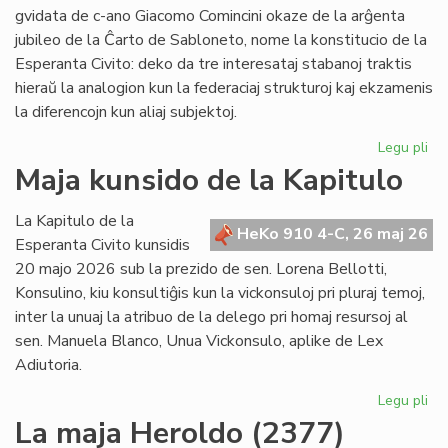
po
gvidata de c-ano Giacomo Comincini okaze de la arĝenta
pr
jubileo de la Ĉarto de Sabloneto, nome la konstitucio de la
Esperanta Civito: deko da tre interesataj stabanoj traktis
hieraŭ la analogion kun la federaciaj strukturoj kaj ekzamenis
la diferencojn kun aliaj subjektoj.
Legu pli
pri
Ku
Maja kunsido de la Kapitulo
pri
kon
La Kapitulo de la
jur
HeKo 910 4-C, 26 maj 26
Esperanta Civito kunsidis
du
20 majo 2026 sub la prezido de sen. Lorena Bellotti,
lec
Konsulino, kiu konsultiĝis kun la vickonsuloj pri pluraj temoj,
inter la unuaj la atribuo de la delego pri homaj resursoj al
sen. Manuela Blanco, Unua Vickonsulo, aplike de Lex
Adiutoria.
Legu pli
pri
Ma
La maja Heroldo (2377)
ku