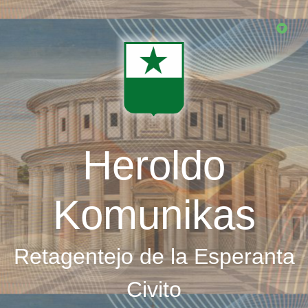
Skip
to
main
content
Heroldo
Komunikas
Retagentejo de la Esperanta
Civito