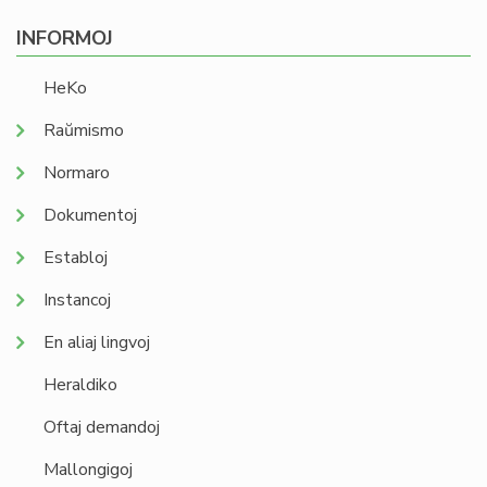
INFORMOJ
HeKo
Raŭmismo
Normaro
Dokumentoj
Establoj
Instancoj
En aliaj lingvoj
Heraldiko
Oftaj demandoj
Mallongigoj