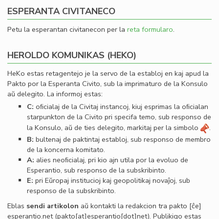
ESPERANTA CIVITANECO
Petu la esperantan civitanecon per la
reta formularo
.
HEROLDO KOMUNIKAS (HEKO)
HeKo estas retagentejo je la servo de la establoj en kaj apud la
Pakto por la Esperanta Civito, sub la imprimaturo de la Konsulo
aŭ delegito. La informoj estas:
C:
oﬁcialaj de la Civitaj instancoj, kiuj esprimas la oﬁcialan
starpunkton de la Civito pri specifa temo, sub responso de
la Konsulo, aŭ de ties delegito, markitaj per la simbolo
.
B:
bultenaj de paktintaj establoj, sub responso de membro
de la koncerna komitato.
A:
alies neoﬁcialaj, pri kio ajn utila por la evoluo de
Esperantio, sub responso de la subskribinto.
E:
pri Eŭropaj institucioj kaj geopolitikaj novaĵoj, sub
responso de la subskribinto.
Eblas
sendi
artikolon
aŭ kontakti la redakcion tra
pakto
[ĉe]
esperantio
.
net
(pakto[at]esperantio[dot]net)
. Publikigo estas