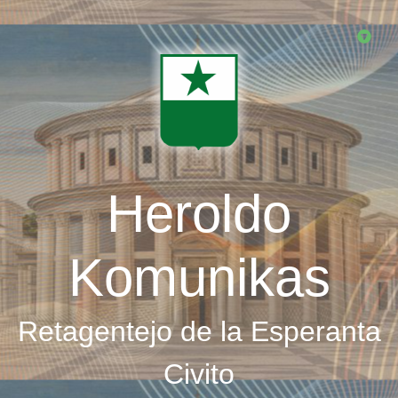
Skip
to
main
content
Heroldo
Komunikas
Retagentejo de la Esperanta
Civito