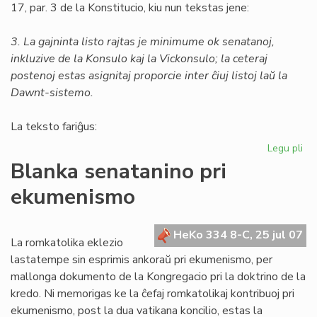
17, par. 3 de la Konstitucio, kiu nun tekstas jene:
3. La gajninta listo rajtas je minimume ok senatanoj,
inkluzive de la Konsulo kaj la Vickonsulo; la ceteraj
postenoj estas asignitaj proporcie inter ĉiuj listoj laŭ la
Dawnt-sistemo.
La teksto fariĝus:
Legu pli
pri
Un
Blanka senatanino pri
am
ekumenismo
al
la
Kon
HeKo 334 8-C, 25 jul 07
La romkatolika eklezio
lastatempe sin esprimis ankoraŭ pri ekumenismo, per
mallonga dokumento de la Kongregacio pri la doktrino de la
kredo. Ni memorigas ke la ĉefaj romkatolikaj kontribuoj pri
ekumenismo, post la dua vatikana koncilio, estas la