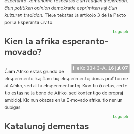
esperanto-komunumo respektas ĉiun religian (ne)kredon,
Ti
ĉiun politikan opinion demokratie esprimitan kaj ĉiun
kulturan tradicion.
Tiele tekstas la artikolo 3 de la Pakto
por la Esperanta Civito.
Legu pli
pri
Mo
Kien la afrika esperanto-
en
movado?
la
Pa
HeKo 334 3-A, 16 jul 07
Ĉiam Afriko estas grundo de
eksperimento, kaj ĉiam tiuj eksperimentoj donas proﬁton ne
al Afriko, sed al la eksperimentantoj. Kion tiu ĉi celas, certe
tio estas ne la bono de Afriko, sed kontentigo de propraj
ambicioj. Kio nun okazas en la E-movado afrika, tio neniun
dubigas.
Legu pli
pri
Ki
Katalunoj dementas
la