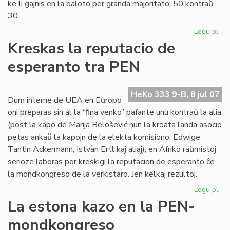
ke li gajnis en la baloto per granda majoritato: 50 kontraŭ
30.
Legu pli
pri
Eu
Kreskas la reputacio de
Sc
esperanto tra PEN
int
PE
sek
HeKo 333 9-B, 8 jul 07
Dum interne de UEA en Eŭropo
oni preparas sin al la “ﬁna venko” pafante unu kontraŭ la alia
(post la kapo de Marija Belošević nun la kroata landa asocio
petas ankaŭ la kapojn de la elekta komisiono: Edwige
Tantin Ackermann, Istvàn Ertl kaj aliaj), en Afriko raŭmistoj
serioze laboras por kreskigi la reputacion de esperanto ĉe
la mondkongreso de la verkistaro. Jen kelkaj rezultoj.
Legu pli
pri
Kr
La estona kazo en la PEN-
la
mondkongreso
rep