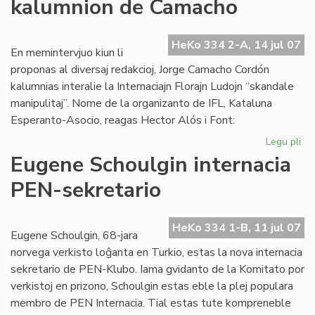
kalumnion de Camacho
afr
es
mo
HeKo 334 2-A, 14 jul 07
En memintervjuo kiun li
proponas al diversaj redakcioj, Jorge Camacho Cordón
kalumnias interalie la Internaciajn Florajn Ludojn “skandale
manipulitaj”. Nome de la organizanto de IFL, Kataluna
Esperanto-Asocio, reagas Hector Alós i Font:
Legu pli
pri
Kat
Eugene Schoulgin internacia
de
PEN-sekretario
ka
de
Ca
HeKo 334 1-B, 11 jul 07
Eugene Schoulgin, 68-jara
norvega verkisto loĝanta en Turkio, estas la nova internacia
sekretario de PEN-Klubo. Iama gvidanto de la Komitato por
verkistoj en prizono, Schoulgin estas eble la plej populara
membro de PEN Internacia. Tial estas tute kompreneble