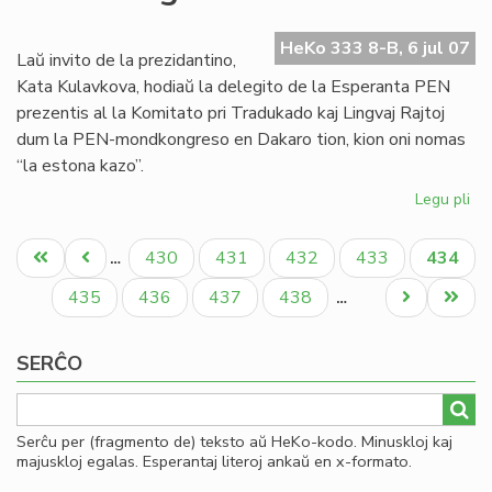
de
es
HeKo 333 8-B, 6 jul 07
tra
Laŭ invito de la prezidantino,
PE
Kata Kulavkova, hodiaŭ la delegito de la Esperanta PEN
prezentis al la Komitato pri Tradukado kaj Lingvaj Rajtoj
dum la PEN-mondkongreso en Dakaro tion, kion oni nomas
“la estona kazo”.
Legu pli
pri
La
Pagination
es
Unua
Antaŭa
Paĝo
Paĝo
Paĝo
Paĝo
Aktual
430
431
432
433
434
…
ka
paĝo
paĝo
paĝo
en
Paĝo
Paĝo
Paĝo
Paĝo
Next
Last
435
436
437
438
…
la
page
page
PE
SERĈO
mo
Serĉu per (fragmento de) teksto aŭ HeKo-kodo. Minuskloj kaj
majuskloj egalas. Esperantaj literoj ankaŭ en x-formato.