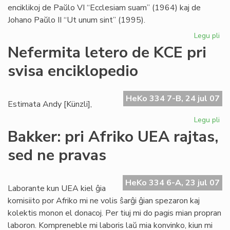
enciklikoj de Paŭlo VI “Ecclesiam suam” (1964) kaj de
Johano Paŭlo II “Ut unum sint” (1995).
Legu pli
pri
Bl
Nefermita letero de KCE pri
se
svisa enciklopedio
pri
ek
HeKo 334 7-B, 24 jul 07
Estimata Andy [Künzli],
Legu pli
pri
Ne
Bakker: pri Afriko UEA rajtas,
let
sed ne pravas
de
KC
pri
HeKo 334 6-A, 23 jul 07
svi
Laborante kun UEA kiel ĝia
enc
komisiito por Afriko mi ne volis ŝarĝi ĝian spezaron kaj
kolektis monon el donacoj. Per tiuj mi do pagis mian propran
laboron. Kompreneble mi laboris laŭ mia konvinko, kiun mi