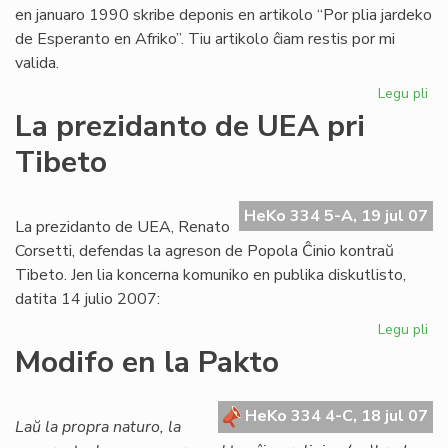
en januaro 1990 skribe deponis en artikolo “Por plia jardeko
de Esperanto en Afriko”. Tiu artikolo ĉiam restis por mi
valida.
Legu pli
pri
Ba
La prezidanto de UEA pri
pri
Tibeto
Afr
UE
raj
HeKo 334 5-A, 19 jul 07
se
La prezidanto de UEA, Renato
ne
Corsetti, defendas la agreson de Popola Ĉinio kontraŭ
pr
Tibeto. Jen lia koncerna komuniko en publika diskutlisto,
datita 14 julio 2007:
Legu pli
pri
La
Modifo en la Pakto
pr
de
UE
HeKo 334 4-C, 18 jul 07
Laŭ la propra naturo, la
pri