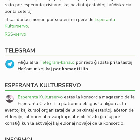
rajto por esperantaj civitanoj kaj paktintaj establoj, laŭdiskrecia
por la ceteraj.
Eblas donaci monon por subteni nin pere de
Esperanta
Kulturservo
.
RSS-servo
TELEGRAM
Aliĝu al la
Telegram-kanalo
por resti ĝisdata pri la lastaj
HeKomunikoj
kaj por komenti ilin
.
ESPERANTA KULTURSERVO
Esperanta Kulturservo
estas la konsorcia magazeno de la
Esperanta Civito. Tiu platformo ebligas la aliĝon al la
eventoj kaj kursoj organizataj de la paktintaj establoj, aĉeton de
eldonaĵoj, abonon al revuoj kaj multe pli. Vizitu ĝin tuj por
konatiĝi kun la aktivaĵoj kaj eldonaj novaĵoj de la konsorcio.
INFORMOJ