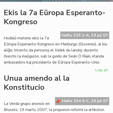
Ekis la 7a Eŭropa Esperanto-
Kongreso
HeKo 335 1-A, 29 jul 07
Hodiaŭ matene ekis la 7a
Eŭropa Esperanto-Kongreso en Marburgo (Slovenio), al kiu
aliĝis tricento da personoj el tridek du landoj: ducento
ĉeestis la inaŭguron, sub la gvido de Seán Ó Riain, irlanda
ambasadoro kaj prezidanto de Eŭropa Esperanto-Unio.
Legu pli
pri
Eki
Unua amendo al la
la
Konstitucio
7a
Eŭ
Es
HeKo 334 9-C, 26 jul 07
Ko
La Verda grupo anoncis en
Bruselo, 19 marto 2007, la proponon reformi la artikolon