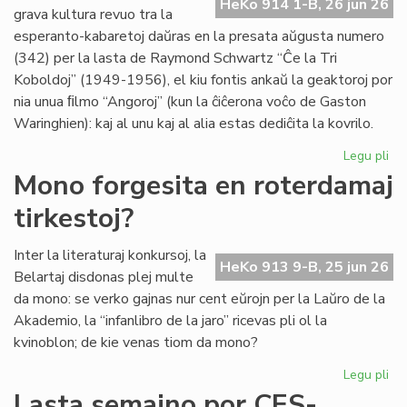
HeKo 914 1-B, 26 jun 26
es
grava kultura revuo tra la
de
esperanto-kabaretoj daŭras en la presata aŭgusta numero
G.
(342) per la lasta de Raymond Schwartz “Ĉe la Tri
Sil
Koboldoj” (1949-1956), el kiu fontis ankaŭ la geaktoroj por
nia unua ﬁlmo “Angoroj” (kun la ĉiĉerona voĉo de Gaston
Waringhien): kaj al unu kaj al alia estas dediĉita la kovrilo.
Legu pli
pri
Tri
Mono forgesita en roterdamaj
ko
tirkestoj?
en
la
kov
Inter la literaturaj konkursoj, la
HeKo 913 9-B, 25 jun 26
de
Belartaj disdonas plej multe
"Li
da mono: se verko gajnas nur cent eŭrojn per la Laŭro de la
Foi
Akademio, la “infanlibro de la jaro” ricevas pli ol la
34
kvinoblon; de kie venas tiom da mono?
Legu pli
pri
Mo
Lasta semajno por CES-