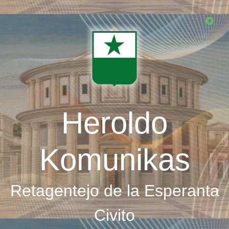
Skip
to
main
content
Heroldo
Komunikas
Retagentejo de la Esperanta
Civito