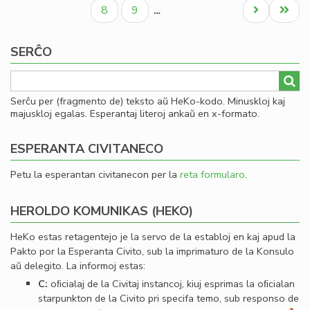
paĝo
paĝo
paĝo
Civ
Paĝo
Paĝo
Next
Last
8
9
…
Es
page
page
Se
SERĈO
Serĉu per (fragmento de) teksto aŭ HeKo-kodo. Minuskloj kaj
majuskloj egalas. Esperantaj literoj ankaŭ en x-formato.
ESPERANTA CIVITANECO
Petu la esperantan civitanecon per la
reta formularo
.
HEROLDO KOMUNIKAS (HEKO)
HeKo estas retagentejo je la servo de la establoj en kaj apud la
Pakto por la Esperanta Civito, sub la imprimaturo de la Konsulo
aŭ delegito. La informoj estas:
C:
oﬁcialaj de la Civitaj instancoj, kiuj esprimas la oﬁcialan
starpunkton de la Civito pri specifa temo, sub responso de