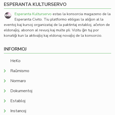
ESPERANTA KULTURSERVO
Esperanta Kulturservo
estas la konsorcia magazeno de la
Esperanta Civito. Tiu platformo ebligas la aliĝon al la
eventoj kaj kursoj organizataj de la paktintaj establoj, aĉeton de
eldonaĵoj, abonon al revuoj kaj multe pli. Vizitu ĝin tuj por
konatiĝi kun la aktivaĵoj kaj eldonaj novaĵoj de la konsorcio.
INFORMOJ
HeKo
Raŭmismo
Normaro
Dokumentoj
Establoj
Instancoj