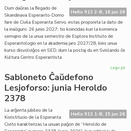
Es
Civ
Dum daŭras la ﬂegado de
HeKo 913 2-B, 16 jun 26
de
Skandinava Esperanto-Domo
Ni
fare de Civila Esperanta Servo, estas proponita la dato de
la inaŭguro: 26 junio 2027; tio koincidas kun la komenca
semajno de la unua semestro de Esplora Instituto de
Esperantologio en la akademia jaro 2027/28, kies unua
kurso disvolviĝos en SED, dum la postaj du en Svislando ĉe
Kultura Centro Esperantista.
Legu pli
pri
Pr
Sabloneto Ĉaŭdefono
la
Lesjoforso: junia Heroldo
da
po
2378
la
in
La arĝenta jubileo de la
en
HeKo 913 1-B, 15 jun 26
Konstitucio de la Esperanta
Les
Civito karakterizas la unuan paĝon de “Heroldo de