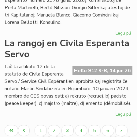
Esperanto” numero 2378 (junio 2026), kun artikoloj de
Perla Martinelli, Bertil Nilsson, Giorgio Silfer kaj atestoj de
tri Kapitulanoj: Manuela Blanco, Giacomo Comincini kaj
Lorena Bellotti, Konsulino.
Legu pli
pri
Sa
La rangoj en Civila Esperanta
Ĉa
Servo
Les
jun
He
Laŭ la artikolo 12 de la
HeKo 912 9-B, 14 jun 26
23
statuto de Civila Esperanta
Servo / Service Civil Espérantien, aprobita kaj registrita ĉe
notario Martin Sindabizera en Bujumburo, 10 januaro 2024,
membro de CES povas esti: a) rekruto (recrue), b) pacisto
(peace keeper), c) majstro (maître), d) emerito (démobilisé).
Legu pli
pri
La
Pagination
ran
Unua
Antaŭa
Paĝo
Paĝo
Aktuala
Paĝo
Paĝo
Paĝo
Paĝo
1
2
3
4
5
6
7
en