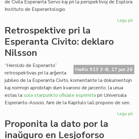
de Civila Esperanta Servo kaj pri la perspektivoj de Esplora
Instituto de Esperantologio.
Legu pli
pri
La
Retrospektive pri la
jun
Esperanta Civito: deklaro
ku
de
Nilsson
la
Kap
“Heroldo de Esperanto”
HeKo 913 3-B, 17 jun 26
retrospektivas pri la arĝenta
jubileo de la Esperanta Civito, komentante la dokumentojn
kaj normojn aprobitajn dum kvarono de jarcento; la unua
estas la
sola starpunkto oﬁciale esprimita
pri Universala
Esperanto-Asocio, fare de la Kapitulo laŭ propono de sen.
Legu pli
pri
Re
Proponita la dato por la
pri
inaŭguro en Lesjoforso
la