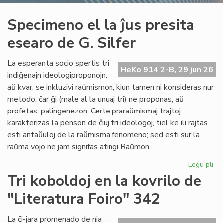
Specimeno el la ĵus presita
esearo de G. Silfer
La esperanta socio spertis tri
HeKo 914 2-B, 29 jun 26
indiĝenajn ideologiproponojn:
aŭ kvar, se inkluzivi raŭmismon, kiun tamen ni konsideras nur
metodo, ĉar ĝi (male al la unuaj tri) ne proponas, aŭ
profetas, palingenezon. Certe praraŭmismaj trajtoj
karakterizas la penson de ĉiuj tri ideologoj, tiel ke ili rajtas
esti antaŭuloj de la raŭmisma fenomeno; sed esti sur la
raŭma vojo ne jam signifas atingi Raŭmon.
Legu pli
pri
Sp
Tri koboldoj en la kovrilo de
el
"Literatura Foiro" 342
la
ĵus
pre
La ĉi-jara promenado de nia