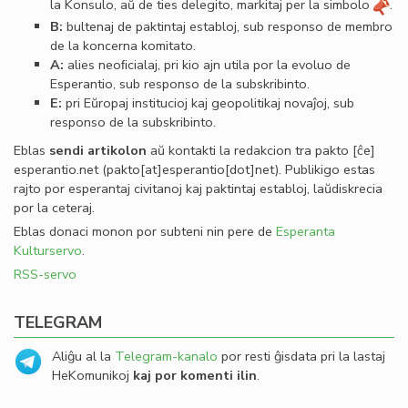
la Konsulo, aŭ de ties delegito, markitaj per la simbolo
.
B:
bultenaj de paktintaj establoj, sub responso de membro
de la koncerna komitato.
A:
alies neoﬁcialaj, pri kio ajn utila por la evoluo de
Esperantio, sub responso de la subskribinto.
E:
pri Eŭropaj institucioj kaj geopolitikaj novaĵoj, sub
responso de la subskribinto.
Eblas
sendi
artikolon
aŭ kontakti la redakcion tra
pakto
[ĉe]
esperantio
.
net
(pakto[at]esperantio[dot]net)
. Publikigo estas
rajto por esperantaj civitanoj kaj paktintaj establoj, laŭdiskrecia
por la ceteraj.
Eblas donaci monon por subteni nin pere de
Esperanta
Kulturservo
.
RSS-servo
TELEGRAM
Aliĝu al la
Telegram-kanalo
por resti ĝisdata pri la lastaj
HeKomunikoj
kaj por komenti ilin
.