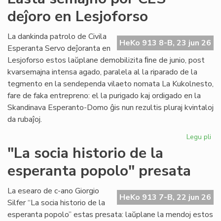
for
deĵoro en Lesjoforso
en
ro
tir
La dankinda patrolo de Civila
HeKo 913 8-B, 23 jun 26
Esperanta Servo deĵoranta en
Lesjoforso estos laŭplane demobilizita ﬁne de junio, post
kvarsemajna intensa agado, paralela al la riparado de la
tegmento en la sendependa vilaeto nomata La Kukolnesto,
fare de faka entrepreno: el la purigado kaj ordigado en la
Skandinava Esperanto-Domo ĝis nun rezultis pluraj kvintaloj
da rubaĵoj.
Legu pli
pri
La
"La socia historio de la
se
esperanta popolo" presata
po
CE
deĵ
La esearo de c-ano Giorgio
HeKo 913 7-B, 22 jun 26
en
Silfer “La socia historio de la
Les
esperanta popolo” estas presata: laŭplane la mendoj estos