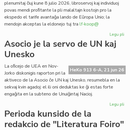
plenumitaj ĉiuj kune 8 julio 2026, libroservoj kaj individuoj
povas mendi proﬁtante la pli malaltajn kostojn pro la
ekspedo el tarife avantaĝa lando de Eŭropa Unio; la
mendojn akceptas la eldonejo tuj tra
lf-koop@
Legu pli
pri
"L
Asocio je la servo de UN kaj
soc
Unesko
his
de
la
La oﬁcejo de UEA en Nov-
HeKo 913 6-A, 21 jun 26
es
Jorko diskonigis raporton pri la
po
aktiveco de la Asocio ĉe UN kaj Unesko, resumebla en la
pr
sekvaj kvin agadoj: el ili oni deduktas ke ĝi estas forte
engaĝita en la subteno de Unuiĝintaj Nacioj.
Legu pli
pri
As
Perioda kunsido de la
je
redakcio de "Literatura Foiro"
la
se