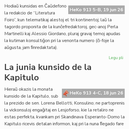
de
Hodiaŭ kunsidas en Ĉaŭdefono
HeKo 913 5-B, 19 jun 26
UN
la redakcio de “Literatura
kaj
Foiro”, kun telematikaj alestoj el tri kontinentoj; laŭ la
Un
tagordo proponita de la kunĉefredaktoroj, gec-anoj Perla
Martinelli kaj Alessio Giordano, pluraj gravaj temoj apudas
la kutiman konsultiĝon pri la venonta numero (ĉi-foje la
aŭgusta, jam ﬁnredaktata).
Legu pli
pri
Pe
La junia kunsido de la
ku
Kapitulo
de
la
re
Hieraŭ okazis la monata
HeKo 913 4-C, 18 jun 26
de
kunsido de la Kapitulo, sub
"Li
la prezido de sen. Lorena Bellotti, Konsulino; ne partoprenis
Foi
la vickonsuloj engaĝitaj en Lesjoforso, kie la retaliro ne
estas perfekta, kvankam pri Skandinava Esperanto-Domo la
Kapitulo ricevis detalan informon, kaj pri la nuna ﬂegado fare