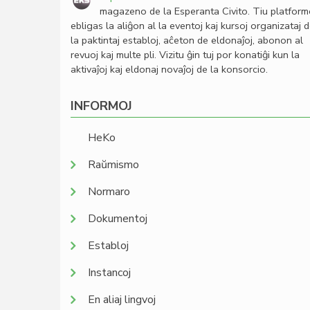
magazeno de la Esperanta Civito. Tiu platfor
ebligas la aliĝon al la eventoj kaj kursoj organizataj 
la paktintaj establoj, aĉeton de eldonaĵoj, abonon al
revuoj kaj multe pli. Vizitu ĝin tuj por konatiĝi kun la
aktivaĵoj kaj eldonaj novaĵoj de la konsorcio.
INFORMOJ
HeKo
Raŭmismo
Normaro
Dokumentoj
Establoj
Instancoj
En aliaj lingvoj