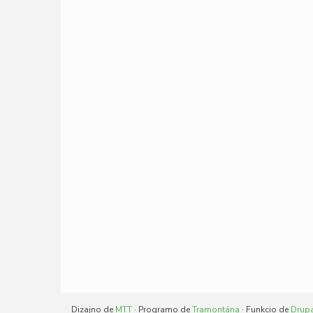
Dizajno de
MTT
· Programo de
Tramontána
· Funkcio de
Drup