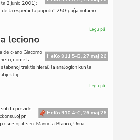
ta 2 junio 2001):
orio de la esperanta popolo”, 250-paĝa volumo
Legu pli
pri
"La
ua leciono
socia
historio
ata de c-ano Giacomo
de
HeKo 911 5-B, 27 maj 26
oneto, nome la
la
 stabanoj traktis hieraŭ la analogion kun la
esperanta
subjektoj.
popolo"
prespreta
Legu pli
pri
Kurso
pri
konstitucia
 sub la prezido
juro:
HeKo 910 4-C, 26 maj 26
ckonsuloj pri
dua
maj resursoj al sen. Manuela Blanco, Unua
leciono