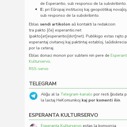
de Esperantio, sub responso de la subskribinto.
E:
pri Eŭropaj institucioj kaj geopolitikaj novaĵoj
sub responso de la subskribinto.
Eblas
sendi
artikolon
aŭ kontakti la redakcion
tra
pakto
[ĉe]
esperantio
.
net
(pakto[at]esperantio[dot]net)
. Publikigo estas rajto 
esperantaj civitanoj kaj paktintaj establoj, laŭdiskrecia
por la ceteraj.
Eblas donaci monon por subteni nin pere de
Esperant
Kulturservo
.
RSS-servo
TELEGRAM
Aliĝu al la
Telegram-kanalo
por resti ĝisdata p
la lastaj HeKomunikoj
kaj por komenti ilin
.
ESPERANTA KULTURSERVO
Esperanta Kulturservo
estas la konsorcia