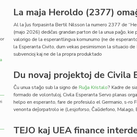
La maja Heroldo (2377) omaĝ
,
Al la ĵus forpasinta Bertil Nilsson la numero 2377 de “H
(majo 2026) dediĉas grandan parton de la unua paĝo, kie p
por
valorigo de la esperantlingva komunumo (ne de esperanto 
la Esperanta Civito, dum vekas pesimismon la situacio de 
subvencioj kaj ne de la propra produktado
a
Du novaj projektoj de Civila
Ĉu unua staĝo sub la signo de
Ruĝa Kristalo
? Kadre de sia
formado de volontuloj, Civila Esperanta Servo planas organ
ri
helpo en esperanto, fare de profesiulo el Germanio, s-ro
venonta deĵorpatrolo ie (Lesjoforso, Ĉaŭdefono, Malago,
TEJO kaj UEA finance interd