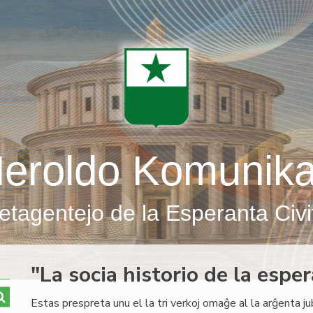
eroldo Komunik
etagentejo de la Esperanta Civi
"La socia historio de la esp
Estas prespreta unu el la tri verkoj omaĝe al la arĝenta j