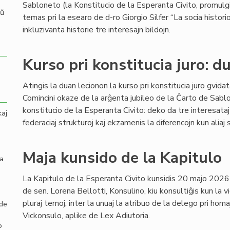
Sabloneto (la Konstitucio de la Esperanta Civito, promulgi
aŭ
temas pri la esearo de d-ro Giorgio Silfer “La socia hist
inkluzivanta historie tre interesajn bildojn.
Kurso pri konstitucia juro: d
Atingis la duan lecionon la kurso pri konstitucia juro gvid
Comincini okaze de la arĝenta jubileo de la Ĉarto de Sabl
konstitucio de la Esperanta Civito: deko da tre interesataj
kaj
federaciaj strukturoj kaj ekzamenis la diferencojn kun aliaj 
Maja kunsido de la Kapitulo
la
La Kapitulo de la Esperanta Civito kunsidis 20 majo 2026
de sen. Lorena Bellotti, Konsulino, kiu konsultiĝis kun la vi
pluraj temoj, inter la unuaj la atribuo de la delego pri ho
 de
Vickonsulo, aplike de Lex Adiutoria.
o