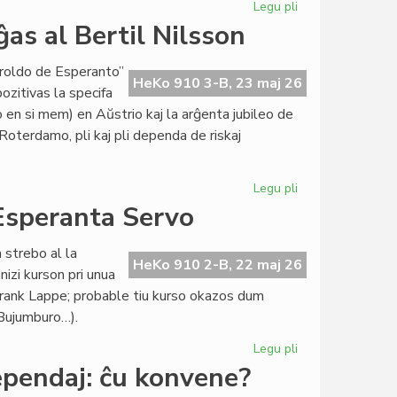
Legu pli
pri
Maja
as al Bertil Nilsson
kunsido
de
eroldo de Esperanto”
la
HeKo 910 3-B, 23 maj 26
ozitivas la specifa
Kapitulo
en si mem) en Aŭstrio kaj la arĝenta jubileo de
Roterdamo, pli kaj pli dependa de riskaj
Legu pli
pri
La
 Esperanta Servo
maja
Heroldo
 strebo al la
(2377)
HeKo 910 2-B, 22 maj 26
izi kurson pri unua
omaĝas
 Frank Lappe; probable tiu kurso okazos dum
al
 Bujumburo…).
Bertil
Nilsson
Legu pli
pri
Du
ependaj: ĉu konvene?
novaj