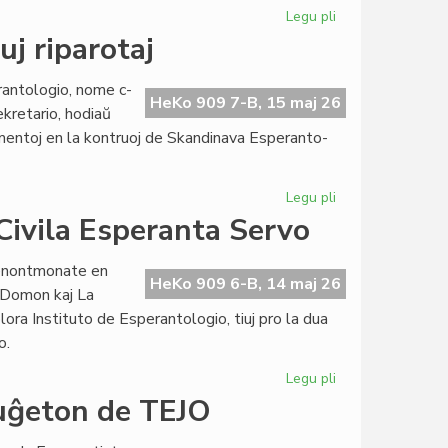
Legu pli
pri
Prof.
uj riparotaj
Kiselman
honora
antologio, nome c-
prezidanto
HeKo 909 7-B, 15 maj 26
ekretario, hodiaŭ
de
mentoj en la kontruoj de Skandinava Esperanto-
EIE
Legu pli
pri
La
 Civila Esperanta Servo
tegmentoj
en
venontmonate en
Lesjoforso
HeKo 909 6-B, 14 maj 26
o-Domon kaj La
tuj
ora Instituto de Esperantologio, tiuj pro la dua
riparotaj
o.
Legu pli
pri
La
buĝeton de TEJO
eksterprojektaj
kostoj