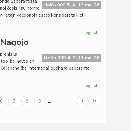
onda Esperantista
de
HeKo 909 5-A, 12 maj 26
noj ĉesis, laŭ normo
Civila
jn retajn voĉdonojn estas konsiderata kiel
Esperanta
Servo
Legu pli
pri
La
 Nagojo
Komitato
ne
prenis la
aprobas
HeKo 909 4-B, 11 maj 26
too, kaj haltis en
la
n la japana (kaj internacia) budhana esperanto-
buĝeton
de
TEJO
Legu pli
pri
Budhologio
kaj
la
Paĝo
Paĝo
Paĝo
Paĝo
Next
Last
6
7
8
9
…
raŭmismo
page
page
en
Nagojo