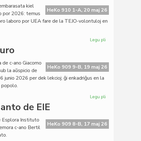
projektoj
, embarasata kiel
de
HeKo 910 1-A, 20 maj 26
io por 2026: temus
Civila
 pro laboro por UEA fare de la TEJO-volontuloj en
Esperanta
Servo
Legu pli
pri
TEJO
juro
kaj
UEA
ata de c-ano Giacomo
finance
HeKo 909 9-B, 19 maj 26
sub la aŭspicio de
interdependaj:
6 junio 2026 per dek lekcioj; ĝi enkadriĝus en la
ĉu
a popolo.
konvene?
Legu pli
pri
Ekis
danto de EIE
la
kurso
 Esplora Instituto
pri
HeKo 909 8-B, 17 maj 26
emora c-ano Bertil
konstitucia
ato.
juro