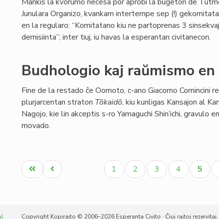
Mankis la kvorumo necesa por aprobi la buĝeton de Tutm
Junulara Organizo, kvankam intertempe sep (!) gekomitata
en la regularo: “Komitatano kiu ne partoprenas 3 sinsekva
demisiinta”; inter tiuj, iu havas la esperantan civitanecon.
Budhologio kaj raŭmismo en
Fine de la restado ĉe Oomoto, c-ano Giacomo Comincini re
plurjarcentan straton
Tōkaidō
, kiu kunligas Kansajon al Kan
Nagojo, kie lin akceptis s-ro Yamaguchi Shin’ichi, gravulo e
movado.
Pagination
Unua
Antaŭa
Paĝo
Paĝo
Paĝo
Paĝo
Aktua
1
2
3
4
5
paĝo
paĝo
paĝo
al
Copyright Kopirajto © 2006–2026 Esperanta Civito · Ĉiuj rajtoj rezervitaj.