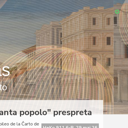
as
to
eranta popolo" prespreta
ubileo de la Ĉarto de
HeKo 911 6-B, 29 maj 26