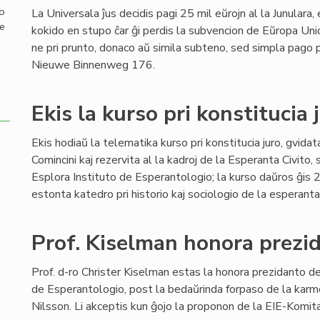
mo
La Universala ĵus decidis pagi 25 mil eŭrojn al la Junulara
de
kokido en stupo ĉar ĝi perdis la subvencion de Eŭropa Un
ne pri prunto, donaco aŭ simila subteno, sed simpla pago
Nieuwe Binnenweg 176.
Ekis la kurso pri konstitucia 
Ekis hodiaŭ la telematika kurso pri konstitucia juro, gvid
Comincini kaj rezervita al la kadroj de la Esperanta Civito, 
Esplora Instituto de Esperantologio; la kurso daŭros ĝis 2
estonta katedro pri historio kaj sociologio de la esperant
Prof. Kiselman honora prezi
Prof. d-ro Christer Kiselman estas la honora prezidanto de
de Esperantologio, post la bedaŭrinda forpaso de la karm
Nilsson. Li akceptis kun ĝojo la proponon de la EIE-Komit