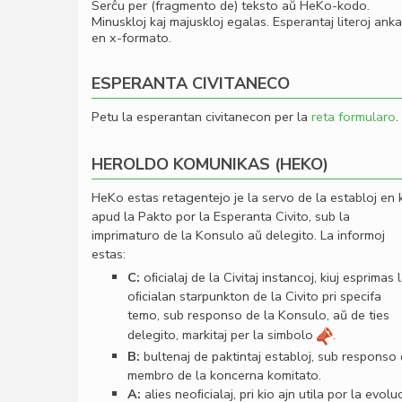
Serĉu per (fragmento de) teksto aŭ HeKo-kodo.
Minuskloj kaj majuskloj egalas. Esperantaj literoj ank
en x-formato.
ESPERANTA CIVITANECO
Petu la esperantan civitanecon per la
reta formularo
.
HEROLDO KOMUNIKAS (HEKO)
HeKo estas retagentejo je la servo de la establoj en 
apud la Pakto por la Esperanta Civito, sub la
imprimaturo de la Konsulo aŭ delegito. La informoj
estas:
C:
oﬁcialaj de la Civitaj instancoj, kiuj esprimas 
oﬁcialan starpunkton de la Civito pri specifa
temo, sub responso de la Konsulo, aŭ de ties
delegito, markitaj per la simbolo
.
B:
bultenaj de paktintaj establoj, sub responso
membro de la koncerna komitato.
A:
alies neoﬁcialaj, pri kio ajn utila por la evolu