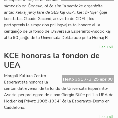
simpozio en Ĝenevo, ol ĉe simila samloke organizita
antaŭ kelkaj jaroj fare de SES kaj UEA, kiel ĉi-foje”
ĝoje
konstatas Claude Gacond, arkivisto de CDELI, kiu
partoprenis la simpozion pri lingvaj rajtoj honore al la
centjariĝo de la fondo de Universala Esperanto-Asocio kaj
al la 60-jariĝo de la Universala Deklaracio pri la Homaj R
Legu pli
pri
Su
KCE honoras la fondon de
si
UEA
ku
pro
Gri
Morgaŭ Kultura Centro
HeKo 351 7-B, 25 apr 08
Esperantista honoros la
centan datrevenon de la fondo de Universala Esperanto-
Asocio, per prelegaro de c-ano Giorgio Silfer pri “La UEA de
Hodler kaj Privat: 1908-1934” ĉe la Esperanto-Domo en
Ĉaŭdefono.
Legu pli
pri