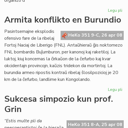
organizo d
Legu pli
pri
Un
Armita konflikto en Burundio
es
en
Pasintsemajne eksplodis
Me
HeKo 351 9-C, 26 apr 08
ofensivo fare de la ribelaj
Fortoj Naciaj de Liberigo (FNL). Antaŭhieraŭ ĝis noktomezo
FNL bombardis Buĵumburon, per kanonoj kaj raketiloj. La
luktoj, kiuj koncernas la ĉirkaŭon de la ĉefurbo kaj kvar
okcidentajn provincojn, kaŭzis tridekon da mortintoj. La
burundia armeo ripostis kontraŭ ribelaj ŝlosilpozicioj je 20
km de la ĉefurbo, landlime kun Kongolando.
Legu pli
pri
Ar
Sukcesa simpozio kun prof.
kon
Grin
en
Bu
“Estis multe pli da
HeKo 351 8-A, 25 apr 08
neesperantistoj ĉe la hieraŭa