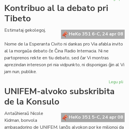
KC
Kontribuo al la debato pri
ho
Tibeto
la
fo
de
Estimataj gekolegoj,
HeKo 351 6-C, 24 apr 08
UE
Nome de la Esperanta Civito ni dankas pro Via afabla invito
al la morgaŭa debato ĉe Ĉina Radio Internacia. Ni ne
partoprenos rekte en tiu debato, sed ĉar Vi montras
aprezindan intereson pri nia vidpunkto, ni disponigas ĝin al Vi
jam nun, publike.
Legu pli
pri
Ko
UNIFEM-alvoko subskribita
al
de la Konsulo
la
de
pri
Antaŭhieraŭ Nicole
HeKo 351 5-C, 24 apr 08
Ti
Kidman, bonvola
ambasadorino de UNIFEM, lanĉis alvokon por ke milionoj da