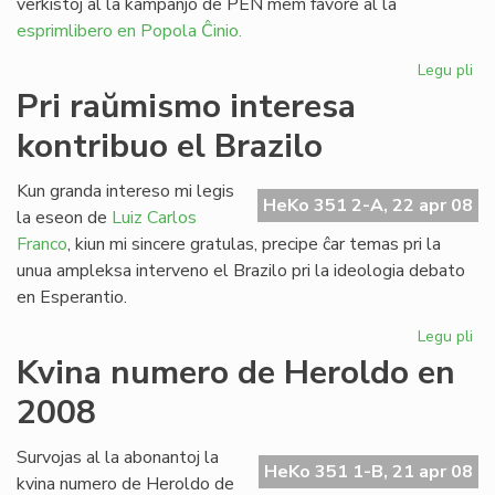
verkistoj al la kampanjo de PEN mem favore al la
esprimlibero en Popola Ĉinio.
Legu pli
pri
Le
Pri raŭmismo interesa
en
kontribuo el Brazilo
la
mo
Lit
Kun granda intereso mi legis
HeKo 351 2-A, 22 apr 08
Ta
la eseon de
Luiz Carlos
Franco
, kiun mi sincere gratulas, precipe ĉar temas pri la
unua ampleksa interveno el Brazilo pri la ideologia debato
en Esperantio.
Legu pli
pri
Pri
Kvina numero de Heroldo en
ra
2008
int
kon
el
Survojas al la abonantoj la
HeKo 351 1-B, 21 apr 08
Bra
kvina numero de Heroldo de