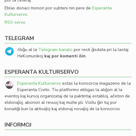
por la ceteraj.
Eblas donaci monon por subteni nin pere de
Esperanta
Kulturservo
.
RSS-servo
TELEGRAM
Aliĝu al la
Telegram-kanalo
por resti ĝisdata pri la lastaj
HeKomunikoj
kaj por komenti ilin
.
ESPERANTA KULTURSERVO
Esperanta Kulturservo
estas la konsorcia magazeno de la
Esperanta Civito. Tiu platformo ebligas la aliĝon al la
eventoj kaj kursoj organizataj de la paktintaj establoj, aĉeton de
eldonaĵoj, abonon al revuoj kaj multe pli. Vizitu ĝin tuj por
konatiĝi kun la aktivaĵoj kaj eldonaj novaĵoj de la konsorcio.
INFORMOJ