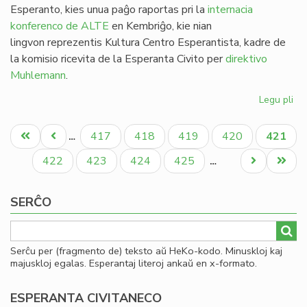
Esperanto, kies unua paĝo raportas pri la
internacia
konferenco de ALTE
en Kembriĝo, kie nian
lingvon reprezentis Kultura Centro Esperantista, kadre de
la komisio ricevita de la Esperanta Civito per
direktivo
Muhlemann
.
Legu pli
pri
Kv
Pagination
nu
Unua
Antaŭa
Paĝo
Paĝo
Paĝo
Paĝo
Aktual
417
418
419
420
421
…
de
paĝo
paĝo
paĝo
He
Paĝo
Paĝo
Paĝo
Paĝo
Next
Last
422
423
424
425
…
en
page
page
20
SERĈO
Serĉu per (fragmento de) teksto aŭ HeKo-kodo. Minuskloj kaj
majuskloj egalas. Esperantaj literoj ankaŭ en x-formato.
ESPERANTA CIVITANECO