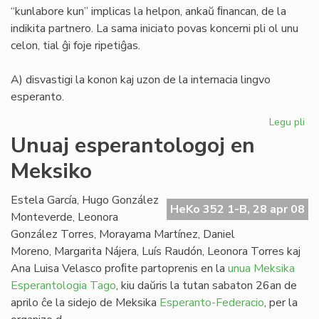
“kunlabore kun” implicas la helpon, ankaŭ ﬁnancan, de la
indikita partnero. La sama iniciato povas koncerni pli ol unu
celon, tial ĝi foje ripetiĝas.
A) disvastigi la konon kaj uzon de la internacia lingvo
esperanto.
Legu pli
pri
La
Unuaj esperantologoj en
de
Meksiko
Me
Es
Fe
Estela García, Hugo González
HeKo 352 1-B, 28 apr 08
Monteverde, Leonora
González Torres, Morayama Martínez, Daniel
Moreno, Margarita Nájera, Luís Raudón, Leonora Torres kaj
Ana Luisa Velasco proﬁte partoprenis en la
unua Meksika
Esperantologia Tago
, kiu daŭris la tutan sabaton 26an de
aprilo ĉe la sidejo de Meksika
Esperanto-Federacio
, per la