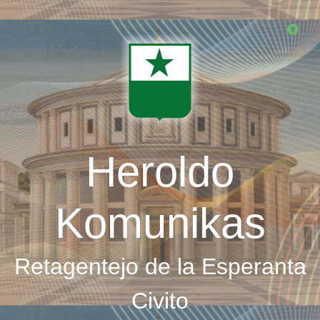
Skip
to
main
content
Heroldo
Komunikas
Retagentejo de la Esperanta
Civito