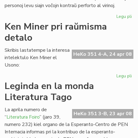
personoj levu siajn voĉojn kontraŭ perforto al virinoj.
Legu pli
pri
UN
Ken Miner pri raŭmisma
al
detalo
sub
de
la
Skribis lastatempe la interesa
HeKo 351 4-A, 24 apr 08
Ko
intelektulo Ken Miner el
Usono:
Legu pli
pri
Ke
Leginda en la monda
Mi
Literatura Tago
pri
ra
de
La aprila numero de
HeKo 351 3-B, 23 apr 08
“
Literatura Foiro
” (jaro 39,
numero 232) kiel organo de la Esperanto-Centro de PEN
Internacia informas pri la kontribuo de la esperanto-