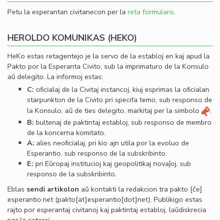
Petu la esperantan civitanecon per la
reta formularo
.
HEROLDO KOMUNIKAS (HEKO)
HeKo estas retagentejo je la servo de la establoj en kaj apud la
Pakto por la Esperanta Civito, sub la imprimaturo de la Konsulo
aŭ delegito. La informoj estas:
C:
oﬁcialaj de la Civitaj instancoj, kiuj esprimas la oﬁcialan
starpunkton de la Civito pri specifa temo, sub responso de
la Konsulo, aŭ de ties delegito, markitaj per la simbolo
.
B:
bultenaj de paktintaj establoj, sub responso de membro
de la koncerna komitato.
A:
alies neoﬁcialaj, pri kio ajn utila por la evoluo de
Esperantio, sub responso de la subskribinto.
E:
pri Eŭropaj institucioj kaj geopolitikaj novaĵoj, sub
responso de la subskribinto.
Eblas
sendi
artikolon
aŭ kontakti la redakcion tra
pakto
[ĉe]
esperantio
.
net
(pakto[at]esperantio[dot]net)
. Publikigo estas
rajto por esperantaj civitanoj kaj paktintaj establoj, laŭdiskrecia