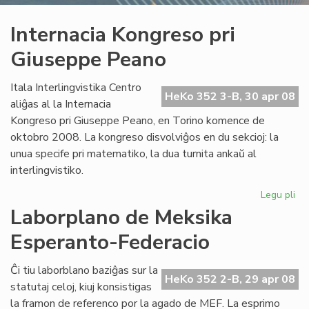
Internacia Kongreso pri
Giuseppe Peano
Itala Interlingvistika Centro
HeKo 352 3-B, 30 apr 08
aliĝas al la Internacia
Kongreso pri Giuseppe Peano, en Torino komence de
oktobro 2008. La kongreso disvolviĝos en du sekcioj: la
unua specife pri matematiko, la dua turnita ankaŭ al
interlingvistiko.
Legu pli
pri
Int
Laborplano de Meksika
Ko
Esperanto-Federacio
pri
Gi
Pe
Ĉi tiu laborblano baziĝas sur la
HeKo 352 2-B, 29 apr 08
statutaj celoj, kiuj konsistigas
la framon de referenco por la agado de MEF. La esprimo