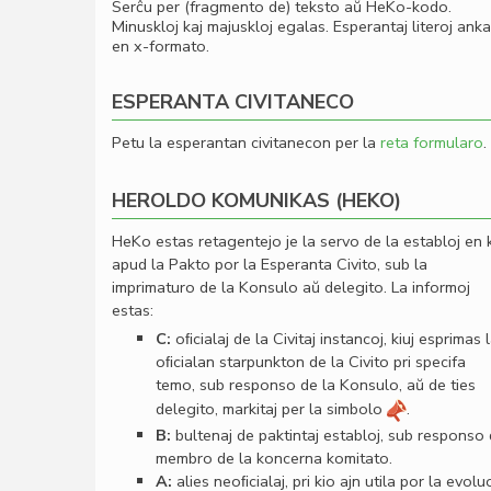
Serĉu per (fragmento de) teksto aŭ HeKo-kodo.
Minuskloj kaj majuskloj egalas. Esperantaj literoj ank
en x-formato.
ESPERANTA CIVITANECO
Petu la esperantan civitanecon per la
reta formularo
.
HEROLDO KOMUNIKAS (HEKO)
HeKo estas retagentejo je la servo de la establoj en 
apud la Pakto por la Esperanta Civito, sub la
imprimaturo de la Konsulo aŭ delegito. La informoj
estas:
C:
oﬁcialaj de la Civitaj instancoj, kiuj esprimas 
oﬁcialan starpunkton de la Civito pri specifa
temo, sub responso de la Konsulo, aŭ de ties
delegito, markitaj per la simbolo
.
B:
bultenaj de paktintaj establoj, sub responso
membro de la koncerna komitato.
A:
alies neoﬁcialaj, pri kio ajn utila por la evolu