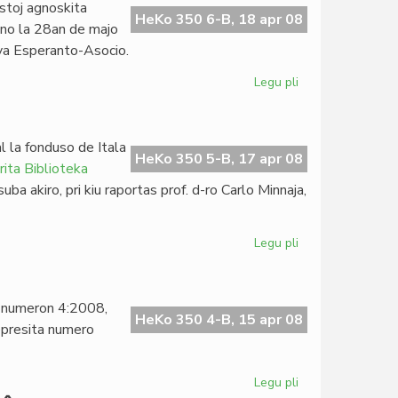
stoj agnoskita
Londona
HeKo 350 6-B, 18 apr 08
lno la 28an de majo
Klubo
ova Esperanto-Asocio.
Legu pli
pri
La
Esperanta
PEN
l la fonduso de Itala
asembleos
HeKo 350 5-B, 17 apr 08
ita Biblioteka
en
ba akiro, pri kiu raportas prof. d-ro Carlo Minnaja,
Vilno
Legu pli
pri
Kreskas
la
pivoto
a numeron 4:2008,
de
HeKo 350 4-B, 15 apr 08
epresita numero
KIBS
Legu pli
pri