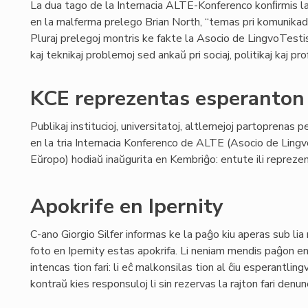
La dua tago de la Internacia ALTE-Konferenco konﬁrmis la 
en la malferma prelego Brian North, “temas pri komunikado
Pluraj prelegoj montris ke fakte la Asocio de LingvoTestis
kaj teknikaj problemoj sed ankaŭ pri sociaj, politikaj kaj prof
KCE reprezentas esperanton
Publikaj institucioj, universitatoj, altlernejoj partoprenas p
en la tria Internacia Konferenco de ALTE (Asocio de Lingv
Eŭropo) hodiaŭ inaŭgurita en Kembriĝo: entute ili reprezent
Apokrife en Ipernity
C-ano Giorgio Silfer informas ke la paĝo kiu aperas sub lia
foto en Ipernity estas apokrifa. Li neniam mendis paĝon en 
intencas tion fari: li eĉ malkonsilas tion al ĉiu esperantli
kontraŭ kies responsuloj li sin rezervas la rajton fari denun