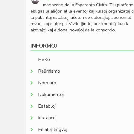
magazeno de la Esperanta Civito. Tiu platfor
ebligas la aliĝon al la eventoj kaj kursoj organizataj 
la paktintaj establoj, aĉeton de eldonaĵoj, abonon al
revuoj kaj multe pli. Vizitu ĝin tuj por konatiĝi kun la
aktivaĵoj kaj eldonaj novaĵoj de la konsorcio.
INFORMOJ
HeKo
Raŭmismo
Normaro
Dokumentoj
Establoj
Instancoj
En aliaj lingvoj