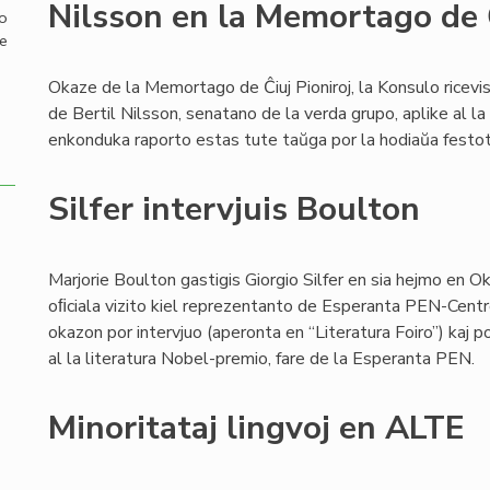
Nilsson en la Memortago de Ĉ
mo
de
Okaze de la Memortago de Ĉiuj Pioniroj, la Konsulo ricev
de Bertil Nilsson, senatano de la verda grupo, aplike al la
enkonduka raporto estas tute taŭga por la hodiaŭa festo
Silfer intervjuis Boulton
Marjorie Boulton gastigis Giorgio Silfer en sia hejmo en O
oﬁciala vizito kiel reprezentanto de Esperanta PEN-Centro. La
okazon por intervjuo (aperonta en “Literatura Foiro”) kaj p
al la literatura Nobel-premio, fare de la Esperanta PEN.
Minoritataj lingvoj en ALTE