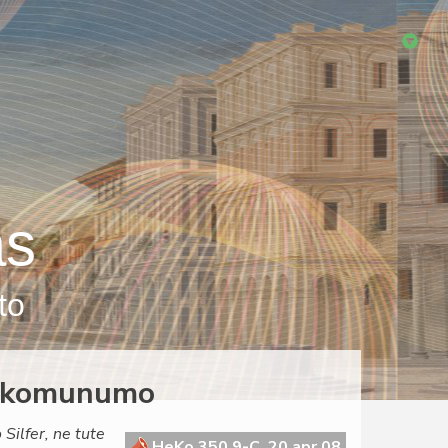
as
to
la komunumo
Silfer, ne tute
HeKo 350 9-C, 20 apr 08