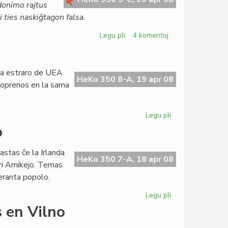
ŭdonimo rajtus
 ties naskiĝtagon falsa.
Legu pli
pri
4 komentoj
Alta
deliktorisko
en
 la estraro de UEA
virtuala
HeKo 350 8-A, 19 apr 08
artoprenos en la sama
komunumo
Legu pli
pri
En
o
Litovio
unika
astas ĉe la Irlanda
kongreso
HeKo 350 7-A, 18 apr 08
pri Amikejo. Temas
peranta popolo.
Legu pli
pri
Amikejo
 en Vilno
en
la