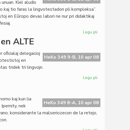
unuan. Kiel aludis
 kaj tio faras la lingvotestadon pli kompleksa”.
toj en Eŭropo devas labori ne nur pri didaktikaj
esiaj.
Legu pli
pri
Minoritataj
 en ALTE
lingvoj
en
er oﬁcialaj delegacioj
ALTE
HeKo 349 9-B, 10 apr 08
otestistoj en
as tridek tri lingvojn.
Legu pli
pri
KCE
reprezentas
esperanton
 nomo kaj kun lia
en
HeKo 349 8-A, 10 apr 08
Ipernity, nek
ALTE
ngvano, konsiderante la malseriozecon de la retejo,
con.