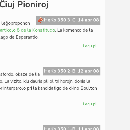
Represo
iuj Pioniroj
de
HdE
4:2008
HeKo 350 3-C, 14 apr 08
is leĝoproponon
artikolo 8 de la Konstitucio
. La komenco de la
tago de Esperantio.
Legu pli
pri
Nilsson
en
la
Memortago
HeKo 350 2-B, 12 apr 08
ksfordo, okaze de lia
de
 vizito, kiu daŭris pli ol tri horojn, donis la
Ĉiuj
or interparolo pri la kandidatigo de d-ino Boulton
Pioniroj
Legu pli
pri
Silfer
intervjuis
Boulton
HeKo 350 1-B, 11 apr 08