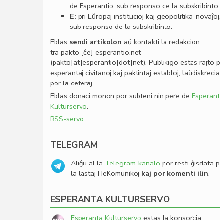
de Esperantio, sub responso de la subskribinto.
E:
pri Eŭropaj institucioj kaj geopolitikaj novaĵoj
sub responso de la subskribinto.
Eblas
sendi
artikolon
aŭ kontakti la redakcion
tra
pakto
[ĉe]
esperantio
.
net
(pakto[at]esperantio[dot]net)
. Publikigo estas rajto 
esperantaj civitanoj kaj paktintaj establoj, laŭdiskrecia
por la ceteraj.
Eblas donaci monon por subteni nin pere de
Esperant
Kulturservo
.
RSS-servo
TELEGRAM
Aliĝu al la
Telegram-kanalo
por resti ĝisdata p
la lastaj HeKomunikoj
kaj por komenti ilin
.
ESPERANTA KULTURSERVO
Esperanta Kulturservo
estas la konsorcia