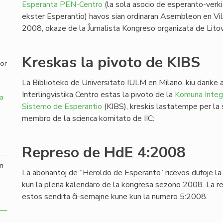
Esperanta PEN-Centro
(la sola asocio de esperanto-verki
ekster Esperantio) havos sian ordinaran Asembleon en Vi
,
2008, okaze de la Ĵurnalista Kongreso organizata de Lit
Kreskas la pivoto de KIBS
por
La Biblioteko de Universitato IULM en Milano, kiu danke a
Interlingvistika Centro estas la pivoto de la
Komuna Integr
a
Sistemo de Esperantio
(KIBS), kreskis lastatempe per la su
membro de la scienca komitato de IIC:
Represo de HdE 4:2008
ri
La abonantoj de “Heroldo de Esperanto” ricevos dufoje l
kun la plena kalendaro de la kongresa sezono 2008. La r
estos sendita ĉi-semajne kune kun la numero 5:2008.