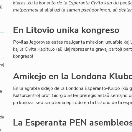
klaras, ĉu la konsulo de la Esperanta Civito kun tiu pse
aŭ
malpermesi al aliaj uzi la saman pseŭdonimon, aŭ deklari
En Litovio unika kongreso
Povilas Jegorovas estas realiganta miraklon: unuafoje kaj
kaj la Civita Kapitulo (aŭ iliaj reprezente gravaj partoj) p
kongreso!
kaj
Amikejo en la Londona Klub
En la agrabla sidejo de la Londona Esperanto-Klubo (kiu g
la
Kulturcentro) prof. Giorgio Silfer prelegis antaŭ semajno 
pri kurioza, sed simptoma epizodo en la historio de la es
 de
La Esperanta PEN asembleos
o