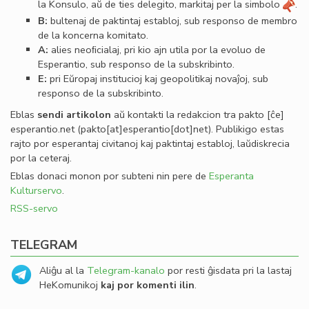
la Konsulo, aŭ de ties delegito, markitaj per la simbolo
.
B:
bultenaj de paktintaj establoj, sub responso de membro
de la koncerna komitato.
A:
alies neoﬁcialaj, pri kio ajn utila por la evoluo de
Esperantio, sub responso de la subskribinto.
E:
pri Eŭropaj institucioj kaj geopolitikaj novaĵoj, sub
responso de la subskribinto.
Eblas
sendi
artikolon
aŭ kontakti la redakcion tra
pakto
[ĉe]
esperantio
.
net
(pakto[at]esperantio[dot]net)
. Publikigo estas
rajto por esperantaj civitanoj kaj paktintaj establoj, laŭdiskrecia
por la ceteraj.
Eblas donaci monon por subteni nin pere de
Esperanta
Kulturservo
.
RSS-servo
TELEGRAM
Aliĝu al la
Telegram-kanalo
por resti ĝisdata pri la lastaj
HeKomunikoj
kaj por komenti ilin
.