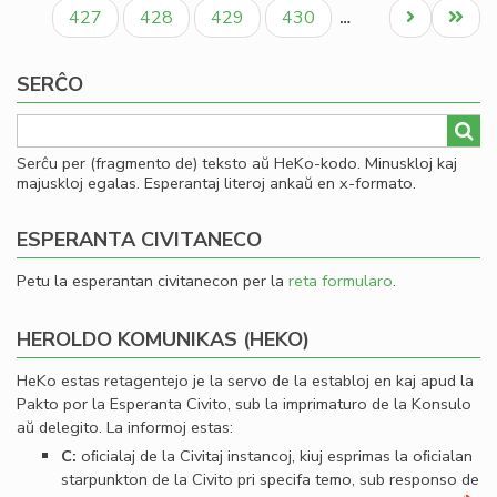
paĝo
paĝo
paĝo
Paĝo
Paĝo
Paĝo
Paĝo
Next
Last
427
428
429
430
…
page
page
SERĈO
Serĉu per (fragmento de) teksto aŭ HeKo-kodo. Minuskloj kaj
majuskloj egalas. Esperantaj literoj ankaŭ en x-formato.
ESPERANTA CIVITANECO
Petu la esperantan civitanecon per la
reta formularo
.
HEROLDO KOMUNIKAS (HEKO)
HeKo estas retagentejo je la servo de la establoj en kaj apud la
Pakto por la Esperanta Civito, sub la imprimaturo de la Konsulo
aŭ delegito. La informoj estas:
C:
oﬁcialaj de la Civitaj instancoj, kiuj esprimas la oﬁcialan
starpunkton de la Civito pri specifa temo, sub responso de