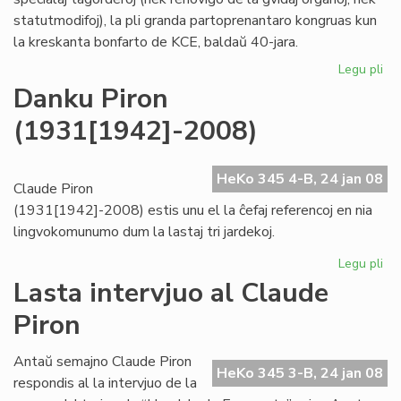
statutmodifoj), la pli granda partoprenantaro kongruas kun
la kreskanta bonfarto de KCE, baldaŭ 40-jara.
Legu pli
pri
KC
Danku Piron
kre
(1931[1942]-2008)
"ho
kaj
tr
HeKo 345 4-B, 24 jan 08
Claude Piron
(1931[1942]-2008) estis unu el la ĉefaj referencoj en nia
lingvokomunumo dum la lastaj tri jardekoj.
Legu pli
pri
Da
Lasta intervjuo al Claude
Pir
Piron
(1
Antaŭ semajno Claude Piron
HeKo 345 3-B, 24 jan 08
respondis al la intervjuo de la