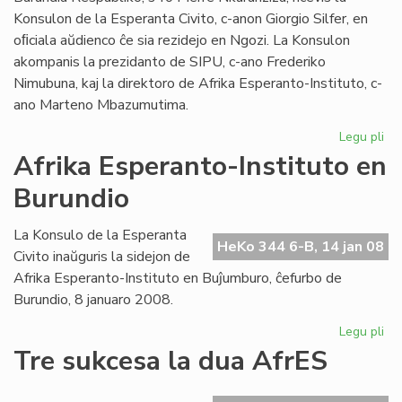
Konsulon de la Esperanta Civito, c-anon Giorgio Silfer, en
oﬁciala aŭdienco ĉe sia rezidejo en Ngozi. La Konsulon
akompanis la prezidanto de SIPU, c-ano Frederiko
Nimubuna, kaj la direktoro de Afrika Esperanto-Instituto, c-
ano Marteno Mbazumutima.
Legu pli
pri
La
Afrika Esperanto-Instituto en
bu
Burundio
Pr
ren
la
La Konsulo de la Esperanta
HeKo 344 6-B, 14 jan 08
Ko
Civito inaŭguris la sidejon de
Afrika Esperanto-Instituto en Buĵumburo, ĉefurbo de
Burundio, 8 januaro 2008.
Legu pli
pri
Afr
Tre sukcesa la dua AfrES
Es
Ins