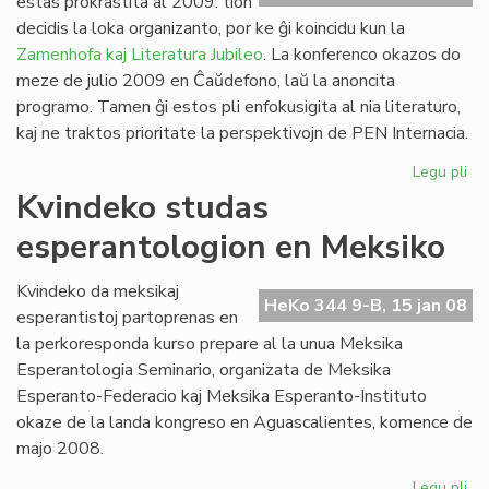
estas prokrastita al 2009: tion
Ve
decidis la loka organizanto, por ke ĝi koincidu kun la
de
Zamenhofa kaj Literatura Jubileo
. La konferenco okazos do
la
meze de julio 2009 en Ĉaŭdefono, laŭ la anoncita
Jar
programo. Tamen ĝi estos pli enfokusigita al nia literaturo,
kaj ne traktos prioritate la perspektivojn de PEN Internacia.
Legu pli
pri
PE
Kvindeko studas
ko
esperantologion en Meksiko
pro
Kvindeko da meksikaj
HeKo 344 9-B, 15 jan 08
esperantistoj partoprenas en
la perkoresponda kurso prepare al la unua Meksika
Esperantologia Seminario, organizata de Meksika
Esperanto-Federacio kaj Meksika Esperanto-Instituto
okaze de la landa kongreso en Aguascalientes, komence de
majo 2008.
Legu pli
pri