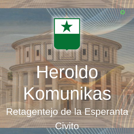
Skip
to
main
content
Heroldo
Komunikas
Retagentejo de la Esperanta
Civito