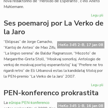
nova redaktorino de “Heroldo de Esperanto”, c-ino Aneto
Muhlemann.
Legu pli
pri
La
Ses poemaroj por La Verko de
int
la Jaro
al
Cl
Pir
“Eklipsas” de Jorge Camacho,
HeKo 345 2-B, 17 jan 08
“Kantoj de Anteo” de Mao Zifu,
“La lingvo serena” de Baldur Ragnarsson, “Miozoto” de
Margarethe-Greta Stoll, “Moskvaj sonoriloj. Antologio de
verkoj de moskvaj poetoj-esperantistoj” kaj “Prefere ne tro
rigardi retro” de Eli Urbanová estas la kandidataj titoloj por
la PEN-premio “La Verko de la Jaro” 2007.
Legu pli
pri
Se
PEN-konferenco prokrastita
po
po
La
eŭropa PEN-konferenco
La
HeKo 345 1-B, 16 jan 08