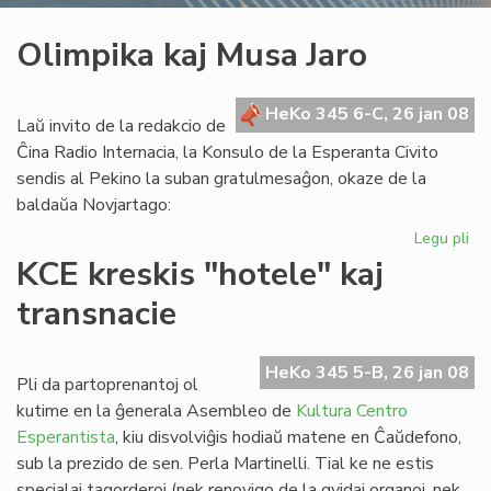
Olimpika kaj Musa Jaro
HeKo 345 6-C, 26 jan 08
Laŭ invito de la redakcio de
Ĉina Radio Internacia, la Konsulo de la Esperanta Civito
sendis al Pekino la suban gratulmesaĝon, okaze de la
baldaŭa Novjartago:
Legu pli
pri
Ol
KCE kreskis "hotele" kaj
kaj
transnacie
Mu
Jar
HeKo 345 5-B, 26 jan 08
Pli da partoprenantoj ol
kutime en la ĝenerala Asembleo de
Kultura Centro
Esperantista
, kiu disvolviĝis hodiaŭ matene en Ĉaŭdefono,
sub la prezido de sen. Perla Martinelli. Tial ke ne estis
specialaj tagorderoj (nek renovigo de la gvidaj organoj, nek