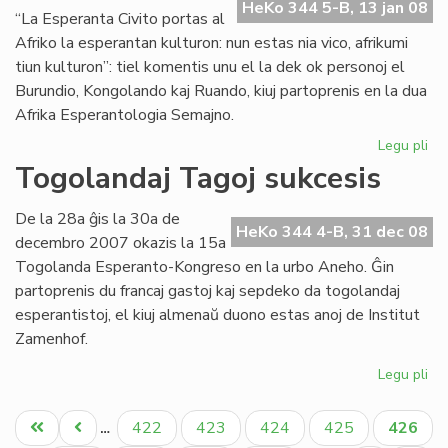
en
HeKo 344 5-B, 13 jan 08
“La Esperanta Civito portas al
Bu
Afriko la esperantan kulturon: nun estas nia vico, afrikumi
tiun kulturon”: tiel komentis unu el la dek ok personoj el
Burundio, Kongolando kaj Ruando, kiuj partoprenis en la dua
Afrika Esperantologia Semajno.
Legu pli
pri
Tr
Togolandaj Tagoj sukcesis
su
la
De la 28a ĝis la 30a de
du
HeKo 344 4-B, 31 dec 08
decembro 2007 okazis la 15a
Af
Togolanda Esperanto-Kongreso en la urbo Aneho. Ĝin
partoprenis du francaj gastoj kaj sepdeko da togolandaj
esperantistoj, el kiuj almenaŭ duono estas anoj de Institut
Zamenhof.
Legu pli
pri
To
Pagination
Ta
Unua
Antaŭa
Paĝo
Paĝo
Paĝo
Paĝo
Aktual
422
423
424
425
426
…
su