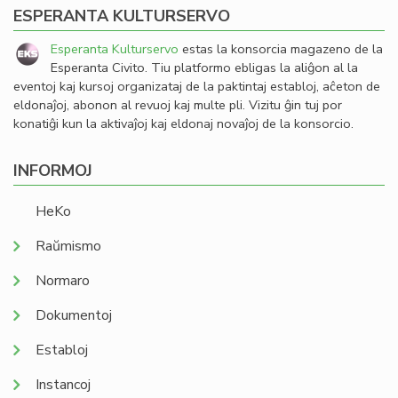
ESPERANTA KULTURSERVO
Esperanta Kulturservo
estas la konsorcia magazeno de la
Esperanta Civito. Tiu platformo ebligas la aliĝon al la
eventoj kaj kursoj organizataj de la paktintaj establoj, aĉeton de
eldonaĵoj, abonon al revuoj kaj multe pli. Vizitu ĝin tuj por
konatiĝi kun la aktivaĵoj kaj eldonaj novaĵoj de la konsorcio.
INFORMOJ
HeKo
Raŭmismo
Normaro
Dokumentoj
Establoj
Instancoj