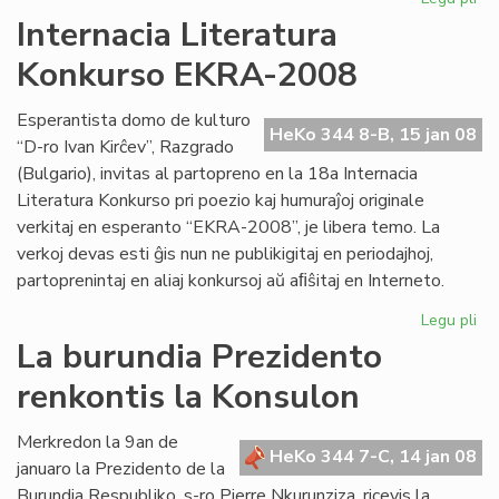
Kv
Internacia Literatura
st
Konkurso EKRA-2008
es
en
Me
Esperantista domo de kulturo
HeKo 344 8-B, 15 jan 08
“D-ro Ivan Kirĉev”, Razgrado
(Bulgario), invitas al partopreno en la 18a Internacia
Literatura Konkurso pri poezio kaj humuraĵoj originale
verkitaj en esperanto “EKRA-2008”, je libera temo. La
verkoj devas esti ĝis nun ne publikigitaj en periodajhoj,
partoprenintaj en aliaj konkursoj aŭ aﬁŝitaj en Interneto.
Legu pli
pri
Int
La burundia Prezidento
Lit
renkontis la Konsulon
Ko
EK
20
Merkredon la 9an de
HeKo 344 7-C, 14 jan 08
januaro la Prezidento de la
Burundia Respubliko, s-ro Pierre Nkurunziza, ricevis la