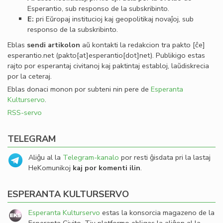
Esperantio, sub responso de la subskribinto.
E:
pri Eŭropaj institucioj kaj geopolitikaj novaĵoj, sub
responso de la subskribinto.
Eblas
sendi
artikolon
aŭ kontakti la redakcion tra
pakto
[ĉe]
esperantio
.
net
(pakto[at]esperantio[dot]net)
. Publikigo estas
rajto por esperantaj civitanoj kaj paktintaj establoj, laŭdiskrecia
por la ceteraj.
Eblas donaci monon por subteni nin pere de
Esperanta
Kulturservo
.
RSS-servo
TELEGRAM
Aliĝu al la
Telegram-kanalo
por resti ĝisdata pri la lastaj
HeKomunikoj
kaj por komenti ilin
.
ESPERANTA KULTURSERVO
Esperanta Kulturservo
estas la konsorcia magazeno de la