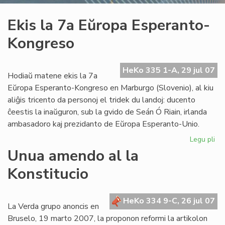
Ekis la 7a Eŭropa Esperanto-
Kongreso
HeKo 335 1-A, 29 jul 07
Hodiaŭ matene ekis la 7a
Eŭropa Esperanto-Kongreso en Marburgo (Slovenio), al kiu
aliĝis tricento da personoj el tridek du landoj: ducento
ĉeestis la inaŭguron, sub la gvido de Seán Ó Riain, irlanda
ambasadoro kaj prezidanto de Eŭropa Esperanto-Unio.
Legu pli
pri
Eki
Unua amendo al la
la
Konstitucio
7a
Eŭ
Es
HeKo 334 9-C, 26 jul 07
Ko
La Verda grupo anoncis en
Bruselo, 19 marto 2007, la proponon reformi la artikolon