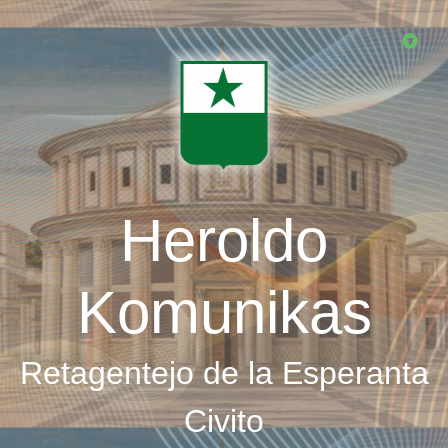
Skip
to
main
content
Heroldo
Komunikas
Retagentejo de la Esperanta
Civito