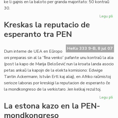
ke li gajnis en la baloto per granda majoritato: 50 kontraŭ
30.
Legu pli
pri
Eu
Kreskas la reputacio de
Sc
esperanto tra PEN
int
PE
sek
HeKo 333 9-B, 8 jul 07
Dum interne de UEA en Eŭropo
oni preparas sin al la “ﬁna venko” pafante unu kontraŭ la alia
(post la kapo de Marija Belošević nun la kroata landa asocio
petas ankaŭ la kapojn de la elekta komisiono: Edwige
Tantin Ackermann, Istvàn Ertl kaj aliaj), en Afriko raŭmistoj
serioze laboras por kreskigi la reputacion de esperanto ĉe
la mondkongreso de la verkistaro. Jen kelkaj rezultoj.
Legu pli
pri
Kr
La estona kazo en la PEN-
la
mondkongreso
rep