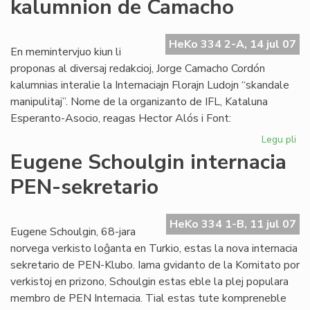
kalumnion de Camacho
afr
es
mo
HeKo 334 2-A, 14 jul 07
En memintervjuo kiun li
proponas al diversaj redakcioj, Jorge Camacho Cordón
kalumnias interalie la Internaciajn Florajn Ludojn “skandale
manipulitaj”. Nome de la organizanto de IFL, Kataluna
Esperanto-Asocio, reagas Hector Alós i Font:
Legu pli
pri
Kat
Eugene Schoulgin internacia
de
PEN-sekretario
ka
de
Ca
HeKo 334 1-B, 11 jul 07
Eugene Schoulgin, 68-jara
norvega verkisto loĝanta en Turkio, estas la nova internacia
sekretario de PEN-Klubo. Iama gvidanto de la Komitato por
verkistoj en prizono, Schoulgin estas eble la plej populara
membro de PEN Internacia. Tial estas tute kompreneble