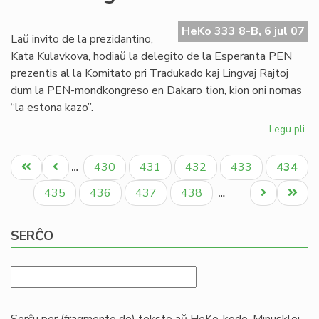
de
es
HeKo 333 8-B, 6 jul 07
tra
Laŭ invito de la prezidantino,
PE
Kata Kulavkova, hodiaŭ la delegito de la Esperanta PEN
prezentis al la Komitato pri Tradukado kaj Lingvaj Rajtoj
dum la PEN-mondkongreso en Dakaro tion, kion oni nomas
“la estona kazo”.
Legu pli
pri
La
Pagination
es
Unua
Antaŭa
Paĝo
Paĝo
Paĝo
Paĝo
Aktual
430
431
432
433
434
…
ka
paĝo
paĝo
paĝo
en
Paĝo
Paĝo
Paĝo
Paĝo
Next
Last
435
436
437
438
…
la
page
page
PE
SERĈO
mo