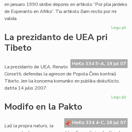
en januaro 1990 skribe deponis en artikolo “Por plia jardeko
de Esperanto en Afriko”. Tiu artikolo ĉiam restis por mi
valida.
Legu pli
pri
Ba
La prezidanto de UEA pri
pri
Tibeto
Afr
UE
raj
HeKo 334 5-A, 19 jul 07
se
La prezidanto de UEA, Renato
ne
Corsetti, defendas la agreson de Popola Ĉinio kontraŭ
pr
Tibeto. Jen lia koncerna komuniko en publika diskutlisto,
datita 14 julio 2007:
Legu pli
pri
La
Modifo en la Pakto
pr
de
UE
HeKo 334 4-C, 18 jul 07
Laŭ la propra naturo, la
pri