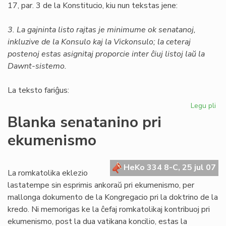
17, par. 3 de la Konstitucio, kiu nun tekstas jene:
3. La gajninta listo rajtas je minimume ok senatanoj,
inkluzive de la Konsulo kaj la Vickonsulo; la ceteraj
postenoj estas asignitaj proporcie inter ĉiuj listoj laŭ la
Dawnt-sistemo.
La teksto fariĝus:
Legu pli
pri
Un
Blanka senatanino pri
am
ekumenismo
al
la
Kon
HeKo 334 8-C, 25 jul 07
La romkatolika eklezio
lastatempe sin esprimis ankoraŭ pri ekumenismo, per
mallonga dokumento de la Kongregacio pri la doktrino de la
kredo. Ni memorigas ke la ĉefaj romkatolikaj kontribuoj pri
ekumenismo, post la dua vatikana koncilio, estas la