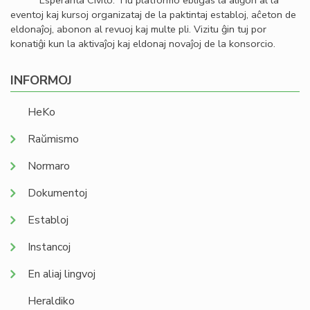
Esperanta Civito. Tiu platformo ebligas la aliĝon al la
eventoj kaj kursoj organizataj de la paktintaj establoj, aĉeton de
eldonaĵoj, abonon al revuoj kaj multe pli. Vizitu ĝin tuj por
konatiĝi kun la aktivaĵoj kaj eldonaj novaĵoj de la konsorcio.
INFORMOJ
HeKo
Raŭmismo
Normaro
Dokumentoj
Establoj
Instancoj
En aliaj lingvoj
Heraldiko