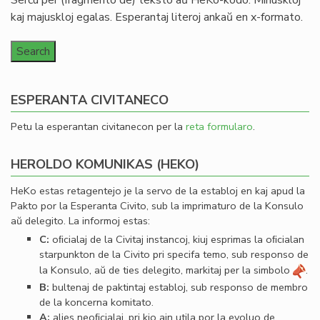
Serĉu per (fragmento de) teksto aŭ HeKo-kodo. Minuskloj
kaj majuskloj egalas. Esperantaj literoj ankaŭ en x-formato.
ESPERANTA CIVITANECO
Petu la esperantan civitanecon per la
reta formularo
.
HEROLDO KOMUNIKAS (HEKO)
HeKo estas retagentejo je la servo de la establoj en kaj apud la
Pakto por la Esperanta Civito, sub la imprimaturo de la Konsulo
aŭ delegito. La informoj estas:
C:
oﬁcialaj de la Civitaj instancoj, kiuj esprimas la oﬁcialan
starpunkton de la Civito pri specifa temo, sub responso de
la Konsulo, aŭ de ties delegito, markitaj per la simbolo
.
B:
bultenaj de paktintaj establoj, sub responso de membro
de la koncerna komitato.
A:
alies neoﬁcialaj, pri kio ajn utila por la evoluo de