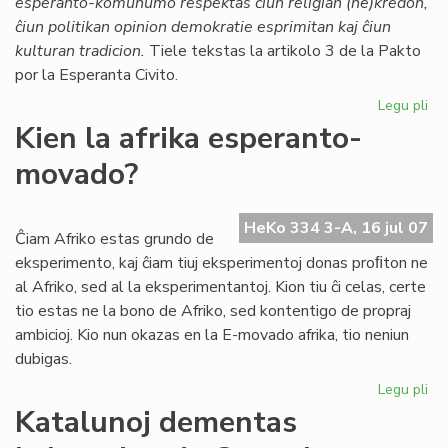
esperanto-komunumo respektas ĉiun religian (ne)kredon,
Ti
ĉiun politikan opinion demokratie esprimitan kaj ĉiun
kulturan tradicion.
Tiele tekstas la artikolo 3 de la Pakto
por la Esperanta Civito.
Legu pli
pri
Mo
Kien la afrika esperanto-
en
movado?
la
Pa
HeKo 334 3-A, 16 jul 07
Ĉiam Afriko estas grundo de
eksperimento, kaj ĉiam tiuj eksperimentoj donas proﬁton ne
al Afriko, sed al la eksperimentantoj. Kion tiu ĉi celas, certe
tio estas ne la bono de Afriko, sed kontentigo de propraj
ambicioj. Kio nun okazas en la E-movado afrika, tio neniun
dubigas.
Legu pli
pri
Ki
Katalunoj dementas
la