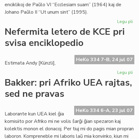
enciklikoj de Paŭlo VI “Ecclesiam suam” (1964) kaj de
Johano Paŭlo II “Ut unum sint” (1995).
Legu pli
pri
Bl
Nefermita letero de KCE pri
se
svisa enciklopedio
pri
ek
HeKo 334 7-B, 24 jul 07
Estimata Andy [Künzli],
Legu pli
pri
Ne
Bakker: pri Afriko UEA rajtas,
let
sed ne pravas
de
KC
pri
HeKo 334 6-A, 23 jul 07
svi
Laborante kun UEA kiel ĝia
enc
komisiito por Afriko mi ne volis ŝarĝi ĝian spezaron kaj
kolektis monon el donacoj. Per tiuj mi do pagis mian propran
laboron. Kompreneble mi laboris laŭ mia konvinko, kiun mi