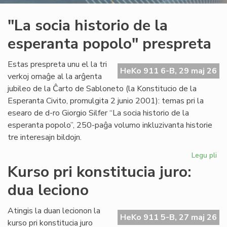
"La socia historio de la
esperanta popolo" prespreta
Estas prespreta unu el la tri
HeKo 911 6-B, 29 maj 26
verkoj omaĝe al la arĝenta
jubileo de la Ĉarto de Sabloneto (la Konstitucio de la
Esperanta Civito, promulgita 2 junio 2001): temas pri la
esearo de d-ro Giorgio Silfer “La socia historio de la
esperanta popolo”, 250-paĝa volumo inkluzivanta historie
tre interesajn bildojn.
Legu pli
pri
"L
Kurso pri konstitucia juro:
soc
dua leciono
his
de
la
Atingis la duan lecionon la
HeKo 911 5-B, 27 maj 26
es
kurso pri konstitucia juro