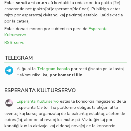
Eblas
sendi
artikolon
aŭ kontakti la redakcion tra
pakto
[ĉe]
esperantio
.
net
(pakto[at]esperantio[dot]net)
. Publikigo estas
rajto por esperantaj civitanoj kaj paktintaj establoj, laŭdiskrecia
por la ceteraj.
Eblas donaci monon por subteni nin pere de
Esperanta
Kulturservo
.
RSS-servo
TELEGRAM
Aliĝu al la
Telegram-kanalo
por resti ĝisdata pri la lastaj
HeKomunikoj
kaj por komenti ilin
.
ESPERANTA KULTURSERVO
Esperanta Kulturservo
estas la konsorcia magazeno de la
Esperanta Civito. Tiu platformo ebligas la aliĝon al la
eventoj kaj kursoj organizataj de la paktintaj establoj, aĉeton de
eldonaĵoj, abonon al revuoj kaj multe pli. Vizitu ĝin tuj por
konatiĝi kun la aktivaĵoj kaj eldonaj novaĵoj de la konsorcio.