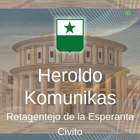
Skip
to
main
content
Heroldo
Komunikas
Retagentejo de la Esperanta
Civito