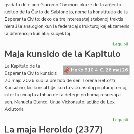
po
gvidata de c-ano Giacomo Comincini okaze de la arĝenta
pr
jubileo de la Ĉarto de Sabloneto, nome la konstitucio de la
Esperanta Civito: deko da tre interesataj stabanoj traktis
hieraŭ la analogion kun la federaciaj strukturoj kaj ekzamenis
la diferencojn kun aliaj subjektoj.
Legu pli
pri
Ku
Maja kunsido de la Kapitulo
pri
kon
La Kapitulo de la
jur
HeKo 910 4-C, 26 maj 26
Esperanta Civito kunsidis
du
20 majo 2026 sub la prezido de sen. Lorena Bellotti,
lec
Konsulino, kiu konsultiĝis kun la vickonsuloj pri pluraj temoj,
inter la unuaj la atribuo de la delego pri homaj resursoj al
sen. Manuela Blanco, Unua Vickonsulo, aplike de Lex
Adiutoria.
Legu pli
pri
Ma
La maja Heroldo (2377)
ku