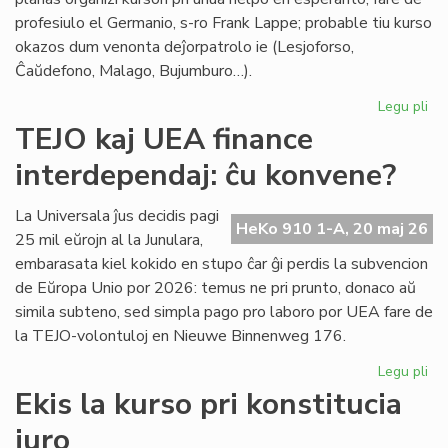
profesiulo el Germanio, s-ro Frank Lappe; probable tiu kurso
okazos dum venonta deĵorpatrolo ie (Lesjoforso,
Ĉaŭdefono, Malago, Bujumburo…).
Legu pli
pri
Du
TEJO kaj UEA finance
no
interdependaj: ĉu konvene?
pro
de
Civ
La Universala ĵus decidis pagi
HeKo 910 1-A, 20 maj 26
Es
25 mil eŭrojn al la Junulara,
Se
embarasata kiel kokido en stupo ĉar ĝi perdis la subvencion
de Eŭropa Unio por 2026: temus ne pri prunto, donaco aŭ
simila subteno, sed simpla pago pro laboro por UEA fare de
la TEJO-volontuloj en Nieuwe Binnenweg 176.
Legu pli
pri
TE
Ekis la kurso pri konstitucia
kaj
juro
UE