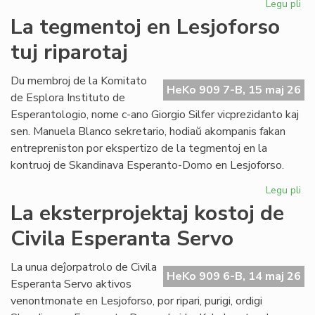
Legu pli
pri
Pro
La tegmentoj en Lesjoforso
Ki
tuj riparotaj
ho
pr
de
Du membroj de la Komitato
HeKo 909 7-B, 15 maj 26
EIE
de Esplora Instituto de
Esperantologio, nome c-ano Giorgio Silfer vicprezidanto kaj
sen. Manuela Blanco sekretario, hodiaŭ akompanis fakan
entrepreniston por ekspertizo de la tegmentoj en la
kontruoj de Skandinava Esperanto-Domo en Lesjoforso.
Legu pli
pri
La
La eksterprojektaj kostoj de
te
Civila Esperanta Servo
en
Les
tuj
La unua deĵorpatrolo de Civila
HeKo 909 6-B, 14 maj 26
rip
Esperanta Servo aktivos
venontmonate en Lesjoforso, por ripari, purigi, ordigi