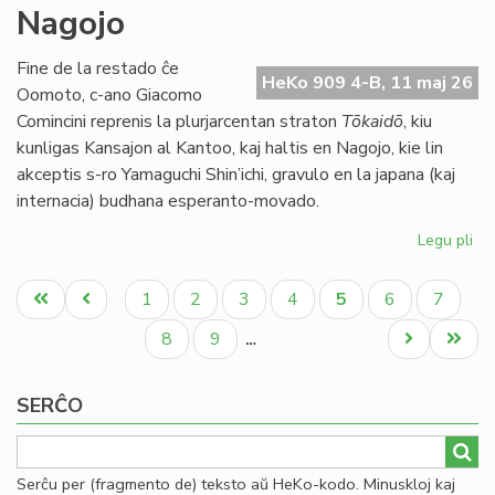
Nagojo
ne
ap
la
Fine de la restado ĉe
HeKo 909 4-B, 11 maj 26
bu
Oomoto, c-ano Giacomo
de
Comincini reprenis la plurjarcentan straton
Tōkaidō
, kiu
TE
kunligas Kansajon al Kantoo, kaj haltis en Nagojo, kie lin
akceptis s-ro Yamaguchi Shin’ichi, gravulo en la japana (kaj
internacia) budhana esperanto-movado.
Legu pli
pri
Bu
Pagination
kaj
Unua
Antaŭa
Paĝo
Paĝo
Paĝo
Paĝo
Aktuala
Paĝo
Paĝo
1
2
3
4
5
6
7
ra
paĝo
paĝo
paĝo
en
Paĝo
Paĝo
Next
Last
8
9
…
Na
page
page
SERĈO
Serĉu per (fragmento de) teksto aŭ HeKo-kodo. Minuskloj kaj