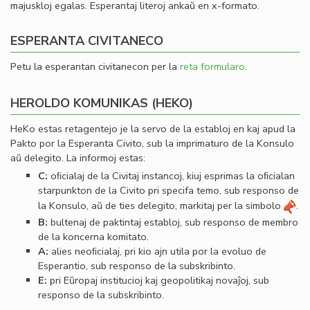
majuskloj egalas. Esperantaj literoj ankaŭ en x-formato.
ESPERANTA CIVITANECO
Petu la esperantan civitanecon per la
reta formularo
.
HEROLDO KOMUNIKAS (HEKO)
HeKo estas retagentejo je la servo de la establoj en kaj apud la
Pakto por la Esperanta Civito, sub la imprimaturo de la Konsulo
aŭ delegito. La informoj estas:
C:
oﬁcialaj de la Civitaj instancoj, kiuj esprimas la oﬁcialan
starpunkton de la Civito pri specifa temo, sub responso de
la Konsulo, aŭ de ties delegito, markitaj per la simbolo
.
B:
bultenaj de paktintaj establoj, sub responso de membro
de la koncerna komitato.
A:
alies neoﬁcialaj, pri kio ajn utila por la evoluo de
Esperantio, sub responso de la subskribinto.
E:
pri Eŭropaj institucioj kaj geopolitikaj novaĵoj, sub
responso de la subskribinto.