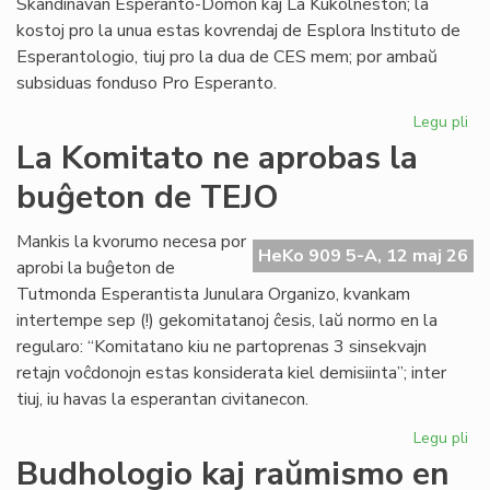
Skandinavan Esperanto-Domon kaj La Kukolneston; la
kostoj pro la unua estas kovrendaj de Esplora Instituto de
Esperantologio, tiuj pro la dua de CES mem; por ambaŭ
subsiduas fonduso Pro Esperanto.
Legu pli
pri
La
La Komitato ne aprobas la
eks
buĝeton de TEJO
kos
de
Civ
Mankis la kvorumo necesa por
HeKo 909 5-A, 12 maj 26
Es
aprobi la buĝeton de
Se
Tutmonda Esperantista Junulara Organizo, kvankam
intertempe sep (!) gekomitatanoj ĉesis, laŭ normo en la
regularo: “Komitatano kiu ne partoprenas 3 sinsekvajn
retajn voĉdonojn estas konsiderata kiel demisiinta”; inter
tiuj, iu havas la esperantan civitanecon.
Legu pli
pri
La
Budhologio kaj raŭmismo en
Ko