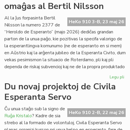
omaĝas al Bertil Nilsson
de
la
Kap
Al la ĵus forpasinta Bertil
HeKo 910 3-B, 23 maj 26
Nilsson la numero 2377 de
“Heroldo de Esperanto” (majo 2026) dediĉas grandan
parton de la unua paĝo, kie pozitivas la specifa valorigo de
la esperantlingva komunumo (ne de esperanto en si mem)
en Aŭstrio kaj la arĝenta jubileo de la Esperanta Civito, dum
vekas pesimismon la situacio de Roterdamo, pli kaj pli
dependa de riskaj subvencioj kaj ne de la propra produktado
Legu pli
pri
La
Du novaj projektoj de Civila
ma
Esperanta Servo
He
(2
om
Ĉu unua staĝo sub la signo de
HeKo 910 2-B, 22 maj 26
al
Ruĝa Kristalo
? Kadre de sia
Ber
strebo al la formado de volontuloj, Civila Esperanta Servo
Ni
planas organizi kurson pri unua helpo en esperanto, fare de