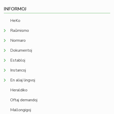
INFORMOJ
HeKo
Raŭmismo
Normaro
Dokumentoj
Establoj
Instancoj
En aliaj lingvoj
Heraldiko
Oftaj demandoj
Mallongigoj