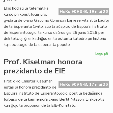
fi
int
Ekis hodiaŭ la telematika
HeKo 909 9-B, 19 maj 26
ĉu
kurso pri konstitucia juro,
ko
gvidata de c-ano Giacomo Comincini kaj rezervita al la kadroj
de la Esperanta Civito, sub la aŭspicio de Esplora Instituto
de Esperantologio; la kurso daŭros ĝis 26 junio 2026 per
dek lekcioj; ĝi enkadriĝus en la estonta katedro pri historio
kaj sociologio de la esperanta popolo.
Legu pli
pri
Eki
Prof. Kiselman honora
la
prezidanto de EIE
ku
pri
kon
Prof. d-ro Christer Kiselman
HeKo 909 8-B, 17 maj 26
jur
estas la honora prezidanto de
Esplora Instituto de Esperantologio, post la bedaŭrinda
forpaso de la karmemora c-ano Bertil Nilsson. Li akceptis
kun ĝojo la proponon de la EIE-Komitato.