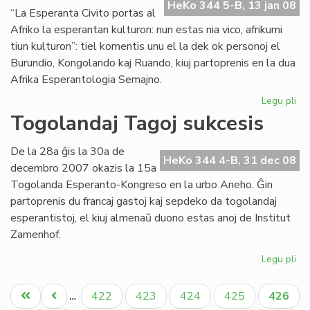
en
HeKo 344 5-B, 13 jan 08
“La Esperanta Civito portas al
Bu
Afriko la esperantan kulturon: nun estas nia vico, afrikumi
tiun kulturon”: tiel komentis unu el la dek ok personoj el
Burundio, Kongolando kaj Ruando, kiuj partoprenis en la dua
Afrika Esperantologia Semajno.
Legu pli
pri
Tr
Togolandaj Tagoj sukcesis
su
la
De la 28a ĝis la 30a de
du
HeKo 344 4-B, 31 dec 08
decembro 2007 okazis la 15a
Af
Togolanda Esperanto-Kongreso en la urbo Aneho. Ĝin
partoprenis du francaj gastoj kaj sepdeko da togolandaj
esperantistoj, el kiuj almenaŭ duono estas anoj de Institut
Zamenhof.
Legu pli
pri
To
Pagination
Ta
Unua
Antaŭa
Paĝo
Paĝo
Paĝo
Paĝo
Aktual
422
423
424
425
426
…
su