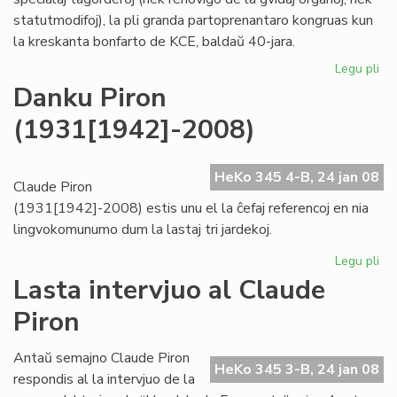
statutmodifoj), la pli granda partoprenantaro kongruas kun
la kreskanta bonfarto de KCE, baldaŭ 40-jara.
Legu pli
pri
KC
Danku Piron
kre
(1931[1942]-2008)
"ho
kaj
tr
HeKo 345 4-B, 24 jan 08
Claude Piron
(1931[1942]-2008) estis unu el la ĉefaj referencoj en nia
lingvokomunumo dum la lastaj tri jardekoj.
Legu pli
pri
Da
Lasta intervjuo al Claude
Pir
Piron
(1
Antaŭ semajno Claude Piron
HeKo 345 3-B, 24 jan 08
respondis al la intervjuo de la