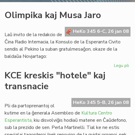
Olimpika kaj Musa Jaro
HeKo 345 6-C, 26 jan 08
Laŭ invito de la redakcio de
Ĉina Radio Internacia, la Konsulo de la Esperanta Civito
sendis al Pekino la suban gratulmesaĝon, okaze de la
baldaŭa Novjartago:
Legu pli
pri
Ol
KCE kreskis "hotele" kaj
kaj
transnacie
Mu
Jar
HeKo 345 5-B, 26 jan 08
Pli da partoprenantoj ol
kutime en la ĝenerala Asembleo de
Kultura Centro
Esperantista
, kiu disvolviĝis hodiaŭ matene en Ĉaŭdefono,
sub la prezido de sen. Perla Martinelli. Tial ke ne estis
specialaj tagorderoj (nek renovigo de la gvidaj organoj, nek