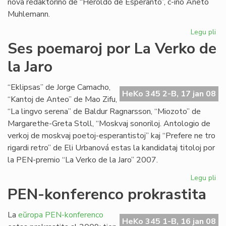
nova redaktorino de “Heroldo de Esperanto”, c-ino Aneto
Muhlemann.
Legu pli
pri
La
Ses poemaroj por La Verko de
int
la Jaro
al
Cl
Pir
“Eklipsas” de Jorge Camacho,
HeKo 345 2-B, 17 jan 08
“Kantoj de Anteo” de Mao Zifu,
“La lingvo serena” de Baldur Ragnarsson, “Miozoto” de
Margarethe-Greta Stoll, “Moskvaj sonoriloj. Antologio de
verkoj de moskvaj poetoj-esperantistoj” kaj “Prefere ne tro
rigardi retro” de Eli Urbanová estas la kandidataj titoloj por
la PEN-premio “La Verko de la Jaro” 2007.
Legu pli
pri
Se
PEN-konferenco prokrastita
po
po
La
eŭropa PEN-konferenco
La
HeKo 345 1-B, 16 jan 08