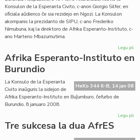
Konsulon de la Esperanta Civito, c-anon Giorgio Silfer, en
oﬁciala aŭdienco ĉe sia rezidejo en Ngozi. La Konsulon
akompanis la prezidanto de SIPU, c-ano Frederiko
Nimubuna, kaj la direktoro de Afrika Esperanto-Instituto, c-
ano Marteno Mbazumutima.
Legu pli
pri
La
Afrika Esperanto-Instituto en
bu
Burundio
Pr
ren
la
La Konsulo de la Esperanta
HeKo 344 6-B, 14 jan 08
Ko
Civito inaŭguris la sidejon de
Afrika Esperanto-Instituto en Buĵumburo, ĉefurbo de
Burundio, 8 januaro 2008.
Legu pli
pri
Afr
Tre sukcesa la dua AfrES
Es
Ins