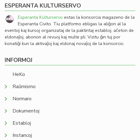
ESPERANTA KULTURSERVO
Esperanta Kulturservo
estas la konsorcia magazeno de la
Esperanta Civito. Tiu platformo ebligas la aliĝon al la
eventoj kaj kursoj organizataj de la paktintaj establoj, aĉeton de
eldonaĵoj, abonon al revuoj kaj multe pli. Vizitu ĝin tuj por
konatiĝi kun la aktivaĵoj kaj eldonaj novaĵoj de la konsorcio.
INFORMOJ
HeKo
Raŭmismo
Normaro
Dokumentoj
Establoj
Instancoj