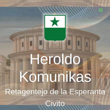
Skip
to
main
content
Heroldo
Komunikas
Retagentejo de la Esperanta
Civito