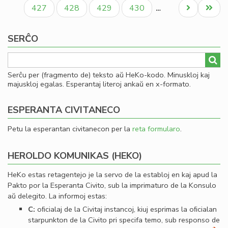
paĝo
paĝo
paĝo
Paĝo
Paĝo
Paĝo
Paĝo
Next
Last
427
428
429
430
…
page
page
SERĈO
Serĉu per (fragmento de) teksto aŭ HeKo-kodo. Minuskloj kaj
majuskloj egalas. Esperantaj literoj ankaŭ en x-formato.
ESPERANTA CIVITANECO
Petu la esperantan civitanecon per la
reta formularo
.
HEROLDO KOMUNIKAS (HEKO)
HeKo estas retagentejo je la servo de la establoj en kaj apud la
Pakto por la Esperanta Civito, sub la imprimaturo de la Konsulo
aŭ delegito. La informoj estas:
C:
oﬁcialaj de la Civitaj instancoj, kiuj esprimas la oﬁcialan
starpunkton de la Civito pri specifa temo, sub responso de