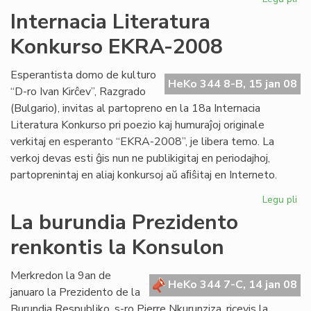
Kv
Internacia Literatura
st
Konkurso EKRA-2008
es
en
Me
Esperantista domo de kulturo
HeKo 344 8-B, 15 jan 08
“D-ro Ivan Kirĉev”, Razgrado
(Bulgario), invitas al partopreno en la 18a Internacia
Literatura Konkurso pri poezio kaj humuraĵoj originale
verkitaj en esperanto “EKRA-2008”, je libera temo. La
verkoj devas esti ĝis nun ne publikigitaj en periodajhoj,
partoprenintaj en aliaj konkursoj aŭ aﬁŝitaj en Interneto.
Legu pli
pri
Int
La burundia Prezidento
Lit
renkontis la Konsulon
Ko
EK
20
Merkredon la 9an de
HeKo 344 7-C, 14 jan 08
januaro la Prezidento de la
Burundia Respubliko, s-ro Pierre Nkurunziza, ricevis la