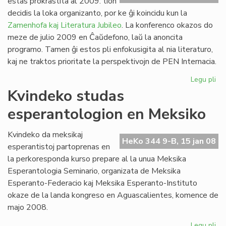
estas prokrastita al 2009: tion
Ve
decidis la loka organizanto, por ke ĝi koincidu kun la
de
Zamenhofa kaj Literatura Jubileo
. La konferenco okazos do
la
meze de julio 2009 en Ĉaŭdefono, laŭ la anoncita
Jar
programo. Tamen ĝi estos pli enfokusigita al nia literaturo,
kaj ne traktos prioritate la perspektivojn de PEN Internacia.
Legu pli
pri
PE
Kvindeko studas
ko
esperantologion en Meksiko
pro
Kvindeko da meksikaj
HeKo 344 9-B, 15 jan 08
esperantistoj partoprenas en
la perkoresponda kurso prepare al la unua Meksika
Esperantologia Seminario, organizata de Meksika
Esperanto-Federacio kaj Meksika Esperanto-Instituto
okaze de la landa kongreso en Aguascalientes, komence de
majo 2008.
Legu pli
pri