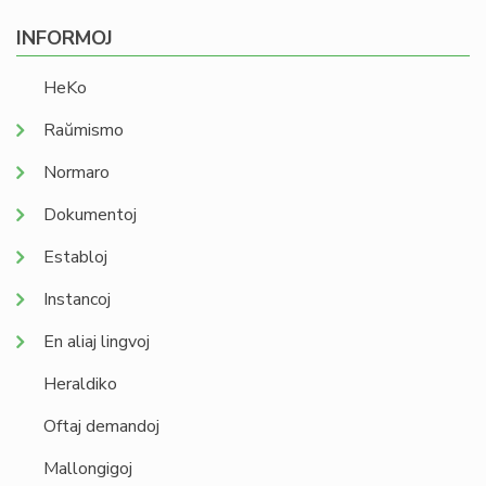
INFORMOJ
HeKo
Raŭmismo
Normaro
Dokumentoj
Establoj
Instancoj
En aliaj lingvoj
Heraldiko
Oftaj demandoj
Mallongigoj