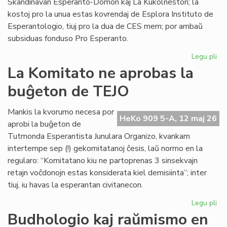
Skandinavan Esperanto-Domon kaj La Kukolneston; la
kostoj pro la unua estas kovrendaj de Esplora Instituto de
Esperantologio, tiuj pro la dua de CES mem; por ambaŭ
subsiduas fonduso Pro Esperanto.
Legu pli
pri
La
La Komitato ne aprobas la
eks
buĝeton de TEJO
kos
de
Civ
Mankis la kvorumo necesa por
HeKo 909 5-A, 12 maj 26
Es
aprobi la buĝeton de
Se
Tutmonda Esperantista Junulara Organizo, kvankam
intertempe sep (!) gekomitatanoj ĉesis, laŭ normo en la
regularo: “Komitatano kiu ne partoprenas 3 sinsekvajn
retajn voĉdonojn estas konsiderata kiel demisiinta”; inter
tiuj, iu havas la esperantan civitanecon.
Legu pli
pri
La
Budhologio kaj raŭmismo en
Ko