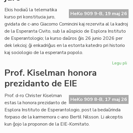
fi
int
Ekis hodiaŭ la telematika
HeKo 909 9-B, 19 maj 26
ĉu
kurso pri konstitucia juro,
ko
gvidata de c-ano Giacomo Comincini kaj rezervita al la kadroj
de la Esperanta Civito, sub la aŭspicio de Esplora Instituto
de Esperantologio; la kurso daŭros ĝis 26 junio 2026 per
dek lekcioj; ĝi enkadriĝus en la estonta katedro pri historio
kaj sociologio de la esperanta popolo.
Legu pli
pri
Eki
Prof. Kiselman honora
la
prezidanto de EIE
ku
pri
kon
Prof. d-ro Christer Kiselman
HeKo 909 8-B, 17 maj 26
jur
estas la honora prezidanto de
Esplora Instituto de Esperantologio, post la bedaŭrinda
forpaso de la karmemora c-ano Bertil Nilsson. Li akceptis
kun ĝojo la proponon de la EIE-Komitato.