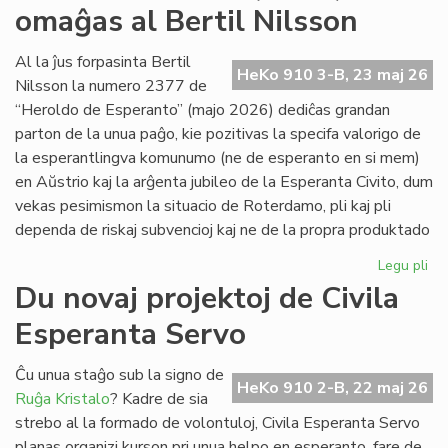
omaĝas al Bertil Nilsson
de
la
Kap
Al la ĵus forpasinta Bertil
HeKo 910 3-B, 23 maj 26
Nilsson la numero 2377 de
“Heroldo de Esperanto” (majo 2026) dediĉas grandan
parton de la unua paĝo, kie pozitivas la specifa valorigo de
la esperantlingva komunumo (ne de esperanto en si mem)
en Aŭstrio kaj la arĝenta jubileo de la Esperanta Civito, dum
vekas pesimismon la situacio de Roterdamo, pli kaj pli
dependa de riskaj subvencioj kaj ne de la propra produktado
Legu pli
pri
La
Du novaj projektoj de Civila
ma
Esperanta Servo
He
(2
om
Ĉu unua staĝo sub la signo de
HeKo 910 2-B, 22 maj 26
al
Ruĝa Kristalo
? Kadre de sia
Ber
strebo al la formado de volontuloj, Civila Esperanta Servo
Ni
planas organizi kurson pri unua helpo en esperanto, fare de