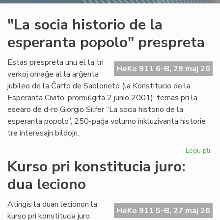
"La socia historio de la
esperanta popolo" prespreta
Estas prespreta unu el la tri
HeKo 911 6-B, 29 maj 26
verkoj omaĝe al la arĝenta
jubileo de la Ĉarto de Sabloneto (la Konstitucio de la
Esperanta Civito, promulgita 2 junio 2001): temas pri la
esearo de d-ro Giorgio Silfer “La socia historio de la
esperanta popolo”, 250-paĝa volumo inkluzivanta historie
tre interesajn bildojn.
Legu pli
pri
"L
Kurso pri konstitucia juro:
soc
dua leciono
his
de
la
Atingis la duan lecionon la
HeKo 911 5-B, 27 maj 26
es
kurso pri konstitucia juro