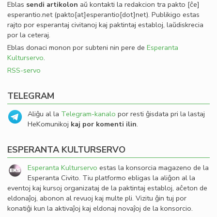
Eblas
sendi
artikolon
aŭ kontakti la redakcion tra
pakto
[ĉe]
esperantio
.
net
(pakto[at]esperantio[dot]net)
. Publikigo estas
rajto por esperantaj civitanoj kaj paktintaj establoj, laŭdiskrecia
por la ceteraj.
Eblas donaci monon por subteni nin pere de
Esperanta
Kulturservo
.
RSS-servo
TELEGRAM
Aliĝu al la
Telegram-kanalo
por resti ĝisdata pri la lastaj
HeKomunikoj
kaj por komenti ilin
.
ESPERANTA KULTURSERVO
Esperanta Kulturservo
estas la konsorcia magazeno de la
Esperanta Civito. Tiu platformo ebligas la aliĝon al la
eventoj kaj kursoj organizataj de la paktintaj establoj, aĉeton de
eldonaĵoj, abonon al revuoj kaj multe pli. Vizitu ĝin tuj por
konatiĝi kun la aktivaĵoj kaj eldonaj novaĵoj de la konsorcio.