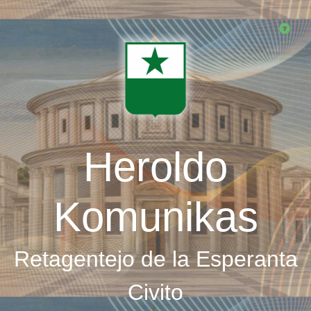
Skip
to
main
content
Heroldo
Komunikas
Retagentejo de la Esperanta
Civito