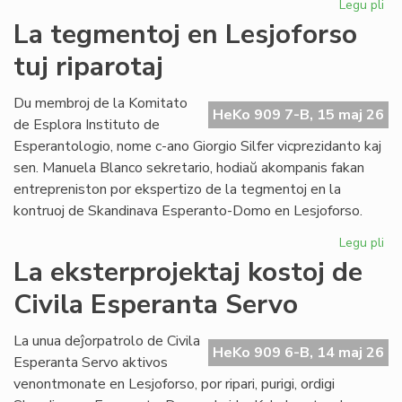
Legu pli
pri
Pro
La tegmentoj en Lesjoforso
Ki
tuj riparotaj
ho
pr
de
Du membroj de la Komitato
HeKo 909 7-B, 15 maj 26
EIE
de Esplora Instituto de
Esperantologio, nome c-ano Giorgio Silfer vicprezidanto kaj
sen. Manuela Blanco sekretario, hodiaŭ akompanis fakan
entrepreniston por ekspertizo de la tegmentoj en la
kontruoj de Skandinava Esperanto-Domo en Lesjoforso.
Legu pli
pri
La
La eksterprojektaj kostoj de
te
Civila Esperanta Servo
en
Les
tuj
La unua deĵorpatrolo de Civila
HeKo 909 6-B, 14 maj 26
rip
Esperanta Servo aktivos
venontmonate en Lesjoforso, por ripari, purigi, ordigi