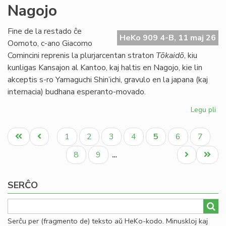
Nagojo
ne
ap
la
Fine de la restado ĉe
HeKo 909 4-B, 11 maj 26
bu
Oomoto, c-ano Giacomo
de
Comincini reprenis la plurjarcentan straton
Tōkaidō
, kiu
TE
kunligas Kansajon al Kantoo, kaj haltis en Nagojo, kie lin
akceptis s-ro Yamaguchi Shin’ichi, gravulo en la japana (kaj
internacia) budhana esperanto-movado.
Legu pli
pri
Bu
Pagination
kaj
Unua
Antaŭa
Paĝo
Paĝo
Paĝo
Paĝo
Aktuala
Paĝo
Paĝo
1
2
3
4
5
6
7
ra
paĝo
paĝo
paĝo
en
Paĝo
Paĝo
Next
Last
8
9
…
Na
page
page
SERĈO
Serĉu per (fragmento de) teksto aŭ HeKo-kodo. Minuskloj kaj