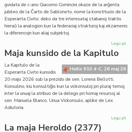
po
gvidata de c-ano Giacomo Comincini okaze de la arĝenta
pr
jubileo de la Ĉarto de Sabloneto, nome la konstitucio de la
Esperanta Civito: deko da tre interesataj stabanoj traktis
hieraŭ la analogion kun la federaciaj strukturoj kaj ekzamenis
la diferencojn kun aliaj subjektoj.
Legu pli
pri
Ku
Maja kunsido de la Kapitulo
pri
kon
La Kapitulo de la
jur
HeKo 910 4-C, 26 maj 26
Esperanta Civito kunsidis
du
20 majo 2026 sub la prezido de sen. Lorena Bellotti,
lec
Konsulino, kiu konsultiĝis kun la vickonsuloj pri pluraj temoj,
inter la unuaj la atribuo de la delego pri homaj resursoj al
sen. Manuela Blanco, Unua Vickonsulo, aplike de Lex
Adiutoria.
Legu pli
pri
Ma
La maja Heroldo (2377)
ku