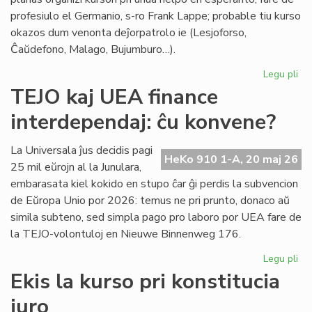
profesiulo el Germanio, s-ro Frank Lappe; probable tiu kurso
okazos dum venonta deĵorpatrolo ie (Lesjoforso,
Ĉaŭdefono, Malago, Bujumburo…).
Legu pli
pri
Du
TEJO kaj UEA finance
no
interdependaj: ĉu konvene?
pro
de
Civ
La Universala ĵus decidis pagi
HeKo 910 1-A, 20 maj 26
Es
25 mil eŭrojn al la Junulara,
Se
embarasata kiel kokido en stupo ĉar ĝi perdis la subvencion
de Eŭropa Unio por 2026: temus ne pri prunto, donaco aŭ
simila subteno, sed simpla pago pro laboro por UEA fare de
la TEJO-volontuloj en Nieuwe Binnenweg 176.
Legu pli
pri
TE
Ekis la kurso pri konstitucia
kaj
juro
UE