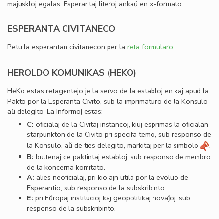
majuskloj egalas. Esperantaj literoj ankaŭ en x-formato.
ESPERANTA CIVITANECO
Petu la esperantan civitanecon per la
reta formularo
.
HEROLDO KOMUNIKAS (HEKO)
HeKo estas retagentejo je la servo de la establoj en kaj apud la
Pakto por la Esperanta Civito, sub la imprimaturo de la Konsulo
aŭ delegito. La informoj estas:
C:
oﬁcialaj de la Civitaj instancoj, kiuj esprimas la oﬁcialan
starpunkton de la Civito pri specifa temo, sub responso de
la Konsulo, aŭ de ties delegito, markitaj per la simbolo
.
B:
bultenaj de paktintaj establoj, sub responso de membro
de la koncerna komitato.
A:
alies neoﬁcialaj, pri kio ajn utila por la evoluo de
Esperantio, sub responso de la subskribinto.
E:
pri Eŭropaj institucioj kaj geopolitikaj novaĵoj, sub
responso de la subskribinto.