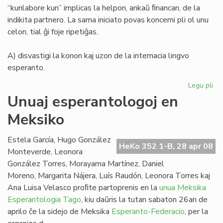
“kunlabore kun” implicas la helpon, ankaŭ ﬁnancan, de la
indikita partnero. La sama iniciato povas koncerni pli ol unu
celon, tial ĝi foje ripetiĝas.
A) disvastigi la konon kaj uzon de la internacia lingvo
esperanto.
Legu pli
pri
La
Unuaj esperantologoj en
de
Meksiko
Me
Es
Fe
Estela García, Hugo González
HeKo 352 1-B, 28 apr 08
Monteverde, Leonora
González Torres, Morayama Martínez, Daniel
Moreno, Margarita Nájera, Luís Raudón, Leonora Torres kaj
Ana Luisa Velasco proﬁte partoprenis en la
unua Meksika
Esperantologia Tago
, kiu daŭris la tutan sabaton 26an de
aprilo ĉe la sidejo de Meksika
Esperanto-Federacio
, per la