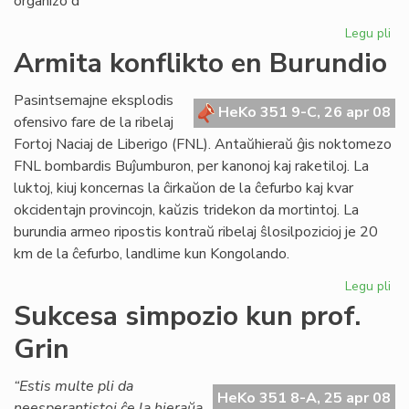
organizo d
Legu pli
pri
Un
Armita konflikto en Burundio
es
en
Pasintsemajne eksplodis
Me
HeKo 351 9-C, 26 apr 08
ofensivo fare de la ribelaj
Fortoj Naciaj de Liberigo (FNL). Antaŭhieraŭ ĝis noktomezo
FNL bombardis Buĵumburon, per kanonoj kaj raketiloj. La
luktoj, kiuj koncernas la ĉirkaŭon de la ĉefurbo kaj kvar
okcidentajn provincojn, kaŭzis tridekon da mortintoj. La
burundia armeo ripostis kontraŭ ribelaj ŝlosilpozicioj je 20
km de la ĉefurbo, landlime kun Kongolando.
Legu pli
pri
Ar
Sukcesa simpozio kun prof.
kon
Grin
en
Bu
“Estis multe pli da
HeKo 351 8-A, 25 apr 08
neesperantistoj ĉe la hieraŭa