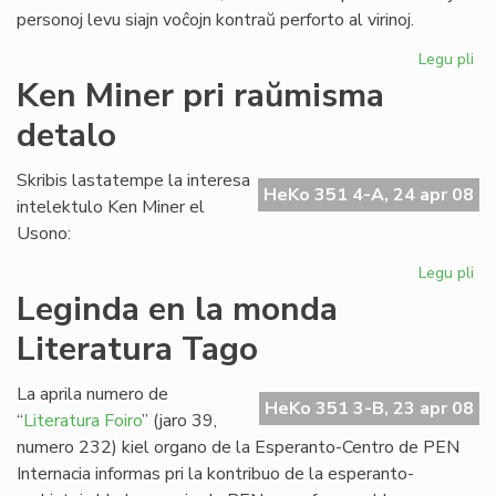
personoj levu siajn voĉojn kontraŭ perforto al virinoj.
Legu pli
pri
UN
Ken Miner pri raŭmisma
al
detalo
sub
de
la
Skribis lastatempe la interesa
HeKo 351 4-A, 24 apr 08
Ko
intelektulo Ken Miner el
Usono:
Legu pli
pri
Ke
Leginda en la monda
Mi
Literatura Tago
pri
ra
de
La aprila numero de
HeKo 351 3-B, 23 apr 08
“
Literatura Foiro
” (jaro 39,
numero 232) kiel organo de la Esperanto-Centro de PEN
Internacia informas pri la kontribuo de la esperanto-