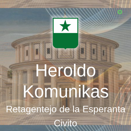
Skip
to
main
content
Heroldo
Komunikas
Retagentejo de la Esperanta
Civito