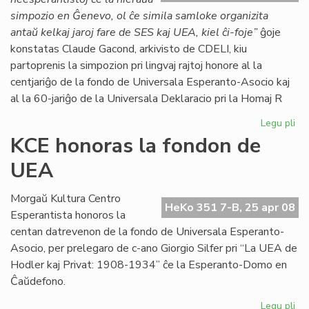
simpozio en Ĝenevo, ol ĉe simila samloke organizita
antaŭ kelkaj jaroj fare de SES kaj UEA, kiel ĉi-foje”
ĝoje
konstatas Claude Gacond, arkivisto de CDELI, kiu
partoprenis la simpozion pri lingvaj rajtoj honore al la
centjariĝo de la fondo de Universala Esperanto-Asocio kaj
al la 60-jariĝo de la Universala Deklaracio pri la Homaj R
Legu pli
pri
Su
KCE honoras la fondon de
si
UEA
ku
pro
Gri
Morgaŭ Kultura Centro
HeKo 351 7-B, 25 apr 08
Esperantista honoros la
centan datrevenon de la fondo de Universala Esperanto-
Asocio, per prelegaro de c-ano Giorgio Silfer pri “La UEA de
Hodler kaj Privat: 1908-1934” ĉe la Esperanto-Domo en
Ĉaŭdefono.
Legu pli
pri