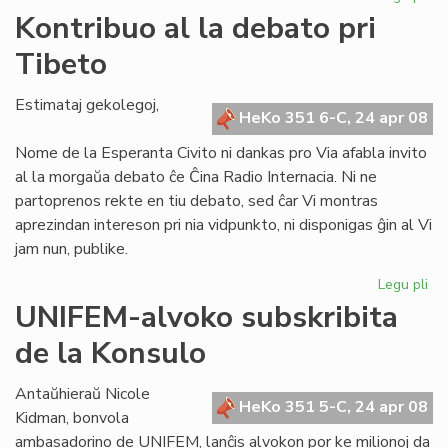
KC
Kontribuo al la debato pri
ho
Tibeto
la
fo
de
Estimataj gekolegoj,
HeKo 351 6-C, 24 apr 08
UE
Nome de la Esperanta Civito ni dankas pro Via afabla invito
al la morgaŭa debato ĉe Ĉina Radio Internacia. Ni ne
partoprenos rekte en tiu debato, sed ĉar Vi montras
aprezindan intereson pri nia vidpunkto, ni disponigas ĝin al Vi
jam nun, publike.
Legu pli
pri
Ko
UNIFEM-alvoko subskribita
al
de la Konsulo
la
de
pri
Antaŭhieraŭ Nicole
HeKo 351 5-C, 24 apr 08
Ti
Kidman, bonvola
ambasadorino de UNIFEM, lanĉis alvokon por ke milionoj da