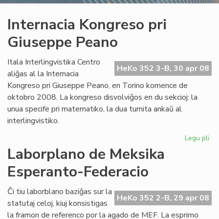
Internacia Kongreso pri
Giuseppe Peano
Itala Interlingvistika Centro
HeKo 352 3-B, 30 apr 08
aliĝas al la Internacia
Kongreso pri Giuseppe Peano, en Torino komence de
oktobro 2008. La kongreso disvolviĝos en du sekcioj: la
unua specife pri matematiko, la dua turnita ankaŭ al
interlingvistiko.
Legu pli
pri
Int
Laborplano de Meksika
Ko
Esperanto-Federacio
pri
Gi
Pe
Ĉi tiu laborblano baziĝas sur la
HeKo 352 2-B, 29 apr 08
statutaj celoj, kiuj konsistigas
la framon de referenco por la agado de MEF. La esprimo