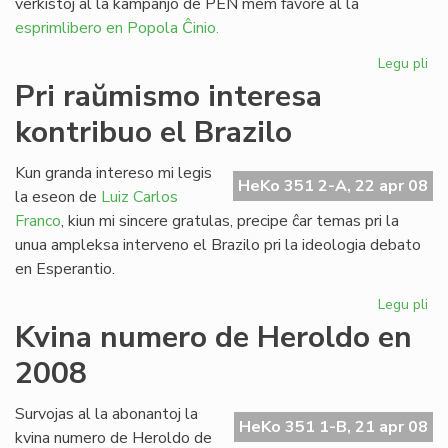
verkistoj al la kampanjo de PEN mem favore al la
esprimlibero en Popola Ĉinio.
Legu pli
pri
Le
Pri raŭmismo interesa
en
kontribuo el Brazilo
la
mo
Lit
Kun granda intereso mi legis
HeKo 351 2-A, 22 apr 08
Ta
la eseon de
Luiz Carlos
Franco
, kiun mi sincere gratulas, precipe ĉar temas pri la
unua ampleksa interveno el Brazilo pri la ideologia debato
en Esperantio.
Legu pli
pri
Pri
Kvina numero de Heroldo en
ra
2008
int
kon
el
Survojas al la abonantoj la
HeKo 351 1-B, 21 apr 08
Bra
kvina numero de Heroldo de