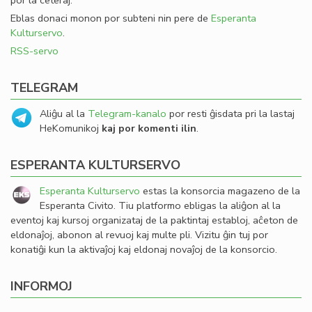
por la ceteraj.
Eblas donaci monon por subteni nin pere de
Esperanta
Kulturservo
.
RSS-servo
TELEGRAM
Aliĝu al la
Telegram-kanalo
por resti ĝisdata pri la lastaj
HeKomunikoj
kaj por komenti ilin
.
ESPERANTA KULTURSERVO
Esperanta Kulturservo
estas la konsorcia magazeno de la
Esperanta Civito. Tiu platformo ebligas la aliĝon al la
eventoj kaj kursoj organizataj de la paktintaj establoj, aĉeton de
eldonaĵoj, abonon al revuoj kaj multe pli. Vizitu ĝin tuj por
konatiĝi kun la aktivaĵoj kaj eldonaj novaĵoj de la konsorcio.
INFORMOJ