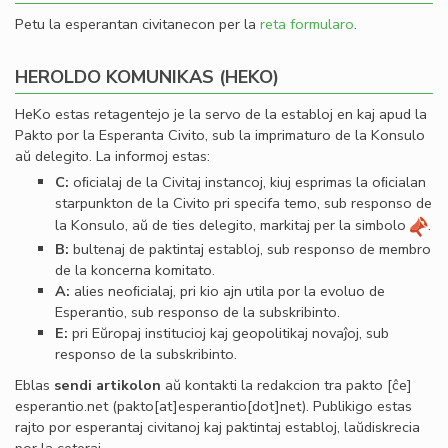
Petu la esperantan civitanecon per la
reta formularo
.
HEROLDO KOMUNIKAS (HEKO)
HeKo estas retagentejo je la servo de la establoj en kaj apud la
Pakto por la Esperanta Civito, sub la imprimaturo de la Konsulo
aŭ delegito. La informoj estas:
C:
oﬁcialaj de la Civitaj instancoj, kiuj esprimas la oﬁcialan
starpunkton de la Civito pri specifa temo, sub responso de
la Konsulo, aŭ de ties delegito, markitaj per la simbolo
.
B:
bultenaj de paktintaj establoj, sub responso de membro
de la koncerna komitato.
A:
alies neoﬁcialaj, pri kio ajn utila por la evoluo de
Esperantio, sub responso de la subskribinto.
E:
pri Eŭropaj institucioj kaj geopolitikaj novaĵoj, sub
responso de la subskribinto.
Eblas
sendi
artikolon
aŭ kontakti la redakcion tra
pakto
[ĉe]
esperantio
.
net
(pakto[at]esperantio[dot]net)
. Publikigo estas
rajto por esperantaj civitanoj kaj paktintaj establoj, laŭdiskrecia