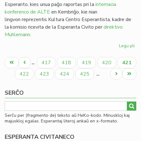
Esperanto, kies unua paĝo raportas pri la
internacia
konferenco de ALTE
en Kembriĝo, kie nian
lingvon reprezentis Kultura Centro Esperantista, kadre de
la komisio ricevita de la Esperanta Civito per
direktivo
Muhlemann
.
Legu pli
pri
Kv
Pagination
nu
Unua
Antaŭa
Paĝo
Paĝo
Paĝo
Paĝo
Aktual
417
418
419
420
421
…
de
paĝo
paĝo
paĝo
He
Paĝo
Paĝo
Paĝo
Paĝo
Next
Last
422
423
424
425
…
en
page
page
20
SERĈO
Serĉu per (fragmento de) teksto aŭ HeKo-kodo. Minuskloj kaj
majuskloj egalas. Esperantaj literoj ankaŭ en x-formato.
ESPERANTA CIVITANECO