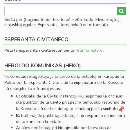
Serĉu per (fragmento de) teksto aŭ HeKo-kodo. Minuskloj kaj
majuskloj egalas. Esperantaj literoj ankaŭ en x-formato.
ESPERANTA CIVITANECO
Petu la esperantan civitanecon per la
reta formularo
.
HEROLDO KOMUNIKAS (HEKO)
HeKo estas retagentejo je la servo de la establoj en kaj apud la
Pakto por la Esperanta Civito, sub la imprimaturo de la Konsulo
aŭ delegito. La informoj estas:
C:
oﬁcialaj de la Civitaj instancoj, kiuj esprimas la oﬁcialan
starpunkton de la Civito pri specifa temo, sub responso de
la Konsulo, aŭ de ties delegito, markitaj per la simbolo
.
B:
bultenaj de paktintaj establoj, sub responso de membro
de la koncerna komitato.
A:
alies neoﬁcialaj, pri kio ajn utila por la evoluo de