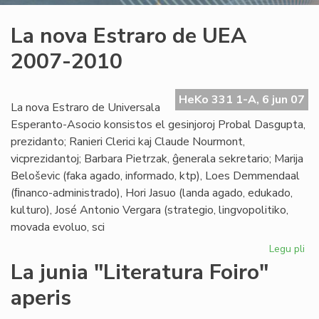
La nova Estraro de UEA
2007-2010
HeKo 331 1-A, 6 jun 07
La nova Estraro de Universala
Esperanto-Asocio konsistos el gesinjoroj Probal Dasgupta,
prezidanto; Ranieri Clerici kaj Claude Nourmont,
vicprezidantoj; Barbara Pietrzak, ĝenerala sekretario; Marija
Beloševic (faka agado, informado, ktp), Loes Demmendaal
(ﬁnanco-administrado), Hori Jasuo (landa agado, edukado,
kulturo), José Antonio Vergara (strategio, lingvopolitiko,
movada evoluo, sci
Legu pli
pri
La
La junia "Literatura Foiro"
no
aperis
Est
de