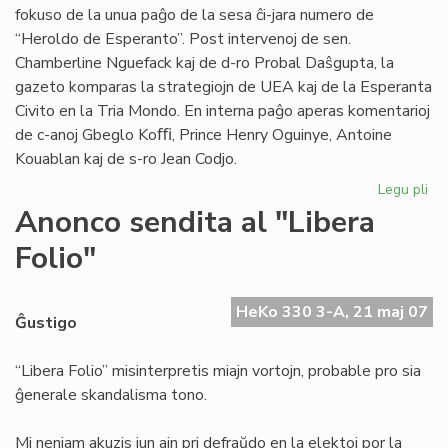
fokuso de la unua paĝo de la sesa ĉi-jara numero de
“Heroldo de Esperanto”. Post intervenoj de sen.
Chamberline Nguefack kaj de d-ro Probal Daŝgupta, la
gazeto komparas la strategiojn de UEA kaj de la Esperanta
Civito en la Tria Mondo. En interna paĝo aperas komentarioj
de c-anoj Gbeglo Koﬃ, Prince Henry Oguinye, Antoine
Kouablan kaj de s-ro Jean Codjo.
Legu pli
pri
He
Anonco sendita al "Libera
de
Folio"
Es
n-
ro
HeKo 330 3-A, 21 maj 07
6/
Ĝustigo
“Libera Folio” misinterpretis miajn vortojn, probable pro sia
ĝenerale skandalisma tono.
Mi neniam akuzis iun ajn pri defraŭdo en la elektoj por la