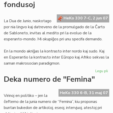
fondusoj
la
tra
de
HeKo 330 7-C, 2 jun 07
Ju
La Dua de Junio, naskotago
por nia lingvo kaj datreveno de la promulgado de la Ĉarto
de Sabloneto, invitas al medito pri la evoluo de la
esperanto-mondo. Mi okupiĝos pri unu specifa demando.
En la mondo akriĝas la kontrasto inter nordo kaj sudo. Kaj
en Esperantio la kontrasto inter Eŭropo kaj Afriko sekvas la
saman makrosocian paradigmon.
Legu pli
pri
Mo
Deka numero de "Femina"
ba
kaj
afr
HeKo 330 6-B, 31 maj 07
Virinoj en politiko – jen la
fo
ĉeftemo de la junia numero de “Femina”, kiu proponas
buntan bukedon de artikoloj, eseoj, intervjuoj, atestoj pri