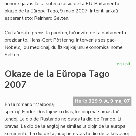
honore gastis ĉe la solena sesio de la EU-Parlamento
To
okaze de la Eŭropa Tago, 9 majo 2007. Inter ili ankaŭ
esperantisto: Reinhard Selten.
Ĉiu laŭreato prenis la parolon, laŭ invito de la parlamenta
prezidanto, Hans-Gert Pöttering. Intervenis ses pac-
Nobeloj, du medicinaj, du ﬁzikaj kaj unu ekonomika, nome
Selten.
Legu pli
pri
Se
Okaze de la Eŭropa Tago
en
2007
la
EU
Pa
HeKo 329 9-A, 9 maj 07
En la romano “Malbonaj
spiritoj” Fjodor Dostojevski diras, ke dioj malsamas laŭ
landoj. La dio de Ruslando ne estas la dio de Francio. Li
pravas. La dio de la angloj ne similas la diojn de la eŭropa
kontinento. La dio de la judoj ne estas la dio de la kristanoj.