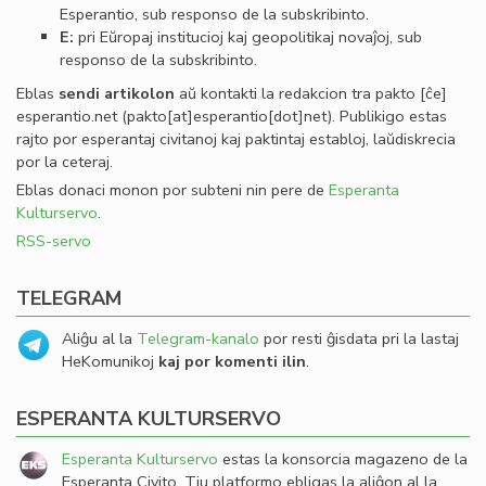
Esperantio, sub responso de la subskribinto.
E:
pri Eŭropaj institucioj kaj geopolitikaj novaĵoj, sub
responso de la subskribinto.
Eblas
sendi
artikolon
aŭ kontakti la redakcion tra
pakto
[ĉe]
esperantio
.
net
(pakto[at]esperantio[dot]net)
. Publikigo estas
rajto por esperantaj civitanoj kaj paktintaj establoj, laŭdiskrecia
por la ceteraj.
Eblas donaci monon por subteni nin pere de
Esperanta
Kulturservo
.
RSS-servo
TELEGRAM
Aliĝu al la
Telegram-kanalo
por resti ĝisdata pri la lastaj
HeKomunikoj
kaj por komenti ilin
.
ESPERANTA KULTURSERVO
Esperanta Kulturservo
estas la konsorcia magazeno de la
Esperanta Civito. Tiu platformo ebligas la aliĝon al la