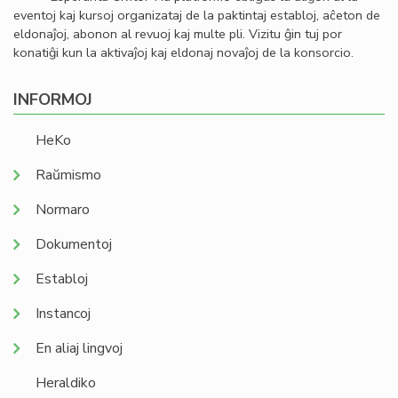
eventoj kaj kursoj organizataj de la paktintaj establoj, aĉeton de
eldonaĵoj, abonon al revuoj kaj multe pli. Vizitu ĝin tuj por
konatiĝi kun la aktivaĵoj kaj eldonaj novaĵoj de la konsorcio.
INFORMOJ
HeKo
Raŭmismo
Normaro
Dokumentoj
Establoj
Instancoj
En aliaj lingvoj
Heraldiko