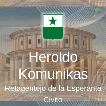
Skip
to
main
content
Heroldo
Komunikas
Retagentejo de la Esperanta
Civito