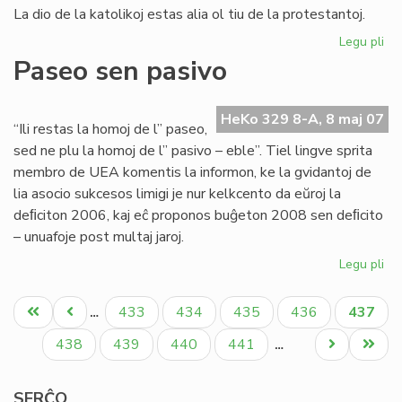
La dio de la katolikoj estas alia ol tiu de la protestantoj.
Legu pli
pri
Ok
Paseo sen pasivo
de
la
Eŭ
HeKo 329 8-A, 8 maj 07
“Ili restas la homoj de l” paseo,
Ta
sed ne plu la homoj de l” pasivo – eble”. Tiel lingve sprita
20
membro de UEA komentis la informon, ke la gvidantoj de
lia asocio sukcesos limigi je nur kelkcento da eŭroj la
deﬁciton 2006, kaj eĉ proponos buĝeton 2008 sen deﬁcito
– unuafoje post multaj jaroj.
Legu pli
pri
Pa
Pagination
se
Unua
Antaŭa
Paĝo
Paĝo
Paĝo
Paĝo
Aktual
433
434
435
436
437
…
pa
paĝo
paĝo
paĝo
Paĝo
Paĝo
Paĝo
Paĝo
Next
Last
438
439
440
441
…
page
page
SERĈO