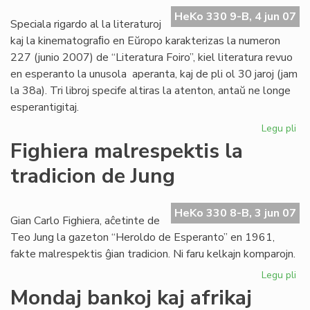
UE
HeKo 330 9-B, 4 jun 07
20
Speciala rigardo al la literaturoj
20
kaj la kinematograﬁo en Eŭropo karakterizas la numeron
227 (junio 2007) de “Literatura Foiro”, kiel literatura revuo
en esperanto la unusola aperanta, kaj de pli ol 30 jaroj (jam
la 38a). Tri libroj specife altiras la atenton, antaŭ ne longe
esperantigitaj.
Legu pli
pri
La
Fighiera malrespektis la
jun
tradicion de Jung
"Li
Foi
ape
HeKo 330 8-B, 3 jun 07
Gian Carlo Fighiera, aĉetinte de
Teo Jung la gazeton “Heroldo de Esperanto” en 1961,
fakte malrespektis ĝian tradicion. Ni faru kelkajn komparojn.
Legu pli
pri
Fig
Mondaj bankoj kaj afrikaj
ma