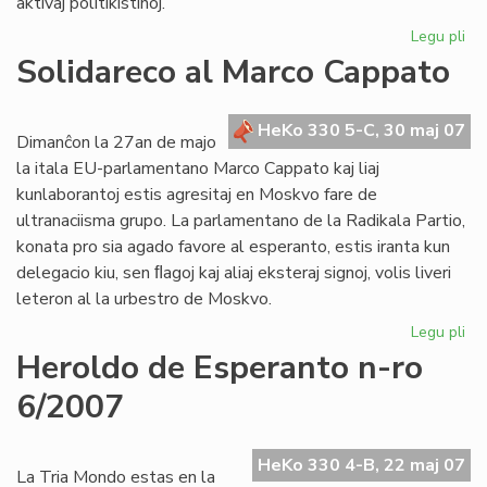
aktivaj politikistinoj.
Legu pli
pri
De
Solidareco al Marco Cappato
nu
de
"F
HeKo 330 5-C, 30 maj 07
Dimanĉon la 27an de majo
la itala EU-parlamentano Marco Cappato kaj liaj
kunlaborantoj estis agresitaj en Moskvo fare de
ultranaciisma grupo. La parlamentano de la Radikala Partio,
konata pro sia agado favore al esperanto, estis iranta kun
delegacio kiu, sen ﬂagoj kaj aliaj eksteraj signoj, volis liveri
leteron al la urbestro de Moskvo.
Legu pli
pri
So
Heroldo de Esperanto n-ro
al
6/2007
Ma
Ca
HeKo 330 4-B, 22 maj 07
La Tria Mondo estas en la