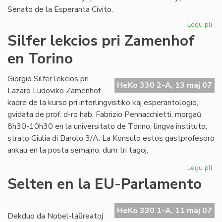
Senato de la Esperanta Civito.
Legu pli
pri
An
Silfer lekcios pri Zamenhof
se
en Torino
al
"Li
Fol
Giorgio Silfer lekcios pri
HeKo 330 2-A, 13 maj 07
Lazaro Ludoviko Zamenhof
kadre de la kurso pri interlingvistiko kaj esperantologio,
gvidata de prof. d-ro hab. Fabrizio Pennacchietti, morgaŭ
8h30-10h30 en la universitato de Torino, lingva instituto,
strato Giulia di Barolo 3/A. La Konsulo estos gastprofesoro
ankau en la posta semajno, dum tri tagoj.
Legu pli
pri
Sil
Selten en la EU-Parlamento
lek
pri
Za
HeKo 330 1-A, 11 maj 07
Dekduo da Nobel-laŭreatoj
en