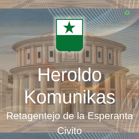
Skip
to
main
content
Heroldo
Komunikas
Retagentejo de la Esperanta
Civito