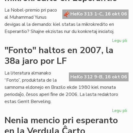
es
pa
La Nobel-premio pri paco
HeKo 313 1-C, 16 okt 06
de
al Muhammad Yunus
la
devigas al la demando: kiel statas la mikrokredito en
Fu
Esperantio? Shajne ekzistas nur du konkretaj iniciatoj.
Legu pli
pri
Un
"Fonto" haltos en 2007, la
pa
38a jaro por LF
po
la
mik
La literatura almanako
HeKo 312 9-B, 16 okt 06
en
“Fonto”, produktata de la
Es
samnoma eldonejo en Brazilo ekde 1980 kiel monata
periodaĵo, ĉesos aperi ﬁne de 2006. La lasta redaktoro
estas Gerrit Berveling.
Legu pli
pri
"F
Nenia mencio pri esperanto
hal
en la Verdula Ĉarto
en