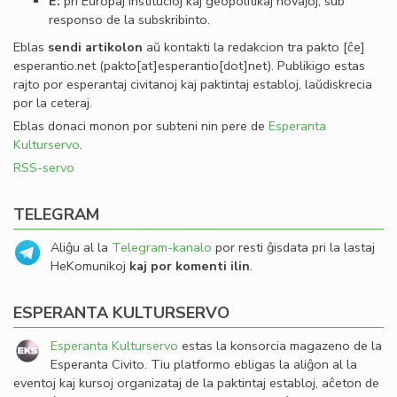
E:
pri Eŭropaj institucioj kaj geopolitikaj novaĵoj, sub
responso de la subskribinto.
Eblas
sendi
artikolon
aŭ kontakti la redakcion tra
pakto
[ĉe]
esperantio
.
net
(pakto[at]esperantio[dot]net)
. Publikigo estas
rajto por esperantaj civitanoj kaj paktintaj establoj, laŭdiskrecia
por la ceteraj.
Eblas donaci monon por subteni nin pere de
Esperanta
Kulturservo
.
RSS-servo
TELEGRAM
Aliĝu al la
Telegram-kanalo
por resti ĝisdata pri la lastaj
HeKomunikoj
kaj por komenti ilin
.
ESPERANTA KULTURSERVO
Esperanta Kulturservo
estas la konsorcia magazeno de la
Esperanta Civito. Tiu platformo ebligas la aliĝon al la
eventoj kaj kursoj organizataj de la paktintaj establoj, aĉeton de