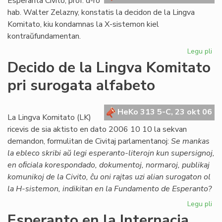
Esperanta Civito, prof. d-ro
hab. Walter Zelazny, konstatis la decidon de la Lingva
Komitato, kiu kondamnas la X-sistemon kiel
kontraŭfundamentan.
Legu pli
pri
Po
Decido de la Lingva Komitato
la
pri surogata alfabeto
de
de
LK
HeKo 313 5-C, 23 okt 06
ko
La Lingva Komitato (LK)
X-
ricevis de sia aktisto en dato 2006 10 10 la sekvan
su
demandon, formulitan de Civitaj parlamentanoj:
Se mankas
la ebleco skribi aŭ legi esperanto-literojn kun supersignoj,
en oﬁciala korespondado, dokumentoj, normaroj, publikaj
komunikoj de la Civito, ĉu oni rajtas uzi alian surogaton ol
la H-sistemon, indikitan en la Fundamento de Esperanto?
Legu pli
pri
De
Esperanto en la Internacia