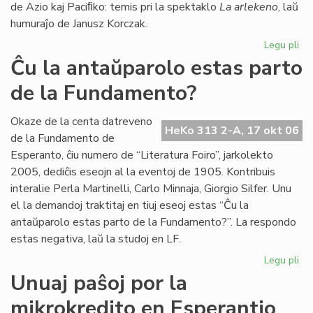
de Azio kaj Paciﬁko: temis pri la spektaklo
La arlekeno
, laŭ
humuraĵo de Janusz Korczak.
Legu pli
pri
Jer
Ĉu la antaŭparolo estas parto
For
de la Fundamento?
80
jar
Te
Okaze de la centa datreveno
HeKo 313 2-A, 17 okt 06
Es
de la Fundamento de
25
Esperanto, ĉiu numero de “Literatura Foiro”, jarkolekto
jar
2005, dediĉis eseojn al la eventoj de 1905. Kontribuis
interalie Perla Martinelli, Carlo Minnaja, Giorgio Silfer. Unu
el la demandoj traktitaj en tiuj eseoj estas “Ĉu la
antaŭparolo estas parto de la Fundamento?”. La respondo
estas negativa, laŭ la studoj en LF.
Legu pli
pri
Ĉu
Unuaj paŝoj por la
la
mikrokredito en Esperantio
an