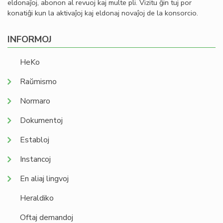
eldonaĵoj, abonon al revuoj kaj multe pli. Vizitu ĝin tuj por
konatiĝi kun la aktivaĵoj kaj eldonaj novaĵoj de la konsorcio.
INFORMOJ
HeKo
Raŭmismo
Normaro
Dokumentoj
Establoj
Instancoj
En aliaj lingvoj
Heraldiko
Oftaj demandoj