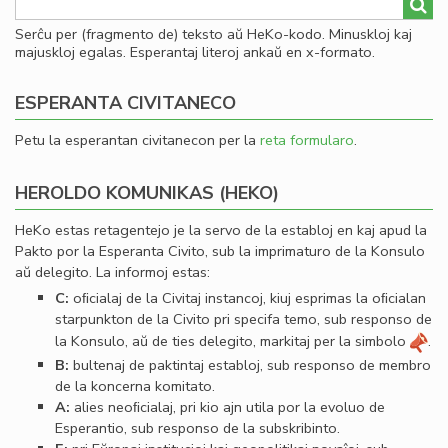
Serĉu per (fragmento de) teksto aŭ HeKo-kodo. Minuskloj kaj
majuskloj egalas. Esperantaj literoj ankaŭ en x-formato.
ESPERANTA CIVITANECO
Petu la esperantan civitanecon per la
reta formularo
.
HEROLDO KOMUNIKAS (HEKO)
HeKo estas retagentejo je la servo de la establoj en kaj apud la
Pakto por la Esperanta Civito, sub la imprimaturo de la Konsulo
aŭ delegito. La informoj estas:
C:
oﬁcialaj de la Civitaj instancoj, kiuj esprimas la oﬁcialan
starpunkton de la Civito pri specifa temo, sub responso de
la Konsulo, aŭ de ties delegito, markitaj per la simbolo
.
B:
bultenaj de paktintaj establoj, sub responso de membro
de la koncerna komitato.
A:
alies neoﬁcialaj, pri kio ajn utila por la evoluo de
Esperantio, sub responso de la subskribinto.