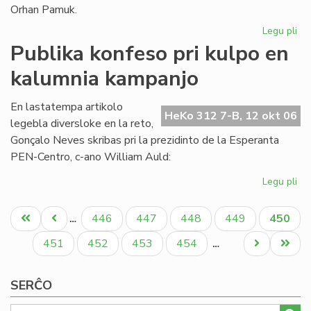
Orhan Pamuk.
Legu pli
pri
La
Publika konfeso pri kulpo en
ar
kalumnia kampanjo
ge
ĉe
la
En lastatempa artikolo
HeKo 312 7-B, 12 okt 06
lit
legebla diversloke en la reto,
No
Gonçalo Neves skribas pri la prezidinto de la Esperanta
pr
PEN-Centro, c-ano William Auld:
Legu pli
pri
Pub
Pagination
ko
Unua
Antaŭa
Paĝo
Paĝo
Paĝo
Paĝo
Aktual
446
447
448
449
450
…
pri
paĝo
paĝo
paĝo
ku
Paĝo
Paĝo
Paĝo
Paĝo
Next
Last
451
452
453
454
…
en
page
page
ka
SERĈO
ka