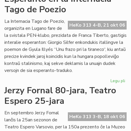
de
Tago de Poezio
la
Li
Ko
La Internacia Tago de Poezio,
HeKo 313 4-B, 21 okt 06
pri
organizita en Lugano fare de
su
la svistala PEN-klubo, prezidata de Franca Tiberto, gastigis
al
interalie esperanton: Giorgio Silfer enkondukis itallingve la
poemon de Gyula Illyés “Unu frazo pri la tiraneco“, kiu antaŭ
precize kvindek jaroj koincidis kun la hungara popolleviĝo
kontraŭ stalinismo, kaj sekve deklamis la unuajn dudek
versojn de sia esperanto-traduko.
Legu pli
pri
Es
Jerzy Fornal 80-jara, Teatro
en
Espero 25-jara
la
Int
Ta
En septembro Jerzy Fornal
HeKo 313 3-B, 18 okt 06
de
lanĉis la 25an sezonon de
Po
Teatro Espero Varsovio, per la 150a prezento ĉe la Muzeo