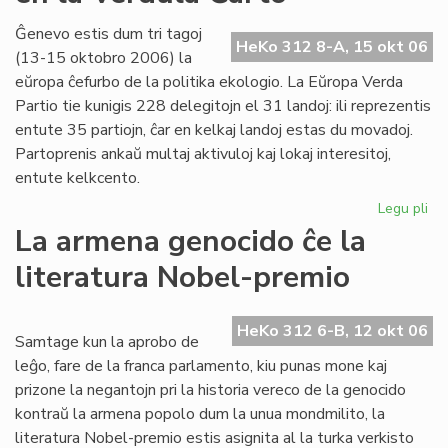
20
la
Ĝenevo estis dum tri tagoj
HeKo 312 8-A, 15 okt 06
38
(13-15 oktobro 2006) la
jar
eŭropa ĉefurbo de la politika ekologio. La Eŭropa Verda
po
Partio tie kunigis 228 delegitojn el 31 landoj: ili reprezentis
LF
entute 35 partiojn, ĉar en kelkaj landoj estas du movadoj.
Partoprenis ankaŭ multaj aktivuloj kaj lokaj interesitoj,
entute kelkcento.
Legu pli
pri
Ne
La armena genocido ĉe la
me
literatura Nobel-premio
pri
es
en
HeKo 312 6-B, 12 okt 06
la
Samtage kun la aprobo de
Ve
leĝo, fare de la franca parlamento, kiu punas mone kaj
Ĉa
prizone la negantojn pri la historia vereco de la genocido
kontraŭ la armena popolo dum la unua mondmilito, la
literatura Nobel-premio estis asignita al la turka verkisto