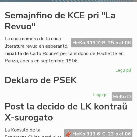
Semajnfino de KCE pri "La
Revuo"
La unua numero de la unua
HeKo 313 7-B, 25 okt 06
literatura revuo en esperanto,
iniciatita de Carlo Bourlet per la eldono de Hachette en
Parizo, aperis en septembro 1906.
Legu pli
pri
Se
Deklaro de PSEK
de
KC
Legu pli
pri
pri
HeKo D
Deklaro
"L
Post la decido de LK kontraŭ
de
Re
PSEK
X-surogato
La Konsulo de la
HeKo 313 6-C, 23 okt 06