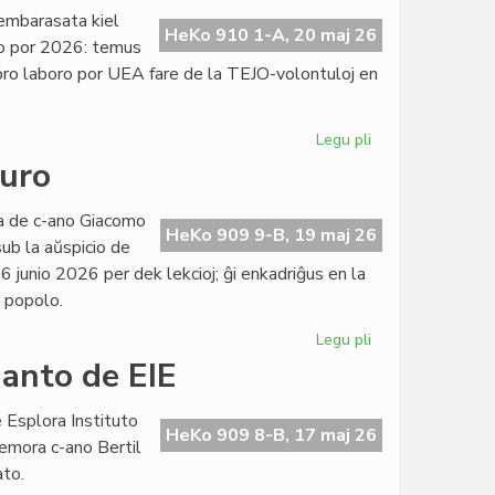
projektoj
, embarasata kiel
de
HeKo 910 1-A, 20 maj 26
io por 2026: temus
Civila
 pro laboro por UEA fare de la TEJO-volontuloj en
Esperanta
Servo
Legu pli
pri
TEJO
juro
kaj
UEA
ata de c-ano Giacomo
finance
HeKo 909 9-B, 19 maj 26
sub la aŭspicio de
interdependaj:
6 junio 2026 per dek lekcioj; ĝi enkadriĝus en la
ĉu
a popolo.
konvene?
Legu pli
pri
Ekis
danto de EIE
la
kurso
 Esplora Instituto
pri
HeKo 909 8-B, 17 maj 26
emora c-ano Bertil
konstitucia
ato.
juro