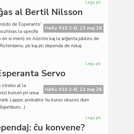
Legu pli
pri
Maja
as al Bertil Nilsson
kunsido
de
eroldo de Esperanto”
la
HeKo 910 3-B, 23 maj 26
ozitivas la specifa
Kapitulo
en si mem) en Aŭstrio kaj la arĝenta jubileo de
Roterdamo, pli kaj pli dependa de riskaj
Legu pli
pri
La
 Esperanta Servo
maja
Heroldo
 strebo al la
(2377)
HeKo 910 2-B, 22 maj 26
izi kurson pri unua
omaĝas
 Frank Lappe; probable tiu kurso okazos dum
al
 Bujumburo…).
Bertil
Nilsson
Legu pli
pri
Du
ependaj: ĉu konvene?
novaj