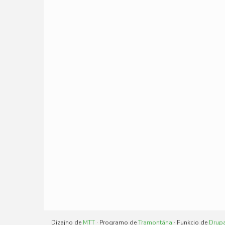
Dizajno de
MTT
· Programo de
Tramontána
· Funkcio de
Drup