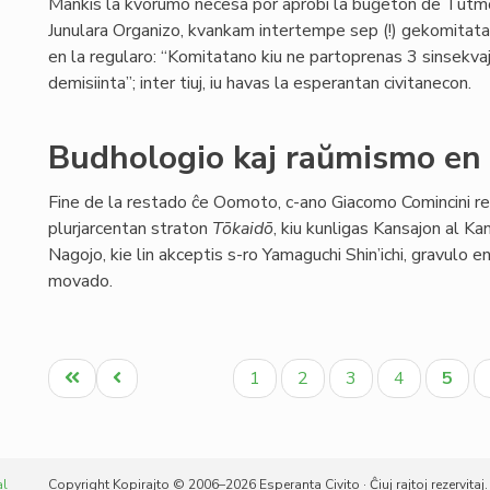
Mankis la kvorumo necesa por aprobi la buĝeton de Tutm
Junulara Organizo, kvankam intertempe sep (!) gekomitata
en la regularo: “Komitatano kiu ne partoprenas 3 sinsekva
demisiinta”; inter tiuj, iu havas la esperantan civitanecon.
Budhologio kaj raŭmismo en
Fine de la restado ĉe Oomoto, c-ano Giacomo Comincini re
plurjarcentan straton
Tōkaidō
, kiu kunligas Kansajon al Kan
Nagojo, kie lin akceptis s-ro Yamaguchi Shin’ichi, gravulo e
movado.
Pagination
Unua
Antaŭa
Paĝo
Paĝo
Paĝo
Paĝo
Aktua
1
2
3
4
5
paĝo
paĝo
paĝo
al
Copyright Kopirajto © 2006–2026 Esperanta Civito · Ĉiuj rajtoj rezervitaj.