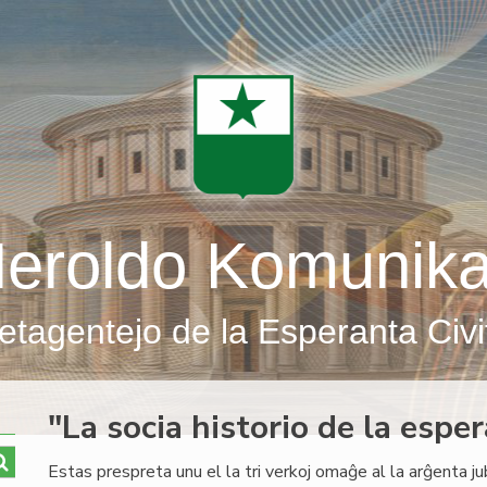
eroldo Komunik
etagentejo de la Esperanta Civi
"La socia historio de la esp
Estas prespreta unu el la tri verkoj omaĝe al la arĝenta j