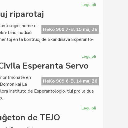
Legu pli
pri
Prof.
uj riparotaj
Kiselman
honora
antologio, nome c-
prezidanto
HeKo 909 7-B, 15 maj 26
ekretario, hodiaŭ
de
mentoj en la kontruoj de Skandinava Esperanto-
EIE
Legu pli
pri
La
 Civila Esperanta Servo
tegmentoj
en
venontmonate en
Lesjoforso
HeKo 909 6-B, 14 maj 26
o-Domon kaj La
tuj
ora Instituto de Esperantologio, tiuj pro la dua
riparotaj
o.
Legu pli
pri
La
buĝeton de TEJO
eksterprojektaj
kostoj