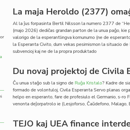
La maja Heroldo (2377) omaĝ
,
Al la ĵus forpasinta Bertil Nilsson la numero 2377 de “H
(majo 2026) dediĉas grandan parton de la unua paĝo, kie p
por
valorigo de la esperantlingva komunumo (ne de esperanto 
la Esperanta Civito, dum vekas pesimismon la situacio de 
subvencioj kaj ne de la propra produktado
a
Du novaj projektoj de Civila
Ĉu unua staĝo sub la signo de
Ruĝa Kristalo
? Kadre de sia
formado de volontuloj, Civila Esperanta Servo planas organ
ri
helpo en esperanto, fare de profesiulo el Germanio, s-ro
venonta deĵorpatrolo ie (Lesjoforso, Ĉaŭdefono, Malago,
TEJO kaj UEA finance interd