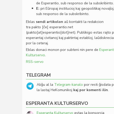
de Esperantio, sub responso de la subskribinto.
E:
pri Eŭropaj institucioj kaj geopolitikaj novaĵoj
sub responso de la subskribinto.
Eblas
sendi
artikolon
aŭ kontakti la redakcion
tra
pakto
[ĉe]
esperantio
.
net
(pakto[at]esperantio[dot]net)
. Publikigo estas rajto 
esperantaj civitanoj kaj paktintaj establoj, laŭdiskrecia
por la ceteraj.
Eblas donaci monon por subteni nin pere de
Esperant
Kulturservo
.
RSS-servo
TELEGRAM
Aliĝu al la
Telegram-kanalo
por resti ĝisdata p
la lastaj HeKomunikoj
kaj por komenti ilin
.
ESPERANTA KULTURSERVO
Esperanta Kulturservo
estas la konsorcia