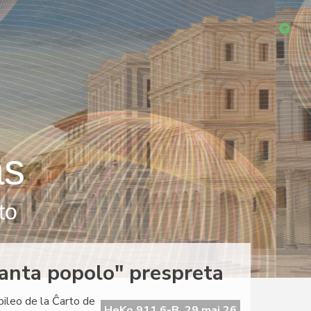
as
to
eranta popolo" prespreta
ubileo de la Ĉarto de
HeKo 911 6-B, 29 maj 26