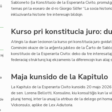
Sabloneto (la Konstitucio de la Esperanta Civito, promulgi
aŭ
temas pri la esearo de d-ro Giorgio Silfer “La socia hist
inkluzivanta historie tre interesajn bildojn.
Kurso pri konstitucia juro: d
Atingis la duan lecionon la kurso pri konstitucia juro gvid
Comincini okaze de la arĝenta jubileo de la Ĉarto de Sabl
konstitucio de la Esperanta Civito: deko da tre interesataj
kaj
federaciaj strukturoj kaj ekzamenis la diferencojn kun aliaj 
Maja kunsido de la Kapitulo
la
La Kapitulo de la Esperanta Civito kunsidis 20 majo 2026
de sen. Lorena Bellotti, Konsulino, kiu konsultiĝis kun la vi
pluraj temoj, inter la unuaj la atribuo de la delego pri ho
 de
Vickonsulo, aplike de Lex Adiutoria.
o