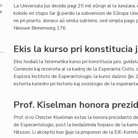
mo
La Universala ĵus decidis pagi 25 mil eŭrojn al la Junulara
de
kokido en stupo ĉar ĝi perdis la subvencion de Eŭropa Un
ne pri prunto, donaco aŭ simila subteno, sed simpla pago
Nieuwe Binnenweg 176.
Ekis la kurso pri konstitucia 
Ekis hodiaŭ la telematika kurso pri konstitucia juro, gvid
Comincini kaj rezervita al la kadroj de la Esperanta Civito, 
Esplora Instituto de Esperantologio; la kurso daŭros ĝis 2
estonta katedro pri historio kaj sociologio de la esperant
Prof. Kiselman honora prezi
Prof. d-ro Christer Kiselman estas la honora prezidanto de
de Esperantologio, post la bedaŭrinda forpaso de la karm
Nilsson. Li akceptis kun ĝojo la proponon de la EIE-Komit