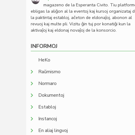
magazeno de la Esperanta Civito. Tiu platfor
ebligas la aliĝon al la eventoj kaj kursoj organizataj 
la paktintaj establoj, aĉeton de eldonaĵoj, abonon al
revuoj kaj multe pli. Vizitu ĝin tuj por konatiĝi kun la
aktivaĵoj kaj eldonaj novaĵoj de la konsorcio.
INFORMOJ
HeKo
Raŭmismo
Normaro
Dokumentoj
Establoj
Instancoj
En aliaj lingvoj