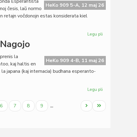
onda Esperantista
de
HeKo 909 5-A, 12 maj 26
noj ĉesis, laŭ normo
Civila
jn retajn voĉdonojn estas konsiderata kiel
Esperanta
Servo
Legu pli
pri
La
 Nagojo
Komitato
ne
prenis la
aprobas
HeKo 909 4-B, 11 maj 26
too, kaj haltis en
la
n la japana (kaj internacia) budhana esperanto-
buĝeton
de
TEJO
Legu pli
pri
Budhologio
kaj
la
Paĝo
Paĝo
Paĝo
Paĝo
Next
Last
6
7
8
9
…
raŭmismo
page
page
en
Nagojo