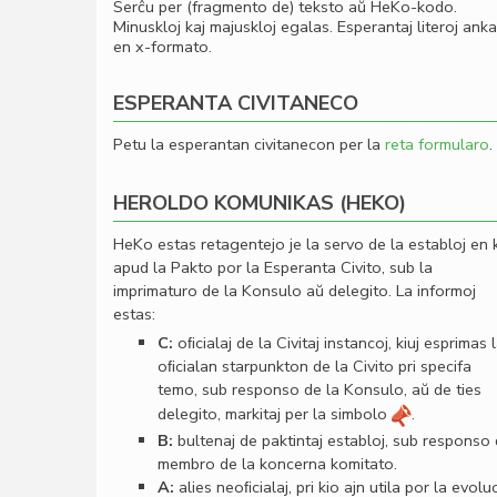
Serĉu per (fragmento de) teksto aŭ HeKo-kodo.
Minuskloj kaj majuskloj egalas. Esperantaj literoj ank
en x-formato.
ESPERANTA CIVITANECO
Petu la esperantan civitanecon per la
reta formularo
.
HEROLDO KOMUNIKAS (HEKO)
HeKo estas retagentejo je la servo de la establoj en 
apud la Pakto por la Esperanta Civito, sub la
imprimaturo de la Konsulo aŭ delegito. La informoj
estas:
C:
oﬁcialaj de la Civitaj instancoj, kiuj esprimas 
oﬁcialan starpunkton de la Civito pri specifa
temo, sub responso de la Konsulo, aŭ de ties
delegito, markitaj per la simbolo
.
B:
bultenaj de paktintaj establoj, sub responso
membro de la koncerna komitato.
A:
alies neoﬁcialaj, pri kio ajn utila por la evolu