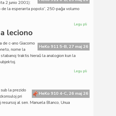
ta 2 junio 2001):
orio de la esperanta popolo”, 250-paĝa volumo
Legu pli
pri
"La
ua leciono
socia
historio
ata de c-ano Giacomo
de
HeKo 911 5-B, 27 maj 26
oneto, nome la
la
 stabanoj traktis hieraŭ la analogion kun la
esperanta
subjektoj.
popolo"
prespreta
Legu pli
pri
Kurso
pri
konstitucia
 sub la prezido
juro:
HeKo 910 4-C, 26 maj 26
ckonsuloj pri
dua
maj resursoj al sen. Manuela Blanco, Unua
leciono