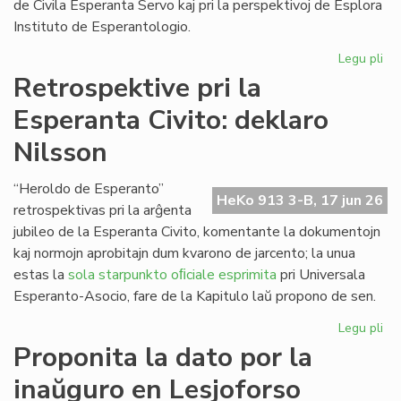
de Civila Esperanta Servo kaj pri la perspektivoj de Esplora
Instituto de Esperantologio.
Legu pli
pri
La
Retrospektive pri la
jun
Esperanta Civito: deklaro
ku
de
Nilsson
la
Kap
“Heroldo de Esperanto”
HeKo 913 3-B, 17 jun 26
retrospektivas pri la arĝenta
jubileo de la Esperanta Civito, komentante la dokumentojn
kaj normojn aprobitajn dum kvarono de jarcento; la unua
estas la
sola starpunkto oﬁciale esprimita
pri Universala
Esperanto-Asocio, fare de la Kapitulo laŭ propono de sen.
Legu pli
pri
Re
Proponita la dato por la
pri
inaŭguro en Lesjoforso
la