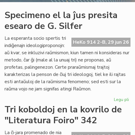
Specimeno el la ĵus presita
esearo de G. Silfer
La esperanta socio spertis tri
HeKo 914 2-B, 29 jun 26
indiĝenajn ideologiproponojn:
aŭ kvar, se inkluzivi raŭmismon, kiun tamen ni konsideras nur
metodo, ĉar ĝi (male al la unuaj tri) ne proponas, aŭ
profetas, palingenezon. Certe praraŭmismaj trajtoj
karakterizas la penson de ĉiuj tri ideologoj, tiel ke ili rajtas
esti antaŭuloj de la raŭmisma fenomeno; sed esti sur la
raŭma vojo ne jam signifas atingi Raŭmon.
Legu pli
pri
Sp
Tri koboldoj en la kovrilo de
el
"Literatura Foiro" 342
la
ĵus
pre
La ĉi-jara promenado de nia