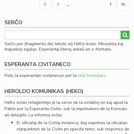
paĝo
paĝo
paĝo
Civ
Paĝo
Paĝo
Next
Last
8
9
…
Es
page
page
Se
SERĈO
Serĉu per (fragmento de) teksto aŭ HeKo-kodo. Minuskloj kaj
majuskloj egalas. Esperantaj literoj ankaŭ en x-formato.
ESPERANTA CIVITANECO
Petu la esperantan civitanecon per la
reta formularo
.
HEROLDO KOMUNIKAS (HEKO)
HeKo estas retagentejo je la servo de la establoj en kaj apud la
Pakto por la Esperanta Civito, sub la imprimaturo de la Konsulo
aŭ delegito. La informoj estas:
C:
oﬁcialaj de la Civitaj instancoj, kiuj esprimas la oﬁcialan
starpunkton de la Civito pri specifa temo, sub responso de