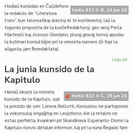
de
Hodiaŭ kunsidas en Ĉaŭdefono
HeKo 913 5-B, 19 jun 26
UN
la redakcio de “Literatura
kaj
Foiro”, kun telematikaj alestoj el tri kontinentoj; laŭ la
Un
tagordo proponita de la kunĉefredaktoroj, gec-anoj Perla
Martinelli kaj Alessio Giordano, pluraj gravaj temoj apudas
la kutiman konsultiĝon pri la venonta numero (ĉi-foje la
aŭgusta, jam ﬁnredaktata).
Legu pli
pri
Pe
La junia kunsido de la
ku
Kapitulo
de
la
re
Hieraŭ okazis la monata
HeKo 913 4-C, 18 jun 26
de
kunsido de la Kapitulo, sub
"Li
la prezido de sen. Lorena Bellotti, Konsulino; ne partoprenis
Foi
la vickonsuloj engaĝitaj en Lesjoforso, kie la retaliro ne
estas perfekta, kvankam pri Skandinava Esperanto-Domo la
Kapitulo ricevis detalan informon, kaj pri la nuna ﬂegado fare