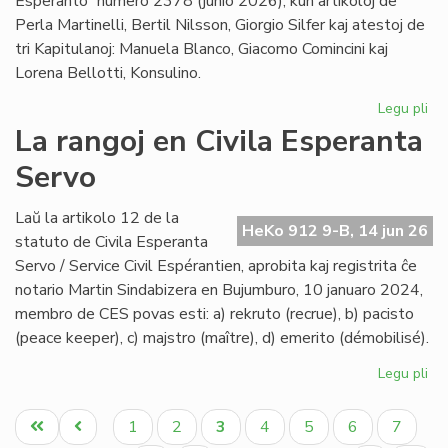
Esperanto” numero 2378 (junio 2026), kun artikoloj de
Perla Martinelli, Bertil Nilsson, Giorgio Silfer kaj atestoj de
tri Kapitulanoj: Manuela Blanco, Giacomo Comincini kaj
Lorena Bellotti, Konsulino.
Legu pli
pri
Sa
La rangoj en Civila Esperanta
Ĉa
Servo
Les
jun
He
Laŭ la artikolo 12 de la
HeKo 912 9-B, 14 jun 26
23
statuto de Civila Esperanta
Servo / Service Civil Espérantien, aprobita kaj registrita ĉe
notario Martin Sindabizera en Bujumburo, 10 januaro 2024,
membro de CES povas esti: a) rekruto (recrue), b) pacisto
(peace keeper), c) majstro (maître), d) emerito (démobilisé).
Legu pli
pri
La
Pagination
ran
Unua
Antaŭa
Paĝo
Paĝo
Aktuala
Paĝo
Paĝo
Paĝo
Paĝo
1
2
3
4
5
6
7
en