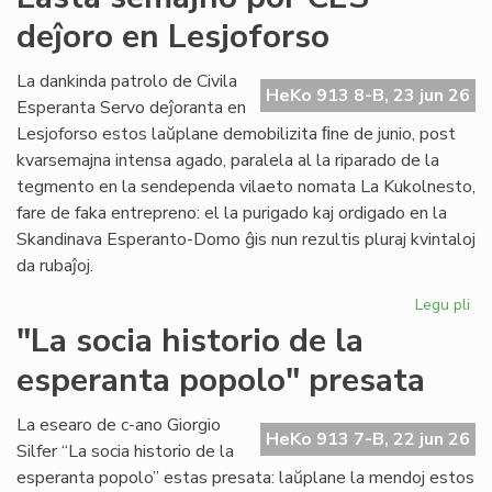
for
deĵoro en Lesjoforso
en
ro
tir
La dankinda patrolo de Civila
HeKo 913 8-B, 23 jun 26
Esperanta Servo deĵoranta en
Lesjoforso estos laŭplane demobilizita ﬁne de junio, post
kvarsemajna intensa agado, paralela al la riparado de la
tegmento en la sendependa vilaeto nomata La Kukolnesto,
fare de faka entrepreno: el la purigado kaj ordigado en la
Skandinava Esperanto-Domo ĝis nun rezultis pluraj kvintaloj
da rubaĵoj.
Legu pli
pri
La
"La socia historio de la
se
esperanta popolo" presata
po
CE
deĵ
La esearo de c-ano Giorgio
HeKo 913 7-B, 22 jun 26
en
Silfer “La socia historio de la
Les
esperanta popolo” estas presata: laŭplane la mendoj estos