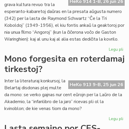
HeKo 914 1-B, 26 jun 26
es
grava kultura revuo tra la
de
esperanto-kabaretoj daŭras en la presata aŭgusta numero
G.
(342) per la lasta de Raymond Schwartz “Ĉe la Tri
Sil
Koboldoj” (1949-1956), el kiu fontis ankaŭ la geaktoroj por
nia unua ﬁlmo “Angoroj” (kun la ĉiĉerona voĉo de Gaston
Waringhien): kaj al unu kaj al alia estas dediĉita la kovrilo.
Legu pli
pri
Tri
Mono forgesita en roterdamaj
ko
tirkestoj?
en
la
kov
Inter la literaturaj konkursoj, la
HeKo 913 9-B, 25 jun 26
de
Belartaj disdonas plej multe
"Li
da mono: se verko gajnas nur cent eŭrojn per la Laŭro de la
Foi
Akademio, la “infanlibro de la jaro” ricevas pli ol la
34
kvinoblon; de kie venas tiom da mono?
Legu pli
pri
Mo
Lasta semajno por CES-