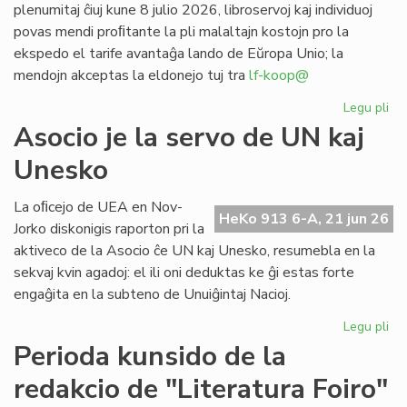
plenumitaj ĉiuj kune 8 julio 2026, libroservoj kaj individuoj
povas mendi proﬁtante la pli malaltajn kostojn pro la
ekspedo el tarife avantaĝa lando de Eŭropa Unio; la
mendojn akceptas la eldonejo tuj tra
lf-koop@
Legu pli
pri
"L
Asocio je la servo de UN kaj
soc
Unesko
his
de
la
La oﬁcejo de UEA en Nov-
HeKo 913 6-A, 21 jun 26
es
Jorko diskonigis raporton pri la
po
aktiveco de la Asocio ĉe UN kaj Unesko, resumebla en la
pr
sekvaj kvin agadoj: el ili oni deduktas ke ĝi estas forte
engaĝita en la subteno de Unuiĝintaj Nacioj.
Legu pli
pri
As
Perioda kunsido de la
je
redakcio de "Literatura Foiro"
la
se