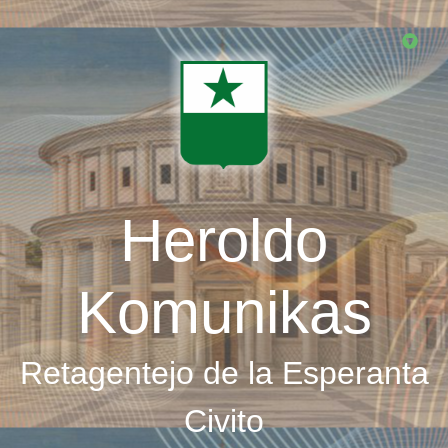
Skip
to
main
content
Heroldo
Komunikas
Retagentejo de la Esperanta
Civito