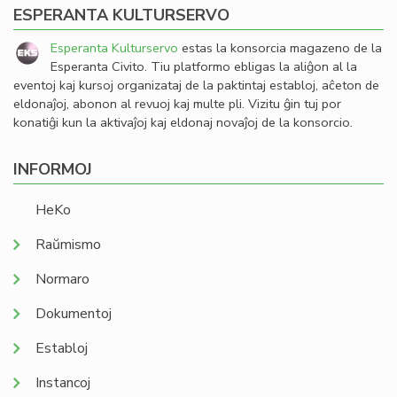
ESPERANTA KULTURSERVO
Esperanta Kulturservo
estas la konsorcia magazeno de la
Esperanta Civito. Tiu platformo ebligas la aliĝon al la
eventoj kaj kursoj organizataj de la paktintaj establoj, aĉeton de
eldonaĵoj, abonon al revuoj kaj multe pli. Vizitu ĝin tuj por
konatiĝi kun la aktivaĵoj kaj eldonaj novaĵoj de la konsorcio.
INFORMOJ
HeKo
Raŭmismo
Normaro
Dokumentoj
Establoj
Instancoj