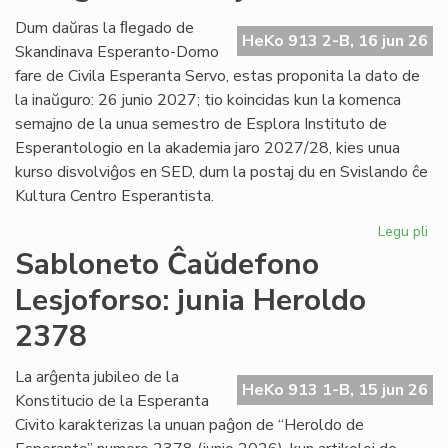
Es
Civ
Dum daŭras la ﬂegado de
HeKo 913 2-B, 16 jun 26
de
Skandinava Esperanto-Domo
Ni
fare de Civila Esperanta Servo, estas proponita la dato de
la inaŭguro: 26 junio 2027; tio koincidas kun la komenca
semajno de la unua semestro de Esplora Instituto de
Esperantologio en la akademia jaro 2027/28, kies unua
kurso disvolviĝos en SED, dum la postaj du en Svislando ĉe
Kultura Centro Esperantista.
Legu pli
pri
Pr
Sabloneto Ĉaŭdefono
la
Lesjoforso: junia Heroldo
da
po
2378
la
in
La arĝenta jubileo de la
en
HeKo 913 1-B, 15 jun 26
Konstitucio de la Esperanta
Les
Civito karakterizas la unuan paĝon de “Heroldo de