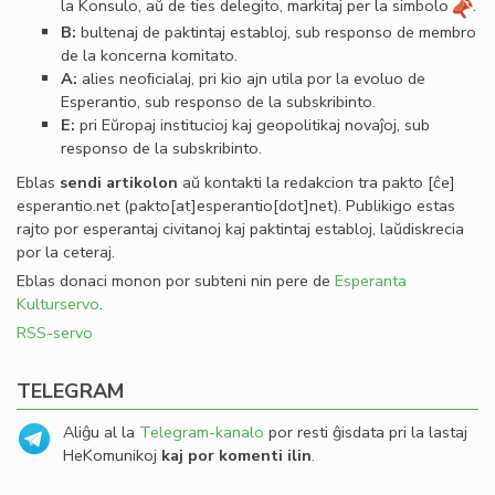
la Konsulo, aŭ de ties delegito, markitaj per la simbolo
.
B:
bultenaj de paktintaj establoj, sub responso de membro
de la koncerna komitato.
A:
alies neoﬁcialaj, pri kio ajn utila por la evoluo de
Esperantio, sub responso de la subskribinto.
E:
pri Eŭropaj institucioj kaj geopolitikaj novaĵoj, sub
responso de la subskribinto.
Eblas
sendi
artikolon
aŭ kontakti la redakcion tra
pakto
[ĉe]
esperantio
.
net
(pakto[at]esperantio[dot]net)
. Publikigo estas
rajto por esperantaj civitanoj kaj paktintaj establoj, laŭdiskrecia
por la ceteraj.
Eblas donaci monon por subteni nin pere de
Esperanta
Kulturservo
.
RSS-servo
TELEGRAM
Aliĝu al la
Telegram-kanalo
por resti ĝisdata pri la lastaj
HeKomunikoj
kaj por komenti ilin
.